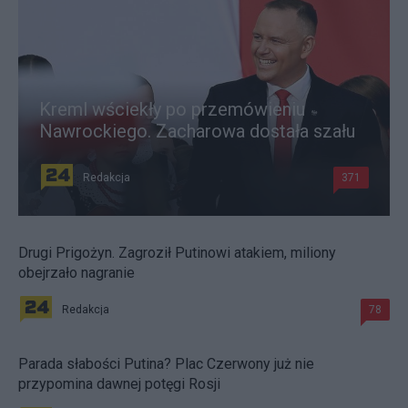
Kreml wściekły po przemówieniu
Nawrockiego. Zacharowa dostała szału
Redakcja
371
Drugi Prigożyn. Zagroził Putinowi atakiem, miliony
obejrzało nagranie
Redakcja
78
Parada słabości Putina? Plac Czerwony już nie
przypomina dawnej potęgi Rosji