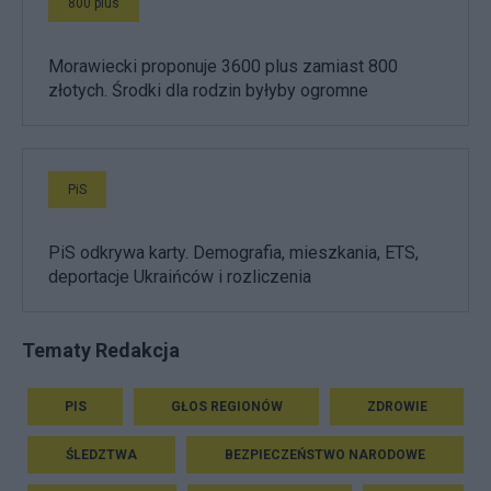
800 plus
Morawiecki proponuje 3600 plus zamiast 800
złotych. Środki dla rodzin byłyby ogromne
PiS
PiS odkrywa karty. Demografia, mieszkania, ETS,
deportacje Ukraińców i rozliczenia
Tematy Redakcja
PIS
GŁOS REGIONÓW
ZDROWIE
ŚLEDZTWA
BEZPIECZEŃSTWO NARODOWE