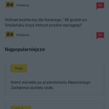
Redakcja
89
Hofman bezlitosny dla Kurskiego. "48 godzin po
Smoleńsku liczył, których posłów wyciągnąć"
Redakcja
85
Najpopularniejsze
Rosja
Kreml wściekły po przemówieniu Nawrockiego.
Zacharowa dostała szału