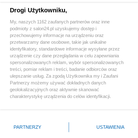
Drogi Użytkowniku,
Sport
My, naszych 1162 zaufanych partnerów oraz inne
podmioty z salon24.pl uzyskujemy dostęp i
Społeczeństwo
przechowujemy informacje na urządzeniu oraz
przetwarzamy dane osobowe, takie jak unikalne
Kultura
identyfikatory, standardowe informacje wysyłane przez
urządzenie czy dane przeglądania w celu zapewniania
spersonalizowanych reklam, wybór spersonalizowanych
treści, pomiar reklam i treści, badanie odbiorców oraz
ulepszanie usług. Za zgodą Użytkownika my i Zaufani
X
Facebook
Instagram
Youtube
Partnerzy możemy używać dokładnych danych
geolokalizacyjnych oraz aktywnie skanować
charakterystykę urządzenia do celów identyfikacji.
Web Content Media sp. z o. o. © 2022
Ponieważ cenimy Twoją prywatność, prosimy o zgodę na
korzystanie z tych technologii poprzez kliknięcie
„Akceptuję”. Zgoda jest dobrowolna i zawsze możesz ją
Pomoc
O nas
Praca
Reklama
Kontakt
zmienić/wycofać klikając przycisk ustawień prywatności
PARTNERZY
USTAWIENIA
znajdujący się w lewym dolnym rogu strony
. Niektóre