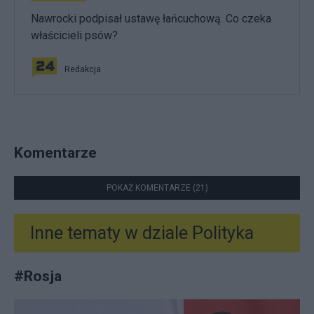
Nawrocki podpisał ustawę łańcuchową. Co czeka
właścicieli psów?
Redakcja
Komentarze
POKAŻ KOMENTARZE (21)
Inne tematy w dziale
Polityka
#
Rosja