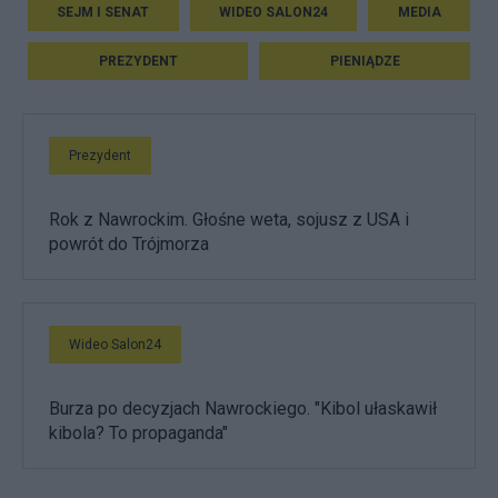
SEJM I SENAT
WIDEO SALON24
MEDIA
PREZYDENT
PIENIĄDZE
Prezydent
Rok z Nawrockim. Głośne weta, sojusz z USA i
powrót do Trójmorza
Wideo Salon24
Burza po decyzjach Nawrockiego. "Kibol ułaskawił
kibola? To propaganda"