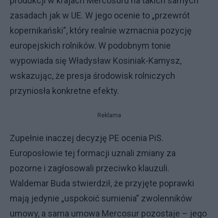
produkcji w krajach Mercosuru na takich samych
zasadach jak w UE. W jego ocenie to „przewrót
kopernikański”, który realnie wzmacnia pozycję
europejskich rolników. W podobnym tonie
wypowiada się Władysław Kosiniak-Kamysz,
wskazując, że presja środowisk rolniczych
przyniosła konkretne efekty.
Reklama
Zupełnie inaczej decyzję PE ocenia PiS.
Europosłowie tej formacji uznali zmiany za
pozorne i zagłosowali przeciwko klauzuli.
Waldemar Buda stwierdził, że przyjęte poprawki
mają jedynie „uspokoić sumienia” zwolenników
umowy, a sama umowa Mercosur pozostaje – jego