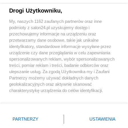
Technologie
Drogi Użytkowniku,
Sport
My, naszych 1162 zaufanych partnerów oraz inne
podmioty z salon24.pl uzyskujemy dostęp i
Społeczeństwo
przechowujemy informacje na urządzeniu oraz
przetwarzamy dane osobowe, takie jak unikalne
Kultura
identyfikatory, standardowe informacje wysyłane przez
urządzenie czy dane przeglądania w celu zapewniania
spersonalizowanych reklam, wybór spersonalizowanych
treści, pomiar reklam i treści, badanie odbiorców oraz
ulepszanie usług. Za zgodą Użytkownika my i Zaufani
X
Facebook
Instagram
Youtube
Partnerzy możemy używać dokładnych danych
geolokalizacyjnych oraz aktywnie skanować
charakterystykę urządzenia do celów identyfikacji.
Web Content Media sp. z o. o. © 2022
Ponieważ cenimy Twoją prywatność, prosimy o zgodę na
korzystanie z tych technologii poprzez kliknięcie
„Akceptuję”. Zgoda jest dobrowolna i zawsze możesz ją
Pomoc
O nas
Praca
Reklama
Kontakt
zmienić/wycofać klikając przycisk ustawień prywatności
PARTNERZY
USTAWIENIA
znajdujący się w lewym dolnym rogu strony
. Niektóre