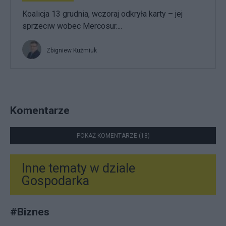
Koalicja 13 grudnia, wczoraj odkryła karty – jej
sprzeciw wobec Mercosur....
Zbigniew Kuźmiuk
Komentarze
POKAŻ KOMENTARZE (18)
Inne tematy w dziale
Gospodarka
#
Biznes