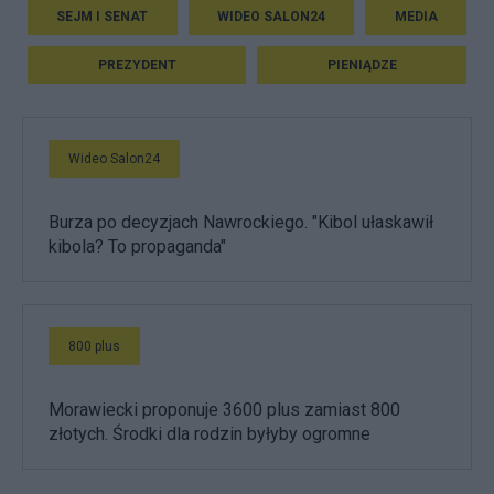
SEJM I SENAT
WIDEO SALON24
MEDIA
PREZYDENT
PIENIĄDZE
Wideo Salon24
Burza po decyzjach Nawrockiego. "Kibol ułaskawił
kibola? To propaganda"
800 plus
Morawiecki proponuje 3600 plus zamiast 800
złotych. Środki dla rodzin byłyby ogromne