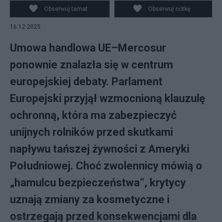
ilustracyjne. fot. Andres Alaniz, Pexels
Obserwuj temat
Obserwuj notkę
16.12.2025
Umowa handlowa UE–Mercosur
ponownie znalazła się w centrum
europejskiej debaty. Parlament
Europejski przyjął wzmocnioną klauzulę
ochronną, która ma zabezpieczyć
unijnych rolników przed skutkami
napływu tańszej żywności z Ameryki
Południowej. Choć zwolennicy mówią o
„hamulcu bezpieczeństwa”, krytycy
uznają zmiany za kosmetyczne i
ostrzegają przed konsekwencjami dla