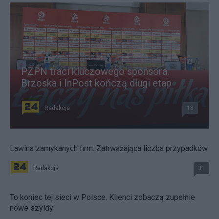
PZPN traci kluczowego sponsora.
Brzoska i InPost kończą długi etap
Redakcja
18
Lawina zamykanych firm. Zatrważająca liczba przypadków
Redakcja
31
To koniec tej sieci w Polsce. Klienci zobaczą zupełnie
nowe szyldy