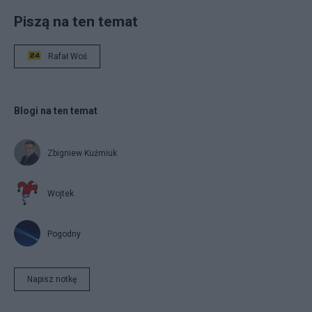
Piszą na ten temat
Rafał Woś
Blogi na ten temat
Zbigniew Kuźmiuk
Wojtek
Pogodny
Napisz notkę