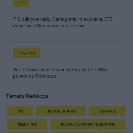
PiS
PiS odkrywa karty. Demografia, mieszkania, ETS,
deportacje Ukraińców i rozliczenia
Prezydent
Rok z Nawrockim. Głośne weta, sojusz z USA i
powrót do Trójmorza
Tematy Redakcja
PIS
GŁOS REGIONÓW
ZDROWIE
ŚLEDZTWA
BEZPIECZEŃSTWO NARODOWE