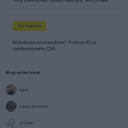
Chcą zlikwidować system kaucyjny. Jest projekt
Głos Regionów
Wyłudzenia na powodzian? Politycy KO w
zainteresowaniu CBA
Blogi na ten temat
report
Łukasz Warzecha
Ja Falski