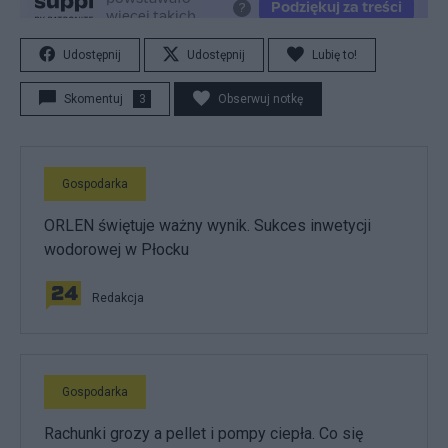
Udostępnij
Udostępnij
Lubię to!
Skomentuj
3
Obserwuj notkę
Gospodarka
ORLEN świętuje ważny wynik. Sukces inwetycji
wodorowej w Płocku
Redakcja
Gospodarka
Rachunki grozy a pellet i pompy ciepła. Co się