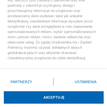
My, naszych 1162 zaufanych partnerów oraz inne
podmioty z salon24.pl uzyskujemy dostęp i
Społeczeństwo
przechowujemy informacje na urządzeniu oraz
przetwarzamy dane osobowe, takie jak unikalne
Kultura
identyfikatory, standardowe informacje wysyłane przez
urządzenie czy dane przeglądania w celu zapewniania
spersonalizowanych reklam, wybór spersonalizowanych
treści, pomiar reklam i treści, badanie odbiorców oraz
ulepszanie usług. Za zgodą Użytkownika my i Zaufani
X
Facebook
Instagram
Youtube
Partnerzy możemy używać dokładnych danych
geolokalizacyjnych oraz aktywnie skanować
charakterystykę urządzenia do celów identyfikacji.
Web Content Media sp. z o. o. © 2022
Ponieważ cenimy Twoją prywatność, prosimy o zgodę na
korzystanie z tych technologii poprzez kliknięcie
„Akceptuję”. Zgoda jest dobrowolna i zawsze możesz ją
Pomoc
O nas
Praca
Reklama
Kontakt
zmienić/wycofać klikając przycisk ustawień prywatności
PARTNERZY
USTAWIENIA
znajdujący się w lewym dolnym rogu strony
. Niektóre
rodzaje przetwarzania danych nie wymagają zgody
użytkownika, ale masz prawo sprzeciwić się takiemu
AKCEPTUJĘ
przetwarzaniu. Preferencje będą miały zastosowania tylko
Technologię dostarcza:
W3media.pl
na tej witrynie.