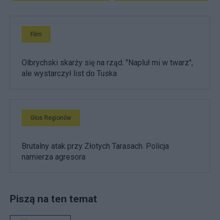
Film
Olbrychski skarży się na rząd. "Napluł mi w twarz",
ale wystarczył list do Tuska
Głos Regionów
Brutalny atak przy Złotych Tarasach. Policja
namierza agresora
Piszą na ten temat