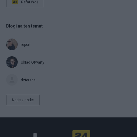
Rafał Woś
Blogi na ten temat
report
Układ Otwarty
dzierzba
Napisz notkę