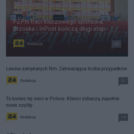
PZPN traci kluczowego sponsora.
Brzoska i InPost kończą długi etap
Redakcja
18
Lawina zamykanych firm. Zatrważająca liczba przypadków
Redakcja
31
To koniec tej sieci w Polsce. Klienci zobaczą zupełnie
nowe szyldy
Redakcja
14