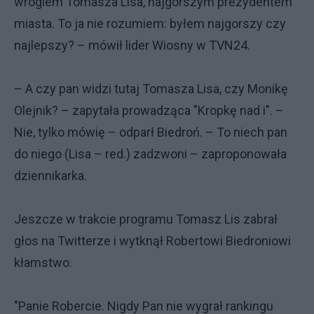
wrogiem Tomasza Lisa, najgorszym prezydentem
miasta. To ja nie rozumiem: byłem najgorszy czy
najlepszy? – mówił lider Wiosny w TVN24.
– A czy pan widzi tutaj Tomasza Lisa, czy Monikę
Olejnik? – zapytała prowadząca "Kropkę nad i". –
Nie, tylko mówię – odparł Biedroń. – To niech pan
do niego (Lisa – red.) zadzwoni – zaproponowała
dziennikarka.
Jeszcze w trakcie programu Tomasz Lis zabrał
głos na Twitterze i wytknął Robertowi Biedroniowi
kłamstwo.
"Panie Robercie. Nigdy Pan nie wygrał rankingu