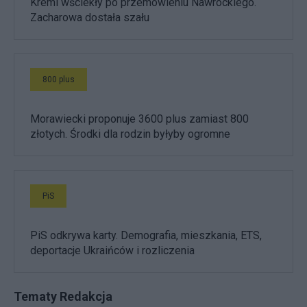
Kreml wściekły po przemówieniu Nawrockiego.
Zacharowa dostała szału
800 plus
Morawiecki proponuje 3600 plus zamiast 800
złotych. Środki dla rodzin byłyby ogromne
PiS
PiS odkrywa karty. Demografia, mieszkania, ETS,
deportacje Ukraińców i rozliczenia
Tematy Redakcja