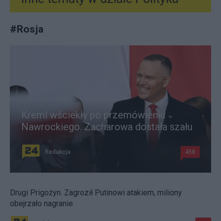
#
Rosja
Kreml wściekły po przemówieniu
Nawrockiego. Zacharowa dostała szału
Redakcja
458
Drugi Prigożyn. Zagroził Putinowi atakiem, miliony
obejrzało nagranie