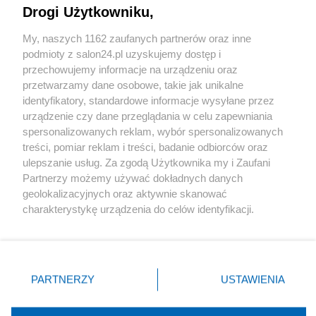
Drogi Użytkowniku,
Sport
My, naszych 1162 zaufanych partnerów oraz inne
podmioty z salon24.pl uzyskujemy dostęp i
Społeczeństwo
przechowujemy informacje na urządzeniu oraz
przetwarzamy dane osobowe, takie jak unikalne
Kultura
identyfikatory, standardowe informacje wysyłane przez
urządzenie czy dane przeglądania w celu zapewniania
spersonalizowanych reklam, wybór spersonalizowanych
treści, pomiar reklam i treści, badanie odbiorców oraz
ulepszanie usług. Za zgodą Użytkownika my i Zaufani
X
Facebook
Instagram
Youtube
Partnerzy możemy używać dokładnych danych
geolokalizacyjnych oraz aktywnie skanować
charakterystykę urządzenia do celów identyfikacji.
Web Content Media sp. z o. o. © 2022
Ponieważ cenimy Twoją prywatność, prosimy o zgodę na
korzystanie z tych technologii poprzez kliknięcie
„Akceptuję”. Zgoda jest dobrowolna i zawsze możesz ją
Pomoc
O nas
Praca
Reklama
Kontakt
zmienić/wycofać klikając przycisk ustawień prywatności
PARTNERZY
USTAWIENIA
znajdujący się w lewym dolnym rogu strony
. Niektóre
rodzaje przetwarzania danych nie wymagają zgody