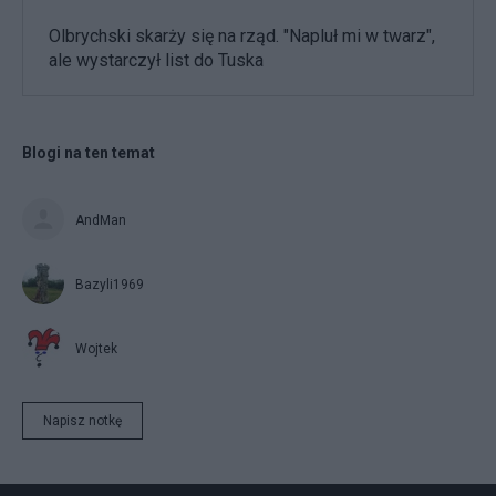
Olbrychski skarży się na rząd. "Napluł mi w twarz",
ale wystarczył list do Tuska
Blogi na ten temat
AndMan
Bazyli1969
Wojtek
Napisz notkę