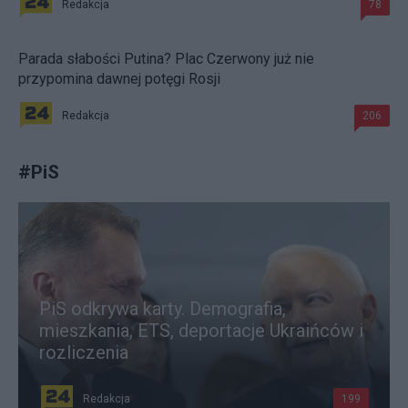
Redakcja
78
Parada słabości Putina? Plac Czerwony już nie
przypomina dawnej potęgi Rosji
Redakcja
206
#
PiS
PiS odkrywa karty. Demografia,
mieszkania, ETS, deportacje Ukraińców i
rozliczenia
Redakcja
199