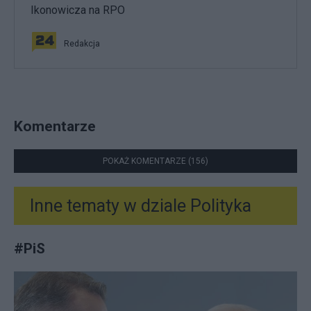
Ikonowicza na RPO
Redakcja
Komentarze
POKAŻ KOMENTARZE (156)
Inne tematy w dziale
Polityka
#
PiS