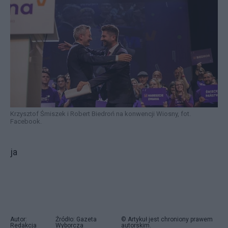
Krzysztof Śmiszek i Robert Biedroń na konwencji Wiosny, fot.
Facebook.
ja
Autor:
Źródło: Gazeta
© Artykuł jest chroniony prawem
Redakcja
Wyborcza
autorskim.