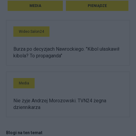
MEDIA
PIENIĄDZE
Wideo Salon24
Burza po decyzjach Nawrockiego. "Kibol ułaskawił
kibola? To propaganda"
Media
Nie żyje Andrzej Morozowski. TVN24 żegna
dziennikarza
Blogi na ten temat