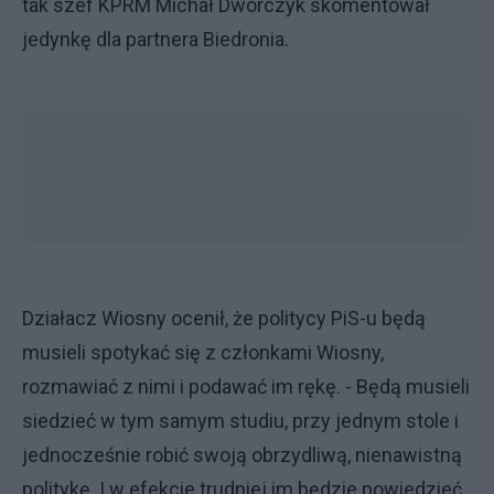
tak szef KPRM Michał Dworczyk skomentował
jedynkę dla partnera Biedronia.
Działacz Wiosny ocenił, że politycy PiS-u będą
musieli spotykać się z członkami Wiosny,
rozmawiać z nimi i podawać im rękę. - Będą musieli
siedzieć w tym samym studiu, przy jednym stole i
jednocześnie robić swoją obrzydliwą, nienawistną
politykę. I w efekcie trudniej im będzie powiedzieć