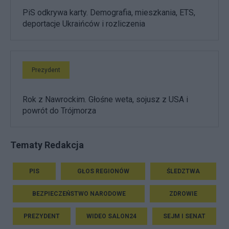
PiS odkrywa karty. Demografia, mieszkania, ETS,
deportacje Ukraińców i rozliczenia
Prezydent
Rok z Nawrockim. Głośne weta, sojusz z USA i
powrót do Trójmorza
Tematy Redakcja
PIS
GŁOS REGIONÓW
ŚLEDZTWA
BEZPIECZEŃSTWO NARODOWE
ZDROWIE
PREZYDENT
WIDEO SALON24
SEJM I SENAT