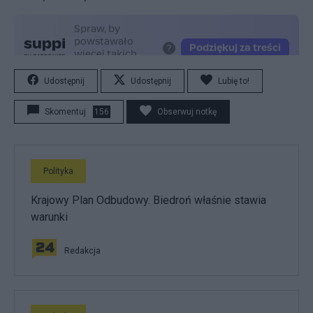
Udostępnij
Udostępnij
Lubię to!
Skomentuj
156
Obserwuj notkę
Polityka
Krajowy Plan Odbudowy. Biedroń właśnie stawia
warunki
Redakcja