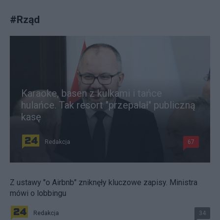
#
Rząd
Karaoke, basen z kulkami i tańce
hulańce. Tak resort "przepalał" publiczną
kasę
Redakcja
67
Z ustawy "o Airbnb" zniknęły kluczowe zapisy. Ministra
mówi o lobbingu
Redakcja
34