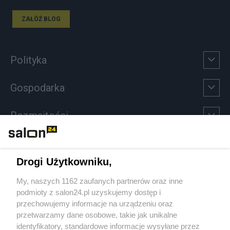
ZAŁÓŻ BLOG
Polityka
Gospodarka
Rozmaitości
Technologie
Drogi Użytkowniku,
Sport
My, naszych 1162 zaufanych partnerów oraz inne
podmioty z salon24.pl uzyskujemy dostęp i
Społeczeństwo
przechowujemy informacje na urządzeniu oraz
przetwarzamy dane osobowe, takie jak unikalne
Kultura
identyfikatory, standardowe informacje wysyłane przez