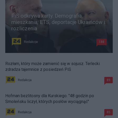
PiS odkrywa karty. Demografia,
mieszkania, ETS, deportacje Ukraińców i
rozliczenia
Redakcja
188
Rozłam, który może zamienić się w sojusz. Terlecki
zdradza tajemnice z posiedzeń PiS
Redakcja
89
Hofman bezlitosny dla Kurskiego. "48 godzin po
Smoleńsku liczył, których posłów wyciągnąć"
Redakcja
85