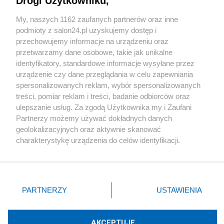
Drogi Użytkowniku,
Sport
My, naszych 1162 zaufanych partnerów oraz inne
podmioty z salon24.pl uzyskujemy dostęp i
Społeczeństwo
przechowujemy informacje na urządzeniu oraz
przetwarzamy dane osobowe, takie jak unikalne
Kultura
identyfikatory, standardowe informacje wysyłane przez
urządzenie czy dane przeglądania w celu zapewniania
spersonalizowanych reklam, wybór spersonalizowanych
treści, pomiar reklam i treści, badanie odbiorców oraz
ulepszanie usług. Za zgodą Użytkownika my i Zaufani
X
Facebook
Instagram
Youtube
Partnerzy możemy używać dokładnych danych
geolokalizacyjnych oraz aktywnie skanować
charakterystykę urządzenia do celów identyfikacji.
Web Content Media sp. z o. o. © 2022
Ponieważ cenimy Twoją prywatność, prosimy o zgodę na
korzystanie z tych technologii poprzez kliknięcie
„Akceptuję”. Zgoda jest dobrowolna i zawsze możesz ją
Pomoc
O nas
Praca
Reklama
Kontakt
zmienić/wycofać klikając przycisk ustawień prywatności
PARTNERZY
USTAWIENIA
znajdujący się w lewym dolnym rogu strony
. Niektóre
rodzaje przetwarzania danych nie wymagają zgody
użytkownika, ale masz prawo sprzeciwić się takiemu
AKCEPTUJĘ