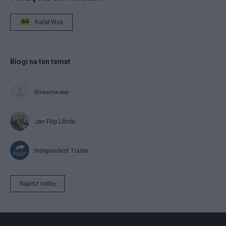
Rafał Woś
Blogi na ten temat
threeme-ww
Jan Filip Libicki
Independent Trader
Napisz notkę