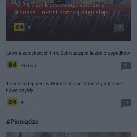
PZPN traci kluczowego sponsora.
Brzoska i InPost kończą długi etap
Redakcja
17
Lawina zamykanych firm. Zatrważająca liczba przypadków
Redakcja
31
To koniec tej sieci w Polsce. Klienci zobaczą zupełnie
nowe szyldy
Redakcja
14
#
Pieniądze