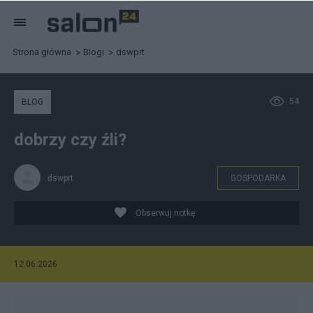
Strona główna
Blogi
dswprt
54
BLOG
dobrzy czy źli?
dswprt
GOSPODARKA
Obserwuj notkę
12.06.2026