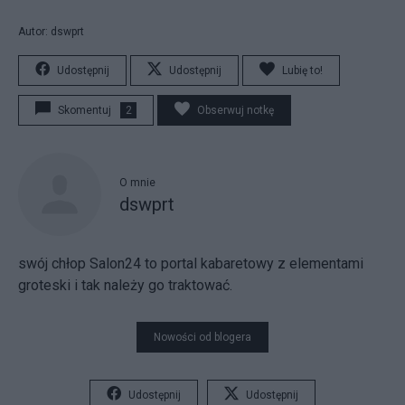
Autor: dswprt
Udostępnij
Udostępnij
Lubię to!
Skomentuj
2
Obserwuj notkę
O mnie
dswprt
swój chłop Salon24 to portal kabaretowy z elementami
groteski i tak należy go traktować.
Nowości od blogera
Udostępnij
Udostępnij