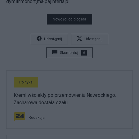
dymitr.mohort[małpa]interia.pl
Nowości od blogera
Udostępnij
Udostępnij
Skomentuj
6
Polityka
Kreml wściekły po przemówieniu Nawrockiego.
Zacharowa dostała szału
Redakcja