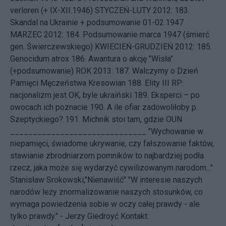
verloren (+ IX-XII.1946)
STYCZEŃ-LUTY 2012: 183.
Skandal na Ukrainie + podsumowanie 01-02.1947
MARZEC 2012: 184.
Podsumowanie marca 1947 (śmierć
gen. Świerczewskiego)
KWIECIEŃ-GRUDZIEŃ 2012: 185.
Genocidum atrox
186.
Awantura o akcję "Wisła"
(+podsumowanie)
ROK 2013: 187.
Walczymy o Dzień
Pamięci Męczeństwa Kresowian
188.
Elity III RP:
nacjonalizm jest OK, byle ukraiński
189.
Eksperci – po
owocach ich poznacie
190.
A ile ofiar zadowoliłoby p.
Szeptyckiego?
191.
Michnik stoi tam, gdzie OUN
______________________________ "Wychowanie w
niepamięci, świadome ukrywanie, czy fałszowanie faktów,
stawianie zbrodniarzom pomników to najbardziej podła
rzecz, jaka może się wydarzyć cywilizowanym narodom..."
Stanisław Srokowski,"Nienawiść" "W interesie naszych
narodów leży znormalizowanie naszych stosunków, co
wymaga powiedzenia sobie w oczy całej prawdy - ale
tylko prawdy." - Jerzy Giedroyć
Kontakt: