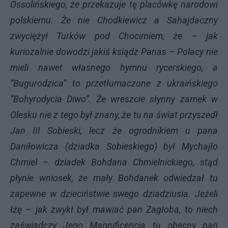
Ossolińskiego, że przekazuje tę placówkę narodowi
polskiemu. Że nie Chodkiewicz a Sahajdaczny
zwyciężył Turków pod Chocimiem, że – jak
kuriozalnie dowodzi jakiś ksiądz Panas – Polacy nie
mieli nawet własnego hymnu rycerskiego, a
“Bugurodzica” to przetłumaczone z ukraińskiego
“Bohyrodycia Diwo”. Że wreszcie słynny zamek w
Olesku nie z tego był znany, że tu na świat przyszedł
Jan
III
Sobieski, lecz że ogrodnikiem u pana
Daniłowicza (dziadka Sobieskiego) był Mychajło
Chmiel – dziadek Bohdana Chmielnickiego, stąd
płynie wniosek, że mały Bohdanek odwiedzał tu
zapewne w dzieciństwie swego dziadziusia. Jeżeli
łżę – jak zwykł był mawiać pan Zagłoba, to niech
zaświadczy Jego Magnificencja tu obecny pan