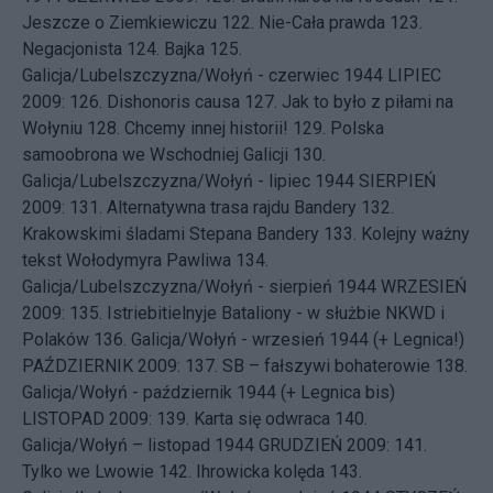
Jeszcze o Ziemkiewiczu
122.
Nie-Cała prawda
123.
Negacjonista
124.
Bajka
125.
Galicja/Lubelszczyzna/Wołyń - czerwiec 1944
LIPIEC
2009: 126.
Dishonoris causa
127.
Jak to było z piłami na
Wołyniu
128.
Chcemy innej historii!
129.
Polska
samoobrona we Wschodniej Galicji
130.
Galicja/Lubelszczyzna/Wołyń - lipiec 1944
SIERPIEŃ
2009: 131.
Alternatywna trasa rajdu Bandery
132.
Krakowskimi śladami Stepana Bandery
133.
Kolejny ważny
tekst Wołodymyra Pawliwa
134.
Galicja/Lubelszczyzna/Wołyń - sierpień 1944
WRZESIEŃ
2009: 135.
Istriebitielnyje Bataliony - w służbie NKWD i
Polaków
136.
Galicja/Wołyń - wrzesień 1944 (+ Legnica!)
PAŹDZIERNIK 2009: 137.
SB – fałszywi bohaterowie
138.
Galicja/Wołyń - październik 1944 (+ Legnica bis)
LISTOPAD 2009: 139.
Karta się odwraca
140.
Galicja/Wołyń – listopad 1944
GRUDZIEŃ 2009: 141.
Tylko we Lwowie
142.
Ihrowicka kolęda
143.