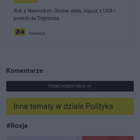
Rok z Nawrockim. Głośne weta, sojusz z USA i
powrót do Trójmorza
Redakcja
Komentarze
POKAŻ KOMENTARZE (6)
Inne tematy w dziale
Polityka
#
Rosja