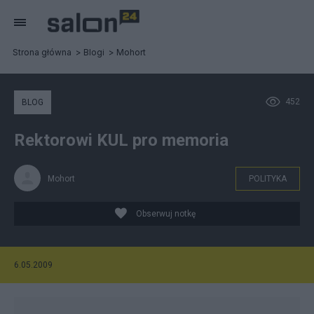
Strona główna
Blogi
Mohort
452
BLOG
Rektorowi KUL pro memoria
Mohort
POLITYKA
Obserwuj notkę
6.05.2009