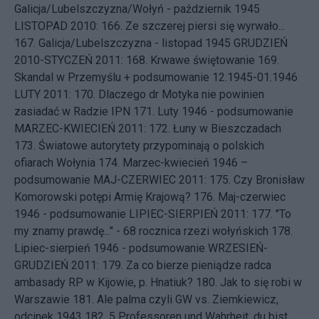
Galicja/Lubelszczyzna/Wołyń - październik 1945
LISTOPAD 2010: 166.
Ze szczerej piersi się wyrwało...
167.
Galicja/Lubelszczyzna - listopad 1945
GRUDZIEŃ
2010-STYCZEŃ 2011: 168.
Krwawe świętowanie
169.
Skandal w Przemyślu + podsumowanie 12.1945-01.1946
LUTY 2011: 170.
Dlaczego dr Motyka nie powinien
zasiadać w Radzie IPN
171.
Luty 1946 - podsumowanie
MARZEC-KWIECIEŃ 2011: 172.
Łuny w Bieszczadach
173.
Światowe autorytety przypominają o polskich
ofiarach Wołynia
174.
Marzec-kwiecień 1946 –
podsumowanie
MAJ-CZERWIEC 2011: 175.
Czy Bronisław
Komorowski potępi Armię Krajową?
176.
Maj-czerwiec
1946 - podsumowanie
LIPIEC-SIERPIEŃ 2011: 177.
"To
my znamy prawdę..." - 68 rocznica rzezi wołyńskich
178.
Lipiec-sierpień 1946 - podsumowanie
WRZESIEŃ-
GRUDZIEŃ 2011: 179.
Za co bierze pieniądze radca
ambasady RP w Kijowie, p. Hnatiuk?
180.
Jak to się robi w
Warszawie
181.
Ale palma czyli GW vs. Ziemkiewicz,
odcinek 1943
182.
5 Professoren und Wahrheit, du bist