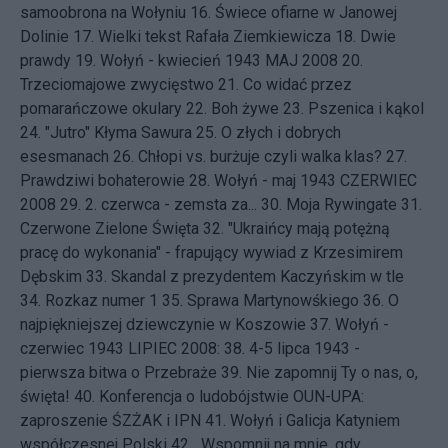
samoobrona na Wołyniu
16.
Świece ofiarne w Janowej
Dolinie
17.
Wielki tekst Rafała Ziemkiewicza
18.
Dwie
prawdy
19.
Wołyń - kwiecień 1943
MAJ 2008 20.
Trzeciomajowe zwycięstwo
21.
Co widać przez
pomarańczowe okulary
22.
Boh żywe
23.
Pszenica i kąkol
24.
"Jutro" Kłyma Sawura
25.
O złych i dobrych
esesmanach
26.
Chłopi vs. burżuje czyli walka klas?
27.
Prawdziwi bohaterowie
28.
Wołyń - maj 1943
CZERWIEC
2008 29.
2. czerwca - zemsta za...
30.
Moja Rywingate
31.
Czerwone Zielone Święta
32.
"Ukraińcy mają potężną
pracę do wykonania" - frapujący wywiad z Krzesimirem
Dębskim
33.
Skandal z prezydentem Kaczyńskim w tle
34.
Rozkaz numer 1
35.
Sprawa Martynowśkiego
36.
O
najpiękniejszej dziewczynie w Koszowie
37.
Wołyń -
czerwiec 1943
LIPIEC 2008: 38.
4-5 lipca 1943 -
pierwsza bitwa o Przebraże
39.
Nie zapomnij Ty o nas, o,
święta!
40.
Konferencja o ludobójstwie OUN-UPA:
zaproszenie ŚZŻAK i IPN
41.
Wołyń i Galicja Katyniem
współczesnej Polski
42.
„Wspomnij na mnie, gdy