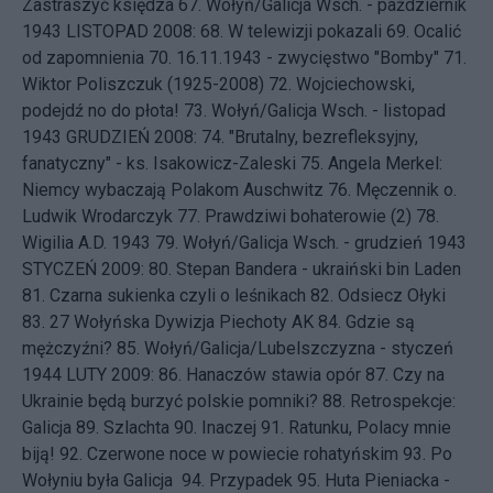
Zastraszyć księdza
67.
Wołyń/Galicja Wsch. - październik
1943
LISTOPAD 2008: 68.
W telewizji pokazali
69.
Ocalić
od zapomnienia
70.
16.11.1943 - zwycięstwo "Bomby"
71.
Wiktor Poliszczuk (1925-2008)
72.
Wojciechowski,
podejdź no do płota!
73.
Wołyń/Galicja Wsch. - listopad
1943
GRUDZIEŃ 2008: 74.
"Brutalny, bezrefleksyjny,
fanatyczny" - ks. Isakowicz-Zaleski
75.
Angela Merkel:
Niemcy wybaczają Polakom Auschwitz
76.
Męczennik o.
Ludwik Wrodarczyk
77.
Prawdziwi bohaterowie (2)
78.
Wigilia A.D. 1943
79.
Wołyń/Galicja Wsch. - grudzień 1943
STYCZEŃ 2009: 80.
Stepan Bandera - ukraiński bin Laden
81.
Czarna sukienka czyli o leśnikach
82.
Odsiecz Ołyki
83.
27 Wołyńska Dywizja Piechoty AK
84.
Gdzie są
mężczyźni?
85.
Wołyń/Galicja/Lubelszczyzna - styczeń
1944
LUTY 2009: 86.
Hanaczów stawia opór
87.
Czy na
Ukrainie będą burzyć polskie pomniki?
88.
Retrospekcje:
Galicja
89.
Szlachta
90.
Inaczej
91.
Ratunku, Polacy mnie
biją!
92.
Czerwone noce w powiecie rohatyńskim
93.
Po
Wołyniu była Galicja
94.
Przypadek
95.
Huta Pieniacka -