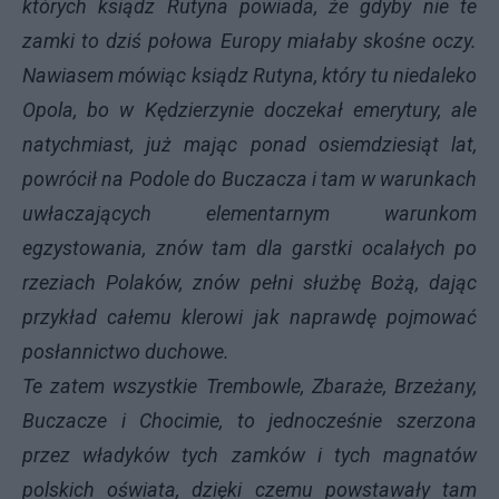
których ksiądz Rutyna powiada, że gdyby nie te
zamki to dziś połowa Europy miałaby skośne oczy.
Nawiasem mówiąc ksiądz Rutyna, który tu niedaleko
Opola, bo w Kędzierzynie doczekał emerytury, ale
natychmiast, już mając ponad osiemdziesiąt lat,
powrócił na Podole do Buczacza i tam w warunkach
uwłaczających elementarnym warunkom
egzystowania, znów tam dla garstki ocalałych po
rzeziach Polaków, znów pełni służbę Bożą, dając
przykład całemu klerowi jak naprawdę pojmować
posłannictwo duchowe.
Te zatem wszystkie Trembowle, Zbaraże, Brzeżany,
Buczacze i Chocimie, to jednocześnie szerzona
przez władyków tych zamków i tych magnatów
polskich oświata, dzięki czemu powstawały tam