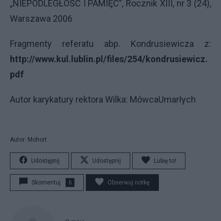
„NIEPODLEGŁOŚĆ I PAMIĘĆ”, Rocznik
XIII
, nr 3 (24),
Warszawa 2006
Fragmenty referatu abp. Kondrusiewicza z:
http://www.kul.lublin.pl/files/254/kondrusiewicz.
pdf
Autor karykatury rektora Wilka: MówcaUmarłych
Autor: Mohort
Udostępnij
Udostępnij
Lubię to!
Skomentuj
6
Obserwuj notkę