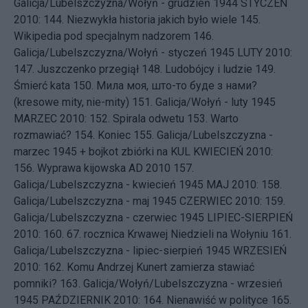
Galicja/Lubelszczyzna/Wołyń - grudzień 1944
STYCZEŃ
2010: 144.
Niezwykła historia jakich było wiele
145.
Wikipedia pod specjalnym nadzorem
146.
Galicja/Lubelszczyzna/Wołyń - styczeń 1945
LUTY 2010:
147.
Juszczenko przegiął
148.
Ludobójcy i ludzie
149.
Śmierć kata
150.
Мила моя, што-то буде з нами?
(kresowe mity, nie-mity)
151.
Galicja/Wołyń - luty 1945
MARZEC 2010: 152.
Spirala odwetu
153.
Warto
rozmawiać?
154.
Koniec
155.
Galicja/Lubelszczyzna -
marzec 1945 + bojkot zbiórki na KUL
KWIECIEŃ 2010:
156.
Wyprawa kijowska AD 2010
157.
Galicja/Lubelszczyzna - kwiecień 1945
MAJ 2010: 158.
Galicja/Lubelszczyzna - maj 1945
CZERWIEC 2010: 159.
Galicja/Lubelszczyzna - czerwiec 1945
LIPIEC-SIERPIEŃ
2010: 160.
67. rocznica Krwawej Niedzieli na Wołyniu
161.
Galicja/Lubelszczyzna - lipiec-sierpień 1945
WRZESIEŃ
2010: 162.
Komu Andrzej Kunert zamierza stawiać
pomniki?
163.
Galicja/Wołyń/Lubelszczyzna - wrzesień
1945
PAŹDZIERNIK 2010: 164.
Nienawiść w polityce
165.