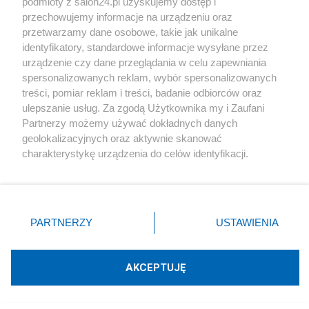
podmioty z salon24.pl uzyskujemy dostęp i
Redakcja
206
przechowujemy informacje na urządzeniu oraz
przetwarzamy dane osobowe, takie jak unikalne
identyfikatory, standardowe informacje wysyłane przez
#
PiS
urządzenie czy dane przeglądania w celu zapewniania
spersonalizowanych reklam, wybór spersonalizowanych
treści, pomiar reklam i treści, badanie odbiorców oraz
ulepszanie usług. Za zgodą Użytkownika my i Zaufani
Partnerzy możemy używać dokładnych danych
geolokalizacyjnych oraz aktywnie skanować
charakterystykę urządzenia do celów identyfikacji.
PiS odkrywa karty. Demografia,
Ponieważ cenimy Twoją prywatność, prosimy o zgodę na
mieszkania, ETS, deportacje Ukraińców i
korzystanie z tych technologii poprzez kliknięcie
rozliczenia
„Akceptuję”. Zgoda jest dobrowolna i zawsze możesz ją
zmienić/wycofać klikając przycisk ustawień prywatności
PARTNERZY
USTAWIENIA
Redakcja
198
znajdujący się w lewym dolnym rogu strony
. Niektóre
rodzaje przetwarzania danych nie wymagają zgody
użytkownika, ale masz prawo sprzeciwić się takiemu
AKCEPTUJĘ
przetwarzaniu. Preferencje będą miały zastosowania tylko
Rozłam, który może zamienić się w sojusz. Terlecki
na tej witrynie.
zdradza tajemnice z posiedzeń PiS