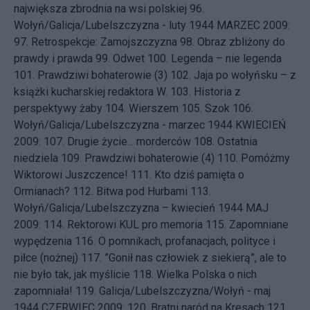
największa zbrodnia na wsi polskiej
96.
Wołyń/Galicja/Lubelszczyzna - luty 1944
MARZEC 2009:
97.
Retrospekcje: Zamojszczyzna
98.
Obraz zbliżony do
prawdy i prawda
99.
Odwet
100.
Legenda – nie legenda
101.
Prawdziwi bohaterowie (3)
102.
Jaja po wołyńsku – z
książki kucharskiej redaktora W.
103.
Historia z
perspektywy żaby
104.
Wierszem
105.
Szok
106.
Wołyń/Galicja/Lubelszczyzna - marzec 1944
KWIECIEŃ
2009: 107.
Drugie życie... morderców
108.
Ostatnia
niedziela
109.
Prawdziwi bohaterowie (4)
110.
Pomóżmy
Wiktorowi Juszczence!
111.
Kto dziś pamięta o
Ormianach?
112.
Bitwa pod Hurbami
113.
Wołyń/Galicja/Lubelszczyzna – kwiecień 1944
MAJ
2009: 114.
Rektorowi KUL pro memoria
115.
Zapomniane
wypędzenia
116.
O pomnikach, profanacjach, polityce i
piłce (nożnej)
117.
”Gonił nas człowiek z siekierą”, ale to
nie było tak, jak myślicie
118.
Wielka Polska o nich
zapomniała!
119.
Galicja/Lubelszczyzna/Wołyń - maj
1944
CZERWIEC 2009: 120.
Bratni naród na Kresach
121.