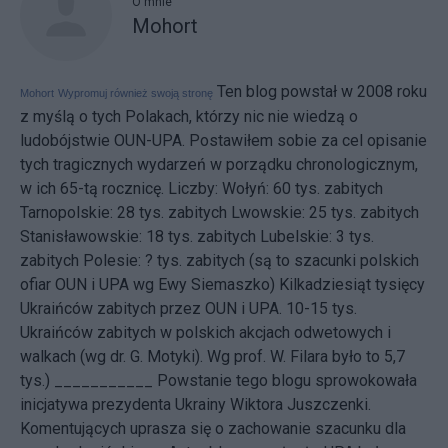
O mnie
Mohort
Ten blog powstał w 2008 roku
Mohort
Wypromuj również swoją stronę
z myślą o tych Polakach, którzy nic nie wiedzą o
ludobójstwie OUN-UPA. Postawiłem sobie za cel opisanie
tych tragicznych wydarzeń w porządku chronologicznym,
w ich 65-tą rocznicę. Liczby: Wołyń: 60 tys. zabitych
Tarnopolskie: 28 tys. zabitych Lwowskie: 25 tys. zabitych
Stanisławowskie: 18 tys. zabitych Lubelskie: 3 tys.
zabitych Polesie: ? tys. zabitych (są to szacunki polskich
ofiar OUN i UPA wg Ewy Siemaszko) Kilkadziesiąt tysięcy
Ukraińców zabitych przez OUN i UPA. 10-15 tys.
Ukraińców zabitych w polskich akcjach odwetowych i
walkach (wg dr. G. Motyki). Wg prof. W. Filara było to 5,7
tys.) ___________ Powstanie tego blogu sprowokowała
inicjatywa
prezydenta Ukrainy Wiktora Juszczenki.
Komentujących uprasza się o zachowanie szacunku dla