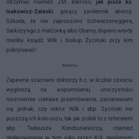
otrzymać również J.M. Barroso,
jak pisze ks.
Isakowicz-Zaleski
, gorący zwolennik aborcji.
Szkoda, że nie zaproszono Schwarzeneggera,
Sarkozy’ego z małżonką albo Obamy, dopiero wtedy
mieliby ksiądz Wilk i biskup Życiński przy kim
pobrylować!
Reklama
Zapewne szacowni doktorzy h.c. w liczbie sześciu
wygłoszą na wspomnianej uroczystości
niezmiernie ciekawe przemówienia, zastanawiam
się jednak, czy rektor Wilk i abp. Życiński nie
puszczą ich koło uszu, tak jak zrobili to z referatem
abp. Tadeusza Kondrusiewicza, również
obdarowanego w tym roku przez
KUL
dyplomem