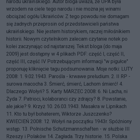
narodu ukraińskiego. Autor bloga uważa, że UPA była
wrzodem na ciele tego narodu i nie można jej winami
obciążać ogółu Ukraińców. Z tego powodu nie domagam
się żadnych przeprosin od przedstawicieli państwa
ukraińskiego. Nie jestem historykiem, raczej miłośnikiem
historii. Nowym czytelnikom zalecam czytanie notek po
kolei zaczynając od najstarszej. Tekst bloga (do maja
2009) jest dostępny w 4 plikach PDF:
część I
,
część II
,
część III
,
część IV
Potrzebującym informacji "w pigułce"
proponuję kliknięcie tagu
podsumowania
. Moje notki: LUTY
2008: 1.
9.02.1943. Parośla - krwawe preludium.
2.
II RP -
surowa macocha
3.
Śmierć, śmierć, Lachom śmierć!
4.
Dlaczego Wołyń?
5.
Karty
MARZEC 2008: 6.
Ni Lacha, ni
Żyda
7.
Patrioci, kolaboranci czy zdrajcy?
8.
Powstanie,
ale jakie?
9.
Krzyż
10.
26.03.1943. Masakra w Lipnikach
11.
Kto tu był bohaterem, Wiktorze Juszczenko?
KWIECIEŃ 2008: 12.
Wołyń na początku 1943r. Spóźniony
wstęp.
13.
Polnische Schutzmannschaften - w służbie III
Rzeszy i Polaków
14.
Zagłada. Trzy historie.
15.
Polska