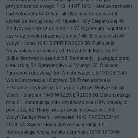
przyjdziesz do swego...”
43.
14.07.1943 - słońce zachodzi
nad Kołodnem
44.
O tym, jak Ukrainiec Szopiak robił
użytek ze swojej kosy
45.
Upadek Huty Stepańskiej
46.
Politycy ręce precz od historii!
47.
Mysterium iniquitatis -
czy w człowieku drzemie Demon?
48.
Bitwa o chleb
49.
Wołyń - lipiec 1943
SIERPIEŃ 2008 50.
Pułkownik
Niewiński wciąż walczy
51.
Przystanek Bandera
52.
Bulba-Boroweć pisze list
53.
Remanenty - przegląd prasy
ukraińskiej
54.
Sprawiedliwość "Muchy"
55.
O buncie
/grzesiowi dedykuję/
56.
Wniebowzięcie
57.
30.08.1943 -
Wola Ostrowiecka i Ostrówki
58.
Trzecia bitwa o
Przebraże czyli wojna, której nie było
59.
Wołyń/Galicja
Wsch. - sierpień 1943
WRZESIEŃ 2008 60.
Dekonstrukcja
mitu
61.
Konstrukcja mitu, czyli bezpieka i IPN prawdę ci
powiedzą
62.
Nigdy nikogo życia nie pozbawi...
63.
Wołyń/Galicja Wsch. - wrzesień 1943
PAŹDZIERNIK
2008: 64.
Święte słowa Johna-Paula Himki
65.
Retrospekcje: wojna polsko-ukraińska 1918-1919
66.