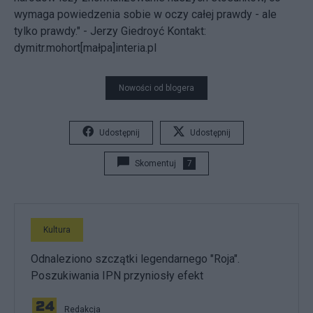
wymaga powiedzenia sobie w oczy całej prawdy - ale
tylko prawdy." - Jerzy Giedroyć
Kontakt:
dymitr.mohort[małpa]interia.pl
Nowości od blogera
Udostępnij
Udostępnij
Skomentuj
7
Kultura
Odnaleziono szczątki legendarnego "Roja".
Poszukiwania IPN przyniosły efekt
Redakcja