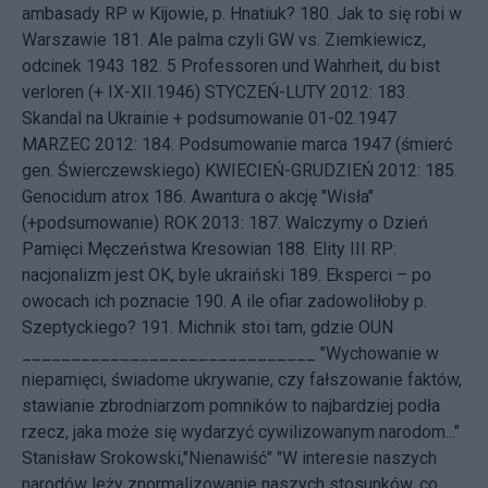
ambasady RP w Kijowie, p. Hnatiuk?
180.
Jak to się robi w
Warszawie
181.
Ale palma czyli GW vs. Ziemkiewicz,
odcinek 1943
182.
5 Professoren und Wahrheit, du bist
verloren (+ IX-XII.1946)
STYCZEŃ-LUTY 2012: 183.
Skandal na Ukrainie + podsumowanie 01-02.1947
MARZEC 2012: 184.
Podsumowanie marca 1947 (śmierć
gen. Świerczewskiego)
KWIECIEŃ-GRUDZIEŃ 2012: 185.
Genocidum atrox
186.
Awantura o akcję "Wisła"
(+podsumowanie)
ROK 2013: 187.
Walczymy o Dzień
Pamięci Męczeństwa Kresowian
188.
Elity III RP:
nacjonalizm jest OK, byle ukraiński
189.
Eksperci – po
owocach ich poznacie
190.
A ile ofiar zadowoliłoby p.
Szeptyckiego?
191.
Michnik stoi tam, gdzie OUN
______________________________ "Wychowanie w
niepamięci, świadome ukrywanie, czy fałszowanie faktów,
stawianie zbrodniarzom pomników to najbardziej podła
rzecz, jaka może się wydarzyć cywilizowanym narodom..."
Stanisław Srokowski,"Nienawiść" "W interesie naszych
narodów leży znormalizowanie naszych stosunków, co