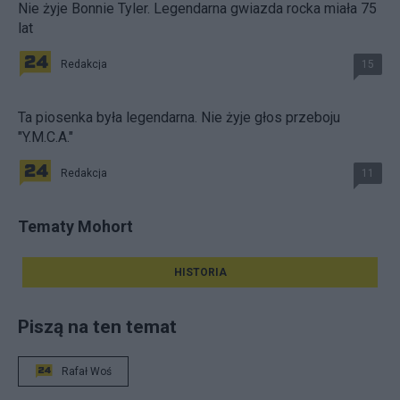
Nie żyje Bonnie Tyler. Legendarna gwiazda rocka miała 75
lat
Redakcja
15
Ta piosenka była legendarna. Nie żyje głos przeboju
"Y.M.C.A."
Redakcja
11
Tematy Mohort
HISTORIA
Piszą na ten temat
Rafał Woś