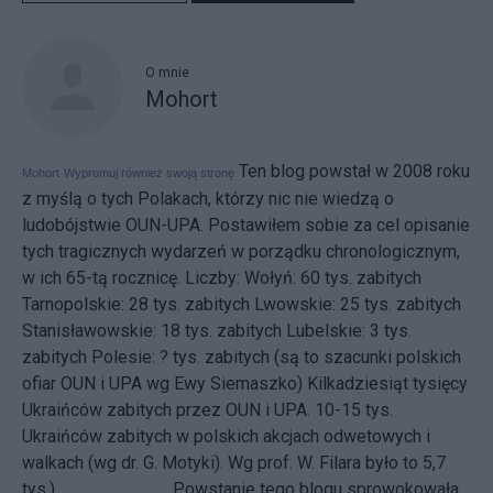
O mnie
Mohort
Ten blog powstał w 2008 roku
Mohort
Wypromuj również swoją stronę
z myślą o tych Polakach, którzy nic nie wiedzą o
ludobójstwie OUN-UPA. Postawiłem sobie za cel opisanie
tych tragicznych wydarzeń w porządku chronologicznym,
w ich 65-tą rocznicę. Liczby: Wołyń: 60 tys. zabitych
Tarnopolskie: 28 tys. zabitych Lwowskie: 25 tys. zabitych
Stanisławowskie: 18 tys. zabitych Lubelskie: 3 tys.
zabitych Polesie: ? tys. zabitych (są to szacunki polskich
ofiar OUN i UPA wg Ewy Siemaszko) Kilkadziesiąt tysięcy
Ukraińców zabitych przez OUN i UPA. 10-15 tys.
Ukraińców zabitych w polskich akcjach odwetowych i
walkach (wg dr. G. Motyki). Wg prof. W. Filara było to 5,7
tys.) ___________ Powstanie tego blogu sprowokowała