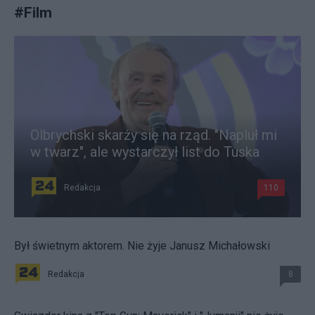
#
Film
Olbrychski skarży się na rząd. "Napluł mi
w twarz", ale wystarczył list do Tuska
Redakcja
110
Był świetnym aktorem. Nie żyje Janusz Michałowski
Redakcja
8