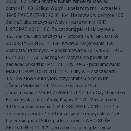
2010: 162.
Komu Andrzej Kunert zamierza stawiać
pomniki?
163.
Galicja/Wołyń/Lubelszczyzna - wrzesień
1945
PAŹDZIERNIK 2010: 164.
Nienawiść w polityce
165.
Galicja/Lubelszczyzna/Wołyń - październik 1945
LISTOPAD 2010: 166.
Ze szczerej piersi się wyrwało...
167.
Galicja/Lubelszczyzna - listopad 1945
GRUDZIEŃ
2010-STYCZEŃ 2011: 168.
Krwawe świętowanie
169.
Skandal w Przemyślu + podsumowanie 12.1945-01.1946
LUTY 2011: 170.
Dlaczego dr Motyka nie powinien
zasiadać w Radzie IPN
171.
Luty 1946 - podsumowanie
MARZEC-KWIECIEŃ 2011: 172.
Łuny w Bieszczadach
173.
Światowe autorytety przypominają o polskich
ofiarach Wołynia
174.
Marzec-kwiecień 1946 –
podsumowanie
MAJ-CZERWIEC 2011: 175.
Czy Bronisław
Komorowski potępi Armię Krajową?
176.
Maj-czerwiec
1946 - podsumowanie
LIPIEC-SIERPIEŃ 2011: 177.
"To
my znamy prawdę..." - 68 rocznica rzezi wołyńskich
178.
Lipiec-sierpień 1946 - podsumowanie
WRZESIEŃ-
GRUDZIEŃ 2011: 179.
Za co bierze pieniądze radca