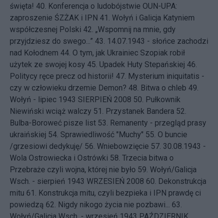
święta!
40.
Konferencja o ludobójstwie OUN-UPA:
zaproszenie ŚZŻAK i IPN
41.
Wołyń i Galicja Katyniem
współczesnej Polski
42.
„Wspomnij na mnie, gdy
przyjdziesz do swego...”
43.
14.07.1943 - słońce zachodzi
nad Kołodnem
44.
O tym, jak Ukrainiec Szopiak robił
użytek ze swojej kosy
45.
Upadek Huty Stepańskiej
46.
Politycy ręce precz od historii!
47.
Mysterium iniquitatis -
czy w człowieku drzemie Demon?
48.
Bitwa o chleb
49.
Wołyń - lipiec 1943
SIERPIEŃ 2008 50.
Pułkownik
Niewiński wciąż walczy
51.
Przystanek Bandera
52.
Bulba-Boroweć pisze list
53.
Remanenty - przegląd prasy
ukraińskiej
54.
Sprawiedliwość "Muchy"
55.
O buncie
/grzesiowi dedykuję/
56.
Wniebowzięcie
57.
30.08.1943 -
Wola Ostrowiecka i Ostrówki
58.
Trzecia bitwa o
Przebraże czyli wojna, której nie było
59.
Wołyń/Galicja
Wsch. - sierpień 1943
WRZESIEŃ 2008 60.
Dekonstrukcja
mitu
61.
Konstrukcja mitu, czyli bezpieka i IPN prawdę ci
powiedzą
62.
Nigdy nikogo życia nie pozbawi...
63.
Wołyń/Galicja Wsch. - wrzesień 1943
PAŹDZIERNIK