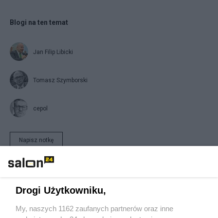
Blogi na ten temat
Jan Filip Libicki
Tomasz Szymborski
cepol
Napisz notkę
Drogi Użytkowniku,
My, naszych 1162 zaufanych partnerów oraz inne