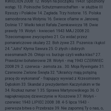
KWIECIEŃ 2008: 12.
Wołyń na początku 1943r. Spóźniony
wstęp.
13.
Polnische Schutzmannschaften - w służbie III
Rzeszy i Polaków
14.
Zagłada. Trzy historie.
15.
Polska
samoobrona na Wołyniu
16.
Świece ofiarne w Janowej
Dolinie
17.
Wielki tekst Rafała Ziemkiewicza
18.
Dwie
prawdy
19.
Wołyń - kwiecień 1943
MAJ 2008 20.
Trzeciomajowe zwycięstwo
21.
Co widać przez
pomarańczowe okulary
22.
Boh żywe
23.
Pszenica i kąkol
24.
"Jutro" Kłyma Sawura
25.
O złych i dobrych
esesmanach
26.
Chłopi vs. burżuje czyli walka klas?
27.
Prawdziwi bohaterowie
28.
Wołyń - maj 1943
CZERWIEC
2008 29.
2. czerwca - zemsta za...
30.
Moja Rywingate
31.
Czerwone Zielone Święta
32.
"Ukraińcy mają potężną
pracę do wykonania" - frapujący wywiad z Krzesimirem
Dębskim
33.
Skandal z prezydentem Kaczyńskim w tle
34.
Rozkaz numer 1
35.
Sprawa Martynowśkiego
36.
O
najpiękniejszej dziewczynie w Koszowie
37.
Wołyń -
czerwiec 1943
LIPIEC 2008: 38.
4-5 lipca 1943 -
pierwsza bitwa o Przebraże
39.
Nie zapomnij Ty o nas, o,