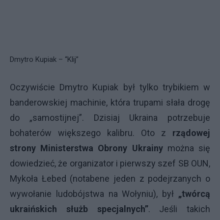
Dmytro Kupiak – “Klij”
Oczywiście Dmytro Kupiak był tylko trybikiem w
banderowskiej machinie, która trupami słała drogę
do „samostijnej”. Dzisiaj Ukraina potrzebuje
bohaterów większego kalibru. Oto z
rządowej
strony Ministerstwa Obrony Ukrainy
można się
dowiedzieć, że organizator i pierwszy szef SB
OUN
,
Mykoła Łebed (notabene jeden z podejrzanych o
wywołanie ludobójstwa na Wołyniu), był
„twórcą
ukraińskich służb specjalnych”
. Jeśli takich