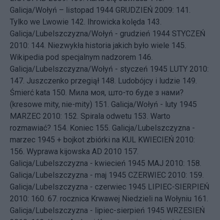
Galicja/Wołyń – listopad 1944
GRUDZIEŃ 2009: 141.
Tylko we Lwowie
142.
Ihrowicka kolęda
143.
Galicja/Lubelszczyzna/Wołyń - grudzień 1944
STYCZEŃ
2010: 144.
Niezwykła historia jakich było wiele
145.
Wikipedia pod specjalnym nadzorem
146.
Galicja/Lubelszczyzna/Wołyń - styczeń 1945
LUTY 2010:
147.
Juszczenko przegiął
148.
Ludobójcy i ludzie
149.
Śmierć kata
150.
Мила моя, што-то буде з нами?
(kresowe mity, nie-mity)
151.
Galicja/Wołyń - luty 1945
MARZEC 2010: 152.
Spirala odwetu
153.
Warto
rozmawiać?
154.
Koniec
155.
Galicja/Lubelszczyzna -
marzec 1945 + bojkot zbiórki na KUL
KWIECIEŃ 2010:
156.
Wyprawa kijowska AD 2010
157.
Galicja/Lubelszczyzna - kwiecień 1945
MAJ 2010: 158.
Galicja/Lubelszczyzna - maj 1945
CZERWIEC 2010: 159.
Galicja/Lubelszczyzna - czerwiec 1945
LIPIEC-SIERPIEŃ
2010: 160.
67. rocznica Krwawej Niedzieli na Wołyniu
161.
Galicja/Lubelszczyzna - lipiec-sierpień 1945
WRZESIEŃ