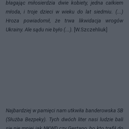
błagając miłosierdzia dwie kobiety, jedna całkiem
młoda, i troje dzieci w wieku do lat siedmiu. (...)
Hroza powiadomił, że trwa likwidacja wrogów
Ukrainy. Ale sądu nie było (...).
[W.Szczehliuk]
Najbardziej w pamięci nam utkwiła banderowska SB
(Służba Bezpeky). Tych dwóch liter nasi ludzie bali
się nie mniej jak
NKWD
czy Gestapo, bo kto trafił do