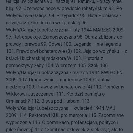
Galicja
89.
Szlachta
90.
Inaczej
91.
Ratunku, Polacy mnie
biją!
92.
Czerwone noce w powiecie rohatyńskim
93.
Po
Wołyniu była Galicja
94.
Przypadek
95.
Huta Pieniacka -
największa zbrodnia na wsi polskiej
96.
Wołyń/Galicja/Lubelszczyzna - luty 1944
MARZEC 2009:
97.
Retrospekcje: Zamojszczyzna
98.
Obraz zbliżony do
prawdy i prawda
99.
Odwet
100.
Legenda – nie legenda
101.
Prawdziwi bohaterowie (3)
102.
Jaja po wołyńsku – z
książki kucharskiej redaktora W.
103.
Historia z
perspektywy żaby
104.
Wierszem
105.
Szok
106.
Wołyń/Galicja/Lubelszczyzna - marzec 1944
KWIECIEŃ
2009: 107.
Drugie życie... morderców
108.
Ostatnia
niedziela
109.
Prawdziwi bohaterowie (4)
110.
Pomóżmy
Wiktorowi Juszczence!
111.
Kto dziś pamięta o
Ormianach?
112.
Bitwa pod Hurbami
113.
Wołyń/Galicja/Lubelszczyzna – kwiecień 1944
MAJ
2009: 114.
Rektorowi KUL pro memoria
115.
Zapomniane
wypędzenia
116.
O pomnikach, profanacjach, polityce i
piłce (nożnej)
117.
”Gonił nas człowiek z siekierą”, ale to