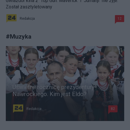
Gwiazdor kina z "Top Gun: Maverick" i "Jumanji" nie żyje.
Został zasztyletowany
Redakcja
12
#
Muzyka
Uświetnił rocznicę prezydentury
Nawrockiego. Kim jest Eldo?
Redakcja
82