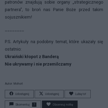
patronów znajdują sobie organy „strategicznego
partnera”, to broń nas Panie Boże przed takim
sojusznikiem!
________
P.S. Artykuły na podobny temat, które ukazały się
ostatnio:
Ukraiński kłopot z Banderą
Nie ukrywamy i nie przemilczamy
Autor: Mohort
Udostępnij
Udostępnij
Lubię to!
Skomentuj
7
Obserwuj notkę