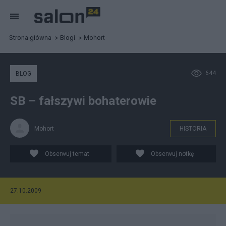
Strona główna
Blogi
Mohort
644
BLOG
SB – fałszywi bohaterowie
Mohort
HISTORIA
Obserwuj temat
Obserwuj notkę
27.10.2009