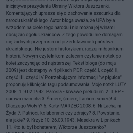
inicjatywa
prezydenta Ukrainy Wiktora Juszczenki.
Komentujących uprasza się o zachowanie szacunku dla
narodu ukraińskiego. Autor bloga uważa, że UPA była
wrzodem na ciele tego narodu i nie można jej winami
obciążać ogółu Ukraińców. Z tego powodu nie domagam
się żadnych przeprosin od przedstawicieli państwa
ukraińskiego. Nie jestem historykiem, raczej miłośnikiem
historii. Nowym czytelnikom zalecam czytanie notek po
kolei zaczynając od najstarszej. Tekst bloga (do maja
2009) jest dostępny w 4 plikach PDF:
część I
,
część II
,
część III
,
część IV
Potrzebującym informacji "w pigułce"
proponuję kliknięcie tagu
podsumowania
. Moje notki: LUTY
2008: 1.
9.02.1943. Parośla - krwawe preludium.
2.
II RP -
surowa macocha
3.
Śmierć, śmierć, Lachom śmierć!
4.
Dlaczego Wołyń?
5.
Karty
MARZEC 2008: 6.
Ni Lacha, ni
Żyda
7.
Patrioci, kolaboranci czy zdrajcy?
8.
Powstanie,
ale jakie?
9.
Krzyż
10.
26.03.1943. Masakra w Lipnikach
11.
Kto tu był bohaterem, Wiktorze Juszczenko?