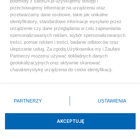
podmioty z salon24.pl uzyskujemy dostęp i
przechowujemy informacje na urządzeniu oraz
Podziel się swoją opinią
przetwarzamy dane osobowe, takie jak unikalne
identyfikatory, standardowe informacje wysyłane przez
urządzenie czy dane przeglądania w celu zapewniania
ZAŁÓŻ BLOG
spersonalizowanych reklam, wybór spersonalizowanych
treści, pomiar reklam i treści, badanie odbiorców oraz
ulepszanie usług. Za zgodą Użytkownika my i Zaufani
Polityka
Partnerzy możemy używać dokładnych danych
geolokalizacyjnych oraz aktywnie skanować
charakterystykę urządzenia do celów identyfikacji.
Gospodarka
Ponieważ cenimy Twoją prywatność, prosimy o zgodę na
korzystanie z tych technologii poprzez kliknięcie
Rozmaitości
„Akceptuję”. Zgoda jest dobrowolna i zawsze możesz ją
zmienić/wycofać klikając przycisk ustawień prywatności
PARTNERZY
USTAWIENIA
Technologie
znajdujący się w lewym dolnym rogu strony
. Niektóre
rodzaje przetwarzania danych nie wymagają zgody
użytkownika, ale masz prawo sprzeciwić się takiemu
Sport
AKCEPTUJĘ
przetwarzaniu. Preferencje będą miały zastosowania tylko
na tej witrynie.
Społeczeństwo