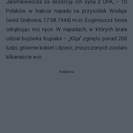
Jaremkiewicza za dezercję ich syna z
UPA
, – 10
Polaków w trakcie napadu na przysiółek Wodaje
(wieś Grabowa, 17.08.1944) m.in. Eugeniusza Senia
odrąbując mu ręce. W napadach, w których brała
udział bojówka Kupiaka – „Klija” zginęło ponad 200
ludzi, głównie kobiet i dzieci, zniszczonych zostało
kilkanaście wsi.
Reklama