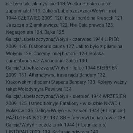
nie było tak, jak myślicie
118.
Wielka Polska o nich
zapomniała!
119.
Galicja/Lubelszczyzna/Wołyń - maj
1944
CZERWIEC 2009: 120.
Bratni naród na Kresach
121.
Jeszcze o Ziemkiewiczu
122.
Nie-Cała prawda
123.
Negacjonista
124.
Bajka
125.
Galicja/Lubelszczyzna/Wołyń - czerwiec 1944
LIPIEC
2009: 126.
Dishonoris causa
127.
Jak to było z piłami na
Wołyniu
128.
Chcemy innej historii!
129.
Polska
samoobrona we Wschodniej Galicji
130.
Galicja/Lubelszczyzna/Wołyń - lipiec 1944
SIERPIEŃ
2009: 131.
Alternatywna trasa rajdu Bandery
132.
Krakowskimi śladami Stepana Bandery
133.
Kolejny ważny
tekst Wołodymyra Pawliwa
134.
Galicja/Lubelszczyzna/Wołyń - sierpień 1944
WRZESIEŃ
2009: 135.
Istriebitielnyje Bataliony - w służbie NKWD i
Polaków
136.
Galicja/Wołyń - wrzesień 1944 (+ Legnica!)
PAŹDZIERNIK 2009: 137.
SB – fałszywi bohaterowie
138.
Galicja/Wołyń - październik 1944 (+ Legnica bis)
LISTOPAD 2009: 139.
Karta się odwraca
140.