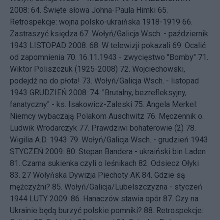
2008: 64.
Święte słowa Johna-Paula Himki
65.
Retrospekcje: wojna polsko-ukraińska 1918-1919
66.
Zastraszyć księdza
67.
Wołyń/Galicja Wsch. - październik
1943
LISTOPAD 2008: 68.
W telewizji pokazali
69.
Ocalić
od zapomnienia
70.
16.11.1943 - zwycięstwo "Bomby"
71.
Wiktor Poliszczuk (1925-2008)
72.
Wojciechowski,
podejdź no do płota!
73.
Wołyń/Galicja Wsch. - listopad
1943
GRUDZIEŃ 2008: 74.
"Brutalny, bezrefleksyjny,
fanatyczny" - ks. Isakowicz-Zaleski
75.
Angela Merkel:
Niemcy wybaczają Polakom Auschwitz
76.
Męczennik o.
Ludwik Wrodarczyk
77.
Prawdziwi bohaterowie (2)
78.
Wigilia A.D. 1943
79.
Wołyń/Galicja Wsch. - grudzień 1943
STYCZEŃ 2009: 80.
Stepan Bandera - ukraiński bin Laden
81.
Czarna sukienka czyli o leśnikach
82.
Odsiecz Ołyki
83.
27 Wołyńska Dywizja Piechoty AK
84.
Gdzie są
mężczyźni?
85.
Wołyń/Galicja/Lubelszczyzna - styczeń
1944
LUTY 2009: 86.
Hanaczów stawia opór
87.
Czy na
Ukrainie będą burzyć polskie pomniki?
88.
Retrospekcje: