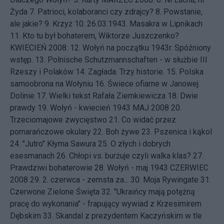
Żyda
7.
Patrioci, kolaboranci czy zdrajcy?
8.
Powstanie,
ale jakie?
9.
Krzyż
10.
26.03.1943. Masakra w Lipnikach
11.
Kto tu był bohaterem, Wiktorze Juszczenko?
KWIECIEŃ 2008: 12.
Wołyń na początku 1943r. Spóźniony
wstęp.
13.
Polnische Schutzmannschaften - w służbie III
Rzeszy i Polaków
14.
Zagłada. Trzy historie.
15.
Polska
samoobrona na Wołyniu
16.
Świece ofiarne w Janowej
Dolinie
17.
Wielki tekst Rafała Ziemkiewicza
18.
Dwie
prawdy
19.
Wołyń - kwiecień 1943
MAJ 2008 20.
Trzeciomajowe zwycięstwo
21.
Co widać przez
pomarańczowe okulary
22.
Boh żywe
23.
Pszenica i kąkol
24.
"Jutro" Kłyma Sawura
25.
O złych i dobrych
esesmanach
26.
Chłopi vs. burżuje czyli walka klas?
27.
Prawdziwi bohaterowie
28.
Wołyń - maj 1943
CZERWIEC
2008 29.
2. czerwca - zemsta za...
30.
Moja Rywingate
31.
Czerwone Zielone Święta
32.
"Ukraińcy mają potężną
pracę do wykonania" - frapujący wywiad z Krzesimirem
Dębskim
33.
Skandal z prezydentem Kaczyńskim w tle