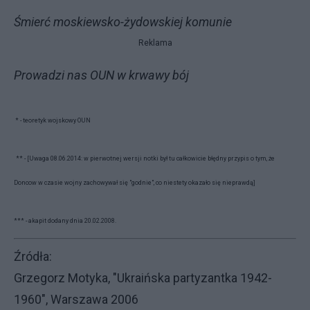
Śmierć moskiewsko-żydowskiej komunie
Reklama
Prowadzi nas OUN w krwawy bój
* - teoretyk wojskowy OUN
** - [Uwaga 08.06.2014: w pierwotnej wersji notki był tu całkowicie błędny przypis o tym, że
Doncow w czasie wojny zachowywał się "godnie", co niestety okazało się nieprawdą]
*** - akapit dodany dnia 20.02.2008.
Źródła:
Grzegorz Motyka, "Ukraińska partyzantka 1942-
1960", Warszawa 2006