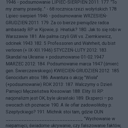
1946 - podsumowanie
LIPIEC-SIERPIEŃ 2011: 177.
"To
my znamy prawdę..." - 68 rocznica rzezi wołyńskich
178.
Lipiec-sierpień 1946 - podsumowanie
WRZESIEŃ-
GRUDZIEŃ 2011: 179.
Za co bierze pieniądze radca
ambasady RP w Kijowie, p. Hnatiuk?
180.
Jak to się robi w
Warszawie
181.
Ale palma czyli GW vs. Ziemkiewicz,
odcinek 1943
182.
5 Professoren und Wahrheit, du bist
verloren (+ IX-XII.1946)
STYCZEŃ-LUTY 2012: 183.
Skandal na Ukrainie + podsumowanie 01-02.1947
MARZEC 2012: 184.
Podsumowanie marca 1947 (śmierć
gen. Świerczewskiego)
KWIECIEŃ-GRUDZIEŃ 2012: 185.
Genocidum atrox
186.
Awantura o akcję "Wisła"
(+podsumowanie)
ROK 2013: 187.
Walczymy o Dzień
Pamięci Męczeństwa Kresowian
188.
Elity III RP:
nacjonalizm jest OK, byle ukraiński
189.
Eksperci – po
owocach ich poznacie
190.
A ile ofiar zadowoliłoby p.
Szeptyckiego?
191.
Michnik stoi tam, gdzie OUN
______________________________ "Wychowanie w
niepamięci, świadome ukrywanie, czy fałszowanie faktów,