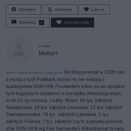
Udostępnij
Udostępnij
Lubię to!
Skomentuj
1
Obserwuj notkę
O mnie
Mohort
Ten blog powstał w 2008 roku
Mohort
Wypromuj również swoją stronę
z myślą o tych Polakach, którzy nic nie wiedzą o
ludobójstwie OUN-UPA. Postawiłem sobie za cel opisanie
tych tragicznych wydarzeń w porządku chronologicznym,
w ich 65-tą rocznicę. Liczby: Wołyń: 60 tys. zabitych
Tarnopolskie: 28 tys. zabitych Lwowskie: 25 tys. zabitych
Stanisławowskie: 18 tys. zabitych Lubelskie: 3 tys.
zabitych Polesie: ? tys. zabitych (są to szacunki polskich
ofiar OUN i UPA wg Ewy Siemaszko) Kilkadziesiąt tysięcy