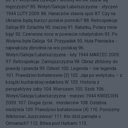
mężczyźni?
85.
Wołyń/Galicja/Lubelszczyzna - styczeń
1944
LUTY 2009: 86.
Hanaczów stawia opór
87.
Czy na
Ukrainie będą burzyć polskie pomniki?
88.
Retrospekcje:
Galicja
89.
Szlachta
90.
Inaczej
91.
Ratunku, Polacy mnie
biją!
92.
Czerwone noce w powiecie rohatyńskim
93.
Po
Wołyniu była Galicja
94.
Przypadek
95.
Huta Pieniacka -
największa zbrodnia na wsi polskiej
96.
Wołyń/Galicja/Lubelszczyzna - luty 1944
MARZEC 2009:
97.
Retrospekcje: Zamojszczyzna
98.
Obraz zbliżony do
prawdy i prawda
99.
Odwet
100.
Legenda – nie legenda
101.
Prawdziwi bohaterowie (3)
102.
Jaja po wołyńsku – z
książki kucharskiej redaktora W.
103.
Historia z
perspektywy żaby
104.
Wierszem
105.
Szok
106.
Wołyń/Galicja/Lubelszczyzna - marzec 1944
KWIECIEŃ
2009: 107.
Drugie życie... morderców
108.
Ostatnia
niedziela
109.
Prawdziwi bohaterowie (4)
110.
Pomóżmy
Wiktorowi Juszczence!
111.
Kto dziś pamięta o
Ormianach?
112.
Bitwa pod Hurbami
113.