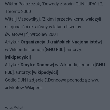
Wiktor Poliszczuk, "Dowody zbrodni OUN i UPA" t.2,
Toronto 2000
Witalij Masowśkyj, "Z kim i przeciw komu walczyli
nacjonaliści ukraińscy w latach II wojny
światowej?", Wrocław 2001
Artykuł [
Organizacja Ukraińskich Nacjonalistów
]
w Wikipedii, licencja [
GNU FDL
], autorzy:
[
wikipedyści
]
Artykuł [
Dmytro Doncow
] w Wikipedii, licencja [
GNU
FDL
], autorzy: [
wikipedyści
]
Godło OUN i zdjęcie D.Doncowa pochodzą z ww.
artykułów Wikipedii.
Autor: Mohort