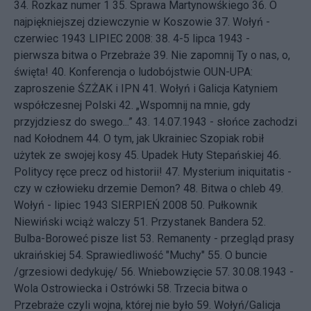
34.
Rozkaz numer 1
35.
Sprawa Martynowśkiego
36.
O
najpiękniejszej dziewczynie w Koszowie
37.
Wołyń -
czerwiec 1943
LIPIEC 2008: 38.
4-5 lipca 1943 -
pierwsza bitwa o Przebraże
39.
Nie zapomnij Ty o nas, o,
święta!
40.
Konferencja o ludobójstwie OUN-UPA:
zaproszenie ŚZŻAK i IPN
41.
Wołyń i Galicja Katyniem
współczesnej Polski
42.
„Wspomnij na mnie, gdy
przyjdziesz do swego...”
43.
14.07.1943 - słońce zachodzi
nad Kołodnem
44.
O tym, jak Ukrainiec Szopiak robił
użytek ze swojej kosy
45.
Upadek Huty Stepańskiej
46.
Politycy ręce precz od historii!
47.
Mysterium iniquitatis -
czy w człowieku drzemie Demon?
48.
Bitwa o chleb
49.
Wołyń - lipiec 1943
SIERPIEŃ 2008 50.
Pułkownik
Niewiński wciąż walczy
51.
Przystanek Bandera
52.
Bulba-Boroweć pisze list
53.
Remanenty - przegląd prasy
ukraińskiej
54.
Sprawiedliwość "Muchy"
55.
O buncie
/grzesiowi dedykuję/
56.
Wniebowzięcie
57.
30.08.1943 -
Wola Ostrowiecka i Ostrówki
58.
Trzecia bitwa o
Przebraże czyli wojna, której nie było
59.
Wołyń/Galicja