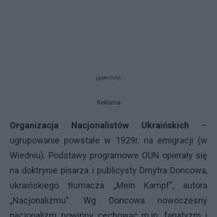
(godło OUN)
Reklama
Organizacja Nacjonalistów Ukraińskich
–
ugrupowanie powstałe w 1929r. na emigracji (w
Wiedniu). Podstawy programowe OUN opierały się
na doktrynie pisarza i publicysty Dmytra Doncowa,
ukraińskiego tłumacza „Mein Kampf”, autora
„Nacjonalizmu”. Wg Doncowa nowoczesny
nacjonalizm powinny cechować m.in. fanatyzm i