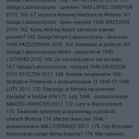
Galicja/Lubelszczyzna - czerwiec 1945
LIPIEC-SIERPIEŃ
2010: 160.
67. rocznica Krwawej Niedzieli na Wołyniu
161.
Galicja/Lubelszczyzna - lipiec-sierpień 1945
WRZESIEŃ
2010: 162.
Komu Andrzej Kunert zamierza stawiać
pomniki?
163.
Galicja/Wołyń/Lubelszczyzna - wrzesień
1945
PAŹDZIERNIK 2010: 164.
Nienawiść w polityce
165.
Galicja/Lubelszczyzna/Wołyń - październik 1945
LISTOPAD 2010: 166.
Ze szczerej piersi się wyrwało...
167.
Galicja/Lubelszczyzna - listopad 1945
GRUDZIEŃ
2010-STYCZEŃ 2011: 168.
Krwawe świętowanie
169.
Skandal w Przemyślu + podsumowanie 12.1945-01.1946
LUTY 2011: 170.
Dlaczego dr Motyka nie powinien
zasiadać w Radzie IPN
171.
Luty 1946 - podsumowanie
MARZEC-KWIECIEŃ 2011: 172.
Łuny w Bieszczadach
173.
Światowe autorytety przypominają o polskich
ofiarach Wołynia
174.
Marzec-kwiecień 1946 –
podsumowanie
MAJ-CZERWIEC 2011: 175.
Czy Bronisław
Komorowski potępi Armię Krajową?
176.
Maj-czerwiec