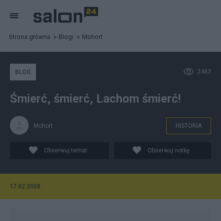
Strona główna
Blogi
Mohort
2463
BLOG
Śmierć, śmierć, Lachom śmierć!
Mohort
HISTORIA
Obserwuj temat
Obserwuj notkę
17.02.2008