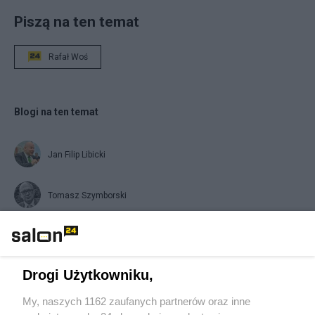
Piszą na ten temat
Rafał Woś
Blogi na ten temat
Jan Filip Libicki
Tomasz Szymborski
cepol
Drogi Użytkowniku,
Napisz notkę
My, naszych 1162 zaufanych partnerów oraz inne