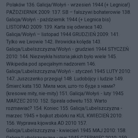
Polaków
136.
Galicja/Wołyń - wrzesień 1944 (+ Legnica!)
PAŹDZIERNIK 2009: 137.
SB – fałszywi bohaterowie
138.
Galicja/Wołyń - październik 1944 (+ Legnica bis)
LISTOPAD 2009: 139.
Karta się odwraca
140.
Galicja/Wołyń – listopad 1944
GRUDZIEŃ 2009: 141.
Tylko we Lwowie
142.
Ihrowicka kolęda
143.
Galicja/Lubelszczyzna/Wołyń - grudzień 1944
STYCZEŃ
2010: 144.
Niezwykła historia jakich było wiele
145.
Wikipedia pod specjalnym nadzorem
146.
Galicja/Lubelszczyzna/Wołyń - styczeń 1945
LUTY 2010:
147.
Juszczenko przegiął
148.
Ludobójcy i ludzie
149.
Śmierć kata
150.
Мила моя, што-то буде з нами?
(kresowe mity, nie-mity)
151.
Galicja/Wołyń - luty 1945
MARZEC 2010: 152.
Spirala odwetu
153.
Warto
rozmawiać?
154.
Koniec
155.
Galicja/Lubelszczyzna -
marzec 1945 + bojkot zbiórki na KUL
KWIECIEŃ 2010:
156.
Wyprawa kijowska AD 2010
157.
Galicja/Lubelszczyzna - kwiecień 1945
MAJ 2010: 158.
Galicja/Lubelszczyzna - maj 1945
CZERWIEC 2010: 159.