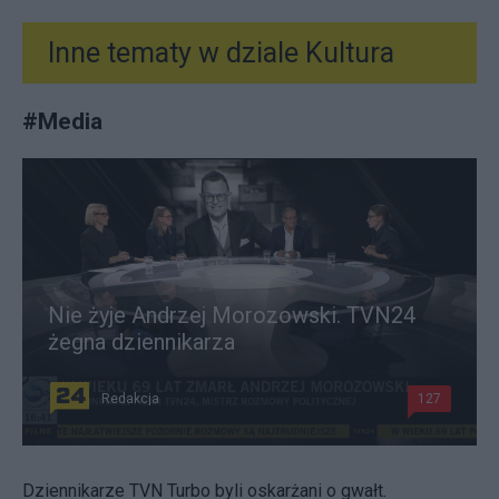
Inne tematy w dziale
Kultura
#
Media
Nie żyje Andrzej Morozowski. TVN24
żegna dziennikarza
Redakcja
127
Dziennikarze TVN Turbo byli oskarżani o gwałt.