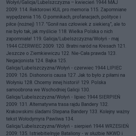
Wołyń/Galicja/Lubelszczyzna – kwiecień 1944
MAJ
2009: 114.
Rektorowi KUL pro memoria
115.
Zapomniane
wypędzenia
116.
O pomnikach, profanacjach, polityce i
piłce (nożnej)
117.
”Gonił nas człowiek z siekierą”, ale to
nie było tak, jak myślicie
118.
Wielka Polska o nich
zapomniała!
119.
Galicja/Lubelszczyzna/Wołyń - maj
1944
CZERWIEC 2009: 120.
Bratni naród na Kresach
121.
Jeszcze o Ziemkiewiczu
122.
Nie-Cała prawda
123.
Negacjonista
124.
Bajka
125.
Galicja/Lubelszczyzna/Wołyń - czerwiec 1944
LIPIEC
2009: 126.
Dishonoris causa
127.
Jak to było z piłami na
Wołyniu
128.
Chcemy innej historii!
129.
Polska
samoobrona we Wschodniej Galicji
130.
Galicja/Lubelszczyzna/Wołyń - lipiec 1944
SIERPIEŃ
2009: 131.
Alternatywna trasa rajdu Bandery
132.
Krakowskimi śladami Stepana Bandery
133.
Kolejny ważny
tekst Wołodymyra Pawliwa
134.
Galicja/Lubelszczyzna/Wołyń - sierpień 1944
WRZESIEŃ
2009: 135.
Istriebitielnyje Bataliony - w służbie NKWD i