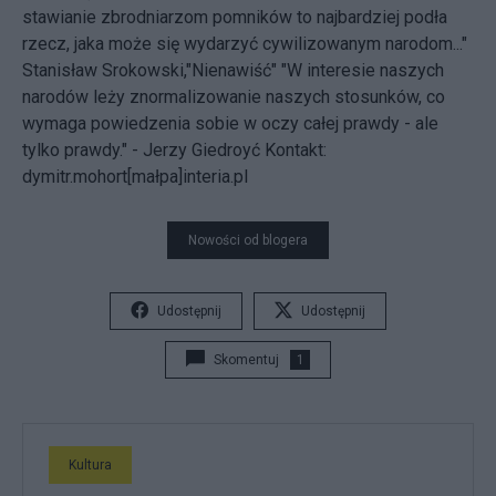
stawianie zbrodniarzom pomników to najbardziej podła
rzecz, jaka może się wydarzyć cywilizowanym narodom..."
Stanisław Srokowski,"Nienawiść" "W interesie naszych
narodów leży znormalizowanie naszych stosunków, co
wymaga powiedzenia sobie w oczy całej prawdy - ale
tylko prawdy." - Jerzy Giedroyć
Kontakt:
dymitr.mohort[małpa]interia.pl
Nowości od blogera
Udostępnij
Udostępnij
Skomentuj
1
Kultura