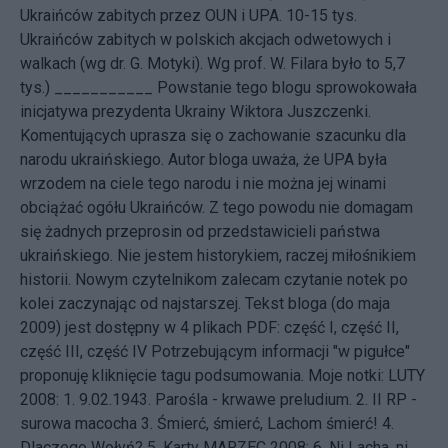
Ukraińców zabitych przez OUN i UPA. 10-15 tys.
Ukraińców zabitych w polskich akcjach odwetowych i
walkach (wg dr. G. Motyki). Wg prof. W. Filara było to 5,7
tys.) ___________ Powstanie tego blogu sprowokowała
inicjatywa
prezydenta Ukrainy Wiktora Juszczenki.
Komentujących uprasza się o zachowanie szacunku dla
narodu ukraińskiego. Autor bloga uważa, że UPA była
wrzodem na ciele tego narodu i nie można jej winami
obciążać ogółu Ukraińców. Z tego powodu nie domagam
się żadnych przeprosin od przedstawicieli państwa
ukraińskiego. Nie jestem historykiem, raczej miłośnikiem
historii. Nowym czytelnikom zalecam czytanie notek po
kolei zaczynając od najstarszej. Tekst bloga (do maja
2009) jest dostępny w 4 plikach PDF:
część I
,
część II
,
część III
,
część IV
Potrzebującym informacji "w pigułce"
proponuję kliknięcie tagu
podsumowania
. Moje notki: LUTY
2008: 1.
9.02.1943. Parośla - krwawe preludium.
2.
II RP -
surowa macocha
3.
Śmierć, śmierć, Lachom śmierć!
4.
Dlaczego Wołyń?
5.
Karty
MARZEC 2008: 6.
Ni Lacha, ni