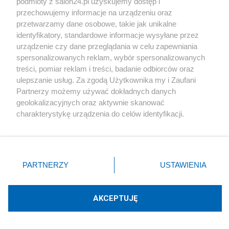
podmioty z salon24.pl uzyskujemy dostęp i
przechowujemy informacje na urządzeniu oraz
przetwarzamy dane osobowe, takie jak unikalne
identyfikatory, standardowe informacje wysyłane przez
urządzenie czy dane przeglądania w celu zapewniania
spersonalizowanych reklam, wybór spersonalizowanych
treści, pomiar reklam i treści, badanie odbiorców oraz
Podziel się swoją opinią
ulepszanie usług. Za zgodą Użytkownika my i Zaufani
Partnerzy możemy używać dokładnych danych
geolokalizacyjnych oraz aktywnie skanować
ZAŁÓŻ BLOG
charakterystykę urządzenia do celów identyfikacji.
Ponieważ cenimy Twoją prywatność, prosimy o zgodę na
korzystanie z tych technologii poprzez kliknięcie
Polityka
„Akceptuję”. Zgoda jest dobrowolna i zawsze możesz ją
zmienić/wycofać klikając przycisk ustawień prywatności
PARTNERZY
USTAWIENIA
znajdujący się w lewym dolnym rogu strony
. Niektóre
Gospodarka
rodzaje przetwarzania danych nie wymagają zgody
użytkownika, ale masz prawo sprzeciwić się takiemu
AKCEPTUJĘ
Rozmaitości
przetwarzaniu. Preferencje będą miały zastosowania tylko
na tej witrynie.