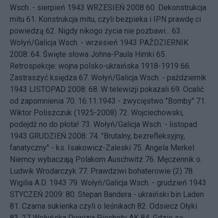
Wsch. - sierpień 1943
WRZESIEŃ 2008 60.
Dekonstrukcja
mitu
61.
Konstrukcja mitu, czyli bezpieka i IPN prawdę ci
powiedzą
62.
Nigdy nikogo życia nie pozbawi...
63.
Wołyń/Galicja Wsch. - wrzesień 1943
PAŹDZIERNIK
2008: 64.
Święte słowa Johna-Paula Himki
65.
Retrospekcje: wojna polsko-ukraińska 1918-1919
66.
Zastraszyć księdza
67.
Wołyń/Galicja Wsch. - październik
1943
LISTOPAD 2008: 68.
W telewizji pokazali
69.
Ocalić
od zapomnienia
70.
16.11.1943 - zwycięstwo "Bomby"
71.
Wiktor Poliszczuk (1925-2008)
72.
Wojciechowski,
podejdź no do płota!
73.
Wołyń/Galicja Wsch. - listopad
1943
GRUDZIEŃ 2008: 74.
"Brutalny, bezrefleksyjny,
fanatyczny" - ks. Isakowicz-Zaleski
75.
Angela Merkel:
Niemcy wybaczają Polakom Auschwitz
76.
Męczennik o.
Ludwik Wrodarczyk
77.
Prawdziwi bohaterowie (2)
78.
Wigilia A.D. 1943
79.
Wołyń/Galicja Wsch. - grudzień 1943
STYCZEŃ 2009: 80.
Stepan Bandera - ukraiński bin Laden
81.
Czarna sukienka czyli o leśnikach
82.
Odsiecz Ołyki
83.
27 Wołyńska Dywizja Piechoty AK
84.
Gdzie są