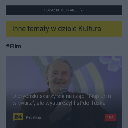
POKAŻ KOMENTARZE (2)
Inne tematy w dziale
Kultura
#
Film
Olbrychski skarży się na rząd. "Napluł mi
w twarz", ale wystarczył list do Tuska
Redakcja
104