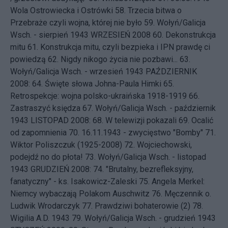
Wola Ostrowiecka i Ostrówki
58.
Trzecia bitwa o
Przebraże czyli wojna, której nie było
59.
Wołyń/Galicja
Wsch. - sierpień 1943
WRZESIEŃ 2008 60.
Dekonstrukcja
mitu
61.
Konstrukcja mitu, czyli bezpieka i IPN prawdę ci
powiedzą
62.
Nigdy nikogo życia nie pozbawi...
63.
Wołyń/Galicja Wsch. - wrzesień 1943
PAŹDZIERNIK
2008: 64.
Święte słowa Johna-Paula Himki
65.
Retrospekcje: wojna polsko-ukraińska 1918-1919
66.
Zastraszyć księdza
67.
Wołyń/Galicja Wsch. - październik
1943
LISTOPAD 2008: 68.
W telewizji pokazali
69.
Ocalić
od zapomnienia
70.
16.11.1943 - zwycięstwo "Bomby"
71.
Wiktor Poliszczuk (1925-2008)
72.
Wojciechowski,
podejdź no do płota!
73.
Wołyń/Galicja Wsch. - listopad
1943
GRUDZIEŃ 2008: 74.
"Brutalny, bezrefleksyjny,
fanatyczny" - ks. Isakowicz-Zaleski
75.
Angela Merkel:
Niemcy wybaczają Polakom Auschwitz
76.
Męczennik o.
Ludwik Wrodarczyk
77.
Prawdziwi bohaterowie (2)
78.
Wigilia A.D. 1943
79.
Wołyń/Galicja Wsch. - grudzień 1943