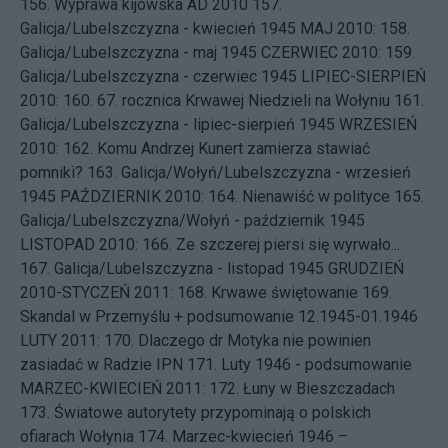
156.
Wyprawa kijowska AD 2010
157.
Galicja/Lubelszczyzna - kwiecień 1945
MAJ 2010: 158.
Galicja/Lubelszczyzna - maj 1945
CZERWIEC 2010: 159.
Galicja/Lubelszczyzna - czerwiec 1945
LIPIEC-SIERPIEŃ
2010: 160.
67. rocznica Krwawej Niedzieli na Wołyniu
161.
Galicja/Lubelszczyzna - lipiec-sierpień 1945
WRZESIEŃ
2010: 162.
Komu Andrzej Kunert zamierza stawiać
pomniki?
163.
Galicja/Wołyń/Lubelszczyzna - wrzesień
1945
PAŹDZIERNIK 2010: 164.
Nienawiść w polityce
165.
Galicja/Lubelszczyzna/Wołyń - październik 1945
LISTOPAD 2010: 166.
Ze szczerej piersi się wyrwało...
167.
Galicja/Lubelszczyzna - listopad 1945
GRUDZIEŃ
2010-STYCZEŃ 2011: 168.
Krwawe świętowanie
169.
Skandal w Przemyślu + podsumowanie 12.1945-01.1946
LUTY 2011: 170.
Dlaczego dr Motyka nie powinien
zasiadać w Radzie IPN
171.
Luty 1946 - podsumowanie
MARZEC-KWIECIEŃ 2011: 172.
Łuny w Bieszczadach
173.
Światowe autorytety przypominają o polskich
ofiarach Wołynia
174.
Marzec-kwiecień 1946 –