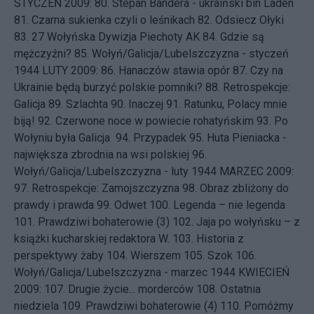
STYCZEŃ 2009: 80.
Stepan Bandera - ukraiński bin Laden
81.
Czarna sukienka czyli o leśnikach
82.
Odsiecz Ołyki
83.
27 Wołyńska Dywizja Piechoty AK
84.
Gdzie są
mężczyźni?
85.
Wołyń/Galicja/Lubelszczyzna - styczeń
1944
LUTY 2009: 86.
Hanaczów stawia opór
87.
Czy na
Ukrainie będą burzyć polskie pomniki?
88.
Retrospekcje:
Galicja
89.
Szlachta
90.
Inaczej
91.
Ratunku, Polacy mnie
biją!
92.
Czerwone noce w powiecie rohatyńskim
93.
Po
Wołyniu była Galicja
94.
Przypadek
95.
Huta Pieniacka -
największa zbrodnia na wsi polskiej
96.
Wołyń/Galicja/Lubelszczyzna - luty 1944
MARZEC 2009:
97.
Retrospekcje: Zamojszczyzna
98.
Obraz zbliżony do
prawdy i prawda
99.
Odwet
100.
Legenda – nie legenda
101.
Prawdziwi bohaterowie (3)
102.
Jaja po wołyńsku – z
książki kucharskiej redaktora W.
103.
Historia z
perspektywy żaby
104.
Wierszem
105.
Szok
106.
Wołyń/Galicja/Lubelszczyzna - marzec 1944
KWIECIEŃ
2009: 107.
Drugie życie... morderców
108.
Ostatnia
niedziela
109.
Prawdziwi bohaterowie (4)
110.
Pomóżmy