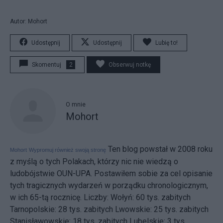
Autor: Mohort
Udostępnij
Udostępnij
Lubię to!
Skomentuj
2
Obserwuj notkę
O mnie
Mohort
Ten blog powstał w 2008 roku
Mohort
Wypromuj również swoją stronę
z myślą o tych Polakach, którzy nic nie wiedzą o
ludobójstwie OUN-UPA. Postawiłem sobie za cel opisanie
tych tragicznych wydarzeń w porządku chronologicznym,
w ich 65-tą rocznicę. Liczby: Wołyń: 60 tys. zabitych
Tarnopolskie: 28 tys. zabitych Lwowskie: 25 tys. zabitych
Stanisławowskie: 18 tys. zabitych Lubelskie: 3 tys.