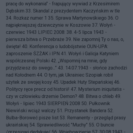
pracę do wykonania" - frapujący wywiad z Krzesimirem
Dębskim
33.
Skandal z prezydentem Kaczyńskim w tle
34.
Rozkaz numer 1
35.
Sprawa Martynowśkiego
36.
O
najpiękniejszej dziewczynie w Koszowie
37.
Wołyń -
czerwiec 1943
LIPIEC 2008: 38.
4-5 lipca 1943 -
pierwsza bitwa o Przebraże
39.
Nie zapomnij Ty o nas, o,
święta!
40.
Konferencja o ludobójstwie OUN-UPA:
zaproszenie ŚZŻAK i IPN
41.
Wołyń i Galicja Katyniem
współczesnej Polski
42.
„Wspomnij na mnie, gdy
przyjdziesz do swego...”
43.
14.07.1943 - słońce zachodzi
nad Kołodnem
44.
O tym, jak Ukrainiec Szopiak robił
użytek ze swojej kosy
45.
Upadek Huty Stepańskiej
46.
Politycy ręce precz od historii!
47.
Mysterium iniquitatis -
czy w człowieku drzemie Demon?
48.
Bitwa o chleb
49.
Wołyń - lipiec 1943
SIERPIEŃ 2008 50.
Pułkownik
Niewiński wciąż walczy
51.
Przystanek Bandera
52.
Bulba-Boroweć pisze list
53.
Remanenty - przegląd prasy
ukraińskiej
54.
Sprawiedliwość "Muchy"
55.
O buncie
/grzesiowi dedykuję/
56.
Wniebowzięcie
57.
30.08.1943 -