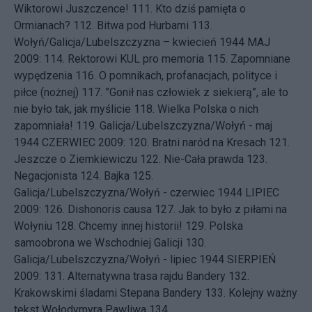
Wiktorowi Juszczence!
111.
Kto dziś pamięta o
Ormianach?
112.
Bitwa pod Hurbami
113.
Wołyń/Galicja/Lubelszczyzna – kwiecień 1944
MAJ
2009: 114.
Rektorowi KUL pro memoria
115.
Zapomniane
wypędzenia
116.
O pomnikach, profanacjach, polityce i
piłce (nożnej)
117.
”Gonił nas człowiek z siekierą”, ale to
nie było tak, jak myślicie
118.
Wielka Polska o nich
zapomniała!
119.
Galicja/Lubelszczyzna/Wołyń - maj
1944
CZERWIEC 2009: 120.
Bratni naród na Kresach
121.
Jeszcze o Ziemkiewiczu
122.
Nie-Cała prawda
123.
Negacjonista
124.
Bajka
125.
Galicja/Lubelszczyzna/Wołyń - czerwiec 1944
LIPIEC
2009: 126.
Dishonoris causa
127.
Jak to było z piłami na
Wołyniu
128.
Chcemy innej historii!
129.
Polska
samoobrona we Wschodniej Galicji
130.
Galicja/Lubelszczyzna/Wołyń - lipiec 1944
SIERPIEŃ
2009: 131.
Alternatywna trasa rajdu Bandery
132.
Krakowskimi śladami Stepana Bandery
133.
Kolejny ważny
tekst Wołodymyra Pawliwa
134.