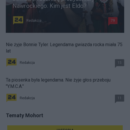
Nawrockiego. Kim jest Eldo?
Redakcja
79
Nie żyje Bonnie Tyler. Legendarna gwiazda rocka miała 75
lat
Redakcja
15
Ta piosenka była legendarna. Nie żyje głos przeboju
"Y.M.C.A."
Redakcja
11
Tematy Mohort