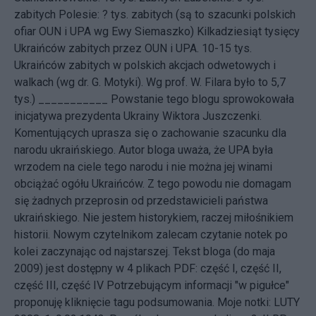
zabitych Polesie: ? tys. zabitych (są to szacunki polskich
ofiar OUN i UPA wg Ewy Siemaszko) Kilkadziesiąt tysięcy
Ukraińców zabitych przez OUN i UPA. 10-15 tys.
Ukraińców zabitych w polskich akcjach odwetowych i
walkach (wg dr. G. Motyki). Wg prof. W. Filara było to 5,7
tys.) ___________ Powstanie tego blogu sprowokowała
inicjatywa
prezydenta Ukrainy Wiktora Juszczenki.
Komentujących uprasza się o zachowanie szacunku dla
narodu ukraińskiego. Autor bloga uważa, że UPA była
wrzodem na ciele tego narodu i nie można jej winami
obciążać ogółu Ukraińców. Z tego powodu nie domagam
się żadnych przeprosin od przedstawicieli państwa
ukraińskiego. Nie jestem historykiem, raczej miłośnikiem
historii. Nowym czytelnikom zalecam czytanie notek po
kolei zaczynając od najstarszej. Tekst bloga (do maja
2009) jest dostępny w 4 plikach PDF:
część I
,
część II
,
część III
,
część IV
Potrzebującym informacji "w pigułce"
proponuję kliknięcie tagu
podsumowania
. Moje notki: LUTY