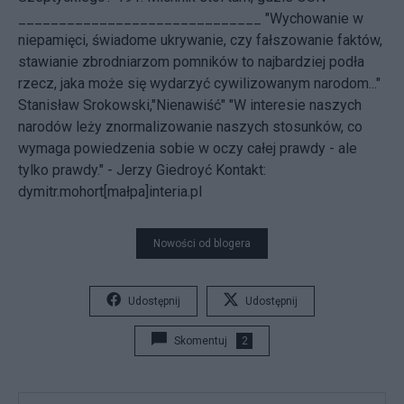
______________________________ "Wychowanie w
niepamięci, świadome ukrywanie, czy fałszowanie faktów,
stawianie zbrodniarzom pomników to najbardziej podła
rzecz, jaka może się wydarzyć cywilizowanym narodom..."
Stanisław Srokowski,"Nienawiść" "W interesie naszych
narodów leży znormalizowanie naszych stosunków, co
wymaga powiedzenia sobie w oczy całej prawdy - ale
tylko prawdy." - Jerzy Giedroyć
Kontakt:
dymitr.mohort[małpa]interia.pl
Nowości od blogera
Udostępnij
Udostępnij
Skomentuj
2