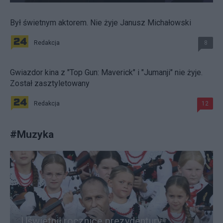
Był świetnym aktorem. Nie żyje Janusz Michałowski
Redakcja
8
Gwiazdor kina z "Top Gun: Maverick" i "Jumanji" nie żyje.
Został zasztyletowany
Redakcja
12
#
Muzyka
Uświetnił rocznicę prezydentury