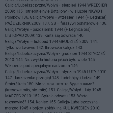
Galicja/Lubelszczyzna/Wołyń - sierpień 1944
WRZESIEŃ
2009: 135.
Istriebitielnyje Bataliony - w służbie NKWD i
Polaków
136.
Galicja/Wołyń - wrzesień 1944 (+ Legnica!)
PAŹDZIERNIK 2009: 137.
SB – fałszywi bohaterowie
138.
Galicja/Wołyń - październik 1944 (+ Legnica bis)
LISTOPAD 2009: 139.
Karta się odwraca
140.
Galicja/Wołyń – listopad 1944
GRUDZIEŃ 2009: 141.
Tylko we Lwowie
142.
Ihrowicka kolęda
143.
Galicja/Lubelszczyzna/Wołyń - grudzień 1944
STYCZEŃ
2010: 144.
Niezwykła historia jakich było wiele
145.
Wikipedia pod specjalnym nadzorem
146.
Galicja/Lubelszczyzna/Wołyń - styczeń 1945
LUTY 2010:
147.
Juszczenko przegiął
148.
Ludobójcy i ludzie
149.
Śmierć kata
150.
Мила моя, што-то буде з нами?
(kresowe mity, nie-mity)
151.
Galicja/Wołyń - luty 1945
MARZEC 2010: 152.
Spirala odwetu
153.
Warto
rozmawiać?
154.
Koniec
155.
Galicja/Lubelszczyzna -
marzec 1945 + bojkot zbiórki na KUL
KWIECIEŃ 2010: