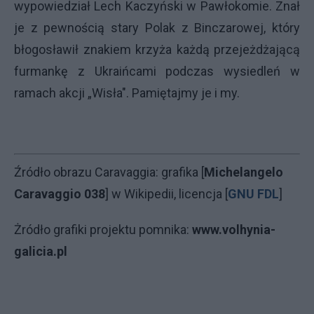
wypowiedział Lech Kaczyński w Pawłokomie. Znał
je z pewnością stary Polak z Binczarowej, który
błogosławił znakiem krzyża każdą przejeżdżającą
furmankę z Ukraińcami podczas wysiedleń w
ramach akcji „Wisła". Pamiętajmy je i my.
Źródło obrazu Caravaggia: grafika [
Michelangelo
Caravaggio 038
] w Wikipedii, licencja [
GNU FDL
]
Żródło grafiki projektu pomnika:
www.volhynia-
galicia.pl