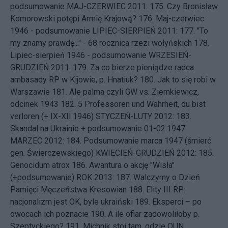
podsumowanie
MAJ-CZERWIEC 2011: 175.
Czy Bronisław
Komorowski potępi Armię Krajową?
176.
Maj-czerwiec
1946 - podsumowanie
LIPIEC-SIERPIEŃ 2011: 177.
"To
my znamy prawdę..." - 68 rocznica rzezi wołyńskich
178.
Lipiec-sierpień 1946 - podsumowanie
WRZESIEŃ-
GRUDZIEŃ 2011: 179.
Za co bierze pieniądze radca
ambasady RP w Kijowie, p. Hnatiuk?
180.
Jak to się robi w
Warszawie
181.
Ale palma czyli GW vs. Ziemkiewicz,
odcinek 1943
182.
5 Professoren und Wahrheit, du bist
verloren (+ IX-XII.1946)
STYCZEŃ-LUTY 2012: 183.
Skandal na Ukrainie + podsumowanie 01-02.1947
MARZEC 2012: 184.
Podsumowanie marca 1947 (śmierć
gen. Świerczewskiego)
KWIECIEŃ-GRUDZIEŃ 2012: 185.
Genocidum atrox
186.
Awantura o akcję "Wisła"
(+podsumowanie)
ROK 2013: 187.
Walczymy o Dzień
Pamięci Męczeństwa Kresowian
188.
Elity III RP:
nacjonalizm jest OK, byle ukraiński
189.
Eksperci – po
owocach ich poznacie
190.
A ile ofiar zadowoliłoby p.
Szeptyckiego?
191.
Michnik stoi tam, gdzie OUN