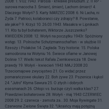
2008: 1.
9.02.1943. Parośla - krwawe preludium.
2.
II RP -
surowa macocha
3.
Śmierć, śmierć, Lachom śmierć!
4.
Dlaczego Wołyń?
5.
Karty
MARZEC 2008: 6.
Ni Lacha, ni
Żyda
7.
Patrioci, kolaboranci czy zdrajcy?
8.
Powstanie,
ale jakie?
9.
Krzyż
10.
26.03.1943. Masakra w Lipnikach
11.
Kto tu był bohaterem, Wiktorze Juszczenko?
KWIECIEŃ 2008: 12.
Wołyń na początku 1943r. Spóźniony
wstęp.
13.
Polnische Schutzmannschaften - w służbie III
Rzeszy i Polaków
14.
Zagłada. Trzy historie.
15.
Polska
samoobrona na Wołyniu
16.
Świece ofiarne w Janowej
Dolinie
17.
Wielki tekst Rafała Ziemkiewicza
18.
Dwie
prawdy
19.
Wołyń - kwiecień 1943
MAJ 2008 20.
Trzeciomajowe zwycięstwo
21.
Co widać przez
pomarańczowe okulary
22.
Boh żywe
23.
Pszenica i kąkol
24.
"Jutro" Kłyma Sawura
25.
O złych i dobrych
esesmanach
26.
Chłopi vs. burżuje czyli walka klas?
27.
Prawdziwi bohaterowie
28.
Wołyń - maj 1943
CZERWIEC
2008 29.
2. czerwca - zemsta za...
30.
Moja Rywingate
31.
Czerwone Zielone Święta
32.
"Ukraińcy mają potężną