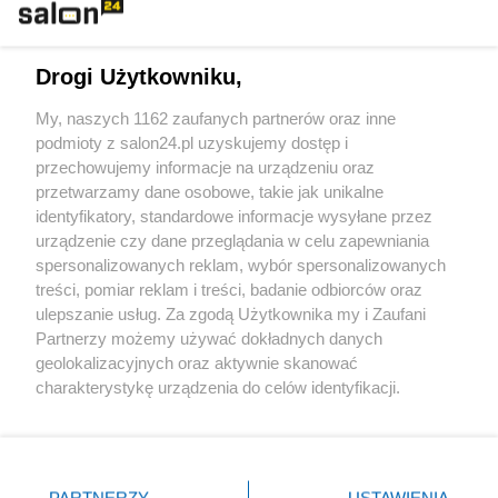
Technologie
Drogi Użytkowniku,
Sport
My, naszych 1162 zaufanych partnerów oraz inne
podmioty z salon24.pl uzyskujemy dostęp i
Społeczeństwo
przechowujemy informacje na urządzeniu oraz
przetwarzamy dane osobowe, takie jak unikalne
Kultura
identyfikatory, standardowe informacje wysyłane przez
urządzenie czy dane przeglądania w celu zapewniania
spersonalizowanych reklam, wybór spersonalizowanych
treści, pomiar reklam i treści, badanie odbiorców oraz
ulepszanie usług. Za zgodą Użytkownika my i Zaufani
X
Facebook
Instagram
Youtube
Partnerzy możemy używać dokładnych danych
geolokalizacyjnych oraz aktywnie skanować
charakterystykę urządzenia do celów identyfikacji.
Web Content Media sp. z o. o. © 2022
Ponieważ cenimy Twoją prywatność, prosimy o zgodę na
korzystanie z tych technologii poprzez kliknięcie
„Akceptuję”. Zgoda jest dobrowolna i zawsze możesz ją
Pomoc
O nas
Praca
Reklama
Kontakt
zmienić/wycofać klikając przycisk ustawień prywatności
PARTNERZY
USTAWIENIA