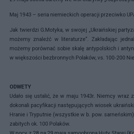
Maj 1943 – seria niemieckich operacji przeciwko
UP
Jak twierdzi G.Motyka, w swojej „Ukraińskiej party
możemy znaleźć w literaturze”. Zakładając jedna
możemy porównać sobie skalę antypolskich i anty
w większości bezbronnych Polaków, vs. 100-200 Nie
ODWETY
Udało się ustalić, że w maju 1943r. Niemcy wraz
dokonali pacyfikacji następujących wiosek ukraiński
Hranie i Tryputnie (wszystkie w b. pow. sarneńskim
zabitych ok. 100 Polaków.
W nocy z 28 na 29 maja samoobrona Huty Starej (Ko