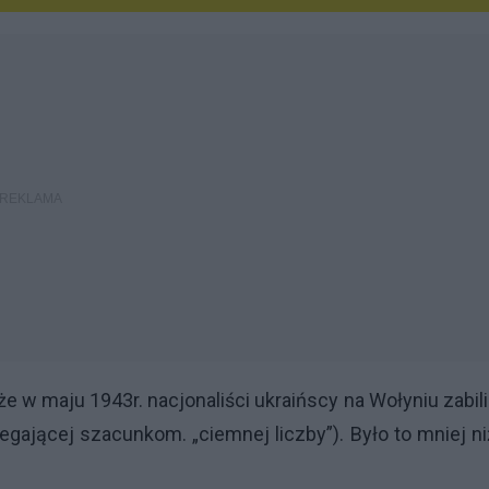
 w maju 1943r. nacjonaliści ukraińscy na Wołyniu zabili
ającej szacunkom. „ciemnej liczby”). Było to mniej n