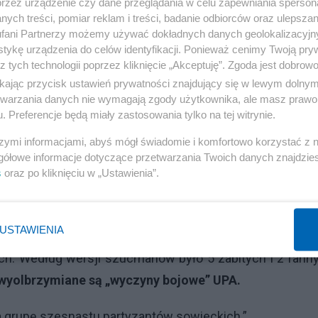
przez urządzenie czy dane przeglądania w celu zapewniania sperson
ami zginął dowódca upowski por. „Sonar”.
ych treści, pomiar reklam i treści, badanie odbiorców oraz ulepszan
fani Partnerzy możemy używać dokładnych danych geolokalizacyjn
dowała kolumnę samochodową pod wsią Wełyka Ljubas
tykę urządzenia do celów identyfikacji. Ponieważ cenimy Twoją pry
jeden zabity i ranny.
z tych technologii poprzez kliknięcie „Akceptuję”. Zgoda jest dobro
ikając przycisk ustawień prywatności znajdujący się w lewym dolny
etwarzania danych nie wymagają zgody użytkownika, ale masz prawo 
ekspedycję we wsi Japołot’ (Kostopolskie) zbieraj
. Preferencje będą miały zastosowania tylko na tej witrynie.
się.
szymi informacjami, abyś mógł świadomie i komfortowo korzystać z
gółowe informacje dotyczące przetwarzania Twoich danych znajdzi
Reklama
s
oraz po kliknięciu w „Ustawienia”.
ąć 26 Niemców. Tego samego dnia miało miejsce starci
ającymi polskich uchodźców ze wsi Stryłki. Bój zakoń
USTAWIENIA
, zmuszając upowców do odwrotu. Nacjonaliści ukraiń
nych. Według wersji szucmanów było 5 zabitych i 2 rann
 wyolbrzymiane są „wyczyny bojowe”
UPA
.
a grupę szesnastu partyzantów sowieckich.”