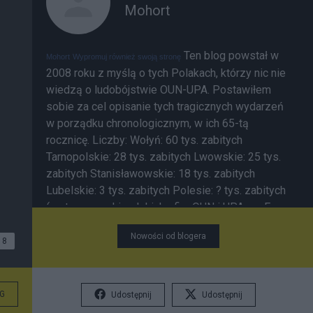
Mohort
Ten blog powstał w
Mohort
Wypromuj również swoją stronę
2008 roku z myślą o tych Polakach, którzy nic nie
wiedzą o ludobójstwie OUN-UPA. Postawiłem
sobie za cel opisanie tych tragicznych wydarzeń
w porządku chronologicznym, w ich 65-tą
rocznicę. Liczby: Wołyń: 60 tys. zabitych
Tarnopolskie: 28 tys. zabitych Lwowskie: 25 tys.
zabitych Stanisławowskie: 18 tys. zabitych
Lubelskie: 3 tys. zabitych Polesie: ? tys. zabitych
(są to szacunki polskich ofiar OUN i UPA wg Ewy
Siemaszko) Kilkadziesiąt tysięcy Ukraińców
Nowości od blogera
zabitych przez OUN i UPA. 10-15 tys. Ukraińców
8
zabitych w polskich akcjach odwetowych i
walkach (wg dr. G. Motyki). Wg prof. W. Filara było
to 5,7 tys.) ___________ Powstanie tego blogu
G
Udostępnij
Udostępnij
sprowokowała
inicjatywa
prezydenta Ukrainy