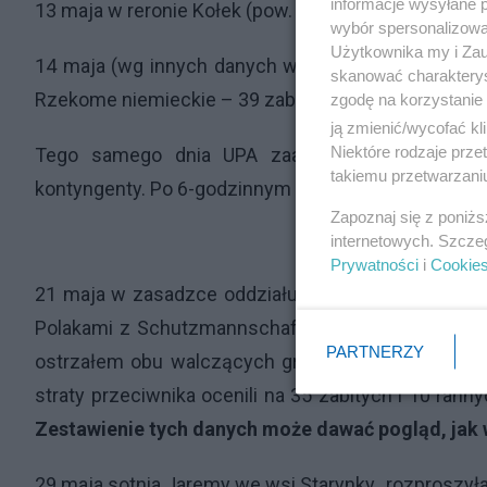
informacje wysyłane 
13 maja w reronie Kołek (pow. Łuck) staciu z Niemc
wybór spersonalizowan
Użytkownika my i Zau
14 maja (wg innych danych w kwietniu)
UPA
zlikwi
skanować charakterys
Rzekome niemieckie – 39 zabitych, straty Ukraińców: 
zgodę na korzystanie 
ją zmienić/wycofać kl
Niektóre rodzaje prz
Tego samego dnia
UPA
zaatakowała niemiecką 
takiemu przetwarzaniu
kontyngenty. Po 6-godzinnym boju Niemcy wycofali 
Zapoznaj się z poniż
internetowych. Szcze
Prywatności
i
Cookie
21 maja w zasadzce oddziału „Jaremy” miało zgin
Polakami z Schutzmannschaftbataillon 202 ochrani
PARTNERZY
ostrzałem obu walczących grup niemiecki samolot
straty przeciwnika ocenili na 35 zabitych i 10 ran
Zestawienie tych danych może dawać pogląd, jak
29 maja sotnia Jaremy we wsi Starynky „rozproszył