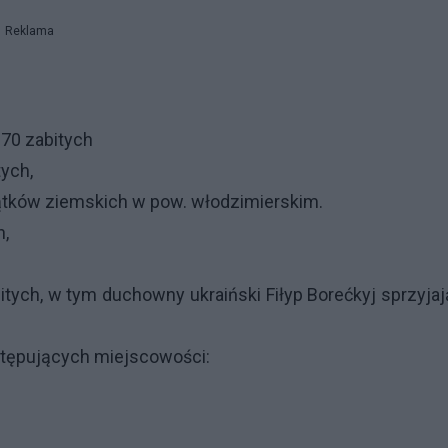
Reklama
 70 zabitych
tych,
ątków ziemskich w pow. włodzimierskim.
h,
tych, w tym duchowny ukraiński Fiłyp Borećkyj sprzyja
astępujących miejscowości: