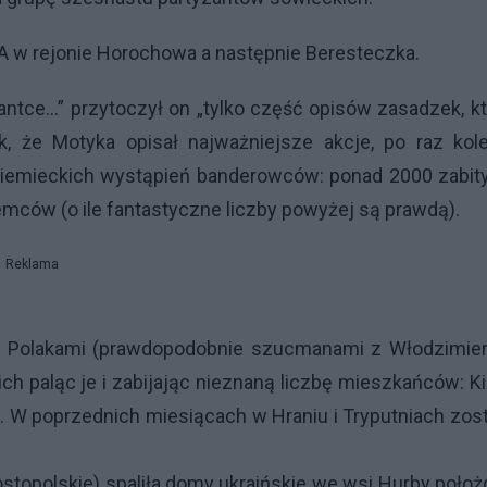
A
w rejonie Horochowa a następnie Beresteczka.
zantce…” przytoczył on „tylko część opisów zasadzek, k
k, że Motyka opisał najważniejsze akcje, po raz kole
niemieckich wystąpień banderowców: ponad 2000 zabity
mców (o ile fantastyczne liczby powyżej są prawdą).
Reklama
 z Polakami (prawdopodobnie szucmanami z Włodzimier
ch paląc je i zabijając nieznaną liczbę mieszkańców: Ki
). W poprzednich miesiącach w Hraniu i Tryputniach zos
stopolskie) spaliła domy ukraińskie we wsi Hurby poło