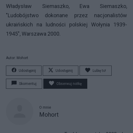
Władysław Siemaszko, Ewa Siemaszko,
"Ludobójstwo dokonane przez nacjonalistów
ukraińskich na ludności polskiej Wołynia 1939-
1945", Warszawa 2000.
Autor: Mohort
Udostępnij
Udostępnij
Lubię to!
Skomentuj
Obserwuj notkę
O mnie
Mohort