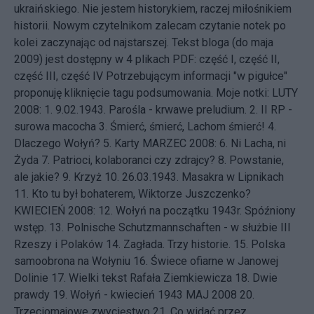
ukraińskiego. Nie jestem historykiem, raczej miłośnikiem
historii. Nowym czytelnikom zalecam czytanie notek po
kolei zaczynając od najstarszej. Tekst bloga (do maja
2009) jest dostępny w 4 plikach PDF:
część I
,
część II
,
część III
,
część IV
Potrzebującym informacji "w pigułce"
proponuję kliknięcie tagu
podsumowania
. Moje notki: LUTY
2008: 1.
9.02.1943. Parośla - krwawe preludium.
2.
II RP -
surowa macocha
3.
Śmierć, śmierć, Lachom śmierć!
4.
Dlaczego Wołyń?
5.
Karty
MARZEC 2008: 6.
Ni Lacha, ni
Żyda
7.
Patrioci, kolaboranci czy zdrajcy?
8.
Powstanie,
ale jakie?
9.
Krzyż
10.
26.03.1943. Masakra w Lipnikach
11.
Kto tu był bohaterem, Wiktorze Juszczenko?
KWIECIEŃ 2008: 12.
Wołyń na początku 1943r. Spóźniony
wstęp.
13.
Polnische Schutzmannschaften - w służbie III
Rzeszy i Polaków
14.
Zagłada. Trzy historie.
15.
Polska
samoobrona na Wołyniu
16.
Świece ofiarne w Janowej
Dolinie
17.
Wielki tekst Rafała Ziemkiewicza
18.
Dwie
prawdy
19.
Wołyń - kwiecień 1943
MAJ 2008 20.
Trzeciomajowe zwycięstwo
21.
Co widać przez