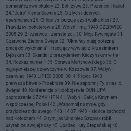
pomarańczowe okulary
22.
Boh żywe
23.
Pszenica i kąkol
24.
"Jutro" Kłyma Sawura
25.
O złych i dobrych
esesmanach
26.
Chłopi vs. burżuje czyli walka klas?
27.
Prawdziwi bohaterowie
28.
Wołyń - maj 1943
CZERWIEC
2008 29.
2. czerwca - zemsta za...
30.
Moja Rywingate
31.
Czerwone Zielone Święta
32.
"Ukraińcy mają potężną
pracę do wykonania" - frapujący wywiad z Krzesimirem
Dębskim
33.
Skandal z prezydentem Kaczyńskim w tle
34.
Rozkaz numer 1
35.
Sprawa Martynowśkiego
36.
O
najpiękniejszej dziewczynie w Koszowie
37.
Wołyń -
czerwiec 1943
LIPIEC 2008: 38.
4-5 lipca 1943 -
pierwsza bitwa o Przebraże
39.
Nie zapomnij Ty o nas, o,
święta!
40.
Konferencja o ludobójstwie OUN-UPA:
zaproszenie ŚZŻAK i IPN
41.
Wołyń i Galicja Katyniem
współczesnej Polski
42.
„Wspomnij na mnie, gdy
przyjdziesz do swego...”
43.
14.07.1943 - słońce zachodzi
nad Kołodnem
44.
O tym, jak Ukrainiec Szopiak robił
użytek ze swojej kosy
45.
Upadek Huty Stepańskiej
46.