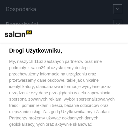
Gospodarka
Rozmaitości
Technologie
Drogi Użytkowniku,
Sport
My, naszych 1162 zaufanych partnerów oraz inne
podmioty z salon24.pl uzyskujemy dostęp i
Społeczeństwo
przechowujemy informacje na urządzeniu oraz
przetwarzamy dane osobowe, takie jak unikalne
Kultura
identyfikatory, standardowe informacje wysyłane przez
urządzenie czy dane przeglądania w celu zapewniania
spersonalizowanych reklam, wybór spersonalizowanych
treści, pomiar reklam i treści, badanie odbiorców oraz
ulepszanie usług. Za zgodą Użytkownika my i Zaufani
X
Facebook
Instagram
Youtube
Partnerzy możemy używać dokładnych danych
geolokalizacyjnych oraz aktywnie skanować