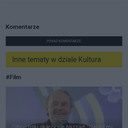
Komentarze
POKAŻ KOMENTARZE
Inne tematy w dziale
Kultura
#
Film
Olbrychski skarży się na rząd. "Napluł mi