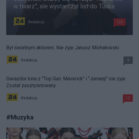
w twarz", ale wystarczył list do Tuska
Redakcja
123
Był świetnym aktorem. Nie żyje Janusz Michałowski
Redakcja
8
Gwiazdor kina z "Top Gun: Maverick" i "Jumanji" nie żyje.
Został zasztyletowany
Redakcja
12
#
Muzyka