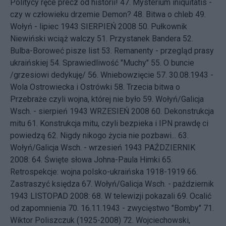
Politycy ręce precz od historii!
47.
Mysterium iniquitatis -
czy w człowieku drzemie Demon?
48.
Bitwa o chleb
49.
Wołyń - lipiec 1943
SIERPIEŃ 2008 50.
Pułkownik
Niewiński wciąż walczy
51.
Przystanek Bandera
52.
Bulba-Boroweć pisze list
53.
Remanenty - przegląd prasy
ukraińskiej
54.
Sprawiedliwość "Muchy"
55.
O buncie
/grzesiowi dedykuję/
56.
Wniebowzięcie
57.
30.08.1943 -
Wola Ostrowiecka i Ostrówki
58.
Trzecia bitwa o
Przebraże czyli wojna, której nie było
59.
Wołyń/Galicja
Wsch. - sierpień 1943
WRZESIEŃ 2008 60.
Dekonstrukcja
mitu
61.
Konstrukcja mitu, czyli bezpieka i IPN prawdę ci
powiedzą
62.
Nigdy nikogo życia nie pozbawi...
63.
Wołyń/Galicja Wsch. - wrzesień 1943
PAŹDZIERNIK
2008: 64.
Święte słowa Johna-Paula Himki
65.
Retrospekcje: wojna polsko-ukraińska 1918-1919
66.
Zastraszyć księdza
67.
Wołyń/Galicja Wsch. - październik
1943
LISTOPAD 2008: 68.
W telewizji pokazali
69.
Ocalić
od zapomnienia
70.
16.11.1943 - zwycięstwo "Bomby"
71.
Wiktor Poliszczuk (1925-2008)
72.
Wojciechowski,