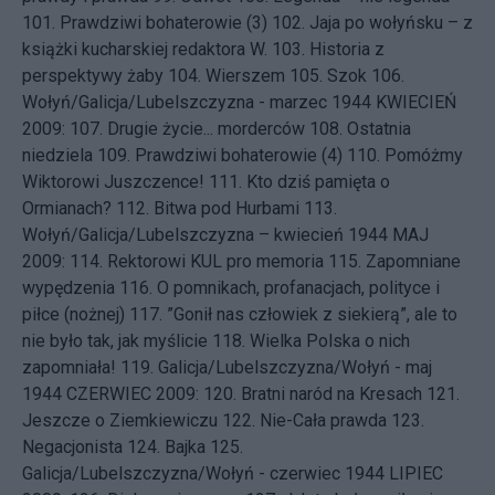
101.
Prawdziwi bohaterowie (3)
102.
Jaja po wołyńsku – z
książki kucharskiej redaktora W.
103.
Historia z
perspektywy żaby
104.
Wierszem
105.
Szok
106.
Wołyń/Galicja/Lubelszczyzna - marzec 1944
KWIECIEŃ
2009: 107.
Drugie życie... morderców
108.
Ostatnia
niedziela
109.
Prawdziwi bohaterowie (4)
110.
Pomóżmy
Wiktorowi Juszczence!
111.
Kto dziś pamięta o
Ormianach?
112.
Bitwa pod Hurbami
113.
Wołyń/Galicja/Lubelszczyzna – kwiecień 1944
MAJ
2009: 114.
Rektorowi KUL pro memoria
115.
Zapomniane
wypędzenia
116.
O pomnikach, profanacjach, polityce i
piłce (nożnej)
117.
”Gonił nas człowiek z siekierą”, ale to
nie było tak, jak myślicie
118.
Wielka Polska o nich
zapomniała!
119.
Galicja/Lubelszczyzna/Wołyń - maj
1944
CZERWIEC 2009: 120.
Bratni naród na Kresach
121.
Jeszcze o Ziemkiewiczu
122.
Nie-Cała prawda
123.
Negacjonista
124.
Bajka
125.
Galicja/Lubelszczyzna/Wołyń - czerwiec 1944
LIPIEC