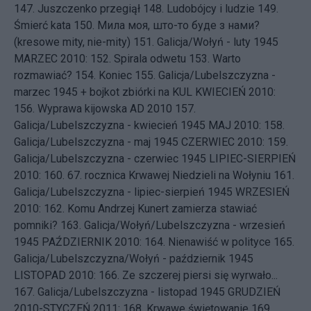
147.
Juszczenko przegiął
148.
Ludobójcy i ludzie
149.
Śmierć kata
150.
Мила моя, што-то буде з нами?
(kresowe mity, nie-mity)
151.
Galicja/Wołyń - luty 1945
MARZEC 2010: 152.
Spirala odwetu
153.
Warto
rozmawiać?
154.
Koniec
155.
Galicja/Lubelszczyzna -
marzec 1945 + bojkot zbiórki na KUL
KWIECIEŃ 2010:
156.
Wyprawa kijowska AD 2010
157.
Galicja/Lubelszczyzna - kwiecień 1945
MAJ 2010: 158.
Galicja/Lubelszczyzna - maj 1945
CZERWIEC 2010: 159.
Galicja/Lubelszczyzna - czerwiec 1945
LIPIEC-SIERPIEŃ
2010: 160.
67. rocznica Krwawej Niedzieli na Wołyniu
161.
Galicja/Lubelszczyzna - lipiec-sierpień 1945
WRZESIEŃ
2010: 162.
Komu Andrzej Kunert zamierza stawiać
pomniki?
163.
Galicja/Wołyń/Lubelszczyzna - wrzesień
1945
PAŹDZIERNIK 2010: 164.
Nienawiść w polityce
165.
Galicja/Lubelszczyzna/Wołyń - październik 1945
LISTOPAD 2010: 166.
Ze szczerej piersi się wyrwało...
167.
Galicja/Lubelszczyzna - listopad 1945
GRUDZIEŃ
2010-STYCZEŃ 2011: 168.
Krwawe świętowanie
169.