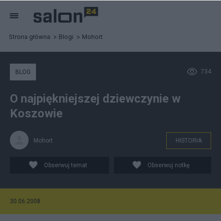
Strona główna
Blogi
Mohort
734
BLOG
O najpiękniejszej dziewczynie w
Koszowie
Mohort
HISTORIA
Obserwuj temat
Obserwuj notkę
30.06.2008