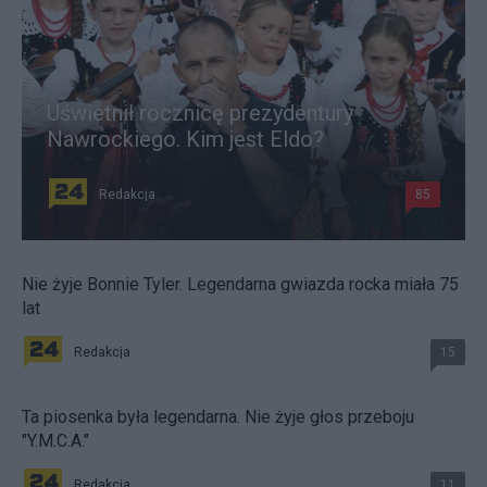
Uświetnił rocznicę prezydentury
Nawrockiego. Kim jest Eldo?
Redakcja
85
Nie żyje Bonnie Tyler. Legendarna gwiazda rocka miała 75
lat
Redakcja
15
Ta piosenka była legendarna. Nie żyje głos przeboju
"Y.M.C.A."
Redakcja
11