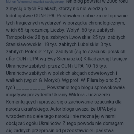
Ten blog powstał w 2008 roku
Mohort
Wypromuj również swoją stronę
z myślą o tych Polakach, którzy nic nie wiedzą o
ludobójstwie OUN-UPA. Postawiłem sobie za cel opisanie
tych tragicznych wydarzeń w porządku chronologicznym,
w ich 65-tą rocznicę. Liczby: Wołyń: 60 tys. zabitych
Tarnopolskie: 28 tys. zabitych Lwowskie: 25 tys. zabitych
Stanisławowskie: 18 tys. zabitych Lubelskie: 3 tys.
zabitych Polesie: ? tys. zabitych (są to szacunki polskich
ofiar OUN i UPA wg Ewy Siemaszko) Kilkadziesiąt tysięcy
Ukraińców zabitych przez OUN i UPA. 10-15 tys.
Ukraińców zabitych w polskich akcjach odwetowych i
walkach (wg dr. G. Motyki). Wg prof. W. Filara było to 5,7
tys.) ___________ Powstanie tego blogu sprowokowała
inicjatywa
prezydenta Ukrainy Wiktora Juszczenki.
Komentujących uprasza się o zachowanie szacunku dla
narodu ukraińskiego. Autor bloga uważa, że UPA była
wrzodem na ciele tego narodu i nie można jej winami
obciążać ogółu Ukraińców. Z tego powodu nie domagam
się żadnych przeprosin od przedstawicieli państwa