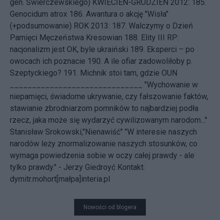
gen. Świerczewskiego)
KWIECIEŃ-GRUDZIEŃ 2012: 185.
Genocidum atrox
186.
Awantura o akcję "Wisła"
(+podsumowanie)
ROK 2013: 187.
Walczymy o Dzień
Pamięci Męczeństwa Kresowian
188.
Elity III RP:
nacjonalizm jest OK, byle ukraiński
189.
Eksperci – po
owocach ich poznacie
190.
A ile ofiar zadowoliłoby p.
Szeptyckiego?
191.
Michnik stoi tam, gdzie OUN
______________________________ "Wychowanie w
niepamięci, świadome ukrywanie, czy fałszowanie faktów,
stawianie zbrodniarzom pomników to najbardziej podła
rzecz, jaka może się wydarzyć cywilizowanym narodom..."
Stanisław Srokowski,"Nienawiść" "W interesie naszych
narodów leży znormalizowanie naszych stosunków, co
wymaga powiedzenia sobie w oczy całej prawdy - ale
tylko prawdy." - Jerzy Giedroyć
Kontakt:
dymitr.mohort[małpa]interia.pl
Nowości od blogera