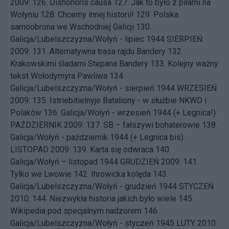
2009: 126.
Dishonoris causa
127.
Jak to było z piłami na
Wołyniu
128.
Chcemy innej historii!
129.
Polska
samoobrona we Wschodniej Galicji
130.
Galicja/Lubelszczyzna/Wołyń - lipiec 1944
SIERPIEŃ
2009: 131.
Alternatywna trasa rajdu Bandery
132.
Krakowskimi śladami Stepana Bandery
133.
Kolejny ważny
tekst Wołodymyra Pawliwa
134.
Galicja/Lubelszczyzna/Wołyń - sierpień 1944
WRZESIEŃ
2009: 135.
Istriebitielnyje Bataliony - w służbie NKWD i
Polaków
136.
Galicja/Wołyń - wrzesień 1944 (+ Legnica!)
PAŹDZIERNIK 2009: 137.
SB – fałszywi bohaterowie
138.
Galicja/Wołyń - październik 1944 (+ Legnica bis)
LISTOPAD 2009: 139.
Karta się odwraca
140.
Galicja/Wołyń – listopad 1944
GRUDZIEŃ 2009: 141.
Tylko we Lwowie
142.
Ihrowicka kolęda
143.
Galicja/Lubelszczyzna/Wołyń - grudzień 1944
STYCZEŃ
2010: 144.
Niezwykła historia jakich było wiele
145.
Wikipedia pod specjalnym nadzorem
146.
Galicja/Lubelszczyzna/Wołyń - styczeń 1945
LUTY 2010: