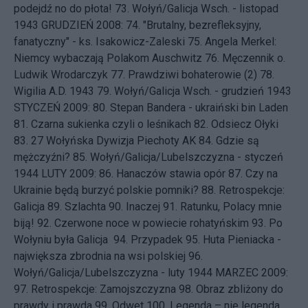
podejdź no do płota!
73.
Wołyń/Galicja Wsch. - listopad
1943
GRUDZIEŃ 2008: 74.
"Brutalny, bezrefleksyjny,
fanatyczny" - ks. Isakowicz-Zaleski
75.
Angela Merkel:
Niemcy wybaczają Polakom Auschwitz
76.
Męczennik o.
Ludwik Wrodarczyk
77.
Prawdziwi bohaterowie (2)
78.
Wigilia A.D. 1943
79.
Wołyń/Galicja Wsch. - grudzień 1943
STYCZEŃ 2009: 80.
Stepan Bandera - ukraiński bin Laden
81.
Czarna sukienka czyli o leśnikach
82.
Odsiecz Ołyki
83.
27 Wołyńska Dywizja Piechoty AK
84.
Gdzie są
mężczyźni?
85.
Wołyń/Galicja/Lubelszczyzna - styczeń
1944
LUTY 2009: 86.
Hanaczów stawia opór
87.
Czy na
Ukrainie będą burzyć polskie pomniki?
88.
Retrospekcje:
Galicja
89.
Szlachta
90.
Inaczej
91.
Ratunku, Polacy mnie
biją!
92.
Czerwone noce w powiecie rohatyńskim
93.
Po
Wołyniu była Galicja
94.
Przypadek
95.
Huta Pieniacka -
największa zbrodnia na wsi polskiej
96.
Wołyń/Galicja/Lubelszczyzna - luty 1944
MARZEC 2009:
97.
Retrospekcje: Zamojszczyzna
98.
Obraz zbliżony do
prawdy i prawda
99.
Odwet
100.
Legenda – nie legenda