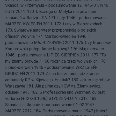
Skandal w Przemyślu + podsumowanie 12.1945-01.1946
LUTY 2011: 170.
Dlaczego dr Motyka nie powinien
zasiadać w Radzie IPN
171.
Luty 1946 - podsumowanie
MARZEC-KWIECIEŃ 2011: 172.
Łuny w Bieszczadach
173.
Światowe autorytety przypominają o polskich
ofiarach Wołynia
174.
Marzec-kwiecień 1946 –
podsumowanie
MAJ-CZERWIEC 2011: 175.
Czy Bronisław
Komorowski potępi Armię Krajową?
176.
Maj-czerwiec
1946 - podsumowanie
LIPIEC-SIERPIEŃ 2011: 177.
"To
my znamy prawdę..." - 68 rocznica rzezi wołyńskich
178.
Lipiec-sierpień 1946 - podsumowanie
WRZESIEŃ-
GRUDZIEŃ 2011: 179.
Za co bierze pieniądze radca
ambasady RP w Kijowie, p. Hnatiuk?
180.
Jak to się robi w
Warszawie
181.
Ale palma czyli GW vs. Ziemkiewicz,
odcinek 1943
182.
5 Professoren und Wahrheit, du bist
verloren (+ IX-XII.1946)
STYCZEŃ-LUTY 2012: 183.
Skandal na Ukrainie + podsumowanie 01-02.1947
MARZEC 2012: 184.
Podsumowanie marca 1947 (śmierć