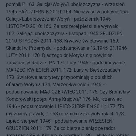
pomniki?
163.
Galicja/Wołyń/Lubelszczyzna - wrzesień
1945
PAŹDZIERNIK 2010: 164.
Nienawiść w polityce
165.
Galicja/Lubelszczyzna/Wołyń - październik 1945
LISTOPAD 2010: 166.
Ze szczerej piersi się wyrwało...
167.
Galicja/Lubelszczyzna - listopad 1945
GRUDZIEŃ
2010-STYCZEŃ 2011: 168.
Krwawe świętowanie
169.
Skandal w Przemyślu + podsumowanie 12.1945-01.1946
LUTY 2011: 170.
Dlaczego dr Motyka nie powinien
zasiadać w Radzie IPN
171.
Luty 1946 - podsumowanie
MARZEC-KWIECIEŃ 2011: 172.
Łuny w Bieszczadach
173.
Światowe autorytety przypominają o polskich
ofiarach Wołynia
174.
Marzec-kwiecień 1946 –
podsumowanie
MAJ-CZERWIEC 2011: 175.
Czy Bronisław
Komorowski potępi Armię Krajową?
176.
Maj-czerwiec
1946 - podsumowanie
LIPIEC-SIERPIEŃ 2011: 177.
"To
my znamy prawdę..." - 68 rocznica rzezi wołyńskich
178.
Lipiec-sierpień 1946 - podsumowanie
WRZESIEŃ-
GRUDZIEŃ 2011: 179.
Za co bierze pieniądze radca
ambasady RP w Kijowie, p. Hnatiuk?
180.
Jak to się robi w