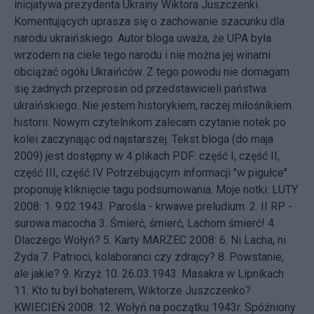
inicjatywa
prezydenta Ukrainy Wiktora Juszczenki.
Komentujących uprasza się o zachowanie szacunku dla
narodu ukraińskiego. Autor bloga uważa, że UPA była
wrzodem na ciele tego narodu i nie można jej winami
obciążać ogółu Ukraińców. Z tego powodu nie domagam
się żadnych przeprosin od przedstawicieli państwa
ukraińskiego. Nie jestem historykiem, raczej miłośnikiem
historii. Nowym czytelnikom zalecam czytanie notek po
kolei zaczynając od najstarszej. Tekst bloga (do maja
2009) jest dostępny w 4 plikach PDF:
część I
,
część II
,
część III
,
część IV
Potrzebującym informacji "w pigułce"
proponuję kliknięcie tagu
podsumowania
. Moje notki: LUTY
2008: 1.
9.02.1943. Parośla - krwawe preludium.
2.
II RP -
surowa macocha
3.
Śmierć, śmierć, Lachom śmierć!
4.
Dlaczego Wołyń?
5.
Karty
MARZEC 2008: 6.
Ni Lacha, ni
Żyda
7.
Patrioci, kolaboranci czy zdrajcy?
8.
Powstanie,
ale jakie?
9.
Krzyż
10.
26.03.1943. Masakra w Lipnikach
11.
Kto tu był bohaterem, Wiktorze Juszczenko?
KWIECIEŃ 2008: 12.
Wołyń na początku 1943r. Spóźniony