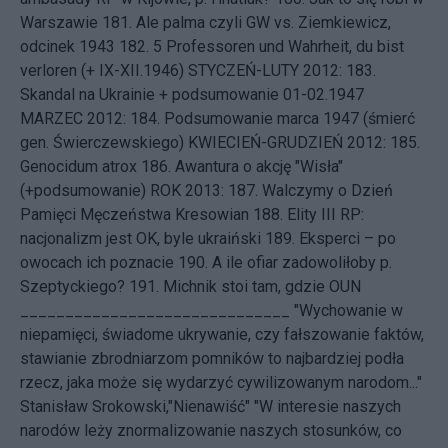
Warszawie
181.
Ale palma czyli GW vs. Ziemkiewicz,
odcinek 1943
182.
5 Professoren und Wahrheit, du bist
verloren (+ IX-XII.1946)
STYCZEŃ-LUTY 2012: 183.
Skandal na Ukrainie + podsumowanie 01-02.1947
MARZEC 2012: 184.
Podsumowanie marca 1947 (śmierć
gen. Świerczewskiego)
KWIECIEŃ-GRUDZIEŃ 2012: 185.
Genocidum atrox
186.
Awantura o akcję "Wisła"
(+podsumowanie)
ROK 2013: 187.
Walczymy o Dzień
Pamięci Męczeństwa Kresowian
188.
Elity III RP:
nacjonalizm jest OK, byle ukraiński
189.
Eksperci – po
owocach ich poznacie
190.
A ile ofiar zadowoliłoby p.
Szeptyckiego?
191.
Michnik stoi tam, gdzie OUN
______________________________ "Wychowanie w
niepamięci, świadome ukrywanie, czy fałszowanie faktów,
stawianie zbrodniarzom pomników to najbardziej podła
rzecz, jaka może się wydarzyć cywilizowanym narodom..."
Stanisław Srokowski,"Nienawiść" "W interesie naszych
narodów leży znormalizowanie naszych stosunków, co