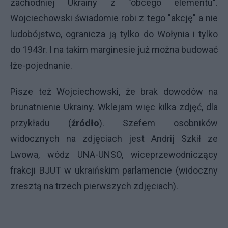
zachodniej Ukrainy z "obcego elementu".
Wojciechowski świadomie robi z tego "akcję" a nie
ludobójstwo, ogranicza ją tylko do Wołynia i tylko
do 1943r. I na takim marginesie już można budować
łże-pojednanie.
Pisze też Wojciechowski, że brak dowodów na
brunatnienie Ukrainy. Wklejam więc kilka zdjęć, dla
przykładu (
źródło
). Szefem osobników
widocznych na zdjęciach jest Andrij Szkił ze
Lwowa, wódz UNA-UNSO, wiceprzewodniczący
frakcji BJUT w ukraińskim parlamencie (widoczny
zresztą na trzech pierwszych zdjęciach).