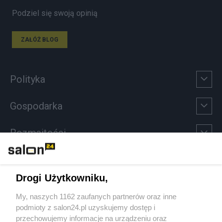
Podziel się swoją opinią
ZAŁÓŻ BLOG
Polityka
Gospodarka
Rozmaitości
Technologie
Drogi Użytkowniku,
Sport
My, naszych 1162 zaufanych partnerów oraz inne
podmioty z salon24.pl uzyskujemy dostęp i
Społeczeństwo
przechowujemy informacje na urządzeniu oraz