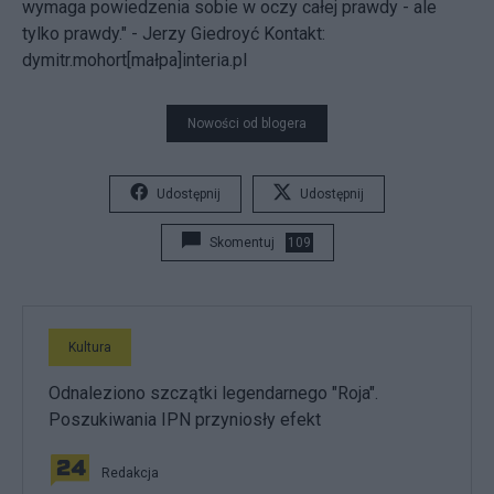
wymaga powiedzenia sobie w oczy całej prawdy - ale
tylko prawdy." - Jerzy Giedroyć
Kontakt:
dymitr.mohort[małpa]interia.pl
Nowości od blogera
Udostępnij
Udostępnij
Skomentuj
109
Kultura
Odnaleziono szczątki legendarnego "Roja".
Poszukiwania IPN przyniosły efekt
Redakcja