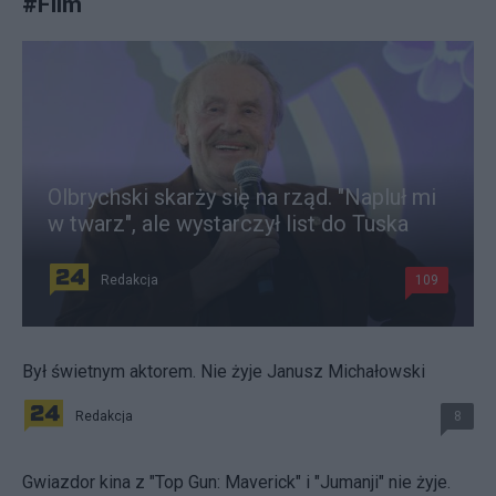
#
Film
Olbrychski skarży się na rząd. "Napluł mi
w twarz", ale wystarczył list do Tuska
Redakcja
109
Był świetnym aktorem. Nie żyje Janusz Michałowski
Redakcja
8
Gwiazdor kina z "Top Gun: Maverick" i "Jumanji" nie żyje.