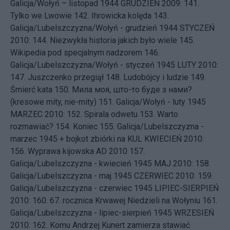
Galicja/Wołyń – listopad 1944
GRUDZIEŃ 2009: 141.
Tylko we Lwowie
142.
Ihrowicka kolęda
143.
Galicja/Lubelszczyzna/Wołyń - grudzień 1944
STYCZEŃ
2010: 144.
Niezwykła historia jakich było wiele
145.
Wikipedia pod specjalnym nadzorem
146.
Galicja/Lubelszczyzna/Wołyń - styczeń 1945
LUTY 2010:
147.
Juszczenko przegiął
148.
Ludobójcy i ludzie
149.
Śmierć kata
150.
Мила моя, што-то буде з нами?
(kresowe mity, nie-mity)
151.
Galicja/Wołyń - luty 1945
MARZEC 2010: 152.
Spirala odwetu
153.
Warto
rozmawiać?
154.
Koniec
155.
Galicja/Lubelszczyzna -
marzec 1945 + bojkot zbiórki na KUL
KWIECIEŃ 2010:
156.
Wyprawa kijowska AD 2010
157.
Galicja/Lubelszczyzna - kwiecień 1945
MAJ 2010: 158.
Galicja/Lubelszczyzna - maj 1945
CZERWIEC 2010: 159.
Galicja/Lubelszczyzna - czerwiec 1945
LIPIEC-SIERPIEŃ
2010: 160.
67. rocznica Krwawej Niedzieli na Wołyniu
161.
Galicja/Lubelszczyzna - lipiec-sierpień 1945
WRZESIEŃ
2010: 162.
Komu Andrzej Kunert zamierza stawiać