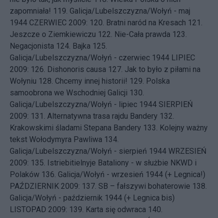
zapomniała!
119.
Galicja/Lubelszczyzna/Wołyń - maj
1944
CZERWIEC 2009: 120.
Bratni naród na Kresach
121.
Jeszcze o Ziemkiewiczu
122.
Nie-Cała prawda
123.
Negacjonista
124.
Bajka
125.
Galicja/Lubelszczyzna/Wołyń - czerwiec 1944
LIPIEC
2009: 126.
Dishonoris causa
127.
Jak to było z piłami na
Wołyniu
128.
Chcemy innej historii!
129.
Polska
samoobrona we Wschodniej Galicji
130.
Galicja/Lubelszczyzna/Wołyń - lipiec 1944
SIERPIEŃ
2009: 131.
Alternatywna trasa rajdu Bandery
132.
Krakowskimi śladami Stepana Bandery
133.
Kolejny ważny
tekst Wołodymyra Pawliwa
134.
Galicja/Lubelszczyzna/Wołyń - sierpień 1944
WRZESIEŃ
2009: 135.
Istriebitielnyje Bataliony - w służbie NKWD i
Polaków
136.
Galicja/Wołyń - wrzesień 1944 (+ Legnica!)
PAŹDZIERNIK 2009: 137.
SB – fałszywi bohaterowie
138.
Galicja/Wołyń - październik 1944 (+ Legnica bis)
LISTOPAD 2009: 139.
Karta się odwraca
140.