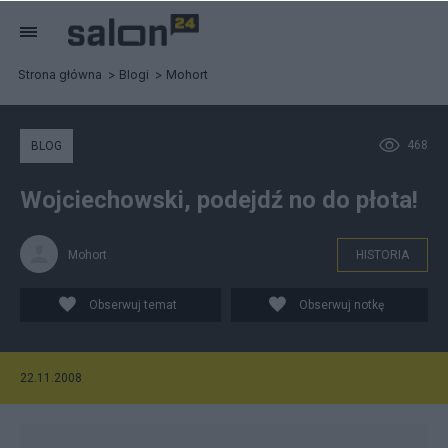
Strona główna
Blogi
Mohort
468
BLOG
Wojciechowski, podejdź no do płota!
Mohort
HISTORIA
Obserwuj temat
Obserwuj notkę
22.11.2008