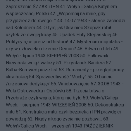
zaproszenie ŚZŻAK i IPN
41.
Wołyń i Galicja Katyniem
współczesnej Polski
42.
„Wspomnij na mnie, gdy
przyjdziesz do swego...”
43.
14.07.1943 - słońce zachodzi
nad Kołodnem
44.
O tym, jak Ukrainiec Szopiak robił
użytek ze swojej kosy
45.
Upadek Huty Stepańskiej
46.
Politycy ręce precz od historii!
47.
Mysterium iniquitatis -
czy w człowieku drzemie Demon?
48.
Bitwa o chleb
49.
Wołyń - lipiec 1943
SIERPIEŃ 2008 50.
Pułkownik
Niewiński wciąż walczy
51.
Przystanek Bandera
52.
Bulba-Boroweć pisze list
53.
Remanenty - przegląd prasy
ukraińskiej
54.
Sprawiedliwość "Muchy"
55.
O buncie
/grzesiowi dedykuję/
56.
Wniebowzięcie
57.
30.08.1943 -
Wola Ostrowiecka i Ostrówki
58.
Trzecia bitwa o
Przebraże czyli wojna, której nie było
59.
Wołyń/Galicja
Wsch. - sierpień 1943
WRZESIEŃ 2008 60.
Dekonstrukcja
mitu
61.
Konstrukcja mitu, czyli bezpieka i IPN prawdę ci
powiedzą
62.
Nigdy nikogo życia nie pozbawi...
63.
Wołyń/Galicja Wsch. - wrzesień 1943
PAŹDZIERNIK