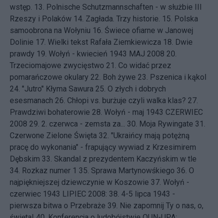
wstęp.
13.
Polnische Schutzmannschaften - w służbie III
Rzeszy i Polaków
14.
Zagłada. Trzy historie.
15.
Polska
samoobrona na Wołyniu
16.
Świece ofiarne w Janowej
Dolinie
17.
Wielki tekst Rafała Ziemkiewicza
18.
Dwie
prawdy
19.
Wołyń - kwiecień 1943
MAJ 2008 20.
Trzeciomajowe zwycięstwo
21.
Co widać przez
pomarańczowe okulary
22.
Boh żywe
23.
Pszenica i kąkol
24.
"Jutro" Kłyma Sawura
25.
O złych i dobrych
esesmanach
26.
Chłopi vs. burżuje czyli walka klas?
27.
Prawdziwi bohaterowie
28.
Wołyń - maj 1943
CZERWIEC
2008 29.
2. czerwca - zemsta za...
30.
Moja Rywingate
31.
Czerwone Zielone Święta
32.
"Ukraińcy mają potężną
pracę do wykonania" - frapujący wywiad z Krzesimirem
Dębskim
33.
Skandal z prezydentem Kaczyńskim w tle
34.
Rozkaz numer 1
35.
Sprawa Martynowśkiego
36.
O
najpiękniejszej dziewczynie w Koszowie
37.
Wołyń -
czerwiec 1943
LIPIEC 2008: 38.
4-5 lipca 1943 -
pierwsza bitwa o Przebraże
39.
Nie zapomnij Ty o nas, o,
święta!
40.
Konferencja o ludobójstwie OUN-UPA: