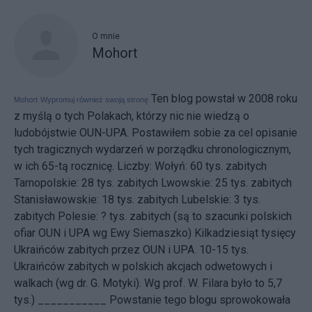
O mnie
Mohort
Ten blog powstał w 2008 roku
Mohort
Wypromuj również swoją stronę
z myślą o tych Polakach, którzy nic nie wiedzą o
ludobójstwie OUN-UPA. Postawiłem sobie za cel opisanie
tych tragicznych wydarzeń w porządku chronologicznym,
w ich 65-tą rocznicę. Liczby: Wołyń: 60 tys. zabitych
Tarnopolskie: 28 tys. zabitych Lwowskie: 25 tys. zabitych
Stanisławowskie: 18 tys. zabitych Lubelskie: 3 tys.
zabitych Polesie: ? tys. zabitych (są to szacunki polskich
ofiar OUN i UPA wg Ewy Siemaszko) Kilkadziesiąt tysięcy
Ukraińców zabitych przez OUN i UPA. 10-15 tys.
Ukraińców zabitych w polskich akcjach odwetowych i
walkach (wg dr. G. Motyki). Wg prof. W. Filara było to 5,7
tys.) ___________ Powstanie tego blogu sprowokowała