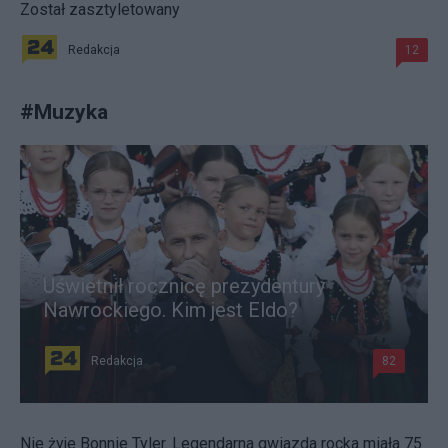
Został zasztyletowany
Redakcja
12
#
Muzyka
Uświetnił rocznicę prezydentury
Nawrockiego. Kim jest Eldo?
Redakcja
82
Nie żyje Bonnie Tyler. Legendarna gwiazda rocka miała 75