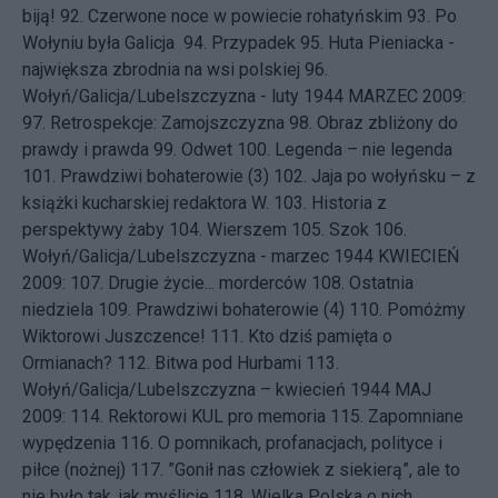
biją!
92.
Czerwone noce w powiecie rohatyńskim
93.
Po
Wołyniu była Galicja
94.
Przypadek
95.
Huta Pieniacka -
największa zbrodnia na wsi polskiej
96.
Wołyń/Galicja/Lubelszczyzna - luty 1944
MARZEC 2009:
97.
Retrospekcje: Zamojszczyzna
98.
Obraz zbliżony do
prawdy i prawda
99.
Odwet
100.
Legenda – nie legenda
101.
Prawdziwi bohaterowie (3)
102.
Jaja po wołyńsku – z
książki kucharskiej redaktora W.
103.
Historia z
perspektywy żaby
104.
Wierszem
105.
Szok
106.
Wołyń/Galicja/Lubelszczyzna - marzec 1944
KWIECIEŃ
2009: 107.
Drugie życie... morderców
108.
Ostatnia
niedziela
109.
Prawdziwi bohaterowie (4)
110.
Pomóżmy
Wiktorowi Juszczence!
111.
Kto dziś pamięta o
Ormianach?
112.
Bitwa pod Hurbami
113.
Wołyń/Galicja/Lubelszczyzna – kwiecień 1944
MAJ
2009: 114.
Rektorowi KUL pro memoria
115.
Zapomniane
wypędzenia
116.
O pomnikach, profanacjach, polityce i
piłce (nożnej)
117.
”Gonił nas człowiek z siekierą”, ale to
nie było tak, jak myślicie
118.
Wielka Polska o nich