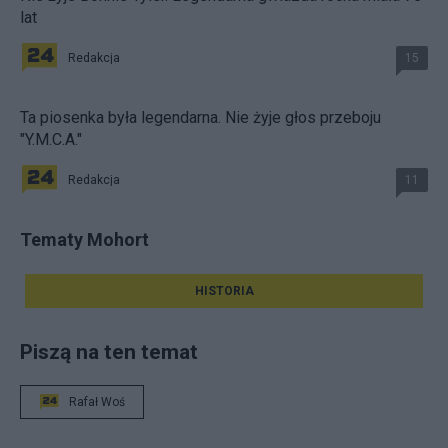
lat
Redakcja
15
Ta piosenka była legendarna. Nie żyje głos przeboju
"Y.M.C.A."
Redakcja
11
Tematy Mohort
HISTORIA
Piszą na ten temat
Rafał Woś