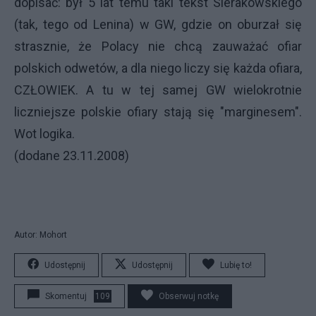
dopisać: był 5 lat temu taki tekst Sierakowskiego
(tak, tego od Lenina) w GW, gdzie on oburzał się
strasznie, że Polacy nie chcą zauważać ofiar
polskich odwetów, a dla niego liczy się każda ofiara,
CZŁOWIEK. A tu w tej samej GW wielokrotnie
liczniejsze polskie ofiary stają się "marginesem".
Wot logika.
(dodane 23.11.2008)
Autor: Mohort
Udostępnij
Udostępnij
Lubię to!
Skomentuj
109
Obserwuj notkę