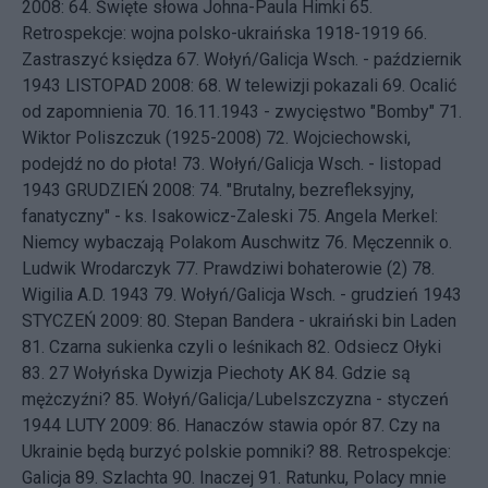
2008: 64.
Święte słowa Johna-Paula Himki
65.
Retrospekcje: wojna polsko-ukraińska 1918-1919
66.
Zastraszyć księdza
67.
Wołyń/Galicja Wsch. - październik
1943
LISTOPAD 2008: 68.
W telewizji pokazali
69.
Ocalić
od zapomnienia
70.
16.11.1943 - zwycięstwo "Bomby"
71.
Wiktor Poliszczuk (1925-2008)
72.
Wojciechowski,
podejdź no do płota!
73.
Wołyń/Galicja Wsch. - listopad
1943
GRUDZIEŃ 2008: 74.
"Brutalny, bezrefleksyjny,
fanatyczny" - ks. Isakowicz-Zaleski
75.
Angela Merkel:
Niemcy wybaczają Polakom Auschwitz
76.
Męczennik o.
Ludwik Wrodarczyk
77.
Prawdziwi bohaterowie (2)
78.
Wigilia A.D. 1943
79.
Wołyń/Galicja Wsch. - grudzień 1943
STYCZEŃ 2009: 80.
Stepan Bandera - ukraiński bin Laden
81.
Czarna sukienka czyli o leśnikach
82.
Odsiecz Ołyki
83.
27 Wołyńska Dywizja Piechoty AK
84.
Gdzie są
mężczyźni?
85.
Wołyń/Galicja/Lubelszczyzna - styczeń
1944
LUTY 2009: 86.
Hanaczów stawia opór
87.
Czy na
Ukrainie będą burzyć polskie pomniki?
88.
Retrospekcje:
Galicja
89.
Szlachta
90.
Inaczej
91.
Ratunku, Polacy mnie