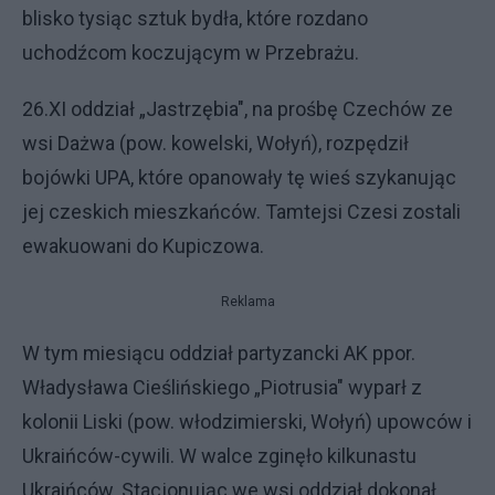
blisko tysiąc sztuk bydła, które rozdano
uchodźcom koczującym w Przebrażu.
26.XI oddział „Jastrzębia", na prośbę Czechów ze
wsi Dażwa (pow. kowelski, Wołyń), rozpędził
bojówki UPA, które opanowały tę wieś szykanując
jej czeskich mieszkańców. Tamtejsi Czesi zostali
ewakuowani do Kupiczowa.
Reklama
W tym miesiącu oddział partyzancki AK ppor.
Władysława Cieślińskiego „Piotrusia" wyparł z
kolonii Liski (pow. włodzimierski, Wołyń) upowców i
Ukraińców-cywili. W walce zginęło kilkunastu
Ukraińców. Stacjonując we wsi oddział dokonał