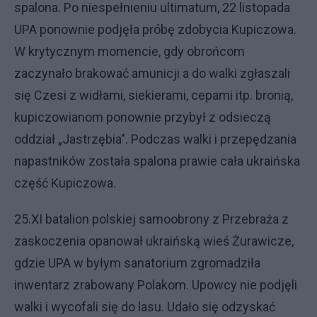
spalona. Po niespełnieniu ultimatum, 22 listopada
UPA ponownie podjęła próbę zdobycia Kupiczowa.
W krytycznym momencie, gdy obrońcom
zaczynało brakować amunicji a do walki zgłaszali
się Czesi z widłami, siekierami, cepami itp. bronią,
kupiczowianom ponownie przybył z odsieczą
oddział „Jastrzębia". Podczas walki i przepędzania
napastników została spalona prawie cała ukraińska
część Kupiczowa.
25.XI batalion polskiej samoobrony z Przebraża z
zaskoczenia opanował ukraińską wieś Żurawicze,
gdzie UPA w byłym sanatorium zgromadziła
inwentarz zrabowany Polakom. Upowcy nie podjęli
walki i wycofali się do lasu. Udało się odzyskać