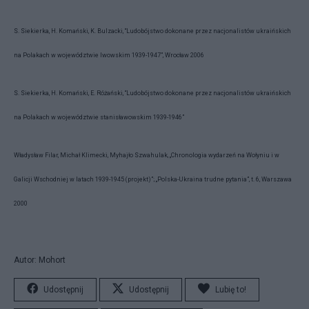
S. Siekierka, H. Komański, K. Bulzacki, “Ludobójstwo dokonane przez nacjonalistów ukraińskich
na Polakach w województwie lwowskim 1939-1947”, Wrocław 2006
S. Siekierka, H. Komański, E. Różański, “Ludobójstwo dokonane przez nacjonalistów ukraińskich
na Polakach w województwie stanisławowskim 1939-1946”
Władysław Filar, Michał Klimecki, Myhajło Szwahulak, „Chronologia wydarzeń na Wołyniu i w
Galicji Wschodniej w latach 1939-1945 (projekt)”; „Polska-Ukraina trudne pytania”, t. 6, Warszawa
2000
Autor: Mohort
Udostępnij
Udostępnij
Lubię to!