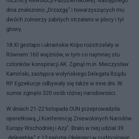
rocznicy Rewolucji Październikowej. Następnego
dnia znaleziono „Drzazgę" i towarzyszących mu
dwóch żołnierzy zabitych strzałami w plecy i tył
głowy.
18.XI gestapo i ukraińskie Kripo rozstrzelały w
Równem 160 więźniów, w tym co najmniej stu
członków konspiracji AK. Zginął m.in. Mieczysław
Kamiński, zastępca wołyńskiego Delegata Rządu
RP. Egzekucje odbywały się także w inne dni. W
sumie zginęło 320 osób różnej narodowości.
W dniach 21-22 listopada OUN przeprowadziła
operetkową „I Konferencję Zniewolonych Narodów
Europy Wschodniej i Azji". Brało w niej udział 39
„delegatów" z 13 państw (delegaci w cudzysłowie,