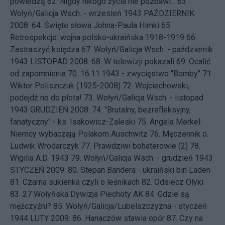
powiedzą
62.
Nigdy nikogo życia nie pozbawi...
63.
Wołyń/Galicja Wsch. - wrzesień 1943
PAŹDZIERNIK
2008: 64.
Święte słowa Johna-Paula Himki
65.
Retrospekcje: wojna polsko-ukraińska 1918-1919
66.
Zastraszyć księdza
67.
Wołyń/Galicja Wsch. - październik
1943
LISTOPAD 2008: 68.
W telewizji pokazali
69.
Ocalić
od zapomnienia
70.
16.11.1943 - zwycięstwo "Bomby"
71.
Wiktor Poliszczuk (1925-2008)
72.
Wojciechowski,
podejdź no do płota!
73.
Wołyń/Galicja Wsch. - listopad
1943
GRUDZIEŃ 2008: 74.
"Brutalny, bezrefleksyjny,
fanatyczny" - ks. Isakowicz-Zaleski
75.
Angela Merkel:
Niemcy wybaczają Polakom Auschwitz
76.
Męczennik o.
Ludwik Wrodarczyk
77.
Prawdziwi bohaterowie (2)
78.
Wigilia A.D. 1943
79.
Wołyń/Galicja Wsch. - grudzień 1943
STYCZEŃ 2009: 80.
Stepan Bandera - ukraiński bin Laden
81.
Czarna sukienka czyli o leśnikach
82.
Odsiecz Ołyki
83.
27 Wołyńska Dywizja Piechoty AK
84.
Gdzie są
mężczyźni?
85.
Wołyń/Galicja/Lubelszczyzna - styczeń
1944
LUTY 2009: 86.
Hanaczów stawia opór
87.
Czy na