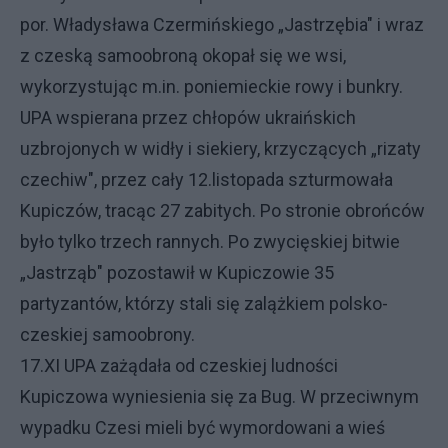
por. Władysława Czermińskiego „Jastrzębia" i wraz
z czeską samoobroną okopał się we wsi,
wykorzystując m.in. poniemieckie rowy i bunkry.
UPA wspierana przez chłopów ukraińskich
uzbrojonych w widły i siekiery, krzyczących „rizaty
czechiw", przez cały 12.listopada szturmowała
Kupiczów, tracąc 27 zabitych. Po stronie obrońców
było tylko trzech rannych. Po zwycięskiej bitwie
„Jastrząb" pozostawił w Kupiczowie 35
partyzantów, którzy stali się zalążkiem polsko-
czeskiej samoobrony.
17.XI UPA zażądała od czeskiej ludności
Kupiczowa wyniesienia się za Bug. W przeciwnym
wypadku Czesi mieli być wymordowani a wieś