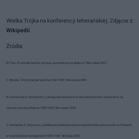
Wielka Trójka na konferencji teherańskiej. Zdjęcie z
Wikipedii
.
Źródła:
W. Filar, „Przebraże bastion polskiej samoobrony na Wołyniu", Warszawa 2007
G. Motyka, "Ukraińska partyzantka 1942-1960", Warszawa 2006
W. Siemaszko, E. Siemaszko, "Ludobójstwo dokonane przez nacjonalistów ukraińskich na
ludności polskiej Wołynia 1939-1945", Warszawa 2000.
H. Komański, S. Siekierka, „Ludobójstwo dokonane przez nacjonalistów ukraińskich na Polakach
w województwie tarnopolskim 1939-1946”. Wrocław 2006.