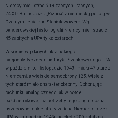
Niemcy mieli stracić 18 zabitych i rannych,
24.XI - Bój oddziału „Rizuna" z niemiecką policją w
Czarnym Lesie pod Stanisławowem. Wg
banderowskiej historiografii Niemcy mieli stracić
45 zabitych a UPA tylko czterech.
W sumie wg danych ukraińskiego
nacjonalistycznego historyka Szankowśkiego UPA
w październiku i listopadzie 1943r. miała 47 starć z
Niemcami, a wiejskie samoobrony 125. Wiele z
tych starć miało charakter obronny. Dokonując
rachunku analogicznego jak w notce
październikowej, na potrzeby tego blogu można
oszacować realne straty zadane Niemcom przez
UPA w listopadzie 1943r. na około 200 zabitych.