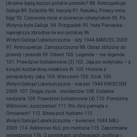
Ukrainie będą burzyć polskie pomniki?
88.
Retrospekcje:
Galicja
89.
Szlachta
90.
Inaczej
91.
Ratunku, Polacy mnie
biją!
92.
Czerwone noce w powiecie rohatyńskim
93.
Po
Wołyniu była Galicja
94.
Przypadek
95.
Huta Pieniacka -
największa zbrodnia na wsi polskiej
96.
Wołyń/Galicja/Lubelszczyzna - luty 1944
MARZEC 2009:
97.
Retrospekcje: Zamojszczyzna
98.
Obraz zbliżony do
prawdy i prawda
99.
Odwet
100.
Legenda – nie legenda
101.
Prawdziwi bohaterowie (3)
102.
Jaja po wołyńsku – z
książki kucharskiej redaktora W.
103.
Historia z
perspektywy żaby
104.
Wierszem
105.
Szok
106.
Wołyń/Galicja/Lubelszczyzna - marzec 1944
KWIECIEŃ
2009: 107.
Drugie życie... morderców
108.
Ostatnia
niedziela
109.
Prawdziwi bohaterowie (4)
110.
Pomóżmy
Wiktorowi Juszczence!
111.
Kto dziś pamięta o
Ormianach?
112.
Bitwa pod Hurbami
113.
Wołyń/Galicja/Lubelszczyzna – kwiecień 1944
MAJ
2009: 114.
Rektorowi KUL pro memoria
115.
Zapomniane
wypędzenia
116.
O pomnikach, profanacjach, polityce i