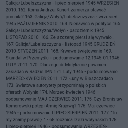
Galicja/Lubelszczyzna - lipiec-sierpień 1945
WRZESIEŃ
2010: 162.
Komu Andrzej Kunert zamierza stawiać
pomniki?
163.
Galicja/Wołyń/Lubelszczyzna - wrzesień
1945
PAŹDZIERNIK 2010: 164.
Nienawiść w polityce
165.
Galicja/Lubelszczyzna/Wołyń - październik 1945
LISTOPAD 2010: 166.
Ze szczerej piersi się wyrwało...
167.
Galicja/Lubelszczyzna - listopad 1945
GRUDZIEŃ
2010-STYCZEŃ 2011: 168.
Krwawe świętowanie
169.
Skandal w Przemyślu + podsumowanie 12.1945-01.1946
LUTY 2011: 170.
Dlaczego dr Motyka nie powinien
zasiadać w Radzie IPN
171.
Luty 1946 - podsumowanie
MARZEC-KWIECIEŃ 2011: 172.
Łuny w Bieszczadach
173.
Światowe autorytety przypominają o polskich
ofiarach Wołynia
174.
Marzec-kwiecień 1946 –
podsumowanie
MAJ-CZERWIEC 2011: 175.
Czy Bronisław
Komorowski potępi Armię Krajową?
176.
Maj-czerwiec
1946 - podsumowanie
LIPIEC-SIERPIEŃ 2011: 177.
"To
my znamy prawdę..." - 68 rocznica rzezi wołyńskich
178.
Lipiec-sierpień 1946 - podsumowanie
WRZESIEŃ-