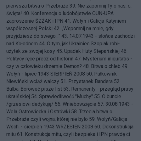
pierwsza bitwa o Przebraże
39.
Nie zapomnij Ty o nas, o,
święta!
40.
Konferencja o ludobójstwie OUN-UPA:
zaproszenie ŚZŻAK i IPN
41.
Wołyń i Galicja Katyniem
współczesnej Polski
42.
„Wspomnij na mnie, gdy
przyjdziesz do swego...”
43.
14.07.1943 - słońce zachodzi
nad Kołodnem
44.
O tym, jak Ukrainiec Szopiak robił
użytek ze swojej kosy
45.
Upadek Huty Stepańskiej
46.
Politycy ręce precz od historii!
47.
Mysterium iniquitatis -
czy w człowieku drzemie Demon?
48.
Bitwa o chleb
49.
Wołyń - lipiec 1943
SIERPIEŃ 2008 50.
Pułkownik
Niewiński wciąż walczy
51.
Przystanek Bandera
52.
Bulba-Boroweć pisze list
53.
Remanenty - przegląd prasy
ukraińskiej
54.
Sprawiedliwość "Muchy"
55.
O buncie
/grzesiowi dedykuję/
56.
Wniebowzięcie
57.
30.08.1943 -
Wola Ostrowiecka i Ostrówki
58.
Trzecia bitwa o
Przebraże czyli wojna, której nie było
59.
Wołyń/Galicja
Wsch. - sierpień 1943
WRZESIEŃ 2008 60.
Dekonstrukcja
mitu
61.
Konstrukcja mitu, czyli bezpieka i IPN prawdę ci