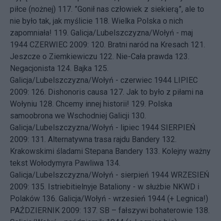
piłce (nożnej)
117.
”Gonił nas człowiek z siekierą”, ale to
nie było tak, jak myślicie
118.
Wielka Polska o nich
zapomniała!
119.
Galicja/Lubelszczyzna/Wołyń - maj
1944
CZERWIEC 2009: 120.
Bratni naród na Kresach
121.
Jeszcze o Ziemkiewiczu
122.
Nie-Cała prawda
123.
Negacjonista
124.
Bajka
125.
Galicja/Lubelszczyzna/Wołyń - czerwiec 1944
LIPIEC
2009: 126.
Dishonoris causa
127.
Jak to było z piłami na
Wołyniu
128.
Chcemy innej historii!
129.
Polska
samoobrona we Wschodniej Galicji
130.
Galicja/Lubelszczyzna/Wołyń - lipiec 1944
SIERPIEŃ
2009: 131.
Alternatywna trasa rajdu Bandery
132.
Krakowskimi śladami Stepana Bandery
133.
Kolejny ważny
tekst Wołodymyra Pawliwa
134.
Galicja/Lubelszczyzna/Wołyń - sierpień 1944
WRZESIEŃ
2009: 135.
Istriebitielnyje Bataliony - w służbie NKWD i
Polaków
136.
Galicja/Wołyń - wrzesień 1944 (+ Legnica!)
PAŹDZIERNIK 2009: 137.
SB – fałszywi bohaterowie
138.