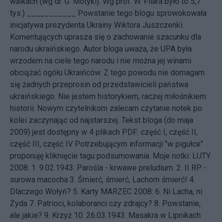
walkach (wg dr. G. Motyki). Wg prof. W. Filara było to 5,7
tys.) ___________ Powstanie tego blogu sprowokowała
inicjatywa
prezydenta Ukrainy Wiktora Juszczenki.
Komentujących uprasza się o zachowanie szacunku dla
narodu ukraińskiego. Autor bloga uważa, że UPA była
wrzodem na ciele tego narodu i nie można jej winami
obciążać ogółu Ukraińców. Z tego powodu nie domagam
się żadnych przeprosin od przedstawicieli państwa
ukraińskiego. Nie jestem historykiem, raczej miłośnikiem
historii. Nowym czytelnikom zalecam czytanie notek po
kolei zaczynając od najstarszej. Tekst bloga (do maja
2009) jest dostępny w 4 plikach PDF:
część I
,
część II
,
część III
,
część IV
Potrzebującym informacji "w pigułce"
proponuję kliknięcie tagu
podsumowania
. Moje notki: LUTY
2008: 1.
9.02.1943. Parośla - krwawe preludium.
2.
II RP -
surowa macocha
3.
Śmierć, śmierć, Lachom śmierć!
4.
Dlaczego Wołyń?
5.
Karty
MARZEC 2008: 6.
Ni Lacha, ni
Żyda
7.
Patrioci, kolaboranci czy zdrajcy?
8.
Powstanie,
ale jakie?
9.
Krzyż
10.
26.03.1943. Masakra w Lipnikach