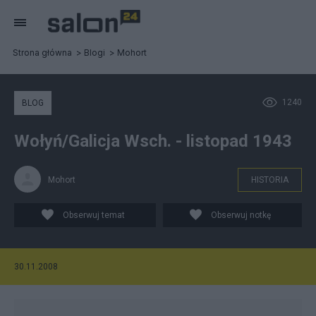
Strona główna
Blogi
Mohort
1240
BLOG
Wołyń/Galicja Wsch. - listopad 1943
Mohort
HISTORIA
Obserwuj temat
Obserwuj notkę
30.11.2008