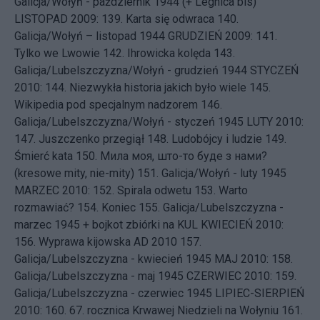
Galicja/Wołyń - październik 1944 (+ Legnica bis)
LISTOPAD 2009: 139.
Karta się odwraca
140.
Galicja/Wołyń – listopad 1944
GRUDZIEŃ 2009: 141.
Tylko we Lwowie
142.
Ihrowicka kolęda
143.
Galicja/Lubelszczyzna/Wołyń - grudzień 1944
STYCZEŃ
2010: 144.
Niezwykła historia jakich było wiele
145.
Wikipedia pod specjalnym nadzorem
146.
Galicja/Lubelszczyzna/Wołyń - styczeń 1945
LUTY 2010:
147.
Juszczenko przegiął
148.
Ludobójcy i ludzie
149.
Śmierć kata
150.
Мила моя, што-то буде з нами?
(kresowe mity, nie-mity)
151.
Galicja/Wołyń - luty 1945
MARZEC 2010: 152.
Spirala odwetu
153.
Warto
rozmawiać?
154.
Koniec
155.
Galicja/Lubelszczyzna -
marzec 1945 + bojkot zbiórki na KUL
KWIECIEŃ 2010:
156.
Wyprawa kijowska AD 2010
157.
Galicja/Lubelszczyzna - kwiecień 1945
MAJ 2010: 158.
Galicja/Lubelszczyzna - maj 1945
CZERWIEC 2010: 159.
Galicja/Lubelszczyzna - czerwiec 1945
LIPIEC-SIERPIEŃ
2010: 160.
67. rocznica Krwawej Niedzieli na Wołyniu
161.