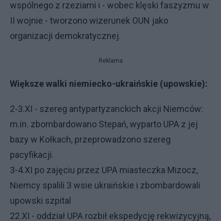
wspólnego z rzeziami i - wobec klęski faszyzmu w
II wojnie - tworzono wizerunek OUN jako
organizacji demokratycznej.
Reklama
Większe walki niemiecko-ukraińskie (upowskie):
2-3.XI - szereg antypartyzanckich akcji Niemców:
m.in. zbombardowano Stepań, wyparto UPA z jej
bazy w Kołkach, przeprowadzono szereg
pacyfikacji.
3-4.XI po zajęciu przez UPA miasteczka Mizocz,
Niemcy spalili 3 wsie ukraińskie i zbombardowali
upowski szpital
22.XI - oddział UPA rozbił ekspedycję rekwizycyjną,