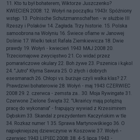
11.
Kto tu był bohaterem, Wiktorze Juszczenko?
KWIECIEŃ 2008: 12.
Wołyń na początku 1943r. Spóźniony
wstęp.
13.
Polnische Schutzmannschaften - w służbie III
Rzeszy i Polaków
14.
Zagłada. Trzy historie.
15.
Polska
samoobrona na Wołyniu
16.
Świece ofiarne w Janowej
Dolinie
17.
Wielki tekst Rafała Ziemkiewicza
18.
Dwie
prawdy
19.
Wołyń - kwiecień 1943
MAJ 2008 20.
Trzeciomajowe zwycięstwo
21.
Co widać przez
pomarańczowe okulary
22.
Boh żywe
23.
Pszenica i kąkol
24.
"Jutro" Kłyma Sawura
25.
O złych i dobrych
esesmanach
26.
Chłopi vs. burżuje czyli walka klas?
27.
Prawdziwi bohaterowie
28.
Wołyń - maj 1943
CZERWIEC
2008 29.
2. czerwca - zemsta za...
30.
Moja Rywingate
31.
Czerwone Zielone Święta
32.
"Ukraińcy mają potężną
pracę do wykonania" - frapujący wywiad z Krzesimirem
Dębskim
33.
Skandal z prezydentem Kaczyńskim w tle
34.
Rozkaz numer 1
35.
Sprawa Martynowśkiego
36.
O
najpiękniejszej dziewczynie w Koszowie
37.
Wołyń -
czerwiec 1943
LIPIEC 2008: 38.
4-5 lipca 1943 -