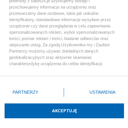
podmioty z salon24.pl uzyskujemy dostęp i
przechowujemy informacje na urządzeniu oraz
Kultura
przetwarzamy dane osobowe, takie jak unikalne
identyfikatory, standardowe informacje wysyłane przez
Rocznica Poznańskiego Czerwca 1956. Nowa
urządzenie czy dane przeglądania w celu zapewniania
inicjatywa prezydenta Nawrockiego
spersonalizowanych reklam, wybór spersonalizowanych
treści, pomiar reklam i treści, badanie odbiorców oraz
ulepszanie usług. Za zgodą Użytkownika my i Zaufani
Redakcja
Partnerzy możemy używać dokładnych danych
geolokalizacyjnych oraz aktywnie skanować
charakterystykę urządzenia do celów identyfikacji.
Ponieważ cenimy Twoją prywatność, prosimy o zgodę na
korzystanie z tych technologii poprzez kliknięcie
Komentarze
„Akceptuję”. Zgoda jest dobrowolna i zawsze możesz ją
zmienić/wycofać klikając przycisk ustawień prywatności
PARTNERZY
USTAWIENIA
POKAŻ KOMENTARZE
znajdujący się w lewym dolnym rogu strony
. Niektóre
rodzaje przetwarzania danych nie wymagają zgody
użytkownika, ale masz prawo sprzeciwić się takiemu
Inne tematy w dziale
Kultura
AKCEPTUJĘ
przetwarzaniu. Preferencje będą miały zastosowania tylko
na tej witrynie.