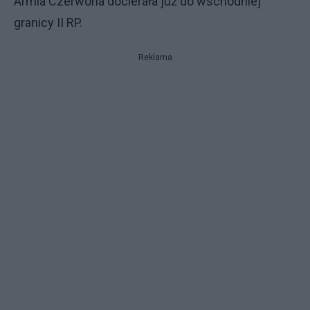
Armia Czerwona docierała już do wschodniej
granicy II RP.
Reklama