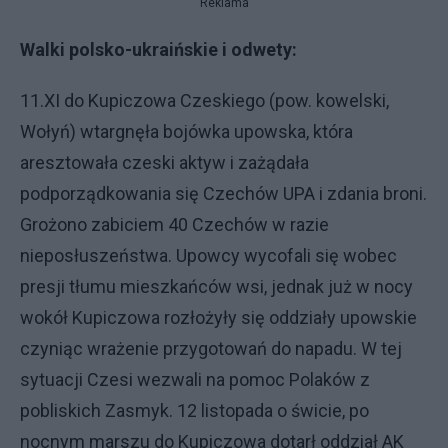
Reklama
Walki polsko-ukraińskie i odwety:
11.XI do Kupiczowa Czeskiego (pow. kowelski,
Wołyń) wtargnęła bojówka upowska, która
aresztowała czeski aktyw i zażądała
podporządkowania się Czechów UPA i zdania broni.
Grożono zabiciem 40 Czechów w razie
nieposłuszeństwa. Upowcy wycofali się wobec
presji tłumu mieszkańców wsi, jednak już w nocy
wokół Kupiczowa rozłożyły się oddziały upowskie
czyniąc wrażenie przygotowań do napadu. W tej
sytuacji Czesi wezwali na pomoc Polaków z
pobliskich Zasmyk. 12 listopada o świcie, po
nocnym marszu do Kupiczowa dotarł oddział AK