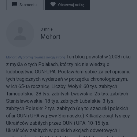
Skomentuj
Obserwuj notkę
O mnie
Mohort
Ten blog powstał w 2008 roku
Mohort
Wypromuj również swoją stronę
z myślą o tych Polakach, którzy nic nie wiedzą o
ludobójstwie OUN-UPA. Postawiłem sobie za cel opisanie
tych tragicznych wydarzeń w porządku chronologicznym,
w ich 65-tą rocznicę. Liczby: Wołyń: 60 tys. zabitych
Tarnopolskie: 28 tys. zabitych Lwowskie: 25 tys. zabitych
Stanisławowskie: 18 tys. zabitych Lubelskie: 3 tys.
zabitych Polesie: ? tys. zabitych (są to szacunki polskich
ofiar OUN i UPA wg Ewy Siemaszko) Kilkadziesiąt tysięcy
Ukraińców zabitych przez OUN i UPA. 10-15 tys.
Ukraińców zabitych w polskich akcjach odwetowych i