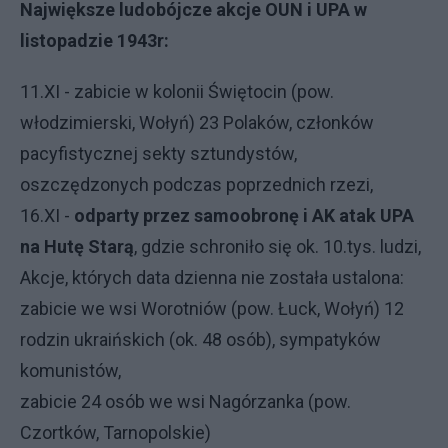
Największe ludobójcze akcje OUN i UPA w
listopadzie 1943r:
11.XI - zabicie w kolonii Świętocin (pow.
włodzimierski, Wołyń) 23 Polaków, członków
pacyfistycznej sekty sztundystów,
oszczędzonych podczas poprzednich rzezi,
16.XI -
odparty przez samoobronę i AK atak UPA
na Hutę Starą
, gdzie schroniło się ok. 10.tys. ludzi,
Akcje, których data dzienna nie została ustalona:
zabicie we wsi Worotniów (pow. Łuck, Wołyń) 12
rodzin ukraińskich (ok. 48 osób), sympatyków
komunistów,
zabicie 24 osób we wsi Nagórzanka (pow.
Czortków, Tarnopolskie)