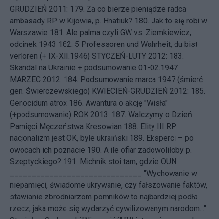
GRUDZIEŃ 2011: 179.
Za co bierze pieniądze radca
ambasady RP w Kijowie, p. Hnatiuk?
180.
Jak to się robi w
Warszawie
181.
Ale palma czyli GW vs. Ziemkiewicz,
odcinek 1943
182.
5 Professoren und Wahrheit, du bist
verloren (+ IX-XII.1946)
STYCZEŃ-LUTY 2012: 183.
Skandal na Ukrainie + podsumowanie 01-02.1947
MARZEC 2012: 184.
Podsumowanie marca 1947 (śmierć
gen. Świerczewskiego)
KWIECIEŃ-GRUDZIEŃ 2012: 185.
Genocidum atrox
186.
Awantura o akcję "Wisła"
(+podsumowanie)
ROK 2013: 187.
Walczymy o Dzień
Pamięci Męczeństwa Kresowian
188.
Elity III RP:
nacjonalizm jest OK, byle ukraiński
189.
Eksperci – po
owocach ich poznacie
190.
A ile ofiar zadowoliłoby p.
Szeptyckiego?
191.
Michnik stoi tam, gdzie OUN
______________________________ "Wychowanie w
niepamięci, świadome ukrywanie, czy fałszowanie faktów,
stawianie zbrodniarzom pomników to najbardziej podła
rzecz, jaka może się wydarzyć cywilizowanym narodom..."