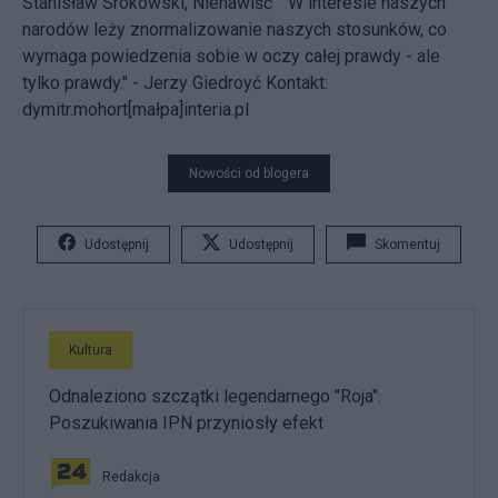
Stanisław Srokowski,"Nienawiść" "W interesie naszych
narodów leży znormalizowanie naszych stosunków, co
wymaga powiedzenia sobie w oczy całej prawdy - ale
tylko prawdy." - Jerzy Giedroyć
Kontakt:
dymitr.mohort[małpa]interia.pl
Nowości od blogera
Udostępnij
Udostępnij
Skomentuj
Kultura
Odnaleziono szczątki legendarnego "Roja".
Poszukiwania IPN przyniosły efekt
Redakcja