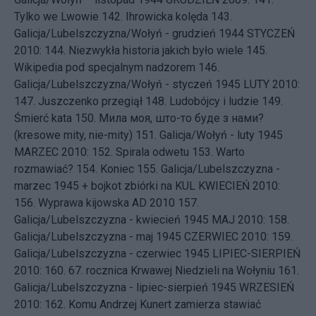
Tylko we Lwowie
142.
Ihrowicka kolęda
143.
Galicja/Lubelszczyzna/Wołyń - grudzień 1944
STYCZEŃ
2010: 144.
Niezwykła historia jakich było wiele
145.
Wikipedia pod specjalnym nadzorem
146.
Galicja/Lubelszczyzna/Wołyń - styczeń 1945
LUTY 2010:
147.
Juszczenko przegiął
148.
Ludobójcy i ludzie
149.
Śmierć kata
150.
Мила моя, што-то буде з нами?
(kresowe mity, nie-mity)
151.
Galicja/Wołyń - luty 1945
MARZEC 2010: 152.
Spirala odwetu
153.
Warto
rozmawiać?
154.
Koniec
155.
Galicja/Lubelszczyzna -
marzec 1945 + bojkot zbiórki na KUL
KWIECIEŃ 2010:
156.
Wyprawa kijowska AD 2010
157.
Galicja/Lubelszczyzna - kwiecień 1945
MAJ 2010: 158.
Galicja/Lubelszczyzna - maj 1945
CZERWIEC 2010: 159.
Galicja/Lubelszczyzna - czerwiec 1945
LIPIEC-SIERPIEŃ
2010: 160.
67. rocznica Krwawej Niedzieli na Wołyniu
161.
Galicja/Lubelszczyzna - lipiec-sierpień 1945
WRZESIEŃ
2010: 162.
Komu Andrzej Kunert zamierza stawiać