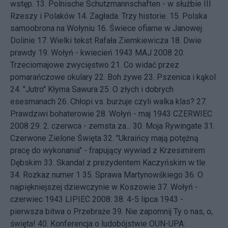
wstęp.
13.
Polnische Schutzmannschaften - w służbie III
Rzeszy i Polaków
14.
Zagłada. Trzy historie.
15.
Polska
samoobrona na Wołyniu
16.
Świece ofiarne w Janowej
Dolinie
17.
Wielki tekst Rafała Ziemkiewicza
18.
Dwie
prawdy
19.
Wołyń - kwiecień 1943
MAJ 2008 20.
Trzeciomajowe zwycięstwo
21.
Co widać przez
pomarańczowe okulary
22.
Boh żywe
23.
Pszenica i kąkol
24.
"Jutro" Kłyma Sawura
25.
O złych i dobrych
esesmanach
26.
Chłopi vs. burżuje czyli walka klas?
27.
Prawdziwi bohaterowie
28.
Wołyń - maj 1943
CZERWIEC
2008 29.
2. czerwca - zemsta za...
30.
Moja Rywingate
31.
Czerwone Zielone Święta
32.
"Ukraińcy mają potężną
pracę do wykonania" - frapujący wywiad z Krzesimirem
Dębskim
33.
Skandal z prezydentem Kaczyńskim w tle
34.
Rozkaz numer 1
35.
Sprawa Martynowśkiego
36.
O
najpiękniejszej dziewczynie w Koszowie
37.
Wołyń -
czerwiec 1943
LIPIEC 2008: 38.
4-5 lipca 1943 -
pierwsza bitwa o Przebraże
39.
Nie zapomnij Ty o nas, o,
święta!
40.
Konferencja o ludobójstwie OUN-UPA: