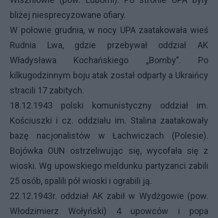
bliżej niesprecyzowane ofiary.
W połowie grudnia, w nocy
UPA
zaatakowała wieś
Rudnia Lwa, gdzie przebywał oddział AK
Władysława Kochańskiego „Bomby”. Po
kilkugodzinnym boju atak został odparty a Ukraińcy
stracili 17 zabitych.
18.12.1943 polski komunistyczny oddział im.
Kościuszki i cz. oddziału im. Stalina zaatakowały
bazę nacjonalistów w Łachwiczach (Polesie).
Bojówka
OUN
ostrzeliwując się, wycofała się z
wioski. Wg upowskiego meldunku partyzanci zabili
25 osób, spalili pół wioski i ograbili ją.
22.12.1943r. oddział AK zabił w Wydżgowie (pow.
Włodzimierz Wołyński) 4 upowców i popa