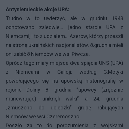
Antyniemieckie akcje UPA:
Trudno w to uwierzyć, ale w grudniu 1943
odnotowano zaledwie… jedno starcie
UPA
z
Niemcami, i to z udziałem… Azerów, którzy przeszli
na stronę ukraińskich nacjonalistów. 8.grudnia mieli
oni zabić 8 Niemców we wsi Piwcze.
Oprócz tego miały miejsce dwa spięcia
UNS
(
UPA
)
z Niemcami w Galicji: według G.Motyki
powołującego się na upowską historiografię w
rejonie Doliny 8. grudnia ”upowcy (zręcznie
manewrując) uniknęli walki” a 24. grudnia
„zmuszono do ucieczki” grupę rabujących
Niemców we wsi Czeremoszno.
Doszło za to do porozumienia z wojskami