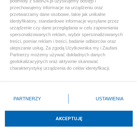
podmioty z salon24.pl uzyskujemy dostęp i
lat
przechowujemy informacje na urządzeniu oraz
przetwarzamy dane osobowe, takie jak unikalne
Redakcja
15
identyfikatory, standardowe informacje wysyłane przez
urządzenie czy dane przeglądania w celu zapewniania
Ta piosenka była legendarna. Nie żyje głos przeboju
spersonalizowanych reklam, wybór spersonalizowanych
"Y.M.C.A."
treści, pomiar reklam i treści, badanie odbiorców oraz
ulepszanie usług. Za zgodą Użytkownika my i Zaufani
Redakcja
11
Partnerzy możemy używać dokładnych danych
geolokalizacyjnych oraz aktywnie skanować
charakterystykę urządzenia do celów identyfikacji.
Tematy Mohort
Ponieważ cenimy Twoją prywatność, prosimy o zgodę na
korzystanie z tych technologii poprzez kliknięcie
HISTORIA
„Akceptuję”. Zgoda jest dobrowolna i zawsze możesz ją
zmienić/wycofać klikając przycisk ustawień prywatności
PARTNERZY
USTAWIENIA
znajdujący się w lewym dolnym rogu strony
. Niektóre
Piszą na ten temat
rodzaje przetwarzania danych nie wymagają zgody
użytkownika, ale masz prawo sprzeciwić się takiemu
AKCEPTUJĘ
Rafał Woś
przetwarzaniu. Preferencje będą miały zastosowania tylko
na tej witrynie.