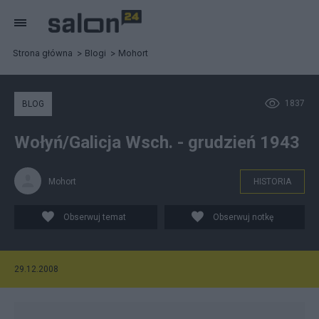
Strona główna
Blogi
Mohort
1837
BLOG
Wołyń/Galicja Wsch. - grudzień 1943
Mohort
HISTORIA
Obserwuj temat
Obserwuj notkę
29.12.2008