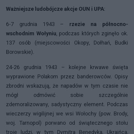
Ważniejsze ludobójcze akcje
OUN
i UPA
:
6-7 grudnia 1943 –
rzezie na północno-
wschodnim Wołyniu
, podczas których zginęło ok.
137 osób (miejscowości Okopy, Dołhań, Budki
Borowskie).
24-26 grudnia 1943 – kolejne krwawe święta
wyprawione Polakom przez banderowców. Opisy
zbrodni wskazują, że napadów w tym czasie nie
mógł odmówić sobie szczególnie
zdemoralizowany, sadystyczny element. Podczas
wieczerzy wigilijnej we wsi Wołochy (pow. Brody,
woj. Tarnopol) porwano od świątecznego stołu
troje ludzi, w tym Dymitra Benedyka, Ukraińca,