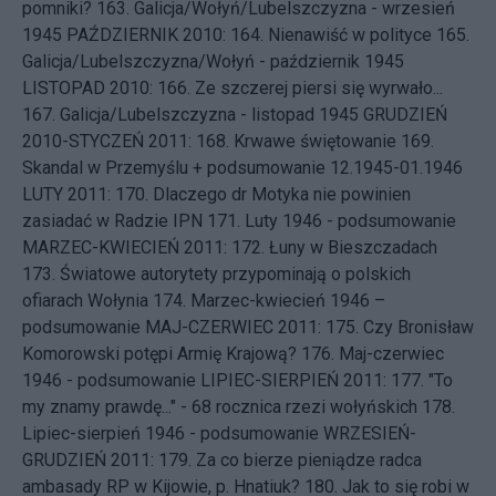
pomniki?
163.
Galicja/Wołyń/Lubelszczyzna - wrzesień
1945
PAŹDZIERNIK 2010: 164.
Nienawiść w polityce
165.
Galicja/Lubelszczyzna/Wołyń - październik 1945
LISTOPAD 2010: 166.
Ze szczerej piersi się wyrwało...
167.
Galicja/Lubelszczyzna - listopad 1945
GRUDZIEŃ
2010-STYCZEŃ 2011: 168.
Krwawe świętowanie
169.
Skandal w Przemyślu + podsumowanie 12.1945-01.1946
LUTY 2011: 170.
Dlaczego dr Motyka nie powinien
zasiadać w Radzie IPN
171.
Luty 1946 - podsumowanie
MARZEC-KWIECIEŃ 2011: 172.
Łuny w Bieszczadach
173.
Światowe autorytety przypominają o polskich
ofiarach Wołynia
174.
Marzec-kwiecień 1946 –
podsumowanie
MAJ-CZERWIEC 2011: 175.
Czy Bronisław
Komorowski potępi Armię Krajową?
176.
Maj-czerwiec
1946 - podsumowanie
LIPIEC-SIERPIEŃ 2011: 177.
"To
my znamy prawdę..." - 68 rocznica rzezi wołyńskich
178.
Lipiec-sierpień 1946 - podsumowanie
WRZESIEŃ-
GRUDZIEŃ 2011: 179.
Za co bierze pieniądze radca
ambasady RP w Kijowie, p. Hnatiuk?
180.
Jak to się robi w