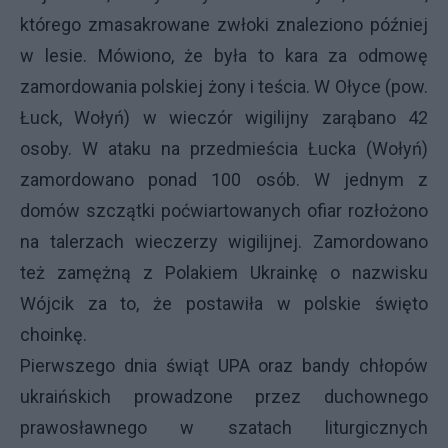
którego zmasakrowane zwłoki znaleziono później
w lesie. Mówiono, że była to kara za odmowę
zamordowania polskiej żony i teścia. W Ołyce (pow.
Łuck, Wołyń) w wieczór wigilijny zarąbano 42
osoby. W ataku na przedmieścia Łucka (Wołyń)
zamordowano ponad 100 osób. W jednym z
domów szczątki poćwiartowanych ofiar rozłożono
na talerzach wieczerzy wigilijnej. Zamordowano
też zamężną z Polakiem Ukrainkę o nazwisku
Wójcik za to, że postawiła w polskie święto
choinkę.
Pierwszego dnia świąt
UPA
oraz bandy chłopów
ukraińskich prowadzone przez duchownego
prawosławnego w szatach liturgicznych