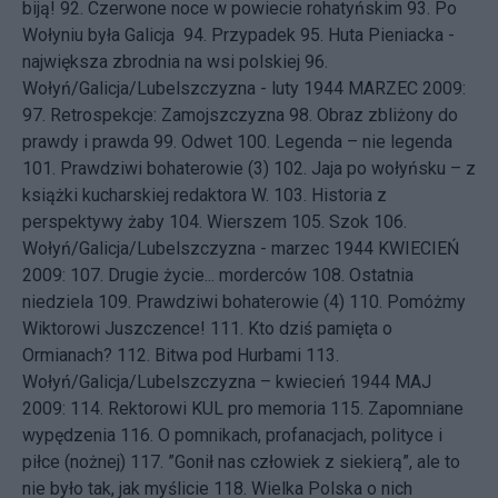
biją!
92.
Czerwone noce w powiecie rohatyńskim
93.
Po
Wołyniu była Galicja
94.
Przypadek
95.
Huta Pieniacka -
największa zbrodnia na wsi polskiej
96.
Wołyń/Galicja/Lubelszczyzna - luty 1944
MARZEC 2009:
97.
Retrospekcje: Zamojszczyzna
98.
Obraz zbliżony do
prawdy i prawda
99.
Odwet
100.
Legenda – nie legenda
101.
Prawdziwi bohaterowie (3)
102.
Jaja po wołyńsku – z
książki kucharskiej redaktora W.
103.
Historia z
perspektywy żaby
104.
Wierszem
105.
Szok
106.
Wołyń/Galicja/Lubelszczyzna - marzec 1944
KWIECIEŃ
2009: 107.
Drugie życie... morderców
108.
Ostatnia
niedziela
109.
Prawdziwi bohaterowie (4)
110.
Pomóżmy
Wiktorowi Juszczence!
111.
Kto dziś pamięta o
Ormianach?
112.
Bitwa pod Hurbami
113.
Wołyń/Galicja/Lubelszczyzna – kwiecień 1944
MAJ
2009: 114.
Rektorowi KUL pro memoria
115.
Zapomniane
wypędzenia
116.
O pomnikach, profanacjach, polityce i
piłce (nożnej)
117.
”Gonił nas człowiek z siekierą”, ale to
nie było tak, jak myślicie
118.
Wielka Polska o nich