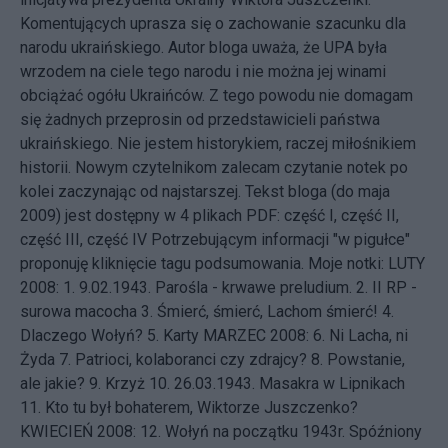
Komentujących uprasza się o zachowanie szacunku dla
narodu ukraińskiego. Autor bloga uważa, że UPA była
wrzodem na ciele tego narodu i nie można jej winami
obciążać ogółu Ukraińców. Z tego powodu nie domagam
się żadnych przeprosin od przedstawicieli państwa
ukraińskiego. Nie jestem historykiem, raczej miłośnikiem
historii. Nowym czytelnikom zalecam czytanie notek po
kolei zaczynając od najstarszej. Tekst bloga (do maja
2009) jest dostępny w 4 plikach PDF:
część I
,
część II
,
część III
,
część IV
Potrzebującym informacji "w pigułce"
proponuję kliknięcie tagu
podsumowania
. Moje notki: LUTY
2008: 1.
9.02.1943. Parośla - krwawe preludium.
2.
II RP -
surowa macocha
3.
Śmierć, śmierć, Lachom śmierć!
4.
Dlaczego Wołyń?
5.
Karty
MARZEC 2008: 6.
Ni Lacha, ni
Żyda
7.
Patrioci, kolaboranci czy zdrajcy?
8.
Powstanie,
ale jakie?
9.
Krzyż
10.
26.03.1943. Masakra w Lipnikach
11.
Kto tu był bohaterem, Wiktorze Juszczenko?
KWIECIEŃ 2008: 12.
Wołyń na początku 1943r. Spóźniony