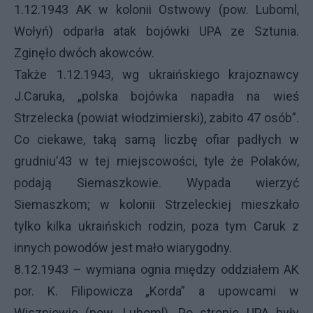
1.12.1943 AK w kolonii Ostwowy (pow. Luboml,
Wołyń) odparła atak bojówki
UPA
ze Sztunia.
Zginęło dwóch akowców.
Także 1.12.1943, wg ukraińskiego krajoznawcy
J.Caruka, „polska bojówka napadła na wieś
Strzelecka (powiat włodzimierski), zabito 47 osób”.
Co ciekawe, taką samą liczbę ofiar padłych w
grudniu’43 w tej miejscowości, tyle że Polaków,
podają Siemaszkowie. Wypada wierzyć
Siemaszkom; w kolonii Strzeleckiej mieszkało
tylko kilka ukraińskich rodzin, poza tym Caruk z
innych powodów jest mało wiarygodny.
8.12.1943 – wymiana ognia między oddziałem AK
por. K. Filipowicza „Korda” a upowcami w
Wiszniowie (pow. Luboml). Po stronie
UPA
były