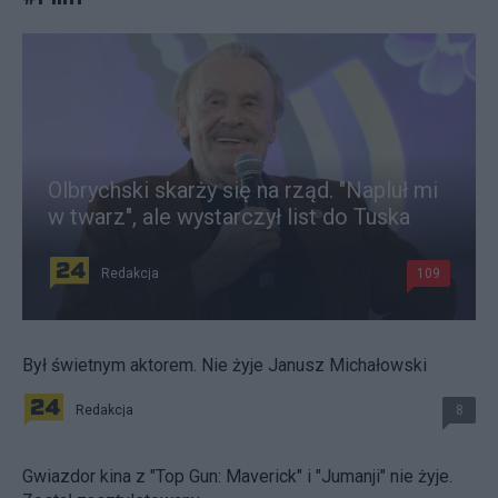
Olbrychski skarży się na rząd. "Napluł mi
w twarz", ale wystarczył list do Tuska
Redakcja
109
Był świetnym aktorem. Nie żyje Janusz Michałowski
Redakcja
8
Gwiazdor kina z "Top Gun: Maverick" i "Jumanji" nie żyje.