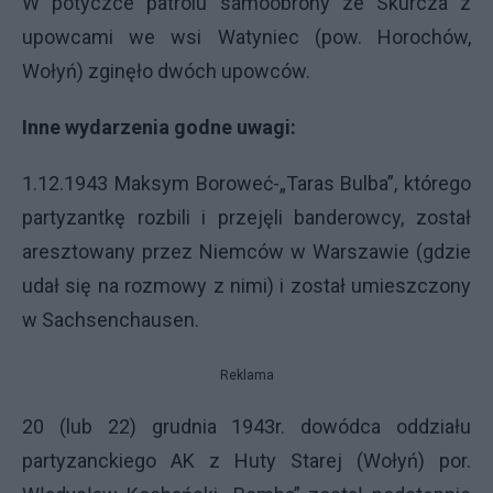
W potyczce patrolu samoobrony ze Skurcza z
upowcami we wsi Watyniec (pow. Horochów,
Wołyń) zginęło dwóch upowców.
Inne wydarzenia godne uwagi:
1.12.1943 Maksym Boroweć-„Taras Bulba”, którego
partyzantkę rozbili i przejęli banderowcy, został
aresztowany przez Niemców w Warszawie (gdzie
udał się na rozmowy z nimi) i został umieszczony
w Sachsenchausen.
Reklama
20 (lub 22) grudnia 1943r. dowódca oddziału
partyzanckiego AK z Huty Starej (Wołyń) por.