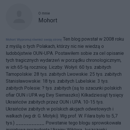
O mnie
Mohort
Ten blog powstał w 2008 roku
Mohort
Wypromuj również swoją stronę
z myślą o tych Polakach, którzy nic nie wiedzą o
ludobójstwie OUN-UPA. Postawiłem sobie za cel opisanie
tych tragicznych wydarzeń w porządku chronologicznym,
w ich 65-tą rocznicę. Liczby: Wołyń: 60 tys. zabitych
Tarnopolskie: 28 tys. zabitych Lwowskie: 25 tys. zabitych
Stanisławowskie: 18 tys. zabitych Lubelskie: 3 tys.
zabitych Polesie: ? tys. zabitych (są to szacunki polskich
ofiar OUN i UPA wg Ewy Siemaszko) Kilkadziesiąt tysięcy
Ukraińców zabitych przez OUN i UPA. 10-15 tys.
Ukraińców zabitych w polskich akcjach odwetowych i
walkach (wg dr. G. Motyki). Wg prof. W. Filara było to 5,7
tys.) ___________ Powstanie tego blogu sprowokowała
inicjatywa
prezydenta Ukrainy Wiktora Juszczenki.