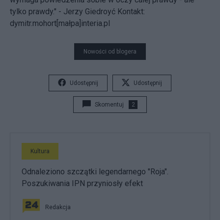
tylko prawdy." - Jerzy Giedroyć
Kontakt:
dymitr.mohort[małpa]interia.pl
Nowości od blogera
Udostępnij
Udostępnij
Skomentuj
2
Kultura
Odnaleziono szczątki legendarnego "Roja".
Poszukiwania IPN przyniosły efekt
Redakcja