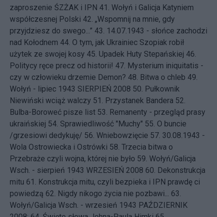
zaproszenie ŚZŻAK i IPN
41.
Wołyń i Galicja Katyniem
współczesnej Polski
42.
„Wspomnij na mnie, gdy
przyjdziesz do swego...”
43.
14.07.1943 - słońce zachodzi
nad Kołodnem
44.
O tym, jak Ukrainiec Szopiak robił
użytek ze swojej kosy
45.
Upadek Huty Stepańskiej
46.
Politycy ręce precz od historii!
47.
Mysterium iniquitatis -
czy w człowieku drzemie Demon?
48.
Bitwa o chleb
49.
Wołyń - lipiec 1943
SIERPIEŃ 2008 50.
Pułkownik
Niewiński wciąż walczy
51.
Przystanek Bandera
52.
Bulba-Boroweć pisze list
53.
Remanenty - przegląd prasy
ukraińskiej
54.
Sprawiedliwość "Muchy"
55.
O buncie
/grzesiowi dedykuję/
56.
Wniebowzięcie
57.
30.08.1943 -
Wola Ostrowiecka i Ostrówki
58.
Trzecia bitwa o
Przebraże czyli wojna, której nie było
59.
Wołyń/Galicja
Wsch. - sierpień 1943
WRZESIEŃ 2008 60.
Dekonstrukcja
mitu
61.
Konstrukcja mitu, czyli bezpieka i IPN prawdę ci
powiedzą
62.
Nigdy nikogo życia nie pozbawi...
63.
Wołyń/Galicja Wsch. - wrzesień 1943
PAŹDZIERNIK
2008: 64.
Święte słowa Johna-Paula Himki
65.