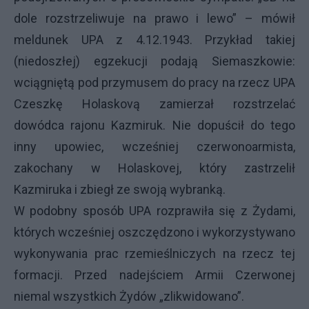
dole rozstrzeliwuje na prawo i lewo” – mówił
meldunek
UPA
z 4.12.1943. Przykład takiej
(niedoszłej) egzekucji podają Siemaszkowie:
wciągniętą pod przymusem do pracy na rzecz
UPA
Czeszkę Holaskovą zamierzał rozstrzelać
dowódca rajonu Kazmiruk. Nie dopuścił do tego
inny upowiec, wcześniej czerwonoarmista,
zakochany w Holaskovej, który zastrzelił
Kazmiruka i zbiegł ze swoją wybranką.
W podobny sposób
UPA
rozprawiła się z Żydami,
których wcześniej oszczędzono i wykorzystywano
wykonywania prac rzemieślniczych na rzecz tej
formacji. Przed nadejściem Armii Czerwonej
niemal wszystkich Żydów „zlikwidowano”.