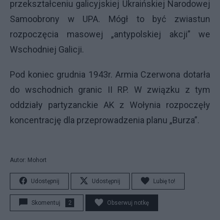
przekształceniu galicyjskiej Ukraińskiej Narodowej
Samoobrony w
UPA
. Mógł to być zwiastun
rozpoczęcia masowej „antypolskiej akcji” we
Wschodniej Galicji.
Pod koniec grudnia 1943r. Armia Czerwona dotarła
do wschodnich granic II RP. W związku z tym
oddziały partyzanckie AK z Wołynia rozpoczęły
koncentrację dla przeprowadzenia planu „Burza”.
Autor: Mohort
Udostępnij
Udostępnij
Lubię to!
Skomentuj
2
Obserwuj notkę