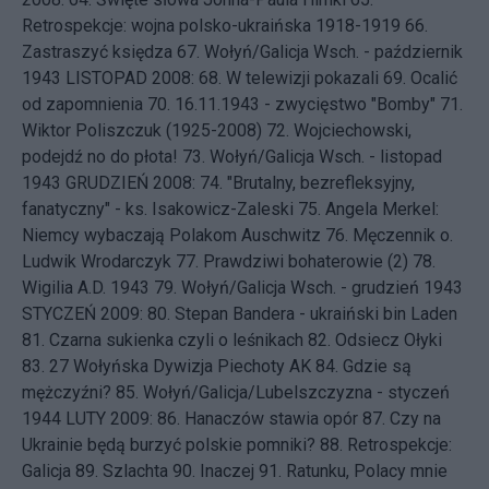
Retrospekcje: wojna polsko-ukraińska 1918-1919
66.
Zastraszyć księdza
67.
Wołyń/Galicja Wsch. - październik
1943
LISTOPAD 2008: 68.
W telewizji pokazali
69.
Ocalić
od zapomnienia
70.
16.11.1943 - zwycięstwo "Bomby"
71.
Wiktor Poliszczuk (1925-2008)
72.
Wojciechowski,
podejdź no do płota!
73.
Wołyń/Galicja Wsch. - listopad
1943
GRUDZIEŃ 2008: 74.
"Brutalny, bezrefleksyjny,
fanatyczny" - ks. Isakowicz-Zaleski
75.
Angela Merkel:
Niemcy wybaczają Polakom Auschwitz
76.
Męczennik o.
Ludwik Wrodarczyk
77.
Prawdziwi bohaterowie (2)
78.
Wigilia A.D. 1943
79.
Wołyń/Galicja Wsch. - grudzień 1943
STYCZEŃ 2009: 80.
Stepan Bandera - ukraiński bin Laden
81.
Czarna sukienka czyli o leśnikach
82.
Odsiecz Ołyki
83.
27 Wołyńska Dywizja Piechoty AK
84.
Gdzie są
mężczyźni?
85.
Wołyń/Galicja/Lubelszczyzna - styczeń
1944
LUTY 2009: 86.
Hanaczów stawia opór
87.
Czy na
Ukrainie będą burzyć polskie pomniki?
88.
Retrospekcje:
Galicja
89.
Szlachta
90.
Inaczej
91.
Ratunku, Polacy mnie