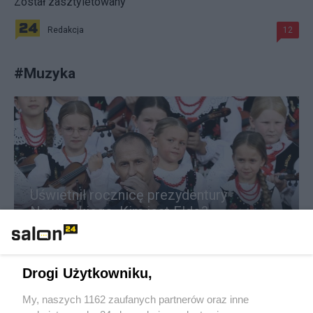
Został zasztyletowany
Redakcja
12
#
Muzyka
Uświetnił rocznicę prezydentury
Nawrockiego. Kim jest Eldo?
Redakcja
82
Drogi Użytkowniku,
My, naszych 1162 zaufanych partnerów oraz inne
Nie żyje Bonnie Tyler. Legendarna gwiazda rocka miała 75