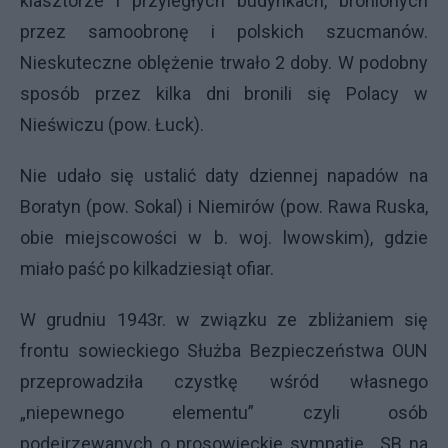
klasztorze i przyległych budynkach, bronionych
przez samoobronę i polskich szucmanów.
Nieskuteczne oblężenie trwało 2 doby. W podobny
sposób przez kilka dni bronili się Polacy w
Nieświczu (pow. Łuck).
Nie udało się ustalić daty dziennej napadów na
Boratyn (pow. Sokal) i Niemirów (pow. Rawa Ruska,
obie miejscowości w b. woj. lwowskim), gdzie
miało paść po kilkadziesiąt ofiar.
W grudniu 1943r. w związku ze zbliżaniem się
frontu sowieckiego Służba Bezpieczeństwa
OUN
przeprowadziła czystkę wśród własnego
„niepewnego elementu” czyli osób
podejrzewanych o prosowieckie sympatie. „SB na