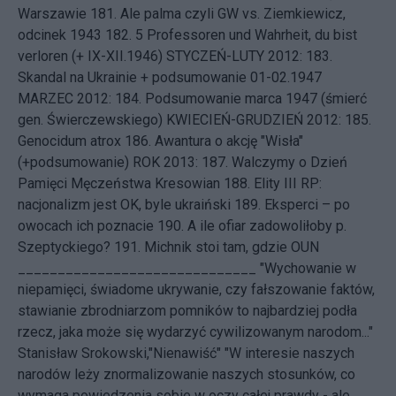
Warszawie
181.
Ale palma czyli GW vs. Ziemkiewicz,
odcinek 1943
182.
5 Professoren und Wahrheit, du bist
verloren (+ IX-XII.1946)
STYCZEŃ-LUTY 2012: 183.
Skandal na Ukrainie + podsumowanie 01-02.1947
MARZEC 2012: 184.
Podsumowanie marca 1947 (śmierć
gen. Świerczewskiego)
KWIECIEŃ-GRUDZIEŃ 2012: 185.
Genocidum atrox
186.
Awantura o akcję "Wisła"
(+podsumowanie)
ROK 2013: 187.
Walczymy o Dzień
Pamięci Męczeństwa Kresowian
188.
Elity III RP:
nacjonalizm jest OK, byle ukraiński
189.
Eksperci – po
owocach ich poznacie
190.
A ile ofiar zadowoliłoby p.
Szeptyckiego?
191.
Michnik stoi tam, gdzie OUN
______________________________ "Wychowanie w
niepamięci, świadome ukrywanie, czy fałszowanie faktów,
stawianie zbrodniarzom pomników to najbardziej podła
rzecz, jaka może się wydarzyć cywilizowanym narodom..."
Stanisław Srokowski,"Nienawiść" "W interesie naszych
narodów leży znormalizowanie naszych stosunków, co
wymaga powiedzenia sobie w oczy całej prawdy - ale