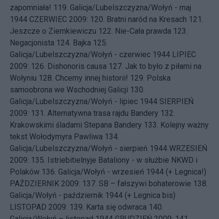
zapomniała!
119.
Galicja/Lubelszczyzna/Wołyń - maj
1944
CZERWIEC 2009: 120.
Bratni naród na Kresach
121.
Jeszcze o Ziemkiewiczu
122.
Nie-Cała prawda
123.
Negacjonista
124.
Bajka
125.
Galicja/Lubelszczyzna/Wołyń - czerwiec 1944
LIPIEC
2009: 126.
Dishonoris causa
127.
Jak to było z piłami na
Wołyniu
128.
Chcemy innej historii!
129.
Polska
samoobrona we Wschodniej Galicji
130.
Galicja/Lubelszczyzna/Wołyń - lipiec 1944
SIERPIEŃ
2009: 131.
Alternatywna trasa rajdu Bandery
132.
Krakowskimi śladami Stepana Bandery
133.
Kolejny ważny
tekst Wołodymyra Pawliwa
134.
Galicja/Lubelszczyzna/Wołyń - sierpień 1944
WRZESIEŃ
2009: 135.
Istriebitielnyje Bataliony - w służbie NKWD i
Polaków
136.
Galicja/Wołyń - wrzesień 1944 (+ Legnica!)
PAŹDZIERNIK 2009: 137.
SB – fałszywi bohaterowie
138.
Galicja/Wołyń - październik 1944 (+ Legnica bis)
LISTOPAD 2009: 139.
Karta się odwraca
140.
Galicja/Wołyń – listopad 1944
GRUDZIEŃ 2009: 141.