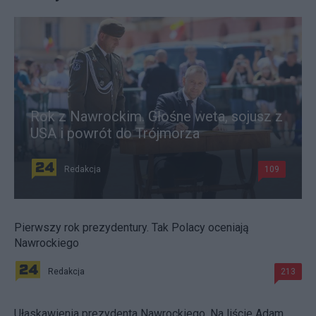
Rok z Nawrockim. Głośne weta, sojusz z
USA i powrót do Trójmorza
Redakcja
109
Pierwszy rok prezydentury. Tak Polacy oceniają
Nawrockiego
Redakcja
213
Ułaskawienia prezydenta Nawrockiego. Na liście Adam