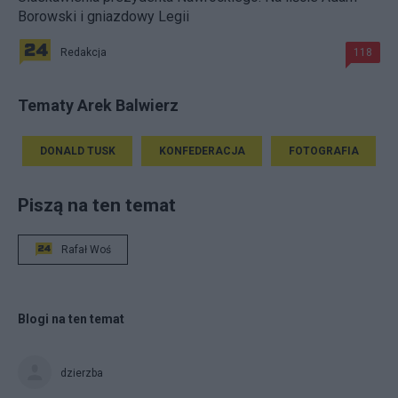
Borowski i gniazdowy Legii
Redakcja
118
Tematy Arek Balwierz
DONALD TUSK
KONFEDERACJA
FOTOGRAFIA
Piszą na ten temat
Rafał Woś
Blogi na ten temat
dzierzba