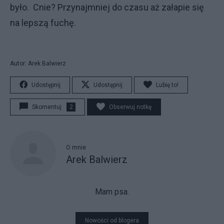
było. Cnie? Przynajmniej do czasu aż załapie się
na lepszą fuchę.
Autor: Arek Balwierz
Udostępnij
Udostępnij
Lubię to!
Skomentuj
2
Obserwuj notkę
O mnie
Arek Balwierz
Mam psa.
Nowości od blogera