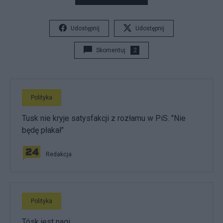
Udostępnij
Udostępnij
Skomentuj
2
Polityka
Tusk nie kryje satysfakcji z rozłamu w PiS. "Nie
będę płakał"
Redakcja
Polityka
Tósk jest nagi