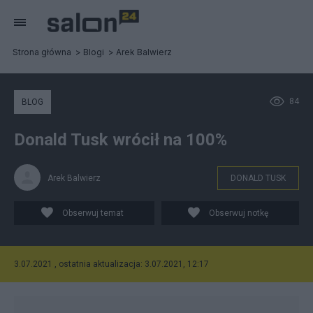
Strona główna
Blogi
Arek Balwierz
84
BLOG
Donald Tusk wrócił na 100%
Arek Balwierz
DONALD TUSK
Obserwuj temat
Obserwuj notkę
3.07.2021 , ostatnia aktualizacja: 3.07.2021, 12:17