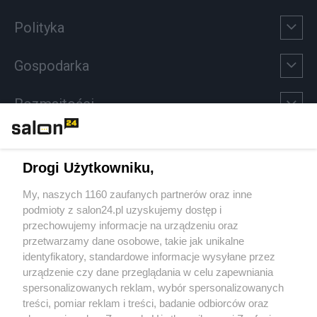
Polityka
Gospodarka
Rozmaitości
Technologie
Drogi Użytkowniku,
Sport
My, naszych 1160 zaufanych partnerów oraz inne
podmioty z salon24.pl uzyskujemy dostęp i
Społeczeństwo
przechowujemy informacje na urządzeniu oraz
przetwarzamy dane osobowe, takie jak unikalne
Kultura
identyfikatory, standardowe informacje wysyłane przez
urządzenie czy dane przeglądania w celu zapewniania
spersonalizowanych reklam, wybór spersonalizowanych
treści, pomiar reklam i treści, badanie odbiorców oraz