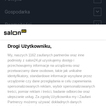
Gospodarka
Rozmaitości
Technologie
Drogi Użytkowniku,
Sport
My, naszych 1162 zaufanych partnerów oraz inne
podmioty z salon24.pl uzyskujemy dostęp i
Społeczeństwo
przechowujemy informacje na urządzeniu oraz
przetwarzamy dane osobowe, takie jak unikalne
Kultura
identyfikatory, standardowe informacje wysyłane przez
urządzenie czy dane przeglądania w celu zapewniania
spersonalizowanych reklam, wybór spersonalizowanych
treści, pomiar reklam i treści, badanie odbiorców oraz
ulepszanie usług. Za zgodą Użytkownika my i Zaufani
X
Facebook
Instagram
Youtube
Partnerzy możemy używać dokładnych danych