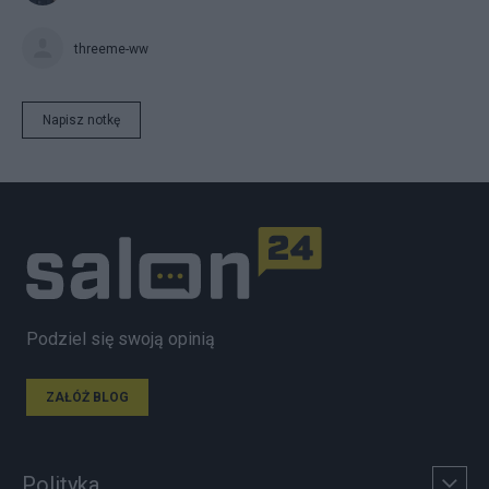
threeme-ww
Napisz notkę
Podziel się swoją opinią
ZAŁÓŻ BLOG
Polityka