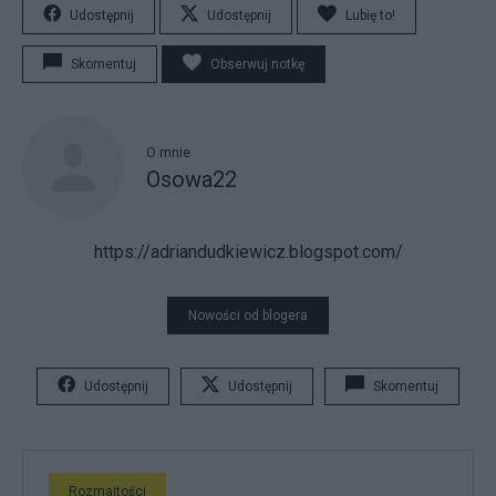
Udostępnij
Udostępnij
Lubię to!
Skomentuj
Obserwuj notkę
O mnie
Osowa22
https://adriandudkiewicz.blogspot.com/
Nowości od blogera
Udostępnij
Udostępnij
Skomentuj
Rozmaitości