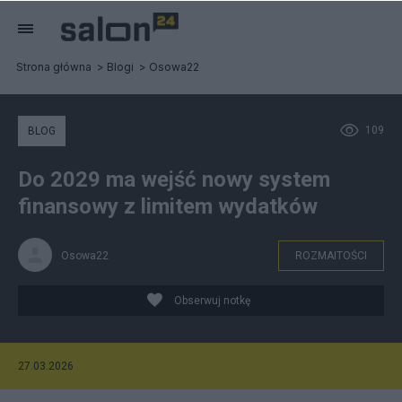
Strona główna
Blogi
Osowa22
109
BLOG
Do 2029 ma wejść nowy system
finansowy z limitem wydatków
Osowa22
ROZMAITOŚCI
Obserwuj notkę
27.03.2026