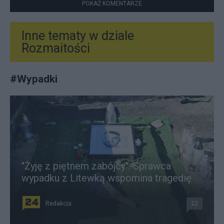
POKAŻ KOMENTARZE
Inne tematy w dziale
Rozmaitości
#
Wypadki
"Żyję z piętnem zabójcy". Sprawca
wypadku z Litewką wspomina tragedię
Redakcja
22