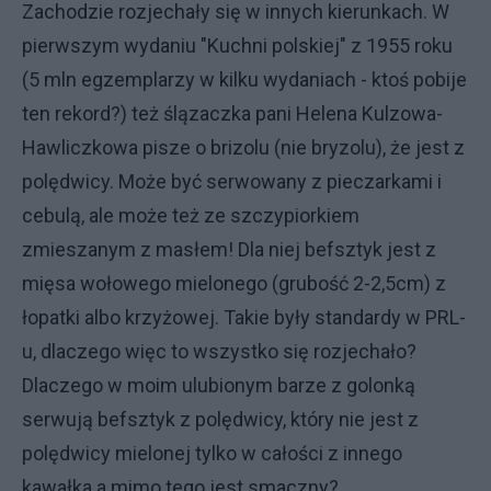
Zachodzie rozjechały się w innych kierunkach. W
pierwszym wydaniu "Kuchni polskiej" z 1955 roku
(5 mln egzemplarzy w kilku wydaniach - ktoś pobije
ten rekord?) też ślązaczka pani Helena Kulzowa-
Hawliczkowa pisze o brizolu (nie bryzolu), że jest z
polędwicy. Może być serwowany z pieczarkami i
cebulą, ale może też ze szczypiorkiem
zmieszanym z masłem! Dla niej befsztyk jest z
mięsa wołowego mielonego (grubość 2-2,5cm) z
łopatki albo krzyżowej. Takie były standardy w PRL-
u, dlaczego więc to wszystko się rozjechało?
Dlaczego w moim ulubionym barze z golonką
serwują befsztyk z polędwicy, który nie jest z
polędwicy mielonej tylko w całości z innego
kawałka a mimo tego jest smaczny?