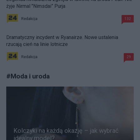
żyje Nirmal "Nimsdai” Purja
Redakcja
132
Dramatyczny incydent w Ryanairze. Nowe ustalenia
rzucają cień na linie lotnicze
Redakcja
29
#
Moda i uroda
Kolczyki na każdą okazję – jak wybrać
idealny model?