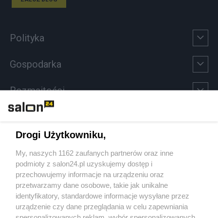
Polityka
Gospodarka
Rozmaitości
Technologie
Drogi Użytkowniku,
Sport
My, naszych 1162 zaufanych partnerów oraz inne
podmioty z salon24.pl uzyskujemy dostęp i
Społeczeństwo
przechowujemy informacje na urządzeniu oraz
przetwarzamy dane osobowe, takie jak unikalne
Kultura
identyfikatory, standardowe informacje wysyłane przez
urządzenie czy dane przeglądania w celu zapewniania
spersonalizowanych reklam, wybór spersonalizowanych