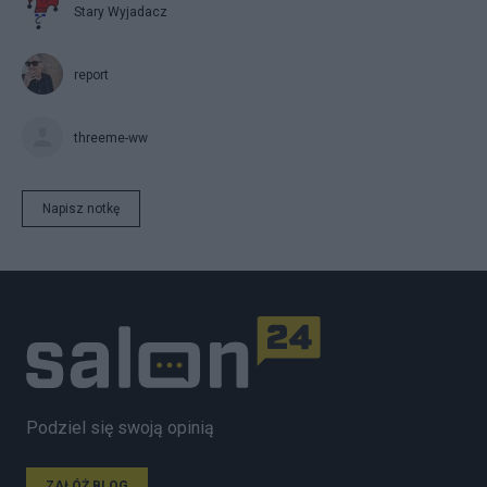
Stary Wyjadacz
report
threeme-ww
Napisz notkę
Podziel się swoją opinią
ZAŁÓŻ BLOG