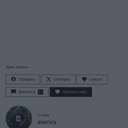
Autor: alamira
Udostępnij
Udostępnij
Lubię to!
Skomentuj
11
Obserwuj notkę
O mnie
alamira