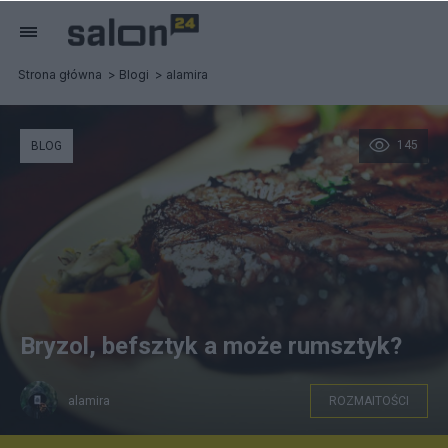
Strona główna
Blogi
alamira
145
BLOG
Bryzol, befsztyk a może rumsztyk?
alamira
ROZMAITOŚCI
pixabay