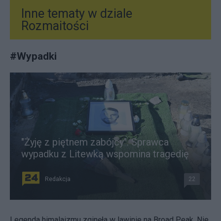
Inne tematy w dziale
Rozmaitości
#
Wypadki
"Żyję z piętnem zabójcy". Sprawca
wypadku z Litewką wspomina tragedię
Redakcja
22
Legenda himalaizmu zginęła w lawinie na Broad Peak. Nie