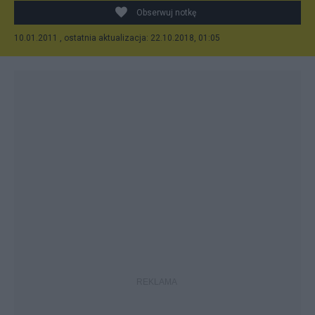
Obserwuj notkę
10.01.2011 , ostatnia aktualizacja: 22.10.2018, 01:05