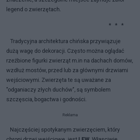
legend o zwierzętach.
* * *
Tradycyjna architektura chińska przywiązuje
dużą wagę do dekoracji. Często można oglądać
rzeźbione figurki zwierząt m.in na dachach domów,
wzdłuż mostów, przed lub za głównymi drzwiami
wejściowymi. Zwierzęta te są uważane za
"odganiaczy złych duchów", są symbolem
szczęscia, bogactwa i godności.
Reklama
Najczęściej spotykanym zwierzęciem, który
chroni drzwi wejściowe jest
LEW
.
Własciwie,