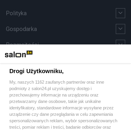
Polityka
Gospodarka
Rozmaitości
Technologie
Drogi Użytkowniku,
Sport
My, naszych 1162 zaufanych partnerów oraz inne
podmioty z salon24.pl uzyskujemy dostęp i
Społeczeństwo
przechowujemy informacje na urządzeniu oraz
przetwarzamy dane osobowe, takie jak unikalne
Kultura
identyfikatory, standardowe informacje wysyłane przez
urządzenie czy dane przeglądania w celu zapewniania
spersonalizowanych reklam, wybór spersonalizowanych
treści, pomiar reklam i treści, badanie odbiorców oraz