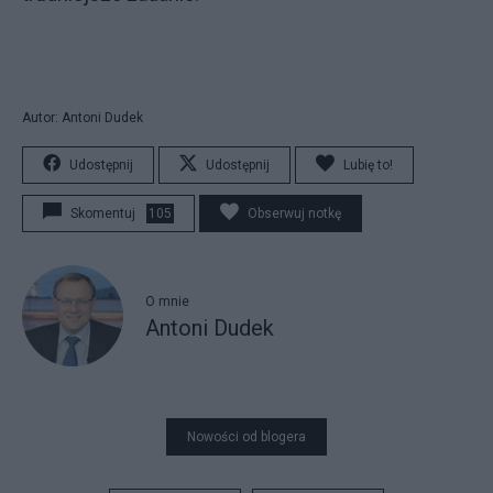
Autor: Antoni Dudek
Udostępnij
Udostępnij
Lubię to!
Skomentuj
105
Obserwuj notkę
O mnie
Antoni Dudek
Nowości od blogera