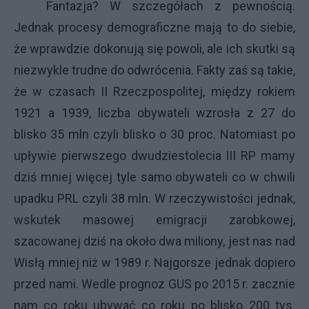
Fantazja? W szczegółach z pewnością.
Jednak procesy demograficzne mają to do siebie,
że wprawdzie dokonują się powoli, ale ich skutki są
niezwykle trudne do odwrócenia. Fakty zaś są takie,
że w czasach II Rzeczpospolitej, między rokiem
1921 a 1939, liczba obywateli wzrosła z 27 do
blisko 35 mln czyli blisko o 30 proc. Natomiast po
upływie pierwszego dwudziestolecia III RP mamy
dziś mniej więcej tyle samo obywateli co w chwili
upadku PRL czyli 38 mln. W rzeczywistości jednak,
wskutek masowej emigracji zarobkowej,
szacowanej dziś na około dwa miliony, jest nas nad
Wisłą mniej niż w 1989 r. Najgorsze jednak dopiero
przed nami. Wedle prognoz GUS po 2015 r. zacznie
nam co roku ubywać co roku po blisko 200 tys.