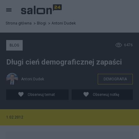
Strona główna
Blogi
Antoni Dudek
6476
BLOG
Długi cień demograficznej zapaści
Antoni Dudek
DEMOGRAFIA
Obserwuj temat
Obserwuj notkę
1.02.2012