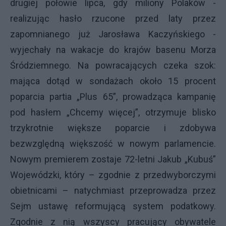
drugiej połowie lipca, gdy miliony Polaków -
realizując hasło rzucone przed laty przez
zapomnianego już Jarosława Kaczyńskiego -
wyjechały na wakacje do krajów basenu Morza
Śródziemnego. Na powracających czeka szok:
mająca dotąd w sondażach około 15 procent
poparcia partia „Plus 65”, prowadząca kampanię
pod hasłem „Chcemy więcej”, otrzymuje blisko
trzykrotnie większe poparcie i zdobywa
bezwzględną większość w nowym parlamencie.
Nowym premierem zostaje 72-letni Jakub „Kubuś”
Wojewódzki, który – zgodnie z przedwyborczymi
obietnicami – natychmiast przeprowadza przez
Sejm ustawę reformującą system podatkowy.
Zgodnie z nią wszyscy pracujący obywatele