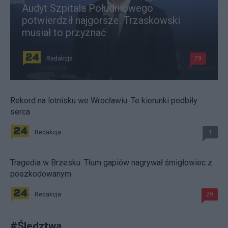
Audyt Szpitala Południowego
potwierdził najgorsze. Trzaskowski
musiał to przyznać
Redakcja
79
Rekord na lotnisku we Wrocławiu. Te kierunki podbiły
serca
Redakcja
1
Tragedia w Brzesku. Tłum gapiów nagrywał śmigłowiec z
poszkodowanym
Redakcja
29
#
Śledztwa