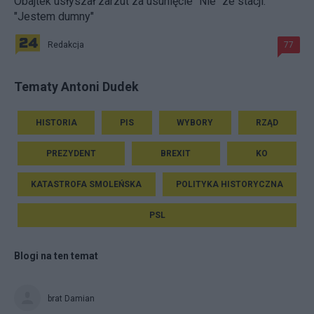
Obajtek usłyszał zarzut za usunięcie "Nie" ze stacji.
"Jestem dumny"
Redakcja
77
Tematy Antoni Dudek
HISTORIA
PIS
WYBORY
RZĄD
PREZYDENT
BREXIT
KO
KATASTROFA SMOLEŃSKA
POLITYKA HISTORYCZNA
PSL
Blogi na ten temat
brat Damian