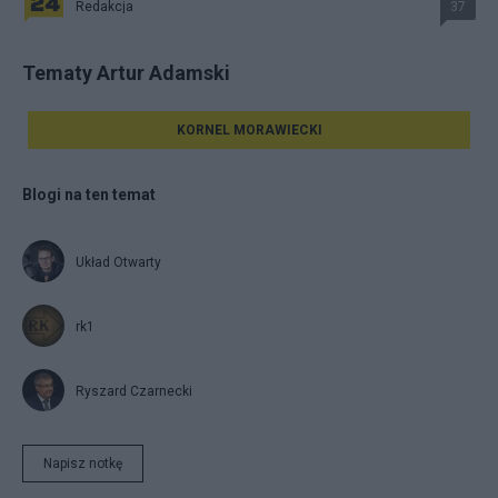
Redakcja
37
Tematy Artur Adamski
KORNEL MORAWIECKI
Blogi na ten temat
Układ Otwarty
rk1
Ryszard Czarnecki
Napisz notkę