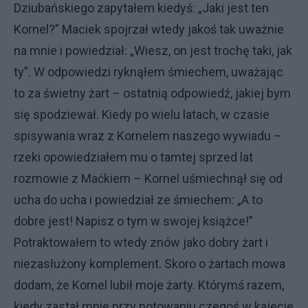
Dziubańskiego zapytałem kiedyś: „Jaki jest ten
Kornel?” Maciek spojrzał wtedy jakoś tak uważnie
na mnie i powiedział: „Wiesz, on jest trochę taki, jak
ty”. W odpowiedzi ryknąłem śmiechem, uważając
to za świetny żart – ostatnią odpowiedź, jakiej bym
się spodziewał. Kiedy po wielu latach, w czasie
spisywania wraz z Kornelem naszego wywiadu –
rzeki opowiedziałem mu o tamtej sprzed lat
rozmowie z Maćkiem – Kornel uśmiechnął się od
ucha do ucha i powiedział ze śmiechem: „A to
dobre jest! Napisz o tym w swojej książce!”
Potraktowałem to wtedy znów jako dobry żart i
niezasłużony komplement. Skoro o żartach mowa
dodam, że Kornel lubił moje żarty. Którymś razem,
kiedy zastał mnie przy notowaniu czegoś w kajecie