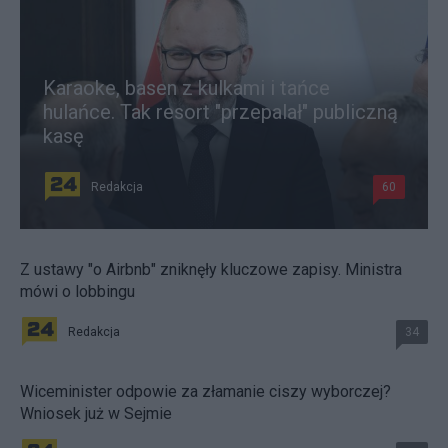
Karaoke, basen z kulkami i tańce
hulańce. Tak resort "przepalał" publiczną
kasę
Redakcja
60
Z ustawy "o Airbnb" zniknęły kluczowe zapisy. Ministra
mówi o lobbingu
Redakcja
34
Wiceminister odpowie za złamanie ciszy wyborczej?
Wniosek już w Sejmie