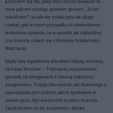
poczułem się tak, jakby ktoś mocno wskazał na
mnie palcem mówiąc gromkim głosem: „Ty też
wśród nas!” I wcale nie trzeba było tak długo
czekać, gdy w moim przypadku to stwierdzenie –
wskazanie sprawiło, że w sposób jak najbardziej
rzeczywisty stałem się członkiem Solidarności
Walczącej.
Mijały lata, wypełnione plecakami bibuły, wożonej
na trasie Wrocław – Trójmiasto, na powielaniu
gazetek, na zmaganiach z własną słabością i
zwątpieniem. To były lata mozołu, ale dzielonego z
najwspanialszymi ludźmi, jakich spotkałem w
swoim życiu. Byli wśród nich studenci Kornela.
Zazdrościłem im tej znajomości. Maćka