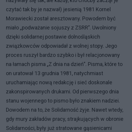
nazywały się tak, ale każdy, kto choćby zaczął je
czytać tak by je nazwał) jesienią 1981 Kornel
Morawiecki został aresztowany. Powodem być
miało „podważanie sojuszy z ZSRR”. Uwolniony
dzięki solidarnej postawie dolnośląskich
związkowców odpowiadał z wolnej stopy. Jego
proces ruszył bardzo szybko i był relacjonowany
na łamach pisma „Z dnia na dzień”. Pisma, które to
on uratował 13 grudnia 1981, natychmiast
uruchamiając nową redakcję i sieć doskonale
zakonspirowanych drukarni. Od pierwszego dnia
stanu wojennego to pismo było znakiem nadziei.
Dowodem na to, że Solidarność żyje. Nawet wtedy,
gdy mury zakładów pracy, strajkujących w obronie
Solidarności, były już stratowane gąsienicami