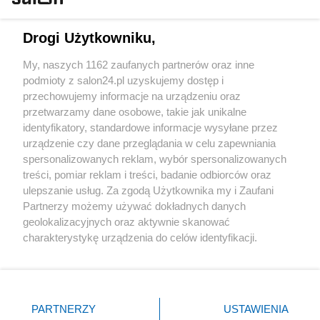
Technologie
Drogi Użytkowniku,
Sport
My, naszych 1162 zaufanych partnerów oraz inne
podmioty z salon24.pl uzyskujemy dostęp i
Społeczeństwo
przechowujemy informacje na urządzeniu oraz
przetwarzamy dane osobowe, takie jak unikalne
Kultura
identyfikatory, standardowe informacje wysyłane przez
urządzenie czy dane przeglądania w celu zapewniania
spersonalizowanych reklam, wybór spersonalizowanych
treści, pomiar reklam i treści, badanie odbiorców oraz
ulepszanie usług. Za zgodą Użytkownika my i Zaufani
X
Facebook
Instagram
Youtube
Partnerzy możemy używać dokładnych danych
geolokalizacyjnych oraz aktywnie skanować
charakterystykę urządzenia do celów identyfikacji.
Web Content Media sp. z o. o. © 2022
Ponieważ cenimy Twoją prywatność, prosimy o zgodę na
korzystanie z tych technologii poprzez kliknięcie
„Akceptuję”. Zgoda jest dobrowolna i zawsze możesz ją
Pomoc
O nas
Praca
Reklama
Kontakt
zmienić/wycofać klikając przycisk ustawień prywatności
PARTNERZY
USTAWIENIA
znajdujący się w lewym dolnym rogu strony
. Niektóre