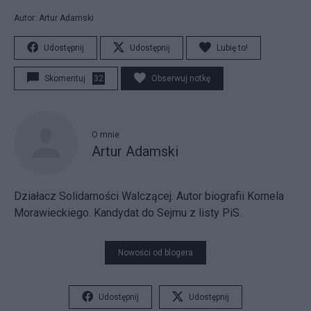
Autor: Artur Adamski
Udostępnij
Udostępnij
Lubię to!
Skomentuj
32
Obserwuj notkę
O mnie
Artur Adamski
Działacz Solidarności Walczącej. Autor biografii Kornela
Morawieckiego. Kandydat do Sejmu z listy PiS.
Nowości od blogera
Udostępnij
Udostępnij