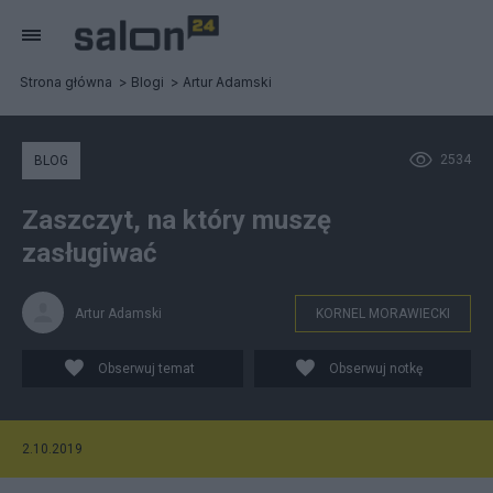
Strona główna
Blogi
Artur Adamski
2534
BLOG
Zaszczyt, na który muszę
zasługiwać
Artur Adamski
KORNEL MORAWIECKI
Obserwuj temat
Obserwuj notkę
2.10.2019