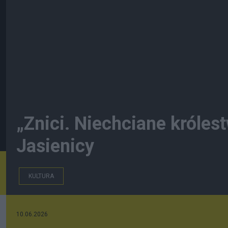
„Znici. Niechciane królest
Jasienicy
KULTURA
10.06.2026