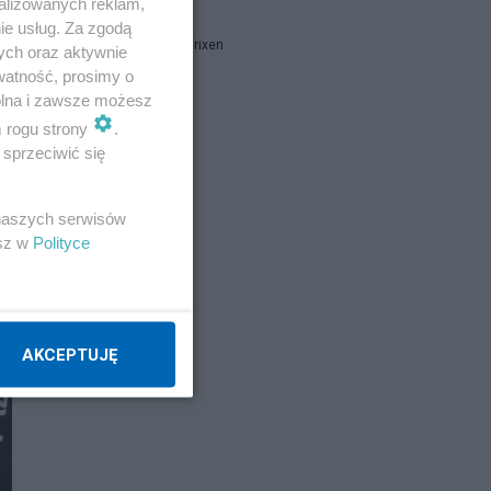
alizowanych reklam,
ie usług. Za zgodą
Marcin B. Brixen
ych oraz aktywnie
watność, prosimy o
wolna i zawsze możesz
Napisz notkę
m rogu strony
.
sprzeciwić się
 naszych serwisów
esz w
Polityce
AKCEPTUJĘ