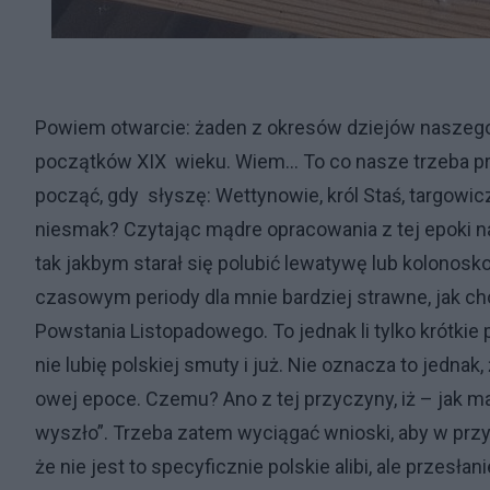
Powiem otwarcie: żaden z okresów dziejów naszego na
początków XIX wieku. Wiem… To co nasze trzeba p
począć, gdy słyszę: Wettynowie, król Staś, targowi
niesmak? Czytając mądre opracowania z tej epoki na
tak jakbym starał się polubić lewatywę lub kolonosko
czasowym periody dla mnie bardziej strawne, jak ch
Powstania Listopadowego. To jednak li tylko krótki
nie lubię polskiej smuty i już. Nie oznacza to jedna
owej epoce. Czemu? Ano z tej przyczyny, iż – jak m
wyszło”. Trzeba zatem wyciągać wnioski, aby w przy
że nie jest to specyficznie polskie alibi, ale przesł