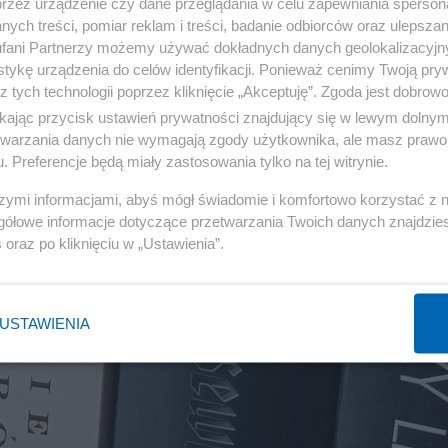
przez urządzenie czy dane przeglądania w celu zapewniania sperson
ych treści, pomiar reklam i treści, badanie odbiorców oraz ulepszan
fani Partnerzy możemy używać dokładnych danych geolokalizacyjn
tykę urządzenia do celów identyfikacji. Ponieważ cenimy Twoją pry
z tych technologii poprzez kliknięcie „Akceptuję”. Zgoda jest dobro
ikając przycisk ustawień prywatności znajdujący się w lewym dolny
etwarzania danych nie wymagają zgody użytkownika, ale masz prawo 
. Preferencje będą miały zastosowania tylko na tej witrynie.
szymi informacjami, abyś mógł świadomie i komfortowo korzystać z
gółowe informacje dotyczące przetwarzania Twoich danych znajdzi
s
oraz po kliknięciu w „Ustawienia”.
USTAWIENIA