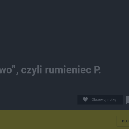
wo”, czyli rumieniec P.
Obserwuj notkę
BLO