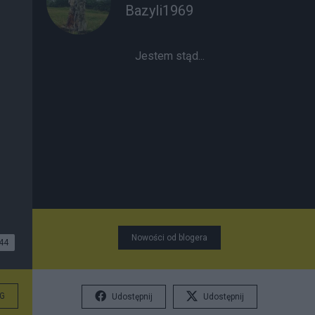
Bazyli1969
Jestem stąd...
Nowości od blogera
44
G
Udostępnij
Udostępnij