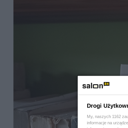
Drogi Użytkow
My, naszych 1162 zau
informacje na urządze