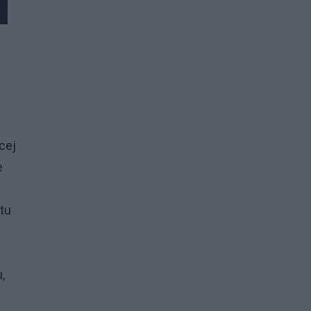
cej
e
tu
,