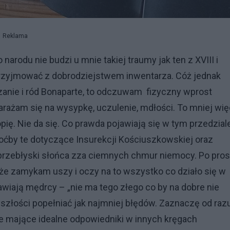
Reklama
rodu nie budzi u mnie takiej traumy jak ten z XVIII i
rzyjmować z dobrodziejstwem inwentarza. Cóż jednak
czanie i ród Bonaparte, to odczuwam fizyczny wprost
rażam się na wysypkę, uczulenie, mdłości. To mniej wię
pię. Nie da się. Co prawda pojawiają się w tym przedzial
oćby te dotyczące Insurekcji Kościuszkowskiej oraz
e przebłyski słońca zza ciemnych chmur niemocy. Po pros
k, że zamykam uszy i oczy na to wszystko co działo się w
awiają mędrcy – „nie ma tego złego co by na dobre nie
szłości popełniać jak najmniej błędów. Zaznaczę od razu
anie mające idealne odpowiedniki w innych kręgach