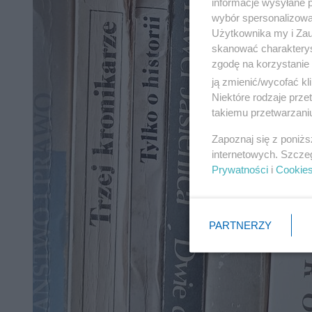
informacje wysyłane 
wybór spersonalizowan
Użytkownika my i Zau
skanować charakterys
zgodę na korzystanie 
ją zmienić/wycofać kl
Niektóre rodzaje prz
takiemu przetwarzaniu
Zapoznaj się z poniż
internetowych. Szcze
Prywatności
i
Cookie
PARTNERZY