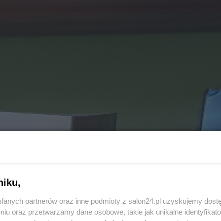
niku,
fanych partnerów oraz inne podmioty z salon24.pl uzyskujemy dost
niu oraz przetwarzamy dane osobowe, takie jak unikalne identyfikat