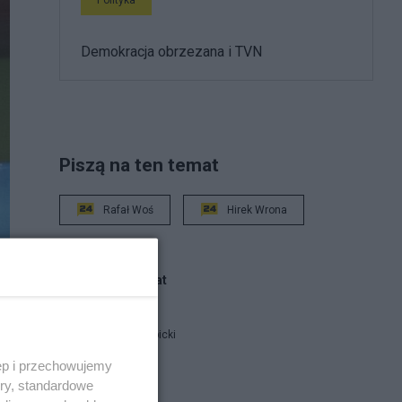
Demokracja obrzezana i TVN
Piszą na ten temat
Rafał Woś
Hirek Wrona
Blogi na ten temat
Jan Filip Libicki
ęp i przechowujemy
ory, standardowe
report