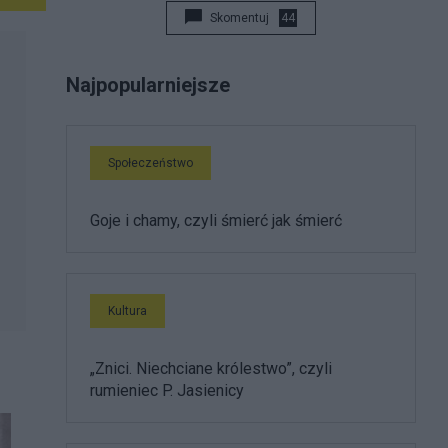
Skomentuj
44
Najpopularniejsze
Społeczeństwo
Goje i chamy, czyli śmierć jak śmierć
Kultura
„Znici. Niechciane królestwo”, czyli
rumieniec P. Jasienicy