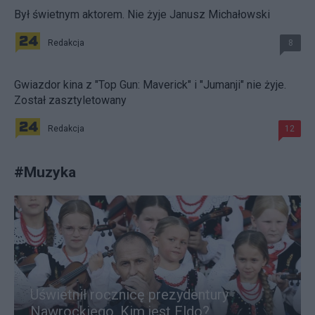
Był świetnym aktorem. Nie żyje Janusz Michałowski
Redakcja
8
Gwiazdor kina z "Top Gun: Maverick" i "Jumanji" nie żyje.
Został zasztyletowany
Redakcja
12
#
Muzyka
Uświetnił rocznicę prezydentury
Nawrockiego. Kim jest Eldo?