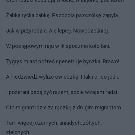
Żabka ryćka żabkę. Pszczoła pszczółkę zapyla.
Jak w przyrodzie. Ale lepiej. Nowocześniej.
W postępowym raju wilk spocznie koło łani.
Tygrys miast pożreć spenetruje byczka. Brawo!
A niedźwiedź wyliże owieczkę. I tak i ci, co jedli,
I pożerani będą żyć razem, sobie wzajem radzi.
Oto migrant idzie za rączkę z drugim migrantem.
Tam więcej czarnych, śniadych, żółtych,
zielonych…