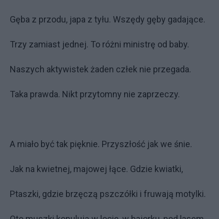
Gęba z przodu, japa z tyłu. Wszędy gęby gadające.
Trzy zamiast jednej. To różni ministrę od baby.
Naszych aktywistek żaden człek nie przegada.
Taka prawda. Nikt przytomny nie zaprzeczy.
A miało być tak pięknie. Przyszłość jak we śnie.
Jak na kwietnej, majowej łące. Gdzie kwiatki,
Ptaszki, gdzie brzęczą pszczółki i fruwają motylki.
Oto muszki kopulują w locie, w bajorku, pod lasem