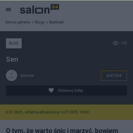
Strona główna
Blogi
Bielinski
150
BLOG
Sen
Bielinski
KULTURA
Obserwuj notkę
6.07.2025 , ostatnia aktualizacja: 6.07.2025, 18:43
O tym, że warto śnic i marzyć. bowiem