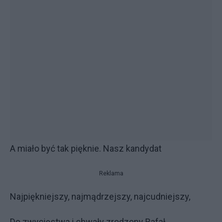
A miało być tak pięknie. Nasz kandydat
Reklama
Najpiękniejszy, najmądrzejszy, najcudniejszy,
Do zwycięstwa i chwały zrodzony Rafał