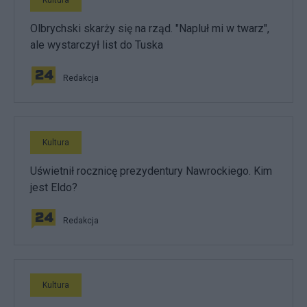
Kultura
Olbrychski skarży się na rząd. "Napluł mi w twarz",
ale wystarczył list do Tuska
Redakcja
Kultura
Uświetnił rocznicę prezydentury Nawrockiego. Kim
jest Eldo?
Redakcja
Kultura