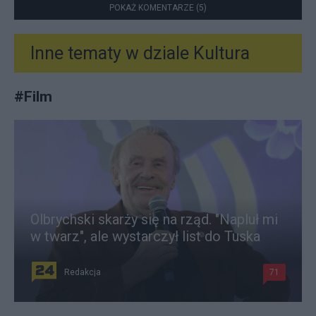
POKAŻ KOMENTARZE (5)
Inne tematy w dziale
Kultura
#
Film
Olbrychski skarży się na rząd. "Napluł mi
w twarz", ale wystarczył list do Tuska
Redakcja
71