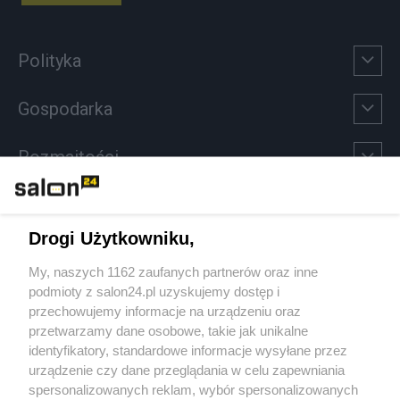
Polityka
Gospodarka
Rozmaitości
Technologie
Drogi Użytkowniku,
Sport
My, naszych 1162 zaufanych partnerów oraz inne
podmioty z salon24.pl uzyskujemy dostęp i
Społeczeństwo
przechowujemy informacje na urządzeniu oraz
przetwarzamy dane osobowe, takie jak unikalne
Kultura
identyfikatory, standardowe informacje wysyłane przez
urządzenie czy dane przeglądania w celu zapewniania
spersonalizowanych reklam, wybór spersonalizowanych