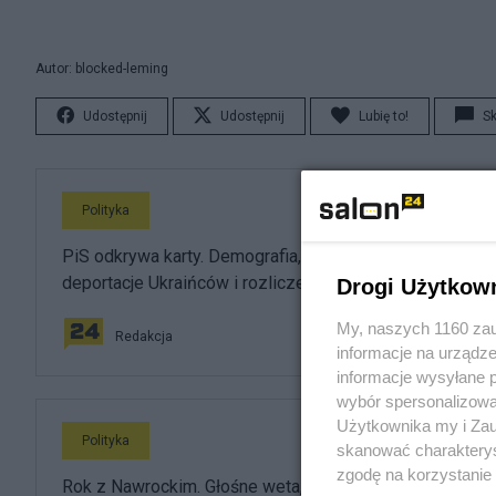
Autor: blocked-leming
Udostępnij
Udostępnij
Lubię to!
S
Polityka
PiS odkrywa karty. Demografia, mieszkania, ETS,
deportacje Ukraińców i rozliczenia
Drogi Użytkow
My, naszych 1160 zau
Redakcja
informacje na urządze
informacje wysyłane 
wybór spersonalizowan
Użytkownika my i Zau
Polityka
skanować charakterys
zgodę na korzystanie 
Rok z Nawrockim. Głośne weta, sojusz z USA i powrót