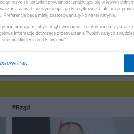
ikając przycisk ustawień prywatności znajdujący się w lewym dolny
"Był ostatnim legalnym"
etwarzania danych nie wymagają zgody użytkownika, ale masz prawo 
. Preferencje będą miały zastosowania tylko na tej witrynie.
Redakcja
szymi informacjami, abyś mógł świadomie i komfortowo korzystać z
gółowe informacje dotyczące przetwarzania Twoich danych znajdzi
s
oraz po kliknięciu w „Ustawienia”.
USTAWIENIA
KOMENTARZE (12)
#
Rząd