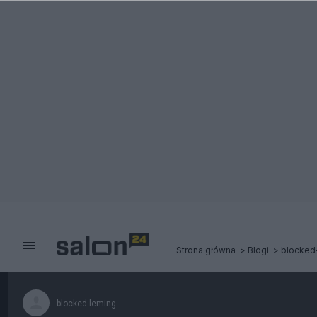
Strona główna
Blogi
blocked
blocked-leming