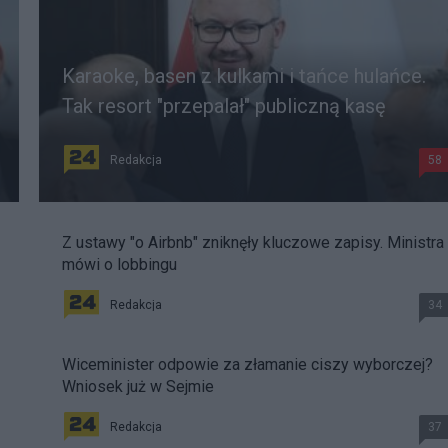
Karaoke, basen z kulkami i tańce hulańce.
Tak resort "przepalał" publiczną kasę
Redakcja
58
Z ustawy "o Airbnb" zniknęły kluczowe zapisy. Ministra
mówi o lobbingu
Redakcja
34
Wiceminister odpowie za złamanie ciszy wyborczej?
Wniosek już w Sejmie
Redakcja
37