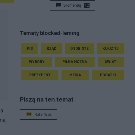
Skomentuj
12
Tematy blocked-leming
PIS
RZĄD
OSOBISTE
KUKIZ'15
WYBORY
PIŁKA NOŻNA
ŚWIAT
PREZYDENT
MEDIA
PODATKI
Piszą na ten temat
na
Rafał Woś
na,