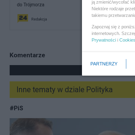
ją zmienić/wycofać kl
do Trójmorza
Niektóre rodzaje prz
takiemu przetwarzaniu
Redakcja
Zapoznaj się z poniż
internetowych. Szcze
Prywatności
i
Cookie
Komentarze
PARTNERZY
POKAŻ 
Inne tematy w dziale
Polityka
#
PiS