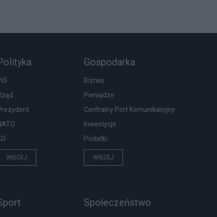
Polityka
Gospodarka
PiS
Biznes
Rząd
Pieniądze
Prezydent
Centralny Port Komunikacyjny
NATO
Inwestycje
KO
Podatki
WIĘCEJ
WIĘCEJ
Sport
Społeczeństwo