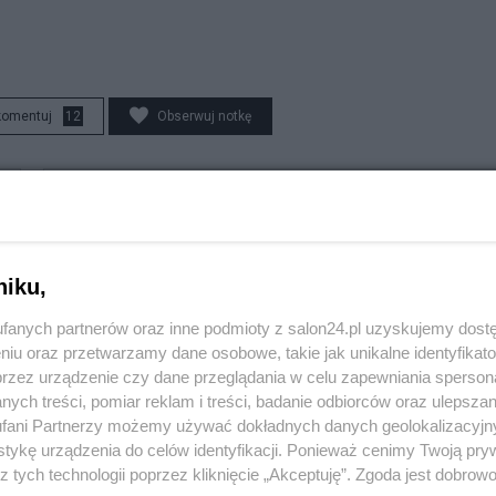
komentuj
12
Obserwuj notkę
Polityka
Karaoke, basen z kulkami i tańce hulańce. Tak resort
"przepalał" publiczną kasę
niku,
fanych partnerów oraz inne podmioty z salon24.pl uzyskujemy dost
Redakcja
niu oraz przetwarzamy dane osobowe, takie jak unikalne identyfikat
przez urządzenie czy dane przeglądania w celu zapewniania sperson
ych treści, pomiar reklam i treści, badanie odbiorców oraz ulepszan
fani Partnerzy możemy używać dokładnych danych geolokalizacyjn
Polityka
tykę urządzenia do celów identyfikacji. Ponieważ cenimy Twoją pry
z tych technologii poprzez kliknięcie „Akceptuję”. Zgoda jest dobro
Fidesz zbojkotuje wybór nowego prezydenta Węgier.