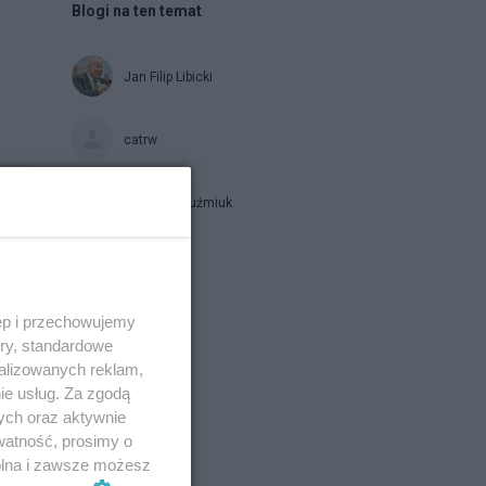
Blogi na ten temat
Jan Filip Libicki
catrw
Zbigniew Kuźmiuk
Napisz notkę
ęp i przechowujemy
ory, standardowe
alizowanych reklam,
ie usług. Za zgodą
ych oraz aktywnie
watność, prosimy o
wolna i zawsze możesz