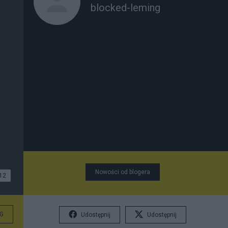
blocked-leming
Nowości od blogera
12
G
Udostępnij
Udostępnij