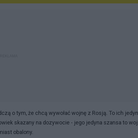
dczą o tym, że chcą wywołać wojnę z Rosją. To ich jedy
owiek skazany na dozywocie - jego jedyna szansa to woj
iast obalony.