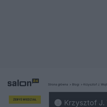
Strona główna
Blogi
Krzysztof J. Woj
ŻEBYŚ WIEDZIAŁ
Krzysztof J.