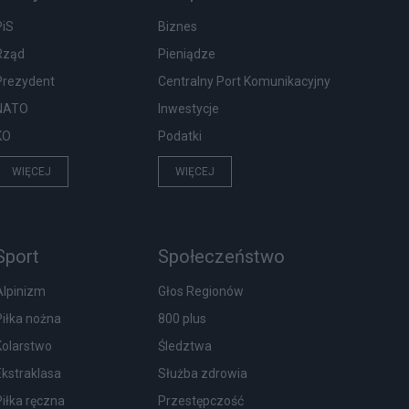
PiS
Biznes
Rząd
Pieniądze
Prezydent
Centralny Port Komunikacyjny
NATO
Inwestycje
KO
Podatki
WIĘCEJ
WIĘCEJ
Sport
Społeczeństwo
Alpinizm
Głos Regionów
Piłka nożna
800 plus
Kolarstwo
Śledztwa
Ekstraklasa
Służba zdrowia
Piłka ręczna
Przestępczość