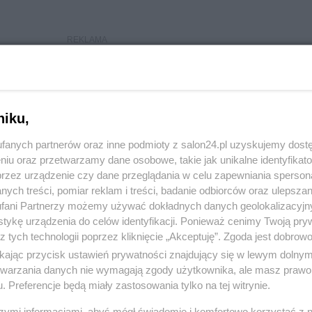
niku,
fanych partnerów oraz inne podmioty z salon24.pl uzyskujemy dost
niu oraz przetwarzamy dane osobowe, takie jak unikalne identyfikat
przez urządzenie czy dane przeglądania w celu zapewniania sperson
ych treści, pomiar reklam i treści, badanie odbiorców oraz ulepszan
fani Partnerzy możemy używać dokładnych danych geolokalizacyjn
tykę urządzenia do celów identyfikacji. Ponieważ cenimy Twoją pry
z tych technologii poprzez kliknięcie „Akceptuję”. Zgoda jest dobro
ikając przycisk ustawień prywatności znajdujący się w lewym dolny
etwarzania danych nie wymagają zgody użytkownika, ale masz prawo 
. Preferencje będą miały zastosowania tylko na tej witrynie.
szymi informacjami, abyś mógł świadomie i komfortowo korzystać z