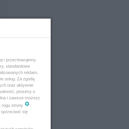
ęp i przechowujemy
ory, standardowe
alizowanych reklam,
ie usług. Za zgodą
ych oraz aktywnie
watność, prosimy o
wolna i zawsze możesz
m rogu strony
.
sprzeciwić się
 naszych serwisów