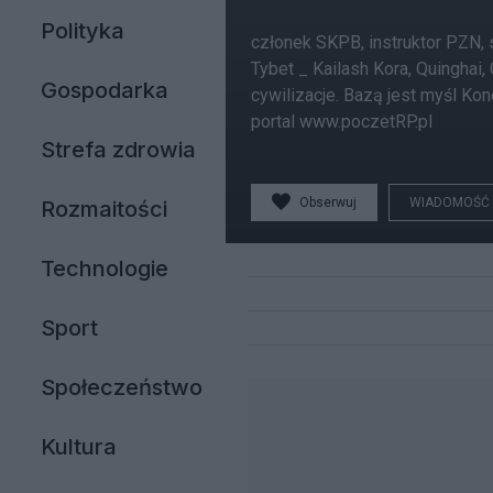
Polityka
członek SKPB, instruktor PZN, s
Tybet _ Kailash Kora, Quinghai,
Gospodarka
cywilizacje. Bazą jest myśl Ko
portal www.poczetRP.pl
Strefa zdrowia
Obserwuj
WIADOMOŚĆ
Rozmaitości
Technologie
Sport
Społeczeństwo
Kultura