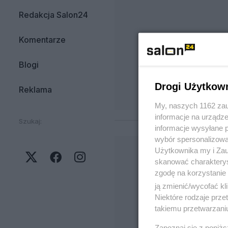
Redakcja Salon24
Komentarze
Blogi
Drogi Użytkow
Reklama
My, naszych 1162 zau
informacje na urządze
Szukaj:
informacje wysyłane 
wybór spersonalizowan
Użytkownika my i Zau
skanować charakterys
zgodę na korzystanie 
ją zmienić/wycofać kl
Niektóre rodzaje prz
takiemu przetwarzaniu
Zapoznaj się z poniż