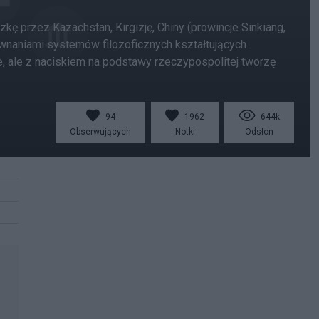
zkę przez Kazachstan, Kirgizję, Chiny (prowincje Sinkiang,
porównaniami systemów filozoficznych kształtujących
e, ale z naciskiem na podstawy rzeczypospolitej tworzę
94
1962
644k
Obserwujących
Notki
Odsłon