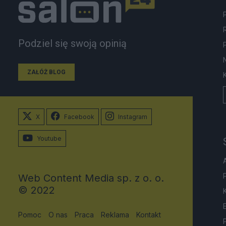
Podziel się swoją opinią
ZAŁÓŻ BLOG
X
Facebook
Instagram
Youtube
Web Content Media sp. z o. o.
© 2022
Pomoc
O nas
Praca
Reklama
Kontakt