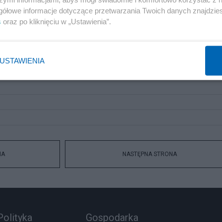
gółowe informacje dotyczące przetwarzania Twoich danych znajdzi
s
oraz po kliknięciu w „Ustawienia”.
USTAWIENIA
NA
NASTĘPNA STRONA
Polityka
Gospodarka