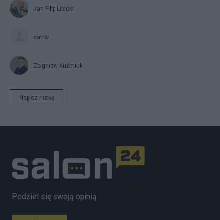
Jan Filip Libicki
catrw
Zbigniew Kuźmiuk
Napisz notkę
Podziel się swoją opinią