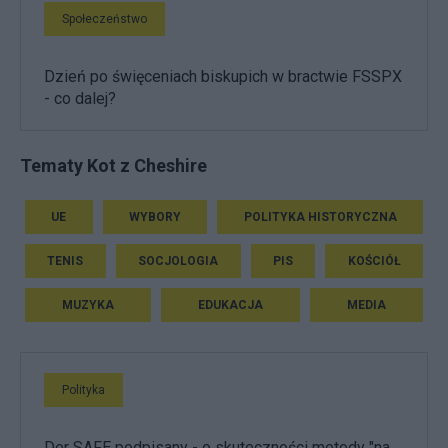
Społeczeństwo
Dzień po święceniach biskupich w bractwie FSSPX
- co dalej?
Tematy Kot z Cheshire
UE
WYBORY
POLITYKA HISTORYCZNA
TENIS
SOCJOLOGIA
PIS
KOŚCIÓŁ
MUZYKA
EDUKACJA
MEDIA
Polityka
Der SAFE podpisany - o skuteczności metody "na