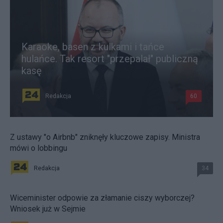
Karaoke, basen z kulkami i tańce
hulańce. Tak resort "przepalał" publiczną
kasę
Redakcja
60
Z ustawy "o Airbnb" zniknęły kluczowe zapisy. Ministra
mówi o lobbingu
Redakcja
34
Wiceminister odpowie za złamanie ciszy wyborczej?
Wniosek już w Sejmie