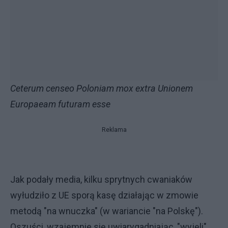
Ceterum censeo Poloniam mox extra Unionem
Europaeam futuram esse
Reklama
Jak podały media, kilku sprytnych cwaniaków
wyłudziło z UE sporą kasę działając w zmowie
metodą "na wnuczka" (w wariancie "na Polskę").
Oszuści, wzajemnie się uwiarygadniając, "wyjęli"