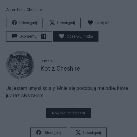
Autor: Kot z Cheshire
Udostępnij
Udostępnij
Lubię to!
Skomentuj
41
Obserwuj notkę
O mnie
Kot z Cheshire
Ja jestem umysł ścisły. Mnie się podobają melodie, które
już raz słyszałem.
Nowości od blogera
Udostępnij
Udostępnij