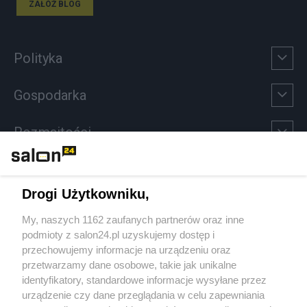
ZAŁÓŻ BLOG
Polityka
Gospodarka
Rozmaitości
Technologie
Drogi Użytkowniku,
Sport
My, naszych 1162 zaufanych partnerów oraz inne
podmioty z salon24.pl uzyskujemy dostęp i
Społeczeństwo
przechowujemy informacje na urządzeniu oraz
przetwarzamy dane osobowe, takie jak unikalne
Kultura
identyfikatory, standardowe informacje wysyłane przez
urządzenie czy dane przeglądania w celu zapewniania