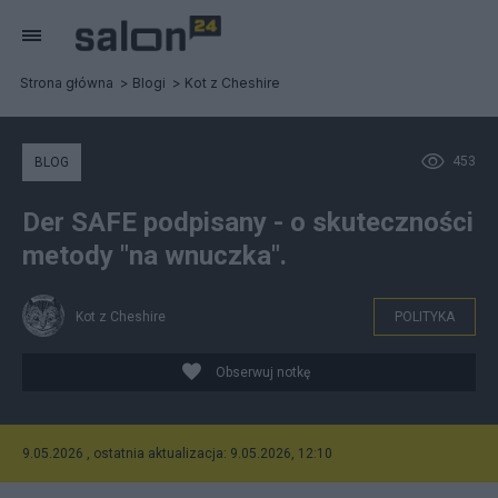
Strona główna
Blogi
Kot z Cheshire
453
BLOG
Der SAFE podpisany - o skuteczności
metody "na wnuczka".
Kot z Cheshire
POLITYKA
Obserwuj notkę
9.05.2026 , ostatnia aktualizacja: 9.05.2026, 12:10