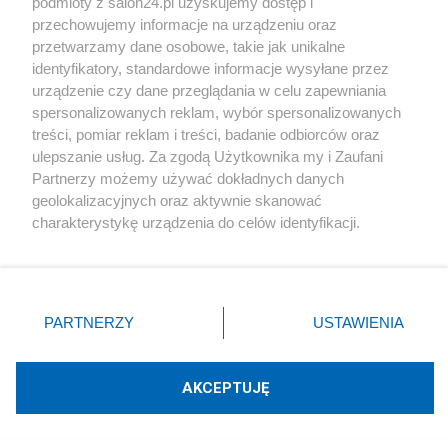
podmioty z salon24.pl uzyskujemy dostęp i
skończyła się porażką – jedynie ewoluowała w
przechowujemy informacje na urządzeniu oraz
bardziej ostrożną, długofalową wersję. Pekin nie
przetwarzamy dane osobowe, takie jak unikalne
identyfikatory, standardowe informacje wysyłane przez
zrezygnował z ambicji, tylko kupił sobie czas na
urządzenie czy dane przeglądania w celu zapewniania
naprawę błędów ujawnionych nad irańskim
spersonalizowanych reklam, wybór spersonalizowanych
niebem. I właśnie na to musimy być przygotowani.
treści, pomiar reklam i treści, badanie odbiorców oraz
ulepszanie usług. Za zgodą Użytkownika my i Zaufani
Partnerzy możemy używać dokładnych danych
geolokalizacyjnych oraz aktywnie skanować
Autor: Andrzej Ro
charakterystykę urządzenia do celów identyfikacji.
Ponieważ cenimy Twoją prywatność, prosimy o zgodę na
Udostępnij
Udostępnij
Lubię to!
korzystanie z tych technologii poprzez kliknięcie
„Akceptuję”. Zgoda jest dobrowolna i zawsze możesz ją
Skomentuj
9
Obserwuj notkę
zmienić/wycofać klikając przycisk ustawień prywatności
PARTNERZY
USTAWIENIA
znajdujący się w lewym dolnym rogu strony
. Niektóre
rodzaje przetwarzania danych nie wymagają zgody
użytkownika, ale masz prawo sprzeciwić się takiemu
O mnie
AKCEPTUJĘ
przetwarzaniu. Preferencje będą miały zastosowania tylko
Andrzej Ro
na tej witrynie.