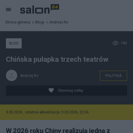
Strona główna
Blogi
Andrzej Ro
186
BLOG
Chińska pułapka trzech teatrów
Andrzej Ro
POLITYKA
Obserwuj notkę
9.05.2026 , ostatnia aktualizacja: 9.05.2026, 22:06
W 2026 roku Chiny realizują jedną z