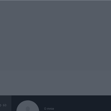
60
O mnie