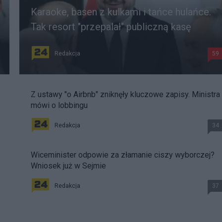
Karaoke, basen z kulkami i tańce hulańce.
Tak resort "przepalał" publiczną kasę
Redakcja
59
Z ustawy "o Airbnb" zniknęły kluczowe zapisy. Ministra
mówi o lobbingu
Redakcja
34
Wiceminister odpowie za złamanie ciszy wyborczej?
Wniosek już w Sejmie
Redakcja
37