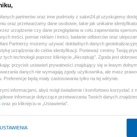
niku,
fanych partnerów oraz inne podmioty z salon24.pl uzyskujemy dost
komentuj
30
Obserwuj notkę
niu oraz przetwarzamy dane osobowe, takie jak unikalne identyfikat
przez urządzenie czy dane przeglądania w celu zapewniania sperson
ych treści, pomiar reklam i treści, badanie odbiorców oraz ulepszan
Polityka
fani Partnerzy możemy używać dokładnych danych geolokalizacyjn
tykę urządzenia do celów identyfikacji. Ponieważ cenimy Twoją pry
Karaoke, basen z kulkami i tańce hulańce. Tak resort
z tych technologii poprzez kliknięcie „Akceptuję”. Zgoda jest dobro
"przepalał" publiczną kasę
ikając przycisk ustawień prywatności znajdujący się w lewym dolny
etwarzania danych nie wymagają zgody użytkownika, ale masz prawo 
Redakcja
. Preferencje będą miały zastosowania tylko na tej witrynie.
szymi informacjami, abyś mógł świadomie i komfortowo korzystać z
gółowe informacje dotyczące przetwarzania Twoich danych znajdzi
s
oraz po kliknięciu w „Ustawienia”.
Polityka
Fidesz zbojkotuje wybór nowego prezydenta Węgier.
"Był ostatnim legalnym"
USTAWIENIA