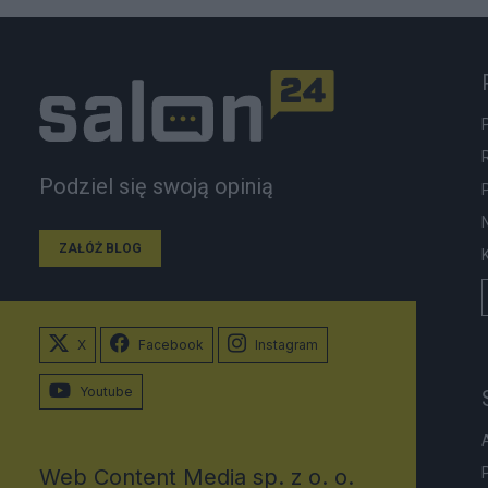
Podziel się swoją opinią
ZAŁÓŻ BLOG
X
Facebook
Instagram
Youtube
Web Content Media sp. z o. o.