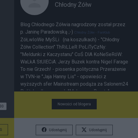
Chłodny Żółw
Blog Chłodnego Żółwia nagrodzony został przez
p. Janinę Paradowską ;-)
Chłodny Żółw - FanKlub
ŻóŁwIoWe MyŚLi (na koszulkach) - "Chłodny
Żółw Collection"
ThRiLLeR PoLiTyCzNy:
"Meldunki z Kaczystanu"
CoŚ DlA KoNeSeRóW:
WaLkA StUlECiA: Jerzy Buzek kontra Nigel Farage
To nie Grzech! - piosenka polityczna
Przerażenie
w TVN-ie
"Jaja Hanny Lis" - opowieści z
wyższych sfer
Mainstream podąża za Salonem24
Polityka dla opornych
"Moherowe Berety" są
wśród nas
Kubuś Puchatek i prawicowe
Nowości od blogera
sentymenty
SaLoNoWe SmAkOłYkI: "Tu trzeba
30
postawić pytanie - gdzie jest w tym rankingu ktoś
o pseudonimie "chłodny żółw"? Kim on jest i jakie
ma znaczenie w pisaniu - nawet na S24?" Bloger
G
Udostępnij
Udostępnij
"Azrael" na blogu własnym " Hmmm..... a kto to jest