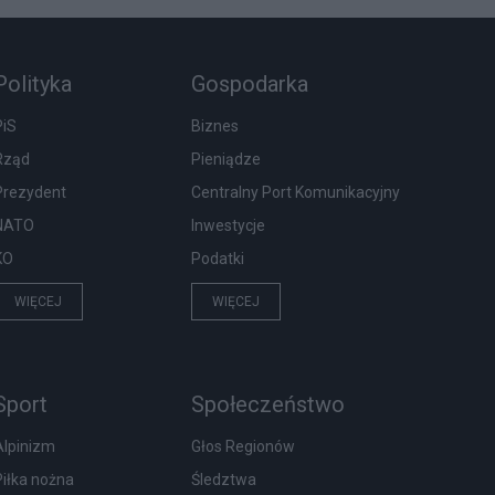
Polityka
Gospodarka
PiS
Biznes
Rząd
Pieniądze
Prezydent
Centralny Port Komunikacyjny
NATO
Inwestycje
KO
Podatki
WIĘCEJ
WIĘCEJ
Sport
Społeczeństwo
Alpinizm
Głos Regionów
Piłka nożna
Śledztwa