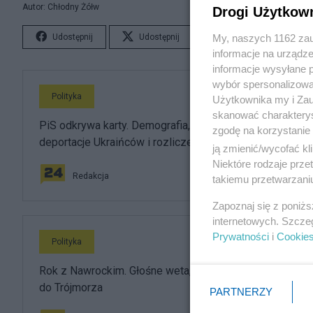
Autor: Chłodny Żółw
Drogi Użytkow
My, naszych 1162 zau
Udostępnij
Udostępnij
Lubię to!
S
informacje na urządze
informacje wysyłane 
wybór spersonalizowan
Polityka
Użytkownika my i Zau
skanować charakterys
PiS odkrywa karty. Demografia, mieszkania, ETS,
zgodę na korzystanie 
deportacje Ukraińców i rozliczenia
ją zmienić/wycofać kl
Niektóre rodzaje prz
Redakcja
takiemu przetwarzaniu
Zapoznaj się z poniż
internetowych. Szcze
Prywatności
i
Cookie
Polityka
Rok z Nawrockim. Głośne weta, sojusz z USA i powrót
do Trójmorza
PARTNERZY