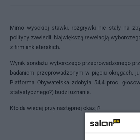
Mimo wysokiej stawki, rozgrywki nie stały na z
politycy zawiedli. Największą rewelacją wyborcze
z firm ankieterskich.
Wynik sondażu wyborczego przeprowadzonego przez 
badaniom przeprowadzonym w pięciu okręgach, już
Platforma Obywatelska zdobyła 54,4 proc. głosó
statystycznego?) budzi uznanie.
Kto da więcej przy następnej okazji?