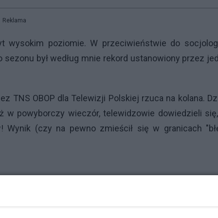
Reklama
byt wysokim poziomie. W przeciwieństwie do socjolog
go sezonu był według mnie rekord ustanowiony przez j
TNS OBOP dla Telewizji Polskiej rzuca na kolana. Dz
 w powyborczy wieczór, telewidzowie dowiedzieli się,
w! Wynik (czy na pewno zmieścił się w granicach "bł