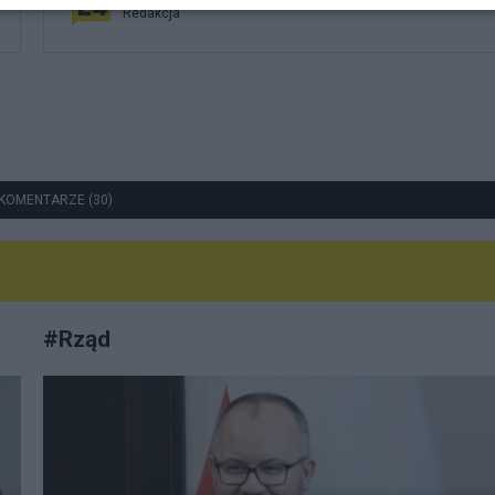
Redakcja
KOMENTARZE (30)
#
Rząd