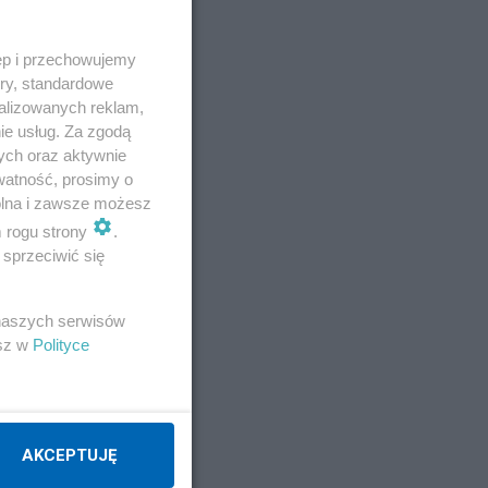
http://katalog.di.com.pl/
ęp i przechowujemy
ory, standardowe
alizowanych reklam,
ie usług. Za zgodą
ych oraz aktywnie
watność, prosimy o
wolna i zawsze możesz
m rogu strony
.
sprzeciwić się
 naszych serwisów
esz w
Polityce
AKCEPTUJĘ