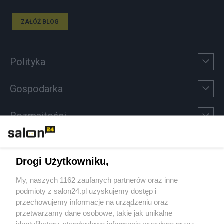
ZAŁÓŻ BLOG
Polityka
Gospodarka
Rozmaitości
Technologie
Drogi Użytkowniku,
Sport
My, naszych 1162 zaufanych partnerów oraz inne
podmioty z salon24.pl uzyskujemy dostęp i
Społeczeństwo
przechowujemy informacje na urządzeniu oraz
przetwarzamy dane osobowe, takie jak unikalne
Kultura
identyfikatory, standardowe informacje wysyłane przez