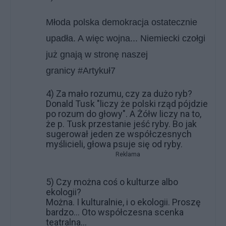
Młoda polska demokracja ostatecznie
upadła. A więc wojna... Niemiecki czołgi
już gnają w stronę naszej
granicy
#Artykuł7
4) Za mało rozumu, czy za dużo ryb?
Donald Tusk "liczy że polski rząd pójdzie
po rozum do głowy". A Żółw liczy na to,
że p. Tusk przestanie jeść ryby. Bo jak
sugerował jeden ze współczesnych
myślicieli, głowa psuje się od ryby.
Reklama
5) Czy można coś o kulturze albo
ekologii?
Można. I kulturalnie, i o ekologii. Proszę
bardzo... Oto współczesna scenka
teatralna...