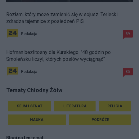
Rozłam, który może zamienić się w sojusz. Terlecki
zdradza tajemnice z posiedzeń PiS
Redakcja
89
Hofman bezlitosny dla Kurskiego. "48 godzin po
Smoleńsku liczył, których posłów wyciągnąć"
Redakcja
85
Tematy Chłodny Żółw
SEJM I SENAT
LITERATURA
RELIGIA
NAUKA
PODRÓŻE
Blogi na ten temat