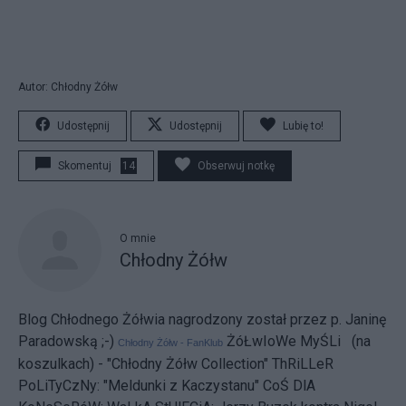
Autor: Chłodny Żółw
Udostępnij
Udostępnij
Lubię to!
Skomentuj
14
Obserwuj notkę
O mnie
Chłodny Żółw
Blog Chłodnego Żółwia nagrodzony został przez p. Janinę
Paradowską ;-)
ŻóŁwIoWe MyŚLi (na
Chłodny Żółw - FanKlub
koszulkach) - "Chłodny Żółw Collection"
ThRiLLeR
PoLiTyCzNy:
"Meldunki z Kaczystanu"
CoŚ DlA