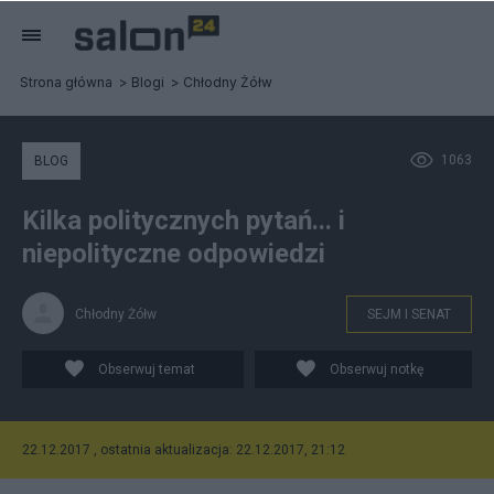
Strona główna
Blogi
Chłodny Żółw
1063
BLOG
Kilka politycznych pytań... i
niepolityczne odpowiedzi
Chłodny Żółw
SEJM I SENAT
Obserwuj temat
Obserwuj notkę
22.12.2017 , ostatnia aktualizacja: 22.12.2017, 21:12