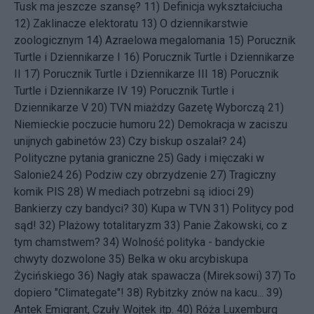
Tusk ma jeszcze szansę?
11)
Definicja wykształciucha
12)
Zaklinacze elektoratu
13)
O dziennikarstwie
zoologicznym
14)
Azraelowa megalomania
15)
Porucznik
Turtle i Dziennikarze I
16)
Porucznik Turtle i Dziennikarze
II
17)
Porucznik Turtle i Dziennikarze III
18)
Porucznik
Turtle i Dziennikarze IV
19)
Porucznik Turtle i
Dziennikarze V
20)
TVN miażdzy Gazetę Wyborczą
21)
Niemieckie poczucie humoru
22)
Demokracja w zaciszu
unijnych gabinetów
23)
Czy biskup oszalał?
24)
Polityczne pytania graniczne
25)
Gady i mięczaki w
Salonie24
26)
Podziw czy obrzydzenie
27)
Tragiczny
komik PIS
28)
W mediach potrzebni są idioci
29)
Bankierzy czy bandyci?
30)
Kupa w TVN
31)
Politycy pod
sąd!
32)
Plażowy totalitaryzm
33)
Panie Żakowski, co z
tym chamstwem?
34)
Wolność polityka - bandyckie
chwyty dozwolone
35)
Belka w oku arcybiskupa
Życińskiego
36)
Nagły atak spawacza (Mireksowi)
37)
To
dopiero "Climategate"!
38)
Rybitzky znów na kacu...
39)
Antek Emigrant, Czuły Wojtek itp.
40)
Róża Luxemburg