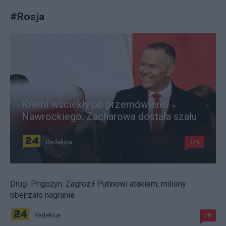
#
Rosja
Kreml wściekły po przemówieniu
Nawrockiego. Zacharowa dostała szału
Redakcja
329
Drugi Prigożyn. Zagroził Putinowi atakiem, miliony
obejrzało nagranie
Redakcja
78