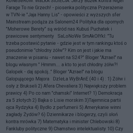
KoNeSeRóW:
WaLkA StUlECiA: Jerzy Buzek kontra Nigel
Farage
To nie Grzech! - piosenka polityczna
Przerażenie
w TVN-ie
"Jaja Hanny Lis" - opowieści z wyższych sfer
Mainstream podąża za Salonem24
Polityka dla opornych
"Moherowe Berety" są wśród nas
Kubuś Puchatek i
prawicowe sentymenty
SaLoNoWe SmAkOłYkI: "Tu
trzeba postawić pytanie - gdzie jest w tym rankingu ktoś o
pseudonimie "chłodny żółw"? Kim on jest i jakie ma
znaczenie w pisaniu - nawet na S24?" Bloger "Azrael" na
blogu własnym " Hmmm..... a kto to jest chłodny żółw?!
Galopek - daj spokój..." Bloger "Azrael" na blogu
Galopującego Majora DzIeŁa WyBrAnE (40 i 4) : 1)
Żółw i
osły z Brukseli
2)
Afera Chevaliera
3)
Największy problem
prawicy
4)
Po co nam "chamski" Internet?
1)
Demokracja
za 5 złotych
2)
Bajka o Lisie morskim
3)
Tajemnica partii
ojca Rydzyka
4)
Bydło z perfumerii
5)
Amerykanie winni
zagłady Żydów?
6)
Dziennikarze i blogerzy, czyli słoń
kontra mrówka
7)
Matematyka i minister Chlebowski
8)
Fankluby polityczne
9)
Chamstwo intelektualisty
10)
Czy