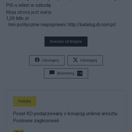
PiS-u włazi w szkodę
Moja strona jest warta
1,39 Mln zł
Inni politycznie niepoprawni:
http://katalog.di.com.pl/
Nowości od blogera
Udostępnij
Udostępnij
Skomentuj
14
Polityka
Poseł KO podejrzewany o korupcję uniknie aresztu.
Posłowie zagłosowali