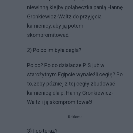
niewinną kiejby gołąbeczka panią Hannę
Gronkiewicz-Waltz do przyjęcia
kamienicy, aby ją potem
skompromitować.
2) Po co im była cegła?
Po co? Po co działacze PIS już w
starożytnym Egipcie wynaleźli cegłę? Po
to, żeby później z tej cegły zbudować
kamienicę dla p. Hanny Gronkiewicz-
Waltz i ją skompromitować!
Reklama
3) I co teraz?