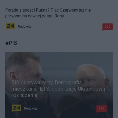
Parada słabości Putina? Plac Czerwony już nie
przypomina dawnej potęgi Rosji
Redakcja
206
#
PiS
PiS odkrywa karty. Demografia,
mieszkania, ETS, deportacje Ukraińców i
rozliczenia
Redakcja
197