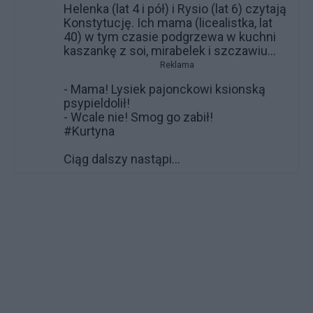
Helenka (lat 4 i pół) i Rysio (lat 6) czytają
Konstytucję. Ich mama (licealistka, lat
40) w tym czasie podgrzewa w kuchni
kaszankę z soi, mirabelek i szczawiu...
Reklama
- Mama! Lysiek pajonckowi ksionską
psypieldolił!
- Wcale nie! Smog go zabił!
#Kurtyna
Ciąg dalszy nastąpi...