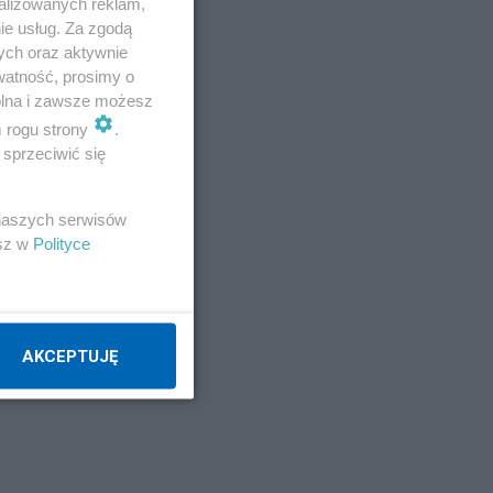
alizowanych reklam,
ie usług. Za zgodą
ych oraz aktywnie
watność, prosimy o
wolna i zawsze możesz
m rogu strony
.
sprzeciwić się
 naszych serwisów
esz w
Polityce
AKCEPTUJĘ