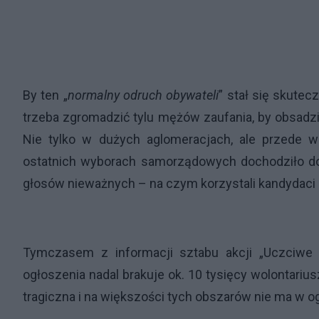
By ten „
normalny odruch obywateli
” stał się skute
trzeba zgromadzić tylu mężów zaufania, by obsadzi
Nie tylko w dużych aglomeracjach, ale przede 
ostatnich wyborach samorządowych dochodziło d
głosów nieważnych – na czym korzystali kandydaci k
Tymczasem z informacji sztabu akcji „Uczciwe 
ogłoszenia nadal brakuje ok. 10 tysięcy wolontariu
tragiczna i na większości tych obszarów nie ma w o