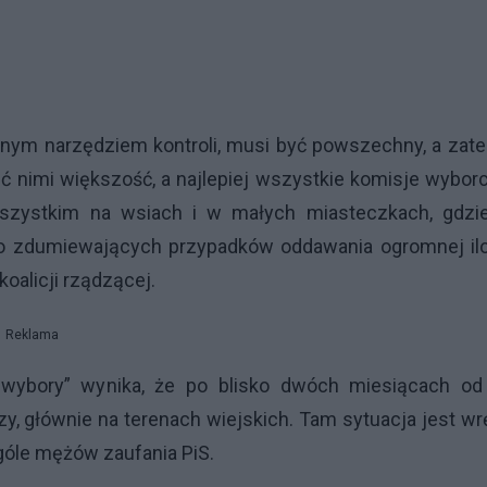
cznym narzędziem kontroli, musi być powszechny, a zat
ć nimi większość, a najlepiej wszystkie komisje wybor
wszystkim na wsiach i w małych miasteczkach, gdzi
o zdumiewających przypadków oddawania ogromnej ilo
oalicji rządzącej.
Reklama
wybory” wynika, że po blisko dwóch miesiącach od 
szy, głównie na terenach wiejskich. Tam sytuacja jest w
góle mężów zaufania PiS.