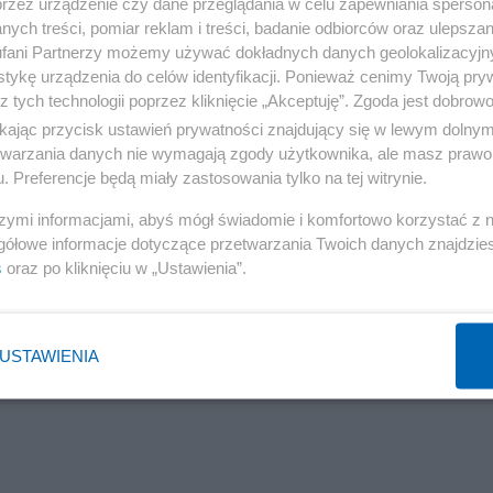
przez urządzenie czy dane przeglądania w celu zapewniania sperson
ych treści, pomiar reklam i treści, badanie odbiorców oraz ulepszan
nego kraju” –
zapisano we wspólnej deklaracji.
fani Partnerzy możemy używać dokładnych danych geolokalizacyjn
tykę urządzenia do celów identyfikacji. Ponieważ cenimy Twoją pry
z tych technologii poprzez kliknięcie „Akceptuję”. Zgoda jest dobro
ikając przycisk ustawień prywatności znajdujący się w lewym dolny
etwarzania danych nie wymagają zgody użytkownika, ale masz prawo 
. Preferencje będą miały zastosowania tylko na tej witrynie.
szymi informacjami, abyś mógł świadomie i komfortowo korzystać z
gółowe informacje dotyczące przetwarzania Twoich danych znajdzi
s
oraz po kliknięciu w „Ustawienia”.
USTAWIENIA