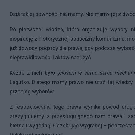
Dziś takiej pewności nie mamy. Nie mamy jej z dw
Po pierwsze: władza, która organizuje wybory n
inspirację z historycznej spuścizny komunizmu, moż
już dowody pogardy dla prawa, gdy podczas wybor
nieprawidłowości i aktów nadużyć.
Każde z nich było „
ciosem w samo serce mechani
Legutko. Dlatego mamy prawo nie ufać tej władzy
przebieg wyborów.
Z respektowania tego prawa wynika powód drugi.
zrezygnujemy z przysługującego nam prawa i za
bierną i wygodną. Oczekując wygranej – poprzestani
Polskę odzyskają inni.