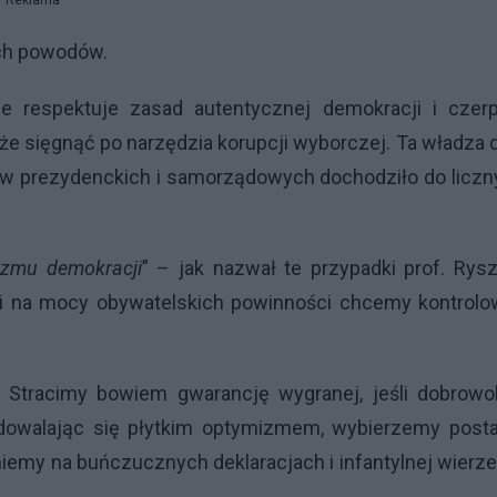
Reklama
óch powodów.
ie respektuje zasad autentycznej demokracji i czerp
e sięgnąć po narzędzia korupcji wyborczej. Ta władza 
ów prezydenckich i samorządowych dochodziło do liczn
zmu demokracji
” – jak nazwał te przypadki prof. Rys
 i na mocy obywatelskich powinności chcemy kontrolo
 Stracimy bowiem gwarancję wygranej, jeśli dobrowol
dowalając się płytkim optymizmem, wybierzemy post
emy na buńczucznych deklaracjach i infantylnej wierze