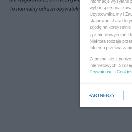
informacje wysyłane 
wybór spersonalizowan
To normalny odruch obywateli wolnego i demokratycz
Użytkownika my i Zau
skanować charakterys
zgodę na korzystanie 
ją zmienić/wycofać kl
Niektóre rodzaje prz
takiemu przetwarzaniu
Zapoznaj się z poniż
internetowych. Szcze
Prywatności
i
Cookie
PARTNERZY