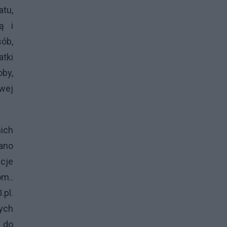
atu,
ą i
ób,
atki
by,
owej
nich
ano
acje
m..
.pl.
wych
i do