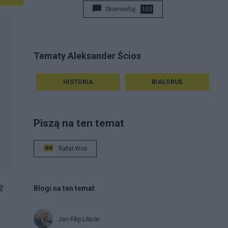
Skomentuj
103
Tematy Aleksander Ścios
HISTORIA
BIAŁORUŚ
Piszą na ten temat
Rafał Woś
ę
Blogi na ten temat
Jan Filip Libicki