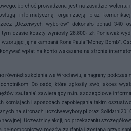
owego, bo choć prowadzona jest na zasadzie wolontari
ługą informatyczną, organizacją oraz komunikacj
a rzecz „Uczciwych wyborów” dokonało ponad 340 os
 tym czasie koszty wyniosły 28.800- zł. Ponieważ wyd
 wzorując ją na kampanii Rona Paula
"Money Bomb". Oso
konywać wpłat na konto wskazane na stronie internet
no również szkolenia we Wrocławiu, a nagrany podczas 
ochotnikom. Do osób, które zgłosiły swój akces wysł
mężów zaufania” zawierający m.in. szczegółowe inform
 komisjach i sposobach zapobiegania takim oszustwo
nych na stronach uczciwewybory.pl oraz Solidarni2010
nacyjnej. Uczestnicy akcji, po przekazaniu szczegóło
ją pełnomocnictwa mężów zaufania i zostaną przypisan