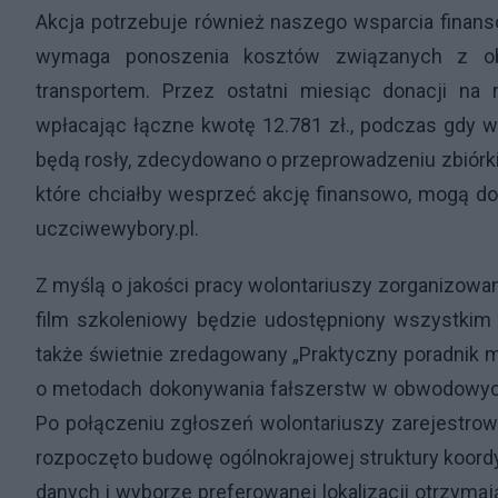
Akcja potrzebuje również naszego wsparcia finans
wymaga ponoszenia
kosztów związanych z obs
transportem. Przez ostatni miesiąc donacji n
wpłacając łączne kwotę 12.781 zł., podczas gdy w
będą rosły, zdecydowano o przeprowadzeniu zbiórki
które chciałby wesprzeć akcję finansowo, mogą do
uczciwewybory.pl.
Z myślą o jakości pracy wolontariuszy zorganizowa
film szkoleniowy będzie udostępniony wszystkim 
także świetnie zredagowany „Praktyczny poradnik 
o metodach dokonywania fałszerstw w obwodowych
Po połączeniu zgłoszeń wolontariuszy zarejestrowa
rozpoczęto budowę ogólnokrajowej struktury koordy
danych i wyborze preferowanej lokalizacji otrzyma