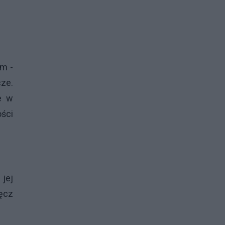
em -
cze.
e w
ści
jej
ręcz