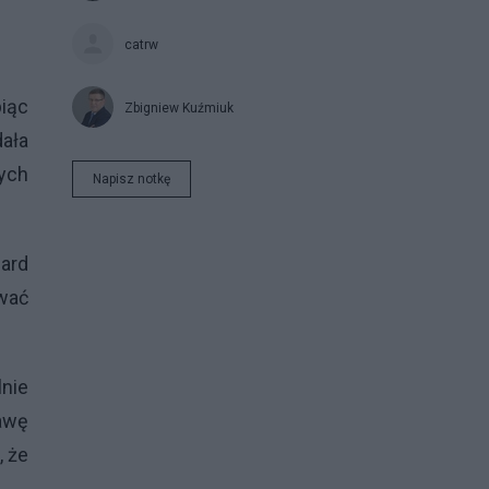
catrw
iąc
Zbigniew Kuźmiuk
dała
ych
Napisz notkę
zard
wać
nie
awę
, że