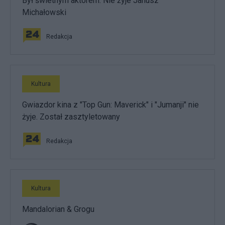
Był świetnym aktorem. Nie żyje Janusz
Michałowski
Redakcja
Kultura
Gwiazdor kina z "Top Gun: Maverick" i "Jumanji" nie
żyje. Został zasztyletowany
Redakcja
Kultura
Mandalorian & Grogu