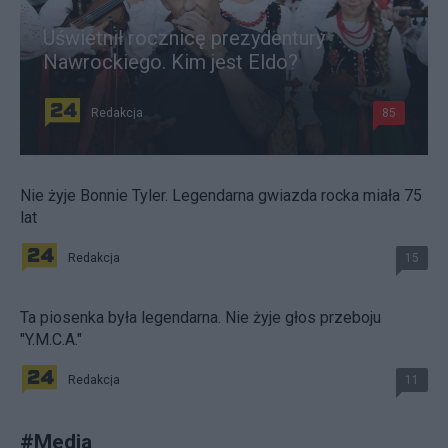
Uświetnił rocznicę prezydentury
Nawrockiego. Kim jest Eldo?
Redakcja
85
Nie żyje Bonnie Tyler. Legendarna gwiazda rocka miała 75
lat
Redakcja
15
Ta piosenka była legendarna. Nie żyje głos przeboju
"Y.M.C.A."
Redakcja
11
#
Media