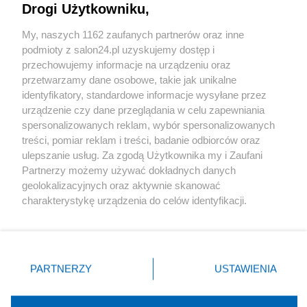
Drogi Użytkowniku,
Sport
My, naszych 1162 zaufanych partnerów oraz inne
podmioty z salon24.pl uzyskujemy dostęp i
Społeczeństwo
przechowujemy informacje na urządzeniu oraz
przetwarzamy dane osobowe, takie jak unikalne
Kultura
identyfikatory, standardowe informacje wysyłane przez
urządzenie czy dane przeglądania w celu zapewniania
spersonalizowanych reklam, wybór spersonalizowanych
treści, pomiar reklam i treści, badanie odbiorców oraz
ulepszanie usług. Za zgodą Użytkownika my i Zaufani
X
Facebook
Instagram
Youtube
Partnerzy możemy używać dokładnych danych
geolokalizacyjnych oraz aktywnie skanować
charakterystykę urządzenia do celów identyfikacji.
Web Content Media sp. z o. o. © 2022
Ponieważ cenimy Twoją prywatność, prosimy o zgodę na
korzystanie z tych technologii poprzez kliknięcie
„Akceptuję”. Zgoda jest dobrowolna i zawsze możesz ją
Pomoc
O nas
Praca
Reklama
Kontakt
zmienić/wycofać klikając przycisk ustawień prywatności
PARTNERZY
USTAWIENIA
znajdujący się w lewym dolnym rogu strony
. Niektóre
rodzaje przetwarzania danych nie wymagają zgody