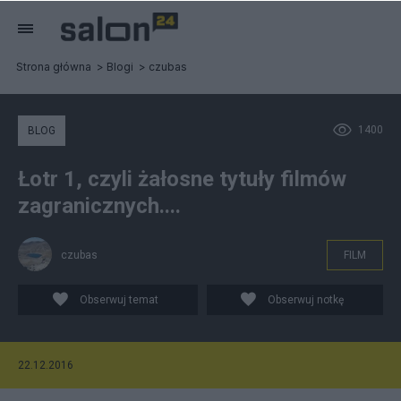
Strona główna
Blogi
czubas
1400
BLOG
Łotr 1, czyli żałosne tytuły filmów
zagranicznych....
czubas
FILM
Obserwuj temat
Obserwuj notkę
22.12.2016