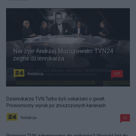
Nie żyje Andrzej Morozowski. TVN24
żegna dziennikarza
Redakcja
127
Dziennikarze TVN Turbo byli oskarżani o gwałt.
Prowomocny wyrok po zniszczonych karierach
Redakcja
22
Przejęcie TVN zahamowane do wyborów? Wyciekł list do