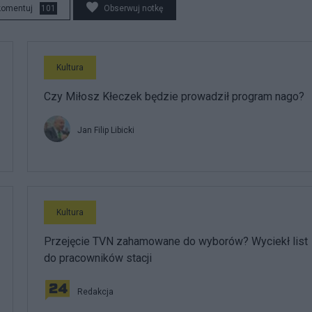
komentuj
101
Obserwuj notkę
Kultura
Czy Miłosz Kłeczek będzie prowadził program nago?
Jan Filip Libicki
Kultura
Przejęcie TVN zahamowane do wyborów? Wyciekł list
do pracowników stacji
Redakcja