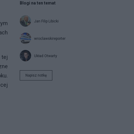
Blogi na ten temat
Jan Filip Libicki
tym
ach
wroclawskireporter
Układ Otwarty
 tej
czne
ku.
Napisz notkę
ęcej