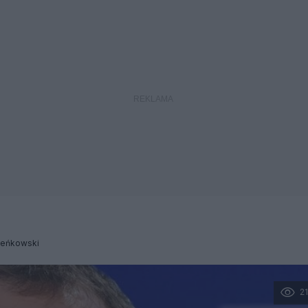
ieńkowski
2