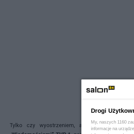
Drogi Użytkow
My, naszych 1160 zau
Tylko czy wyostrzeniem, a choćby i kontyn
informacje na urządze