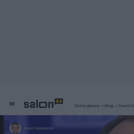
Strona główna
Blogi
Dawid S
Dawid Sieńkowski