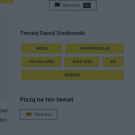
Skomentuj
101
Tematy Dawid Sieńkowski
MEDIA
KONFEDERACJA
POLSKA 2050
EURO 2020
KO
KOŚCIÓŁ
Piszą na ten temat
towi
Rafał Woś
ści.