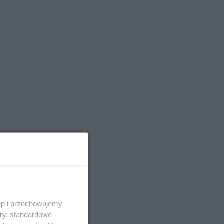
ęp i przechowujemy
e z
ory, standardowe