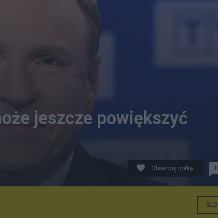
może jeszcze powiększyć
1
Obserwuj notkę
.A. Fot.: Radosław Pietruszka/PAP
BLO