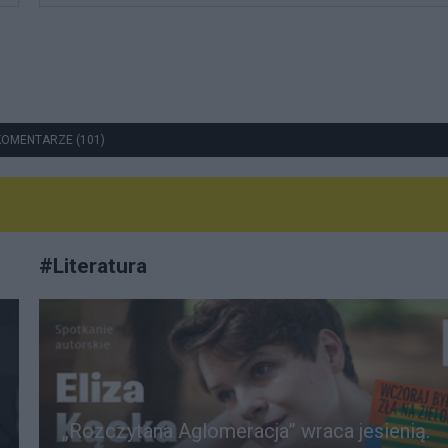
KOMENTARZE (101)
#
Literatura
„Rozczytana Aglomeracja” wraca jesienią.