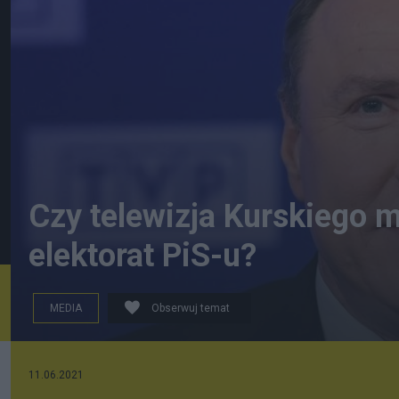
Czy telewizja Kurskiego 
elektorat PiS-u?
MEDIA
Obserwuj temat
Jacek Kurski - nowy - stary prezes Telewizji Polskiej S
11.06.2021