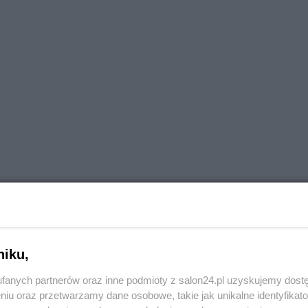
niku,
fanych partnerów oraz inne podmioty z salon24.pl uzyskujemy dost
uującą przekazu płynącego z programów na czel
niu oraz przetwarzamy dane osobowe, takie jak unikalne identyfikat