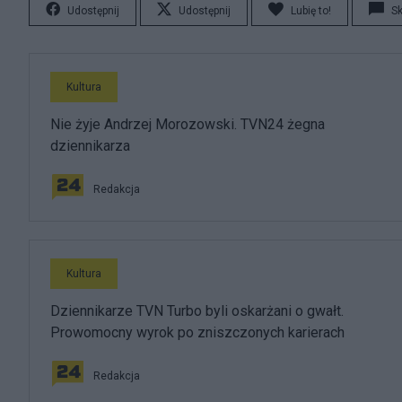
Udostępnij
Udostępnij
Lubię to!
S
Kultura
Nie żyje Andrzej Morozowski. TVN24 żegna
dziennikarza
Redakcja
Kultura
Dziennikarze TVN Turbo byli oskarżani o gwałt.
Prowomocny wyrok po zniszczonych karierach
Redakcja