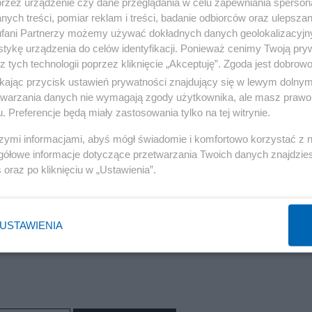
e
„Dziennikiem Telewizyjnym”
, można jeszcze powięks
przez urządzenie czy dane przeglądania w celu zapewniania sperson
ych treści, pomiar reklam i treści, badanie odbiorców oraz ulepszan
onej Prawicy!), do czego to wszystko ma się przec
fani Partnerzy możemy używać dokładnych danych geolokalizacyjn
tykę urządzenia do celów identyfikacji. Ponieważ cenimy Twoją pry
z tych technologii poprzez kliknięcie „Akceptuję”. Zgoda jest dobro
szka z Nowogrodzkiej w Warszawie, naprawdę wierzy,
ikając przycisk ustawień prywatności znajdujący się w lewym dolny
etwarzania danych nie wymagają zgody użytkownika, ale masz prawo 
, „Jak twierdzą Polacy…” i serią tzw. pasków w podob
. Preferencje będą miały zastosowania tylko na tej witrynie.
 przekonać, oprócz umownych „przekonanych”? Obawiam 
szymi informacjami, abyś mógł świadomie i komfortowo korzystać z
oryczne, ponieważ do przemyśleć i refleksji na ten temat
gółowe informacje dotyczące przetwarzania Twoich danych znajdzi
s
oraz po kliknięciu w „Ustawienia”.
Reklama
USTAWIENIA