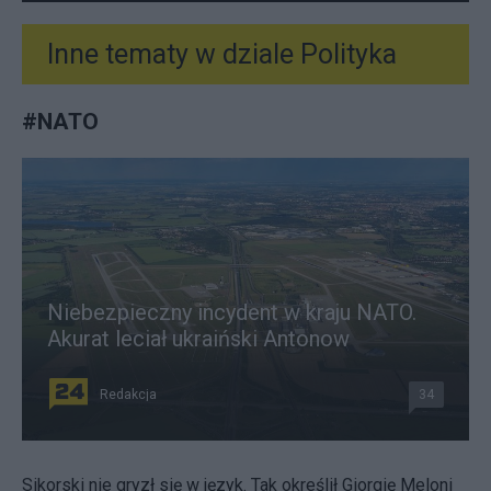
Inne tematy w dziale
Polityka
#
NATO
Niebezpieczny incydent w kraju NATO.
Akurat leciał ukraiński Antonow
Redakcja
34
Sikorski nie gryzł się w język. Tak określił Giorgię Meloni