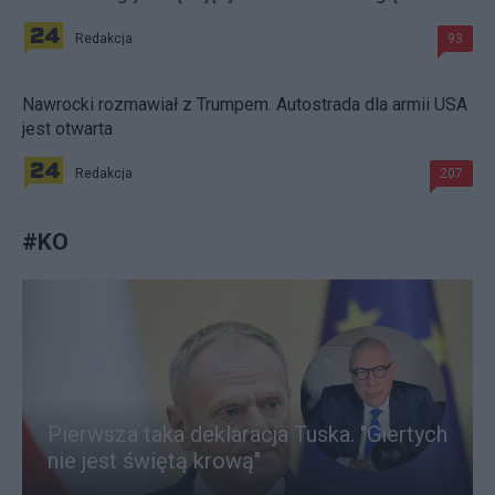
Redakcja
93
Nawrocki rozmawiał z Trumpem. Autostrada dla armii USA
jest otwarta
Redakcja
207
#
KO
Pierwsza taka deklaracja Tuska. "Giertych
nie jest świętą krową"