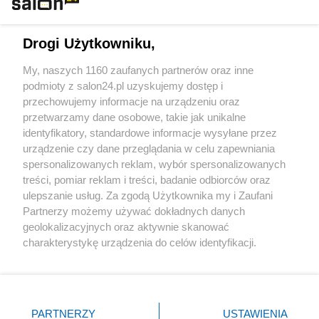
Technologie
Drogi Użytkowniku,
Sport
My, naszych 1160 zaufanych partnerów oraz inne
podmioty z salon24.pl uzyskujemy dostęp i
Społeczeństwo
przechowujemy informacje na urządzeniu oraz
przetwarzamy dane osobowe, takie jak unikalne
Kultura
identyfikatory, standardowe informacje wysyłane przez
urządzenie czy dane przeglądania w celu zapewniania
spersonalizowanych reklam, wybór spersonalizowanych
treści, pomiar reklam i treści, badanie odbiorców oraz
ulepszanie usług. Za zgodą Użytkownika my i Zaufani
X
Facebook
Instagram
Youtube
Partnerzy możemy używać dokładnych danych
geolokalizacyjnych oraz aktywnie skanować
charakterystykę urządzenia do celów identyfikacji.
Web Content Media sp. z o. o. © 2022
Ponieważ cenimy Twoją prywatność, prosimy o zgodę na
korzystanie z tych technologii poprzez kliknięcie
„Akceptuję”. Zgoda jest dobrowolna i zawsze możesz ją
Pomoc
O nas
Praca
Reklama
Kontakt
zmienić/wycofać klikając przycisk ustawień prywatności
PARTNERZY
USTAWIENIA