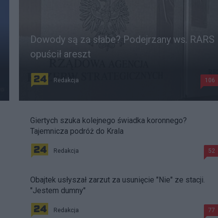
Dowody są za słabe? Podejrzany ws. RARS
opuścił areszt
Redakcja
106
Giertych szuka kolejnego świadka koronnego?
Tajemnicza podróż do Krala
Redakcja
52
Obajtek usłyszał zarzut za usunięcie "Nie" ze stacji.
"Jestem dumny"
Redakcja
77