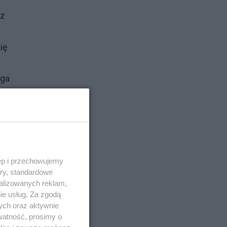
ez
ię
iga
ych
ęp i przechowujemy
ory, standardowe
alizowanych reklam,
ie usług. Za zgodą
ych oraz aktywnie
watność, prosimy o