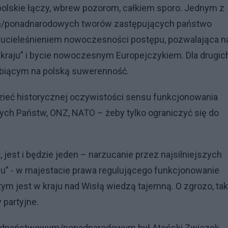
lskie łączy, wbrew pozorom, całkiem sporo. Jednym z
ch/ponadnarodowych tworów zastępujących państwo
a ucieleśnieniem nowoczesności postępu, pozwalająca n
kraju” i bycie nowoczesnym Europejczykiem. Dla drugich
biącym na polską suwerenność.
dzieć historycznej oczywistości sensu funkcjonowania
łych Państw, ONZ, NATO – żeby tylko ograniczyć się do
est i będzie jeden – narzucanie przez najsilniejszych
lu” - w majestacie prawa regulującego funkcjonowanie
o tym jest w kraju nad Wisłą wiedzą tajemną. O zgrozo, ta
 partyjne.
adpaństwowym/ponadnarodowym był Ateński Związek