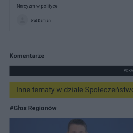
Narcyzm w polityce
brat Damian
Komentarze
POKA
Inne tematy w dziale
Społeczeństw
#
Głos Regionów