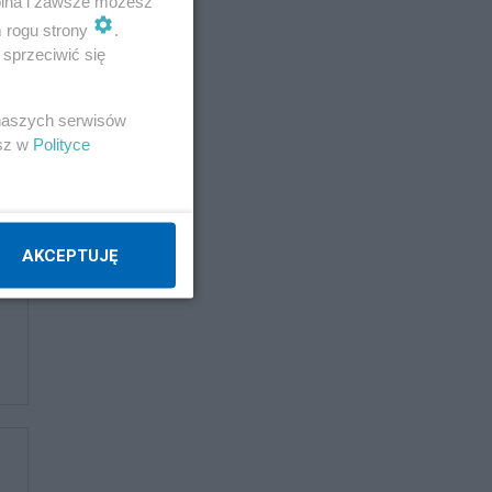
wolna i zawsze możesz
m rogu strony
.
sprzeciwić się
 naszych serwisów
esz w
Polityce
AKCEPTUJĘ