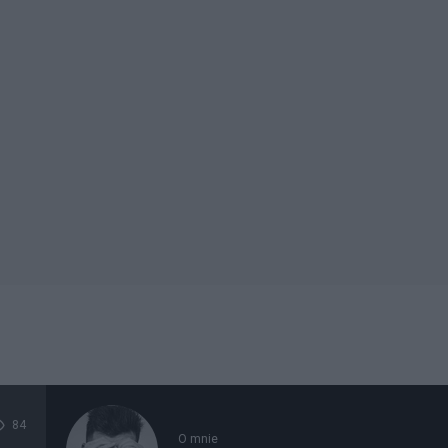
84
O mnie