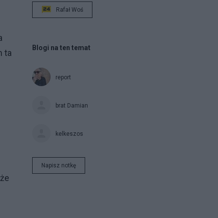
Rafał Woś
a
Blogi na ten temat
 ta
report
brat Damian
kelkeszos
Napisz notkę
kże