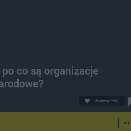
i po co są organizacje
arodowe?
Obserwuj notkę
BLO