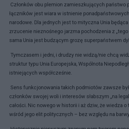
Członków obu plemion zamieszkujących państwo po
łączników jest wiara w istnienie ponadpaństwowy
narodowe. Dla jednych jest to mityczna Unia będąc
zrzucenie nieznośnego jarzma pochodzenia z „tego 
sama Unia jest budzącym grozę superpaństwem dy
Tymczasem i jedni, i drudzy nie widzą/nie chcą wi
struktur typu Unia Europejska, Wspólnota Niepodleg
istniejących współcześnie.
Sens funkcjonowania takich podmiotów zawsze był, j
członków swojej woli i interesów słabszym „na lega
całości. Nic nowego w historii i aż dziw, że wiedza 
wśród jego elit politycznych – bez względu na barwy
Historycznie pierwszym znanym nam tworem pon