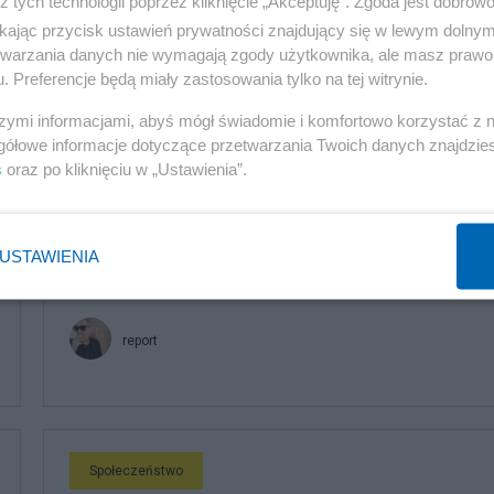
z tych technologii poprzez kliknięcie „Akceptuję”. Zgoda jest dobro
ż całkiem inna historia.
ikając przycisk ustawień prywatności znajdujący się w lewym dolny
etwarzania danych nie wymagają zgody użytkownika, ale masz prawo 
. Preferencje będą miały zastosowania tylko na tej witrynie.
szymi informacjami, abyś mógł świadomie i komfortowo korzystać z
gółowe informacje dotyczące przetwarzania Twoich danych znajdzi
komentuj
Obserwuj notkę
s
oraz po kliknięciu w „Ustawienia”.
Społeczeństwo
USTAWIENIA
Kultura pole walki o głosy wyborców
report
Społeczeństwo