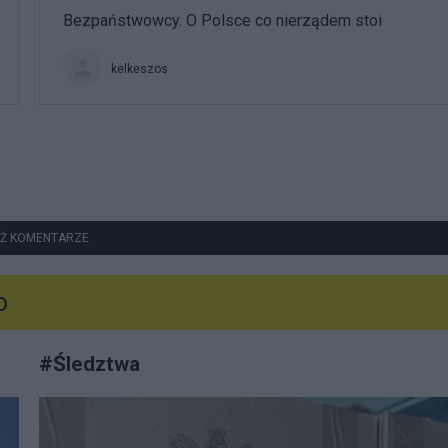
Bezpaństwowcy. O Polsce co nierządem stoi
kelkeszos
Ż KOMENTARZE
o
#
Śledztwa