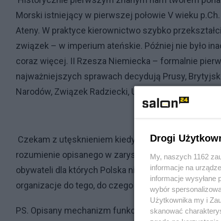
Morski istniejący w pierwszej połowie V wieku p.Ch.
Ateny. W praktyce kierownictwo szybko przekształci
związek – w imperium ateńskie. Później nie było ina
coraz więcej. II Rzesza Niemiecka – formalnie pie
najważniejszych sprawach decydują Prusy, Brytyjsk
Narodów, Związek Radziecki, Układ Warszawski… itd., 
Drogi Użytkow
Czekam z utęsknieniem kiedy w Polsce pojawią się p
rozumienie opisanego w zarysie mechanizmu będzie
My, naszych 1162 zau
informacje na urządze
obywateli dla których Polska nie ma barw partyjnyc
informacje wysyłane 
organizacje do tego, do czego faktycznie służą. Do r
wybór spersonalizowan
Użytkownika my i Zau
PS. Opisany mechanizm funkcjonuje rzecz jasna rów
skanować charakterys