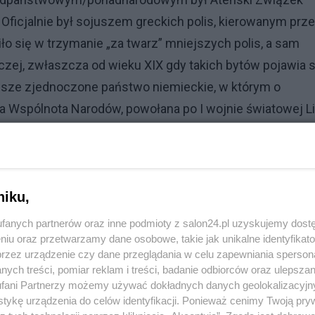
 Oficjalnie był sojuszem greckich polis, kierowanym prz
ło się w trzymanie „za twarz” mniejszych polis, a sam
czej, zwłaszcza od wieku XIX gdy takich bytów pojawia s
rwsze zjednoczone państwo niemieckie, w którym o
a Wspólnota Narodów, powołana po I wojnie światowej L
itp. .
Reklama
niku,
olitycy, bez względu na opcje polityczne, dla których
 czymś oczywistym. I którzy, popierani przez świadom
fanych partnerów oraz inne podmioty z salon24.pl uzyskujemy dost
niu oraz przetwarzamy dane osobowe, takie jak unikalne identyfikat
h, zaczną wykorzystywać Unię, ONZ i wszelkie inne
przez urządzenie czy dane przeglądania w celu zapewniania sperson
ealizowania polskich interesów.
ych treści, pomiar reklam i treści, badanie odbiorców oraz ulepszan
fani Partnerzy możemy używać dokładnych danych geolokalizacyjn
nież w przypadkach zawiązywanych doraźnie koalicji,
tykę urządzenia do celów identyfikacji. Ponieważ cenimy Twoją pry