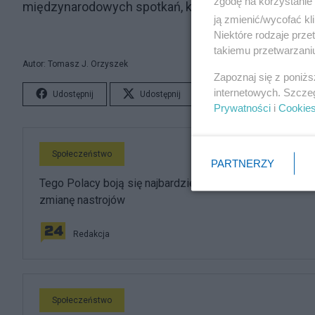
zgodę na korzystanie 
międzynarodowych spotkań, konferencji itp. Ale to ju
ją zmienić/wycofać kl
Niektóre rodzaje prz
takiemu przetwarzaniu
Autor: Tomasz J. Orzyszek
Zapoznaj się z poniż
internetowych. Szcze
Udostępnij
Udostępnij
Lubię to!
S
Prywatności
i
Cookie
Społeczeństwo
PARTNERZY
Tego Polacy boją się najbardziej. Badanie pokazuje
zmianę nastrojów
Redakcja
Społeczeństwo