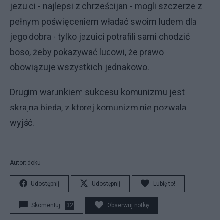
jezuici - najlepsi z chrześcijan - mogli szczerze z
pełnym poświęceniem władać swoim ludem dla
jego dobra - tylko jezuici potrafili sami chodzić
boso, żeby pokazywać ludowi, że prawo
obowiązuje wszystkich jednakowo.
Drugim warunkiem sukcesu komunizmu jest
skrajna bieda, z której komunizm nie pozwala
wyjść.
Autor: doku
Udostępnij
Udostępnij
Lubię to!
Skomentuj
32
Obserwuj notkę