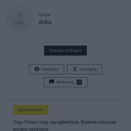
O mnie
doku
Nowości od blogera
Udostępnij
Udostępnij
Skomentuj
32
Społeczeństwo
Tego Polacy boją się najbardziej. Badanie pokazuje
zmianę nastrojów