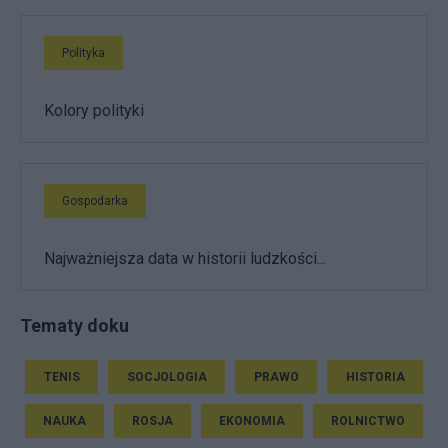
Polityka
Kolory polityki
Gospodarka
Najważniejsza data w historii ludzkości...
Tematy doku
TENIS
SOCJOLOGIA
PRAWO
HISTORIA
NAUKA
ROSJA
EKONOMIA
ROLNICTWO