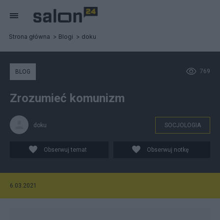
Strona główna
Blogi
doku
769
BLOG
Zrozumieć komunizm
doku
SOCJOLOGIA
Obserwuj temat
Obserwuj notkę
6.03.2021