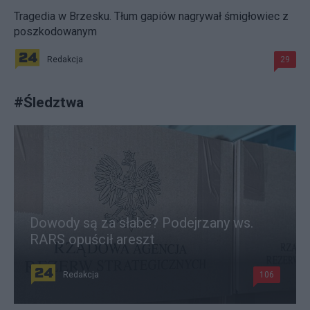
Tragedia w Brzesku. Tłum gapiów nagrywał śmigłowiec z
poszkodowanym
Redakcja
29
#
Śledztwa
Dowody są za słabe? Podejrzany ws.
RARS opuścił areszt
Redakcja
106