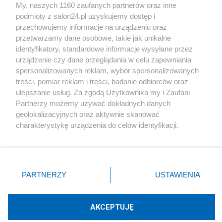
My, naszych 1160 zaufanych partnerów oraz inne
podmioty z salon24.pl uzyskujemy dostęp i
Społeczeństwo
przechowujemy informacje na urządzeniu oraz
przetwarzamy dane osobowe, takie jak unikalne
Kultura
identyfikatory, standardowe informacje wysyłane przez
urządzenie czy dane przeglądania w celu zapewniania
spersonalizowanych reklam, wybór spersonalizowanych
treści, pomiar reklam i treści, badanie odbiorców oraz
ulepszanie usług. Za zgodą Użytkownika my i Zaufani
X
Facebook
Instagram
Youtube
Partnerzy możemy używać dokładnych danych
geolokalizacyjnych oraz aktywnie skanować
charakterystykę urządzenia do celów identyfikacji.
Web Content Media sp. z o. o. © 2022
Ponieważ cenimy Twoją prywatność, prosimy o zgodę na
korzystanie z tych technologii poprzez kliknięcie
„Akceptuję”. Zgoda jest dobrowolna i zawsze możesz ją
Pomoc
O nas
Praca
Reklama
Kontakt
zmienić/wycofać klikając przycisk ustawień prywatności
PARTNERZY
USTAWIENIA
znajdujący się w lewym dolnym rogu strony
. Niektóre
rodzaje przetwarzania danych nie wymagają zgody
użytkownika, ale masz prawo sprzeciwić się takiemu
AKCEPTUJĘ
przetwarzaniu. Preferencje będą miały zastosowania tylko
Technologię dostarcza:
W3media.pl