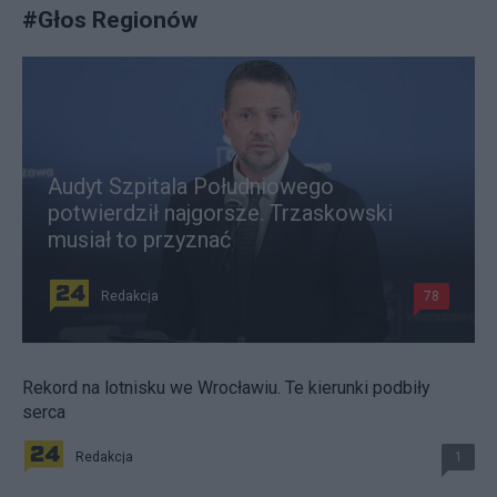
#
Głos Regionów
Audyt Szpitala Południowego
potwierdził najgorsze. Trzaskowski
musiał to przyznać
Redakcja
78
Rekord na lotnisku we Wrocławiu. Te kierunki podbiły
serca
Redakcja
1