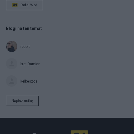
Rafał Woś
Blogi na ten temat
report
brat Damian
kelkeszos
Napisz notkę