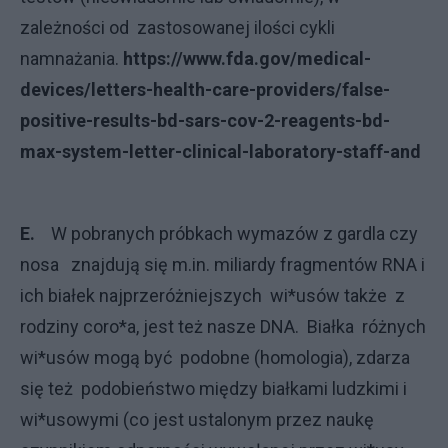
zależności od zastosowanej ilości cykli
namnażania.
https://www.fda.gov/medical-
devices/letters-health-care-providers/false-
positive-results-bd-sars-cov-2-reagents-bd-
max-system-letter-clinical-laboratory-staff-and
E.
W pobranych próbkach wymazów z gardla czy
nosa znajdują się m.in. miliardy fragmentów RNA i
ich białek najprzeróżniejszych wi*usów także z
rodziny coro*a, jest też nasze DNA. Białka różnych
wi*usów mogą być podobne (homologia), zdarza
się też podobieństwo między białkami ludzkimi i
wi*usowymi (co jest ustalonym przez naukę