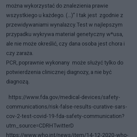
można wykorzystać do znalezienia prawie
wszystkiego u każdego. (...)” I tak jest zgodnie z
przewidywaniami wynalazcy.Test w najlepszym
przypadku wykrywa materiał genetyczny w*usa,
ale nie może określić, czy dana osoba jest chora i
czy zaraża.
PCR, poprawnie wykonany może służyć tylko do
potwierdzenia clinicznej diagnozy, a nie być
diagnozą.
https://www.fda.gov/medical-devices/safety-
communications/risk-false-results-curative-sars-
cov-2-test-covid-19-fda-safety-communication?
utm_source=CDRHTwitterD
https://www.who.int/news/item/14-12-2020-who-