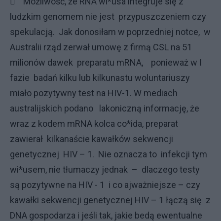
 Możliwość, że RNA wi*usa integruje się z
ludzkim genomem nie jest przypuszczeniem czy
spekulacją. Jak donosiłam w poprzedniej notce, w
Australii rząd zerwał umowę z firmą CSL na 51
milionów dawek preparatu mRNA, ponieważ w I
fazie badań kilku lub kilkunastu woluntariuszy
miało pozytywny test na HIV-1. W mediach
australijskich podano lakoniczną informację, że
wraz z kodem mRNA kolca co*ida, preparat
zawierał kilkanaście kawałków sekwencji
genetycznej HIV – 1. Nie oznacza to infekcji tym
wi*usem, nie tłumaczy jednak – dlaczego testy
są pozytywne na HIV - 1 i co ajważniejsze – czy
kawałki sekwencji genetycznej HIV – 1 łączą się z
DNA gospodarza i jeśli tak, jakie bedą ewentualne