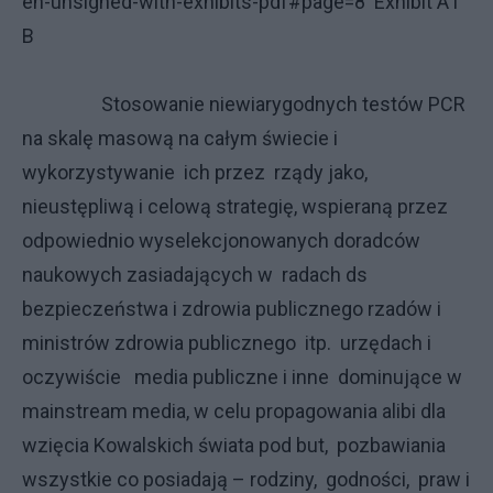
en-unsigned-with-exhibits-pdf#page=8 Exhibit A i
B
Stosowanie niewiarygodnych testów PCR
na skalę masową na całym świecie i
wykorzystywanie ich przez rządy jako,
nieustępliwą i celową strategię, wspieraną przez
odpowiednio wyselekcjonowanych doradców
naukowych zasiadających w radach ds
bezpieczeństwa i zdrowia publicznego rzadów i
ministrów zdrowia publicznego itp. urzędach i
oczywiście media publiczne i inne dominujące w
mainstream media, w celu propagowania alibi dla
wzięcia Kowalskich świata pod but, pozbawiania
wszystkie co posiadają – rodziny, godności, praw i