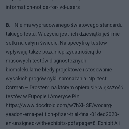
information-notice-for-ivd-users
B
. Nie ma wypracowanego światowego standardu
takiego testu. W użyciu jest ich dziesiątki jeśli nie
setki na całym świecie. Na specyfikę testów
wpływają także poza nieprzydatnością do
masowych testów diagnostcznych -
biomolekularne błędy projektowe i stosowanie
wysokich progów cykli namnażania. Np. test
Corman – Drosten: na którym opiera się większość
testów w Eupopie i Ameryce Płn.
https://www.docdroid.com/w7hXHSE/wodarg-
yeadon-ema-petition-pfizer-trial-final-01dec2020-
en-unsigned-with-exhibits-pdf#page=8 Exhibit A i