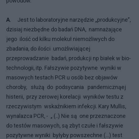
powodów.
A
. Jest to laboratoryjne narzędzie „produkcyjne”,
dzisiaj niezbędne do badań DNA, namnażające
jego ilość od kilku molekuł niemożliwych do
zbadania, do ilości umożliwiającej
przeprowadzanie badań, produkcji np białek w bio-
technologii, itp. Fałszywie pozytywne wyniki w
masowych testach PCR u osób bez objawów
choroby, służą do podsycania pandemicznąej
histerii, przy zerowej korelacji wyników testu z
rzeczywistym wskaźnikiem infekcji. Kary Mullis,
wynalazca PCR, - „ (..) Nie są one przeznaczone
do testów masowych, są zbyt czułe i fałszywie
pozytywne wyniki byłyby powszechne (...) test