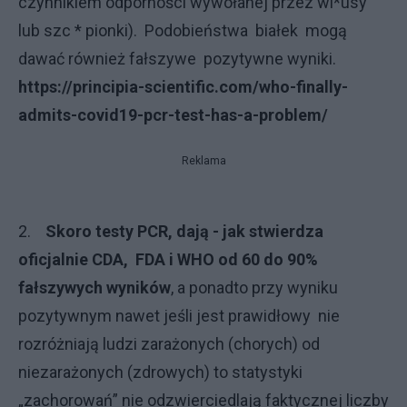
czynnikiem odporności wywołanej przez wi*usy
lub szc * pionki). Podobieństwa białek mogą
dawać również fałszywe pozytywne wyniki.
https://principia-scientific.com/who-finally-
admits-covid19-pcr-test-has-a-problem/
Reklama
2.
Skoro testy PCR, dają - jak stwierdza
oficjalnie CDA, FDA i WHO od 60 do 90%
fałszywych wyników
, a ponadto przy wyniku
pozytywnym nawet jeśli jest prawidłowy nie
rozróżniają ludzi zarażonych (chorych) od
niezarażonych (zdrowych) to statystyki
„zachorowań” nie odzwierciedlają faktycznej liczby