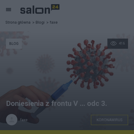
Strona główna
Blogi
faxe
416
BLOG
Doniesienia z frontu V ... odc 3.
faxe
KORONAWIRUS
Gerd Altmann