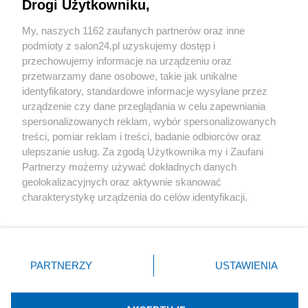
Drogi Użytkowniku,
Sport
My, naszych 1162 zaufanych partnerów oraz inne
podmioty z salon24.pl uzyskujemy dostęp i
Społeczeństwo
przechowujemy informacje na urządzeniu oraz
przetwarzamy dane osobowe, takie jak unikalne
Kultura
identyfikatory, standardowe informacje wysyłane przez
urządzenie czy dane przeglądania w celu zapewniania
spersonalizowanych reklam, wybór spersonalizowanych
treści, pomiar reklam i treści, badanie odbiorców oraz
ulepszanie usług. Za zgodą Użytkownika my i Zaufani
X
Facebook
Instagram
Youtube
Partnerzy możemy używać dokładnych danych
geolokalizacyjnych oraz aktywnie skanować
charakterystykę urządzenia do celów identyfikacji.
Web Content Media sp. z o. o. © 2022
Ponieważ cenimy Twoją prywatność, prosimy o zgodę na
korzystanie z tych technologii poprzez kliknięcie
„Akceptuję”. Zgoda jest dobrowolna i zawsze możesz ją
Pomoc
O nas
Praca
Reklama
Kontakt
zmienić/wycofać klikając przycisk ustawień prywatności
PARTNERZY
USTAWIENIA
znajdujący się w lewym dolnym rogu strony
. Niektóre
rodzaje przetwarzania danych nie wymagają zgody
użytkownika, ale masz prawo sprzeciwić się takiemu