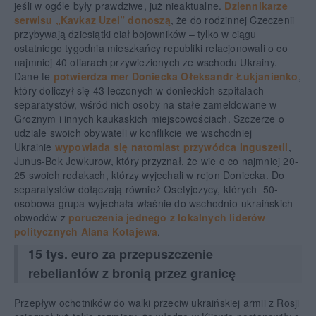
jeśli w ogóle były prawdziwe, już nieaktualne.
Dziennikarze
serwisu „Kavkaz Uzel” donoszą
, że do rodzinnej Czeczenii
przybywają dziesiątki ciał bojowników – tylko w ciągu
ostatniego tygodnia mieszkańcy republiki relacjonowali o co
najmniej 40 ofiarach przywiezionych ze wschodu Ukrainy.
Dane te
potwierdza mer Doniecka Ołeksandr Łukjanienko
,
który doliczył się 43 leczonych w donieckich szpitalach
separatystów, wśród nich osoby na stałe zameldowane w
Groznym i innych kaukaskich miejscowościach. Szczerze o
udziale swoich obywateli w konflikcie we wschodniej
Ukrainie
wypowiada się natomiast przywódca Inguszetii
,
Junus-Bek Jewkurow, który przyznał, że wie o co najmniej 20-
25 swoich rodakach, którzy wyjechali w rejon Doniecka. Do
separatystów dołączają również Osetyjczycy, których 50-
osobowa grupa wyjechała właśnie do wschodnio-ukraińskich
obwodów z
poruczenia jednego z lokalnych liderów
politycznych Alana Kotajewa
.
15 tys. euro za przepuszczenie
rebeliantów z bronią przez granicę
Przepływ ochotników do walki przeciw ukraińskiej armii z Rosji