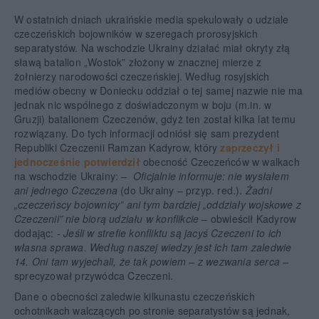
W ostatnich dniach ukraińskie media spekulowały o udziale
czeczeńskich bojowników w szeregach prorosyjskich
separatystów. Na wschodzie Ukrainy działać miał okryty złą
sławą batalion „Wostok” złożony w znacznej mierze z
żołnierzy narodowości czeczeńskiej. Według rosyjskich
mediów obecny w Doniecku oddział o tej samej nazwie nie ma
jednak nic wspólnego z doświadczonym w boju (m.in. w
Gruzji) batalionem Czeczenów, gdyż ten został kilka lat temu
rozwiązany. Do tych informacji odniósł się sam prezydent
Republiki Czeczenii Ramzan Kadyrow, który
zaprzeczył i
jednocześnie potwierdził
obecność Czeczeńców w walkach
na wschodzie Ukrainy: –
Oficjalnie informuje: nie wysłałem
ani jednego Czeczena
(do Ukrainy – przyp. red.).
Żadni
„czeczeńscy bojownicy” ani tym bardziej „oddziały wojskowe z
Czeczenii” nie biorą udziału w konflikcie
– obwieścił Kadyrow
dodając:
- Jeśli w strefie konfliktu są jacyś Czeczeni to ich
własna sprawa. Według naszej wiedzy jest ich tam zaledwie
14. Oni tam wyjechali, że tak powiem – z wezwania serca –
sprecyzował przywódca Czeczeni.
Dane o obecności zaledwie kilkunastu czeczeńskich
ochotnikach walczących po stronie separatystów są jednak,