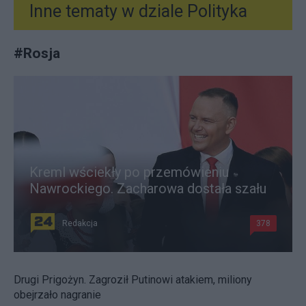
Inne tematy w dziale
Polityka
#
Rosja
Kreml wściekły po przemówieniu
Nawrockiego. Zacharowa dostała szału
Redakcja
378
Drugi Prigożyn. Zagroził Putinowi atakiem, miliony
obejrzało nagranie