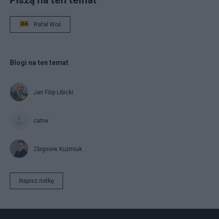
Rafał Woś
Blogi na ten temat
Jan Filip Libicki
catrw
Zbigniew Kuźmiuk
Napisz notkę