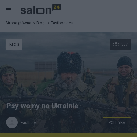
Strona główna
Blogi
Eastbook.eu
887
BLOG
Psy wojny na Ukrainie
Eastbook.eu
POLITYKA
Kozak Babaj, źródło: vk.com/kazak_babaj