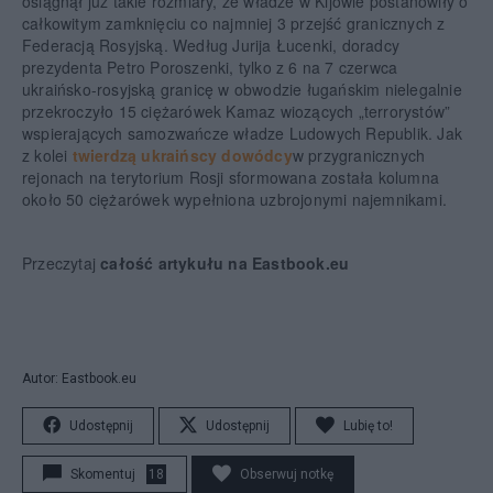
osiągnął już takie rozmiary, że władze w Kijowie postanowiły o
całkowitym zamknięciu co najmniej 3 przejść granicznych z
Federacją Rosyjską. Według Jurija Łucenki, doradcy
prezydenta Petro Poroszenki, tylko z 6 na 7 czerwca
ukraińsko-rosyjską granicę w obwodzie ługańskim nielegalnie
przekroczyło 15 ciężarówek Kamaz wiozących „terrorystów”
wspierających samozwańcze władze Ludowych Republik. Jak
z kolei
twierdzą ukraińscy dowódcy
w przygranicznych
rejonach na terytorium Rosji sformowana została kolumna
około 50 ciężarówek wypełniona uzbrojonymi najemnikami.
Przeczytaj
całość artykułu na Eastbook.eu
Autor: Eastbook.eu
Udostępnij
Udostępnij
Lubię to!
Skomentuj
18
Obserwuj notkę