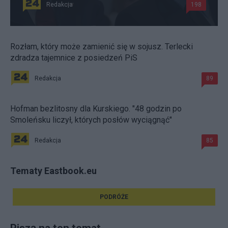
Redakcja
198
Rozłam, który może zamienić się w sojusz. Terlecki
zdradza tajemnice z posiedzeń PiS
Redakcja
89
Hofman bezlitosny dla Kurskiego. "48 godzin po
Smoleńsku liczył, których posłów wyciągnąć"
Redakcja
85
Tematy Eastbook.eu
PODRÓŻE
Piszą na ten temat