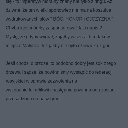
się - to imperatyw moralny znany nie tylko z ringu. Aż
dziwne, że ten wielki sportowiec nie
ma na koszulce
wydrukowanych słów " BÓG, HONOR i OJCZYZNA " .
Chyba ktoś mógłby zasponsorować taki napis ?
Myślę, że gdyby wygrał, zająłby w sercach rodaków
miejsce Małysza, też jakby nie było człowieka z gór.
Jeśli chodzi o brzozę, to podobno dobry jest sok z tego
drzewa i sądzę, że powinniśmy wystąpić do federacji
rosyjskiej w sprawie zezwolenia na
wykopanie tej relikwii i następnie powinna ona zostać
przesadzona na nasz grunt.