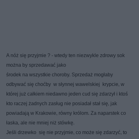
A nóż się przyjmie ? - wtedy ten niezwykle zdrowy sok
można by sprzedawać jako
środek na wszystkie choroby. Sprzedaż mogłaby
odbywać się choćby
w słynnej wawelskiej
krypcie, w
której już całkiem niedawno jeden cud się zdarzył i ktoś
kto raczej żadnych zasług nie posiadał stał się, jak
powiadają w Krakowie, równy królom. Za naparstek co
łaska, ale nie mniej niż stówkę.
Jeśli drzewko
się nie przyjmie, co może się zdarzyć, to