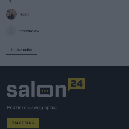
report
threeme-ww
Napisz notkę
Podziel się swoją opinią
ZAŁÓŻ BLOG