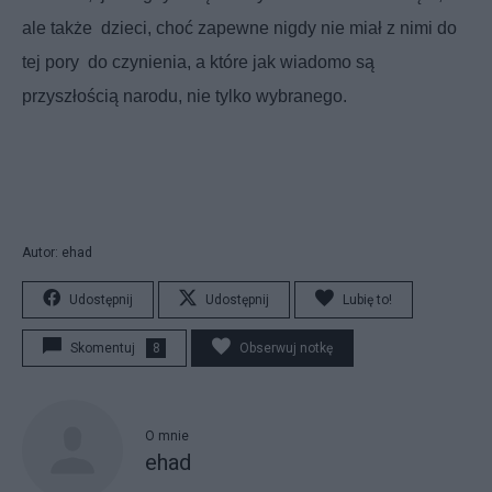
ale także
dzieci, choć zapewne nigdy nie miał z nimi do
tej pory
do czynienia, a które jak wiadomo są
przyszłością narodu, nie tylko wybranego.
Autor: ehad
Udostępnij
Udostępnij
Lubię to!
Skomentuj
8
Obserwuj notkę
O mnie
ehad