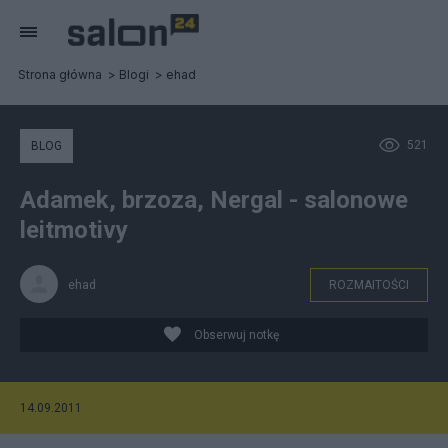
Strona główna
Blogi
ehad
521
BLOG
Adamek, brzoza, Nergal - salonowe
leitmotivy
ehad
ROZMAITOŚCI
Obserwuj notkę
14.09.2011