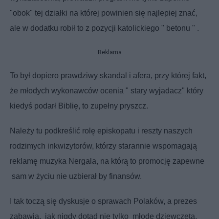
"obok" tej działki na której powinien się najlepiej znać,
ale
w dodatku robił to z pozycji katolickiego " betonu " .
Reklama
To był dopiero prawdziwy skandal i afera, przy której fakt,
że młodych wykonawców ocenia " stary
wyjadacz" który
kiedyś podarł Biblię, to zupełny pryszcz.
Należy tu podkreślić rolę episkopatu i reszty naszych
rodzimych inkwizytorów, którzy starannie wspomagają
reklamę muzyka Nergala, na którą to promocję zapewne
sam w życiu nie uzbierał by finansów.
I tak toczą się dyskusje o sprawach Polaków, a prezes
zabawia,
jak nigdy dotąd nie tylko
młode dziewczęta,