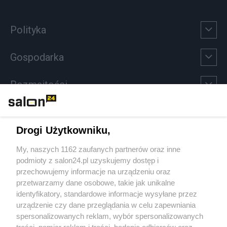
Polityka
Gospodarka
Rozmaitości
Technologie
Drogi Użytkowniku,
Sport
My, naszych 1162 zaufanych partnerów oraz inne
podmioty z salon24.pl uzyskujemy dostęp i
Społeczeństwo
przechowujemy informacje na urządzeniu oraz
przetwarzamy dane osobowe, takie jak unikalne
Kultura
identyfikatory, standardowe informacje wysyłane przez
urządzenie czy dane przeglądania w celu zapewniania
spersonalizowanych reklam, wybór spersonalizowanych