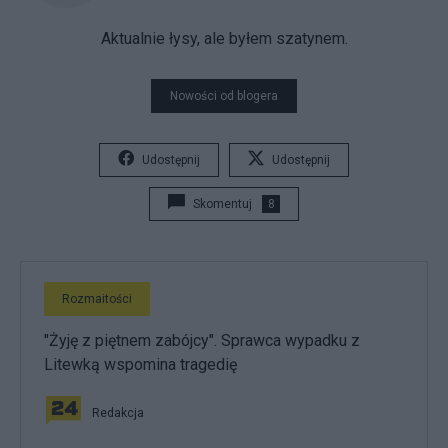
Aktualnie łysy, ale byłem szatynem.
Nowości od blogera
Udostępnij
Udostępnij
Skomentuj
8
Rozmaitości
"Żyję z piętnem zabójcy". Sprawca wypadku z
Litewką wspomina tragedię
Redakcja