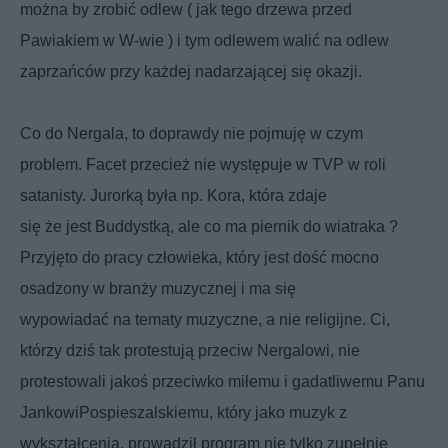
można by zrobić odlew ( jak tego drzewa przed
Pawiakiem w W-wie ) i tym odlewem walić na odlew
zaprzańców przy
każdej nadarzającej się okazji.
Co do Nergala, to doprawdy nie pojmuję w czym
problem. Facet przecież nie występuje w TVP w roli
satanisty. Jurorką była np. Kora, która zdaje
się że jest Buddystką, ale co ma piernik do wiatraka ?
Przyjęto do pracy człowieka, który jest dość mocno
osadzony w branży muzycznej i ma się
wypowiadać na tematy muzyczne, a nie religijne. Ci,
którzy dziś tak protestują przeciw Nergalowi, nie
protestowali jakoś przeciwko
miłemu i gadatliwemu Panu
Jankowi
Pospieszalskiemu, który jako muzyk z
wykształcenia, prowadził program nie tylko zupełnie