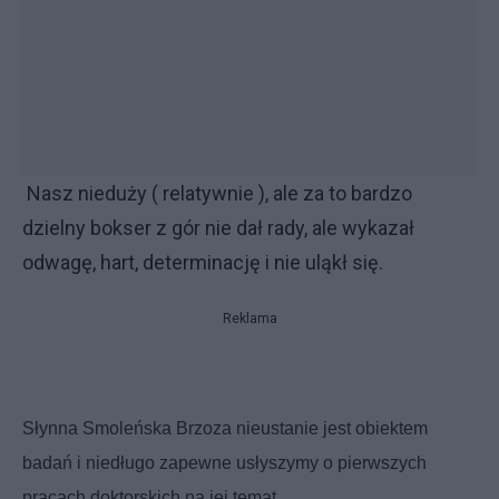
Nasz nieduży ( relatywnie ), ale za to bardzo
dzielny bokser z gór nie dał rady, ale wykazał
odwagę, hart, determinację i nie uląkł się.
Reklama
Słynna Smoleńska Brzoza nieustanie jest obiektem
badań i niedługo zapewne usłyszymy o pierwszych
pracach doktorskich na jej temat.