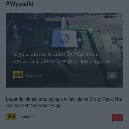
#
Wypadki
"Żyję z piętnem zabójcy". Sprawca
wypadku z Litewką wspomina tragedię
Redakcja
22
Legenda himalaizmu zginęła w lawinie na Broad Peak. Nie
żyje Nirmal "Nimsdai” Purja
Redakcja
132