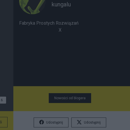
kungalu
Fabryka Prostych Rozwiązań
X
Nowości od blogera
6
G
Udostępnij
Udostępnij