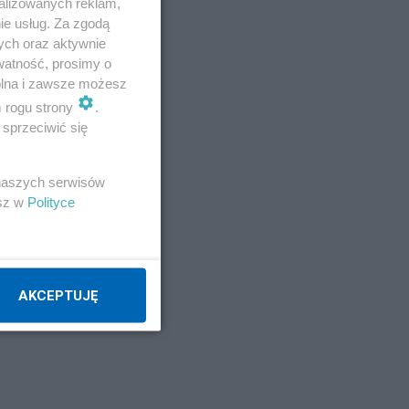
alizowanych reklam,
Napisz notkę
ie usług. Za zgodą
ych oraz aktywnie
watność, prosimy o
wolna i zawsze możesz
m rogu strony
.
sprzeciwić się
 naszych serwisów
esz w
Polityce
AKCEPTUJĘ