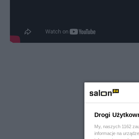
Drogi Użytkow
My, naszych 1162 zau
informacje na urządze