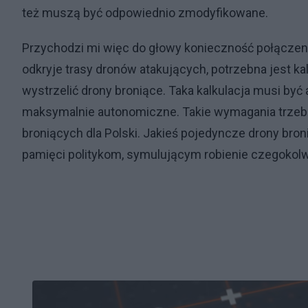
też muszą być odpowiednio zmodyfikowane.
Przychodzi mi więc do głowy konieczność połączeni
odkryje trasy dronów atakujących, potrzebna jest kalk
wystrzelić drony broniące. Taka kalkulacja musi by
maksymalnie autonomiczne. Takie wymagania trzeba
broniących dla Polski. Jakieś pojedyncze drony bron
pamięci politykom, symulującym robienie czegokolw