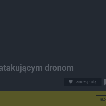
 atakującym dronom
Obserwuj notkę
BLO