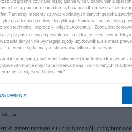
przez urządzenie czy dane przeglądania w celu zapewniania sperson
ych treści, pomiar reklam i treści, badanie odbiorców oraz ulepszan
fani Partnerzy możemy używać dokładnych danych geolokalizacyjn
tykę urządzenia do celów identyfikacji. Ponieważ cenimy Twoją pry
z tych technologii poprzez kliknięcie „Akceptuję”. Zgoda jest dobro
ikając przycisk ustawień prywatności znajdujący się w lewym dolny
etwarzania danych nie wymagają zgody użytkownika, ale masz prawo 
. Preferencje będą miały zastosowania tylko na tej witrynie.
szymi informacjami, abyś mógł świadomie i komfortowo korzystać z
gółowe informacje dotyczące przetwarzania Twoich danych znajdzi
s
oraz po kliknięciu w „Ustawienia”.
ości rzędu 350km/h, a aktualne drony Shahed też mają
USTAWIENIA
ącego to 15 minut.
Reklama
m/h, zatem następuje tu ciągły rozwój i drony broniące