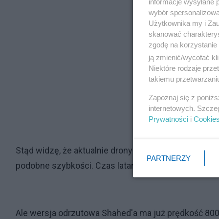
informacje wysyłane 
wybór spersonalizowan
Użytkownika my i Zau
skanować charakterys
zgodę na korzystanie 
ją zmienić/wycofać kl
Niektóre rodzaje prz
takiemu przetwarzaniu
Zapoznaj się z poniż
internetowych. Szcze
Prywatności
i
Cookie
Stąd widzę, że aktualnie drony broniące mają prędk
PARTNERZY
podobne szybkości. Czas latania takiego drona broni
Ale wersja odrzutowa Shahed'a ma już prędkość 800k