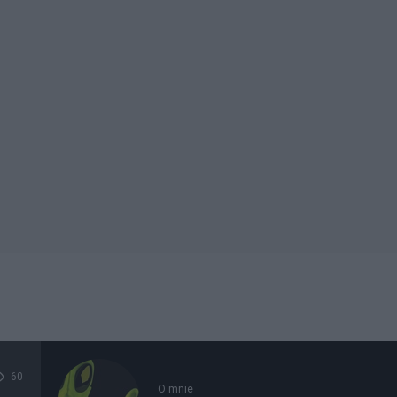
60
O mnie