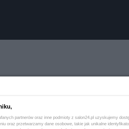
niku,
fanych partnerów oraz inne podmioty z salon24.pl uzyskujemy dost
niu oraz przetwarzamy dane osobowe, takie jak unikalne identyfikat