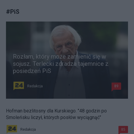
#
PiS
Rozłam, który może zamienić się w
sojusz. Terlecki zdradza tajemnice z
posiedzeń PiS
Redakcja
89
Hofman bezlitosny dla Kurskiego. "48 godzin po
Smoleńsku liczył, których posłów wyciągnąć"
Redakcja
85