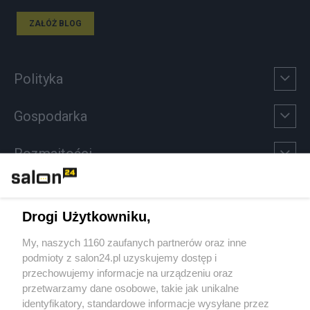
ZAŁÓŻ BLOG
Polityka
Gospodarka
Rozmaitości
Technologie
Drogi Użytkowniku,
Sport
My, naszych 1160 zaufanych partnerów oraz inne
podmioty z salon24.pl uzyskujemy dostęp i
Społeczeństwo
przechowujemy informacje na urządzeniu oraz
przetwarzamy dane osobowe, takie jak unikalne
Kultura
identyfikatory, standardowe informacje wysyłane przez