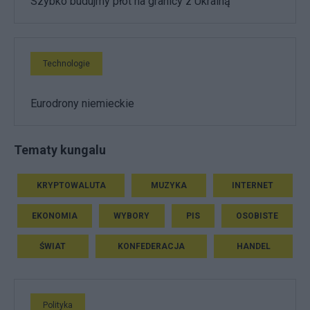
Szybko budujmy płot na granicy z Ukrainą
Technologie
Eurodrony niemieckie
Tematy kungalu
KRYPTOWALUTA
MUZYKA
INTERNET
EKONOMIA
WYBORY
PIS
OSOBISTE
ŚWIAT
KONFEDERACJA
HANDEL
Polityka