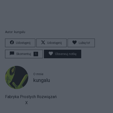
Autor: kungalu
Udostępnij
Udostępnij
Lubię to!
Skomentuj
1
Obserwuj notkę
O mnie
kungalu
Fabryka Prostych Rozwiązań
X