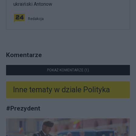
ukraiński Antonow
Redakcja
Komentarze
POKAŻ KOMENTARZE (1)
Inne tematy w dziale
Polityka
#
Prezydent