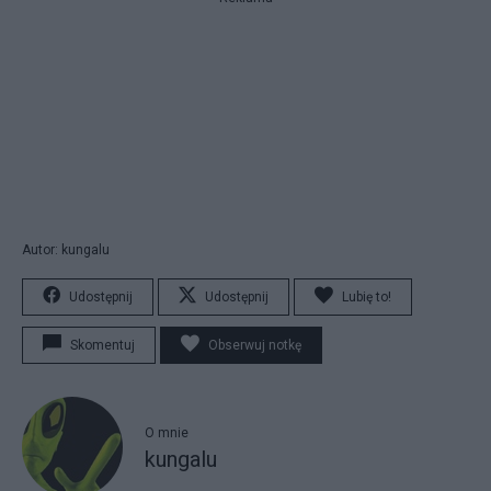
Autor: kungalu
Udostępnij
Udostępnij
Lubię to!
Skomentuj
Obserwuj notkę
O mnie
kungalu