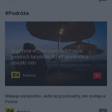
#
Podróże
Drożyzna w Chorwacji odstrasza
polskich turystów. Rząd apelował o
obniżki cen
Redakcja
67
Wakacje europosłów. Jedni lecą pod palmy, inni zostają w
Polsce
Redakcja
35