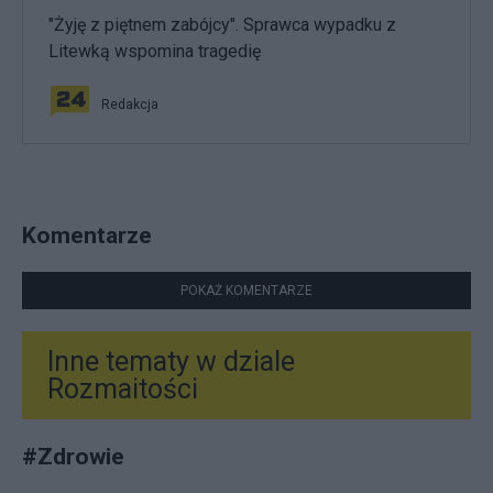
"Żyję z piętnem zabójcy". Sprawca wypadku z
Litewką wspomina tragedię
Redakcja
Komentarze
POKAŻ KOMENTARZE
Inne tematy w dziale
Rozmaitości
#
Zdrowie