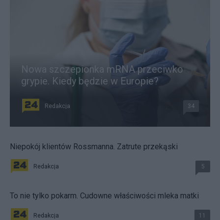
Nowa szczepionka mRNA przeciwko
grypie. Kiedy będzie w Europie?
Redakcja
34
Niepokój klientów Rossmanna. Zatrute przekąski
Redakcja
5
To nie tylko pokarm. Cudowne właściwości mleka matki
Redakcja
11