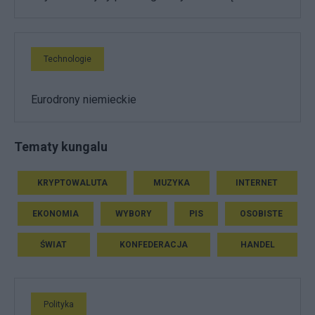
Technologie
Eurodrony niemieckie
Tematy kungalu
KRYPTOWALUTA
MUZYKA
INTERNET
EKONOMIA
WYBORY
PIS
OSOBISTE
ŚWIAT
KONFEDERACJA
HANDEL
Polityka