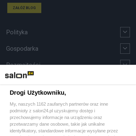
ZAŁÓŻ BLOG
Polityka
Gospodarka
Rozmaitości
Technologie
Drogi Użytkowniku,
Sport
My, naszych 1162 zaufanych partnerów oraz inne
podmioty z salon24.pl uzyskujemy dostęp i
Społeczeństwo
przechowujemy informacje na urządzeniu oraz
przetwarzamy dane osobowe, takie jak unikalne
Kultura
identyfikatory, standardowe informacje wysyłane przez