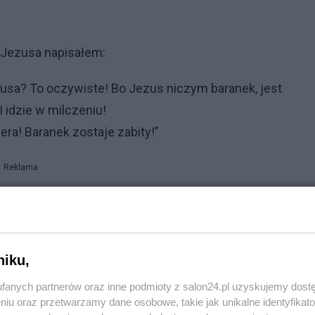
 Jezusa napisałem:
zusa? To oczywiste! Bo Jezus niczym baranek, jest
I idzie w milczeniu!
ra! Baranek zostaje zabity!”
Reklama
w:
niku,
zucony przez starszyznę, arcykapłanów i uczonych w
fanych partnerów oraz inne podmioty z salon24.pl uzyskujemy dost
anie». (Łk 9, 22)
niu oraz przetwarzamy dane osobowe, takie jak unikalne identyfikat