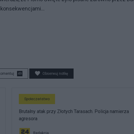
go konsekwencjami…
komentuj
49
Obserwuj notkę
Społeczeństwo
Brutalny atak przy Złotych Tarasach. Policja namierza
agresora
Redakcja