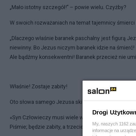
„Mało istotny szczegół!” – powie wielu. Czyżby?
W swoich rozważaniach na temat tajemnicy śmierci
„Dlaczego właśnie baranek paschalny jest figurą Je
niewinny. Bo Jezus niczym baranek idzie na śmierć! 
Ale bądźmy konsekwentni! Baranek przecież nie umie
Właśnie! Zostaje zabity!
Oto słowa samego Jezusa skierowane do Apostołó
Drogi Użytkow
«Syn Człowieczy musi wiele wycierpieć: będzie odr
My, naszych 1162 zau
Piśmie; będzie zabity, a trzeciego dnia zmartwychwst
informacje na urządze