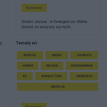
Rozmaitości
Śmierć Jezusa - w Ewangelii św. Marka
dowód, że wszyscy się mylili...
Tematy eri
j
KOŚCIÓŁ
MEDIA
OSOBISTE
HUMOR
RELIGIA
KORONAWIRUS
KO
DONALD TUSK
ZWIERZĘTA
ABORCJA
Rozmaitości