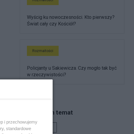
Wyścig ku nowoczesności. Kto pierwszy?
Świat cały czy Kościół?
Rozmaitości
Policjanty u Sakiewicza. Czy mogło tak być
w rzeczywistości?
Piszą na ten temat
ęp i przechowujemy
Rafał Woś
ory, standardowe