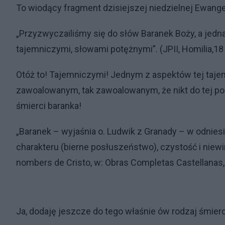
To wiodący fragment dzisiejszej niedzielnej Ewangeli
„Przyzwyczailiśmy się do słów Baranek Boży, a je
tajemniczymi, słowami potężnymi”. (JPII, Homilia,18 
Otóż to! Tajemniczymi! Jednym z aspektów tej taj
zawoalowanym, tak zawoalowanym, że nikt do tej por
śmierci baranka!
„Baranek – wyjaśnia o. Ludwik z Granady – w odnies
charakteru (bierne posłuszeństwo), czystość i niewin
nombers de Cristo, w: Obras Completas Castellanas, M
Ja, dodaję jeszcze do tego właśnie ów rodzaj śmierc