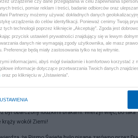
przez urządzenie czy dane przeglądania w celu zapewniania sperson
6, 21) oraz św. Marek (Mk 8, 31).”
ych treści, pomiar reklam i treści, badanie odbiorców oraz ulepszan
fani Partnerzy możemy używać dokładnych danych geolokalizacyjn
tykę urządzenia do celów identyfikacji. Ponieważ cenimy Twoją pry
Reklama
z tych technologii poprzez kliknięcie „Akceptuję”. Zgoda jest dobro
bity”. Nie przykładowo: „umrze”, „skona”, „odda życie”,
ikając przycisk ustawień prywatności znajdujący się w lewym dolny
etwarzania danych nie wymagają zgody użytkownika, ale masz prawo 
. Preferencje będą miały zastosowania tylko na tej witrynie.
szymi informacjami, abyś mógł świadomie i komfortowo korzystać z
gółowe informacje dotyczące przetwarzania Twoich danych znajdzi
s
oraz po kliknięciu w „Ustawienia”.
czytywaniu wszystkich czterech Ewangelii, w szczególnoś
USTAWIENIA
nisław Adamiak, jeśli Jezus był prawdziwym człowiekiem (z
 był obarczony ludzkimi brakami. Wierzył więc, bo taka
 krąży wokół Ziemi!
 stwierdza, że Pismo Święte było pisane zarówno przez D