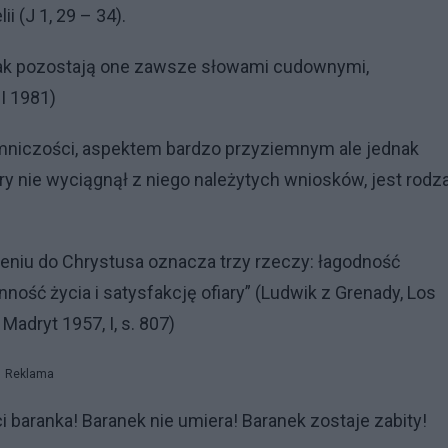
i (J 1, 29 – 34).
dnak pozostają one zawsze słowami cudownymi,
I 1981)
emniczości, aspektem bardzo przyziemnym ale jednak
y nie wyciągnął z niego należytych wniosków, jest rodza
ieniu do Chrystusa oznacza trzy rzeczy: łagodność
ność życia i satysfakcję ofiary” (Ludwik z Grenady, Los
adryt 1957, I, s. 807)
Reklama
i baranka! Baranek nie umiera! Baranek zostaje zabity!