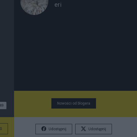
eri
Nowości od blogera
49
G
Udostępnij
Udostępnij