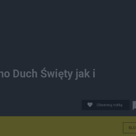
o Duch Święty jak i
Obserwuj notkę
BLO