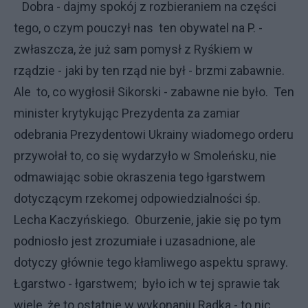
Dobra - dajmy spokój z rozbieraniem na części
tego, o czym pouczył nas ten obywatel na P. -
zwłaszcza, że już sam pomysł z Ryśkiem w
rządzie - jaki by ten rząd nie był - brzmi zabawnie.
Ale to, co wygłosił Sikorski - zabawne nie było. Ten
minister krytykując Prezydenta za zamiar
odebrania Prezydentowi Ukrainy wiadomego orderu
przywołał to, co się wydarzyło w Smoleńsku, nie
odmawiając sobie okraszenia tego łgarstwem
dotyczącym rzekomej odpowiedzialności śp.
Lecha Kaczyńskiego. Oburzenie, jakie się po tym
podniosło jest zrozumiałe i uzasadnione, ale
dotyczy głównie tego kłamliwego aspektu sprawy.
Łgarstwo - łgarstwem; było ich w tej sprawie tak
wiele, że to ostatnie w wykonaniu Radka - to nic