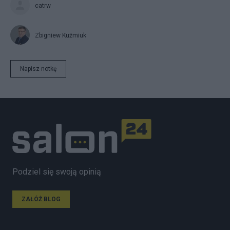
catrw
Zbigniew Kuźmiuk
Napisz notkę
Podziel się swoją opinią
ZAŁÓŻ BLOG