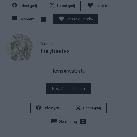
Udostępnij
Udostępnij
Lubię to!
Skomentuj
3
Obserwuj notkę
O mnie
Eurybiades
Konserwatysta
Nowości od blogera
Udostępnij
Udostępnij
Skomentuj
3