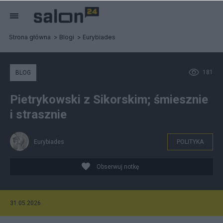
Strona główna
Blogi
Eurybiades
181
BLOG
Pietrykowski z Sikorskim; śmiesznie
i strasznie
Eurybiades
POLITYKA
Obserwuj notkę
31.05.2026