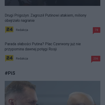
Drugi Prigożyn. Zagroził Putinowi atakiem, miliony
obejrzało nagranie
Redakcja
78
Parada słabości Putina? Plac Czerwony już nie
przypomina dawnej potęgi Rosji
Redakcja
206
#
PiS