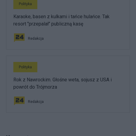
Polityka
Karaoke, basen z kulkami i tańce hulańce. Tak
resort "przepalał" publiczną kasę
Redakcja
Polityka
Rok z Nawrockim. Głośne weta, sojusz z USA i
powrót do Trójmorza
Redakcja