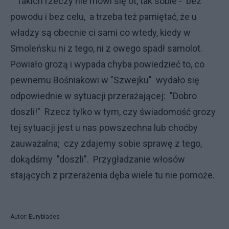
Takich rzeczy nie mówi się ot, tak sobie - bez
powodu i bez celu, a trzeba też pamiętać, że u
władzy są obecnie ci sami co wtedy, kiedy w
Smoleńsku ni z tego, ni z owego spadł samolot.
Powiało grozą i wypada chyba powiedzieć to, co
pewnemu Bośniakowi w "Szwejku" wydało się
odpowiednie w sytuacji przerażającej: "Dobro
doszli!" Rzecz tylko w tym, czy świadomość grozy
tej sytuacji jest u nas powszechna lub choćby
zauważalna; czy zdajemy sobie sprawę z tego,
dokądśmy "doszli". Przygładzanie włosów
stających z przerażenia dęba wiele tu nie pomoże.
Autor: Eurybiades