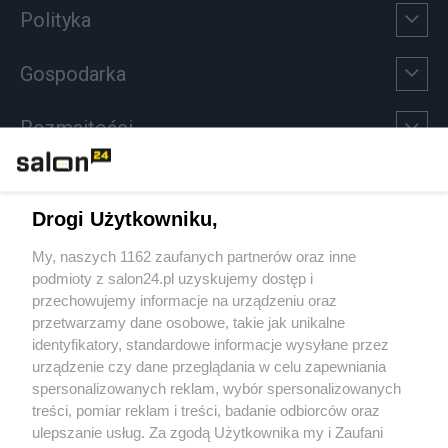
Polityka
Gospodarka
Rozmaitości
Technologie
Drogi Użytkowniku,
Sport
My, naszych 1162 zaufanych partnerów oraz inne
podmioty z salon24.pl uzyskujemy dostęp i
Społeczeństwo
przechowujemy informacje na urządzeniu oraz
przetwarzamy dane osobowe, takie jak unikalne
Kultura
identyfikatory, standardowe informacje wysyłane przez
urządzenie czy dane przeglądania w celu zapewniania
spersonalizowanych reklam, wybór spersonalizowanych
treści, pomiar reklam i treści, badanie odbiorców oraz
ulepszanie usług. Za zgodą Użytkownika my i Zaufani
X
Facebook
Instagram
Youtube