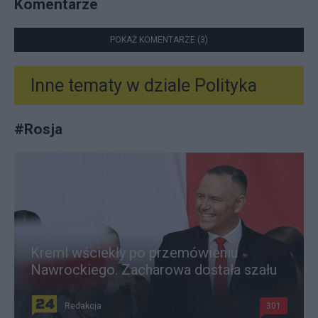
Komentarze
POKAŻ KOMENTARZE (3)
Inne tematy w dziale
Polityka
#
Rosja
Kreml wściekły po przemówieniu
Nawrockiego. Zacharowa dostała szału
Redakcja
301