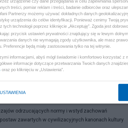
nie historii, z której wydobywa się ogniwa dzielące pańs
przez urządzenie czy dane przeglądania w celu zapewniania sperson
ych treści, pomiar reklam i treści, badanie odbiorców oraz ulepszan
 na tworzenie globalnej społeczności obywatelskiej skłan
fani Partnerzy możemy używać dokładnych danych geolokalizacyjn
izmu i przyjaźni. Ważne zadanie wyznacza się krzewieni
tykę urządzenia do celów identyfikacji. Ponieważ cenimy Twoją pry
z tych technologii poprzez kliknięcie „Akceptuję”. Zgoda jest dobro
, kultur i subkultur.
ikając przycisk ustawień prywatności znajdujący się w lewym dolny
etwarzania danych nie wymagają zgody użytkownika, ale masz prawo 
Reklama
. Preferencje będą miały zastosowania tylko na tej witrynie.
 kotle cywilizacyjnym wrze problematyka krzewienia
szymi informacjami, abyś mógł świadomie i komfortowo korzystać z
gółowe informacje dotyczące przetwarzania Twoich danych znajdzi
, kultur i subkultur .
s
oraz po kliknięciu w „Ustawienia”.
 praktyce owego pragmatyzmu? Po prostu odrzucenie
py o chrześcijańsko-romantycznych obyczajach, które
USTAWIENIA
 „wolnej miłości”.
yczajów odrzucających normy i wstyd zachowań
postaw zawartych w cywilizacyjnych kanonach kultury