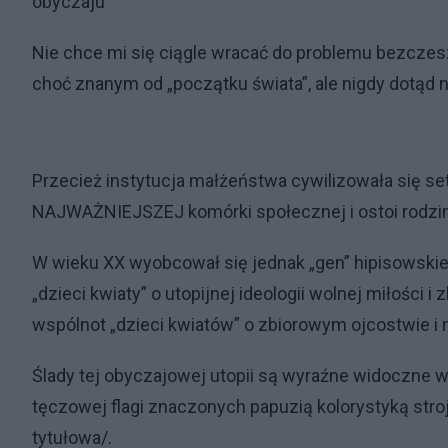
obyczaju
Nie chce mi się ciągle wracać do problemu bezcz
choć znanym od „początku świata”, ale nigdy dotąd
Przecież instytucja małżeństwa cywilizowała się set
NAJWAŻNIEJSZEJ komórki społecznej i ostoi rodzin
W wieku XX wyobcował się jednak „gen” hipisowskiej
„dzieci kwiaty” o utopijnej ideologii wolnej miłośc
wspólnot „dzieci kwiatów” o zbiorowym ojcostwie i
Ślady tej obyczajowej utopii są wyraźne widoczne w 
tęczowej flagi znaczonych papuzią kolorystyką strojów
tytułowa/.