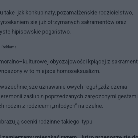
u take jak konkubinaty, pozamałżeńskie rodzicielstwo,
wyrzekaniem się już otrzymanych sakramentów oraz
zyste hipisowskie pogaństwo.
Reklama
j moralno–kulturowej obyczajowości kpiącej z sakramen
wynoszony w to miejsce homoseksualizm.
powszechniejsze uznawanie owych reguł „zdziczenia
ceremonii zaślubin poprzedzanych zaręczonymi gestami
 rodzin z rodzicami „młodych” na czelne.
brazują scenki rodzinne takiego typu:
Ę] zamierzamy mieszkać razem. Jutro przenoszę się d