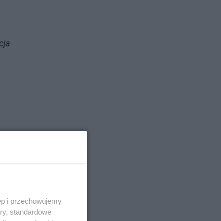
cja
ęp i przechowujemy
ory, standardowe