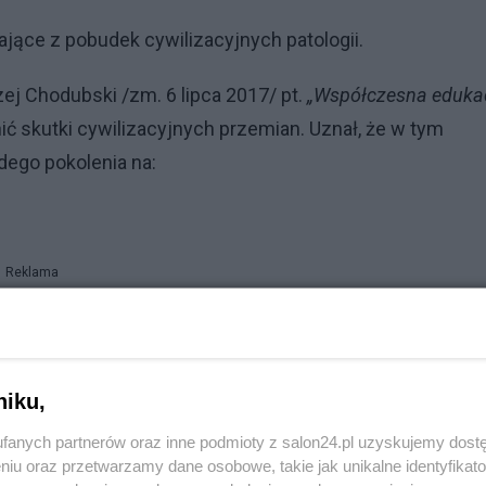
jące z pobudek cywilizacyjnych patologii.
ej Chodubski /zm. 6 lipca 2017/ pt.
„Współczesna eduka
ć skutki cywilizacyjnych przemian. Uznał, że w tym
dego pokolenia na:
Reklama
kalnego,
niku,
zachowań przyszłościowych.
fanych partnerów oraz inne podmioty z salon24.pl uzyskujemy dost
niu oraz przetwarzamy dane osobowe, takie jak unikalne identyfikat