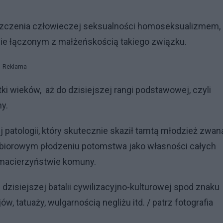
eszczenia człowieczej seksualności homoseksualizmem,
 nie łączonym z małżeńskością takiego związku.
Reklama
ki wieków, aż do dzisiejszej rangi podstawowej, czyli
y.
 patologii, który skutecznie skaził tamtą młodzież zwan
i i zbiorowym płodzeniu potomstwa jako własności całych
 macierzyństwie komuny.
dzisiejszej batalii cywilizacyjno-kulturowej spod znaku
, tatuaży, wulgarnością negliżu itd. / patrz fotografia