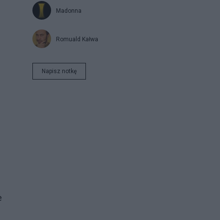
Madonna
Romuald Kałwa
Napisz notkę
e