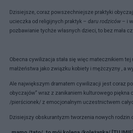
Dzisiejsze, coraz powszechniejsze praktyki obyczaj
ucieczka od religijnych praktyk –
daru rodziców
– i 
pozbawianie tychże własnych dzieci, to bez mała c
Obecna cywilizacja stała się więc matecznikiem te
małżeństwa jako związku kobiety i mężczyzny , a 
Ale największym dramatem cywilizacji jest coraz 
obyczajów” wraz z zanikaniem kulturowego piękna 
/pierścionek/ z emocjonalnym uczestnictwem całych
Dzisiejszy obskurantyzm tworzenia nowych rodzin o
„mamo /tato/, to mój kolega /koleżanka/ [TU IMI