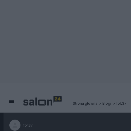
Strona główna
Blogi
folt37
folt37