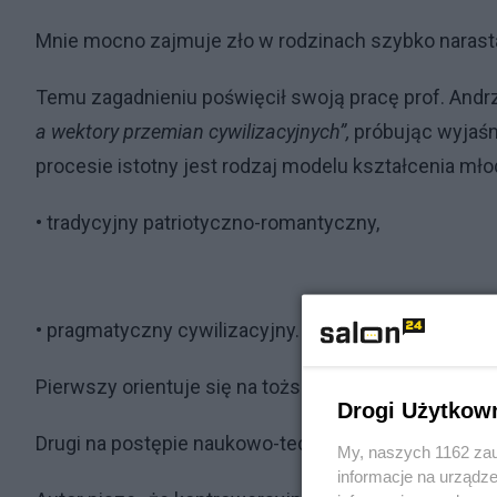
Mnie mocno zajmuje zło w rodzinach szybko narasta
Temu zagadnieniu poświęcił swoją pracę prof. Andrz
a wektory przemian cywilizacyjnych”,
próbując wyjaśni
procesie istotny jest rodzaj modelu kształcenia mło
• tradycyjny patriotyczno-romantyczny,
• pragmatyczny cywilizacyjny.
Pierwszy orientuje się na tożsamości patriotyzmu lo
Drogi Użytkow
Drugi na postępie naukowo-technicznym, postaw i 
My, naszych 1162 zau
informacje na urządze