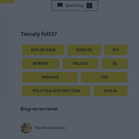
Skomentuj
2
Tematy folt37
SOCJOLOGIA
KOŚCIÓŁ
PIS
WYBORY
RELIGIA
UE
UKRAINA
USA
POLITYKA HISTORYCZNA
ROSJA
Blogi na ten temat
Karolina Nowicka