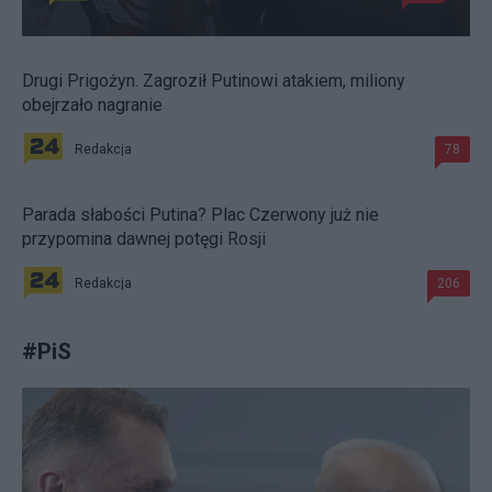
Drugi Prigożyn. Zagroził Putinowi atakiem, miliony
obejrzało nagranie
Redakcja
78
Parada słabości Putina? Plac Czerwony już nie
przypomina dawnej potęgi Rosji
Redakcja
206
#
PiS