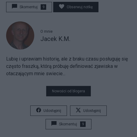
Skomentuj
9
Obserwuj notkę
O mnie
Jacek K.M.
Lubię i uprawiam historię, ale z braku czasu posługuję się
często fraszką, którą próbuję definiować zjawiska w
otaczającym mnie swiecie...
Nowości od blogera
Udostępnij
Udostępnij
Skomentuj
9