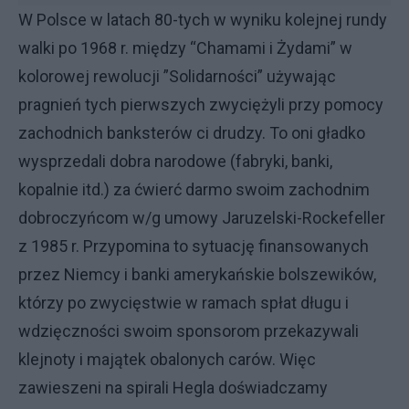
W Polsce w latach 80-tych w wyniku kolejnej rundy
walki po 1968 r. między “Chamami i Żydami” w
kolorowej rewolucji ”Solidarności” używając
pragnień tych pierwszych zwyciężyli przy pomocy
zachodnich banksterów ci drudzy. To oni gładko
wysprzedali dobra narodowe (fabryki, banki,
kopalnie itd.) za ćwierć darmo swoim zachodnim
dobroczyńcom w/g umowy Jaruzelski-Rockefeller
z 1985 r. Przypomina to sytuację finansowanych
przez Niemcy i banki amerykańskie bolszewików,
którzy po zwycięstwie w ramach spłat długu i
wdzięczności swoim sponsorom przekazywali
klejnoty i majątek obalonych carów. Więc
zawieszeni na spirali Hegla doświadczamy