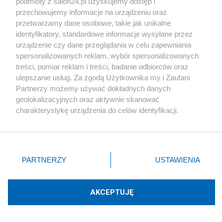
podmioty z salon24.pl uzyskujemy dostęp i
Happy Birthday America!
przechowujemy informacje na urządzeniu oraz
przetwarzamy dane osobowe, takie jak unikalne
identyfikatory, standardowe informacje wysyłane przez
Tematy Jacek K.M.
urządzenie czy dane przeglądania w celu zapewniania
spersonalizowanych reklam, wybór spersonalizowanych
USA
ŚWIAT
HISTORIA
KORONAWIRUS
treści, pomiar reklam i treści, badanie odbiorców oraz
ulepszanie usług. Za zgodą Użytkownika my i Zaufani
POWSTANIE WARSZAWSKIE
UKRAINA
Partnerzy możemy używać dokładnych danych
geolokalizacyjnych oraz aktywnie skanować
WYBORY
IZRAEL
POLITYKA ZAGRANICZNA
charakterystykę urządzenia do celów identyfikacji.
Ponieważ cenimy Twoją prywatność, prosimy o zgodę na
ROSJA
korzystanie z tych technologii poprzez kliknięcie
„Akceptuję”. Zgoda jest dobrowolna i zawsze możesz ją
zmienić/wycofać klikając przycisk ustawień prywatności
PARTNERZY
USTAWIENIA
znajdujący się w lewym dolnym rogu strony
. Niektóre
Kultura
rodzaje przetwarzania danych nie wymagają zgody
użytkownika, ale masz prawo sprzeciwić się takiemu
AKCEPTUJĘ
Monte Cassino i Gen. Wł. Anders...
przetwarzaniu. Preferencje będą miały zastosowania tylko
na tej witrynie.