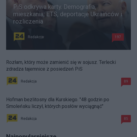
PiS odkrywa karty. Demografia,
mieszkania, ETS, deportacje Ukraińców i
rozliczenia
Redakcja
197
Rozłam, który może zamienić się w sojusz. Terlecki
zdradza tajemnice z posiedzeń PiS
Redakcja
89
Hofman bezlitosny dla Kurskiego. "48 godzin po
Smoleńsku liczył, których posłów wyciągnąć"
Redakcja
85
Najpopularniejsze