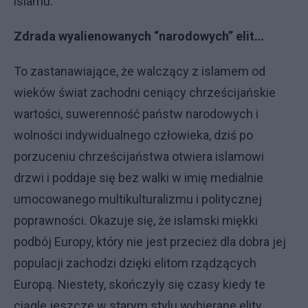
islamu.
Zdrada wyalienowanych “narodowych” elit…
To zastanawiające, że walczący z islamem od
wieków świat zachodni ceniący chrześcijańskie
wartości, suwerenność państw narodowych i
wolności indywidualnego człowieka, dziś po
porzuceniu chrześcijaństwa otwiera islamowi
drzwi i poddaje się bez walki w imię medialnie
umocowanego multikulturalizmu i politycznej
poprawności. Okazuje się, że islamski miękki
podbój Europy, który nie jest przecież dla dobra jej
populacji zachodzi dzięki elitom rządzących
Europą. Niestety, skończyły się czasy kiedy te
ciągle jeszcze w starym stylu wybierane elity,