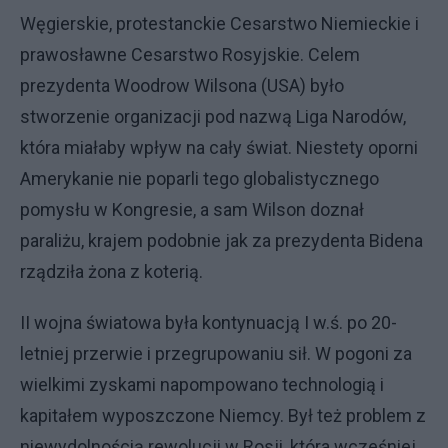
Węgierskie, protestanckie Cesarstwo Niemieckie i
prawosławne Cesarstwo Rosyjskie. Celem
prezydenta Woodrow Wilsona (USA) było
stworzenie organizacji pod nazwą Liga Narodów,
która miałaby wpływ na cały świat. Niestety oporni
Amerykanie nie poparli tego globalistycznego
pomysłu w Kongresie, a sam Wilson doznał
paraliżu, krajem podobnie jak za prezydenta Bidena
rządziła żona z koterią.
II wojna światowa była kontynuacją I w.ś. po 20-
letniej przerwie i przegrupowaniu sił. W pogoni za
wielkimi zyskami napompowano technologią i
kapitałem wyposzczone Niemcy. Był też problem z
niewydolnością rewolucji w Rosji, która wcześniej