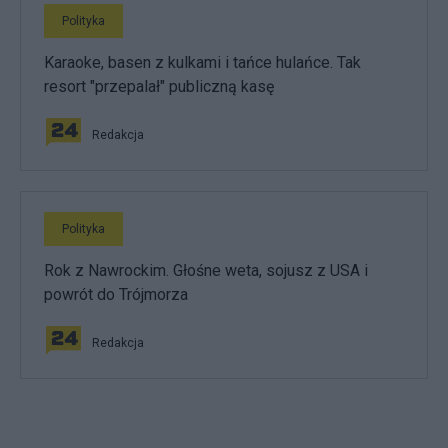
Polityka
Karaoke, basen z kulkami i tańce hulańce. Tak
resort "przepalał" publiczną kasę
Redakcja
Polityka
Rok z Nawrockim. Głośne weta, sojusz z USA i
powrót do Trójmorza
Redakcja