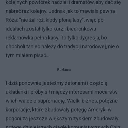
kolejnych powtórek nadziei i dramatów, aby dać się
nabrać raz kolejny. Jednak jak to mawiała pewna
Róża: “nie żal róż, kiedy płoną lasy”, więc po
ideałach został tylko kurz i biedronkowa
reklamówka pełna kasy. To tylko dygresja, bo
chocholi taniec należy do tradycji narodowej, nie o
tym miałem pisać…
Reklama
I dziś ponownie jesteśmy żetonami i częścią
układanki i próby sił między interesami mocarstw
w ich walce o supremację. Wielki biznes, potężne
korporacje, które zbudowały potęgę Ameryki w
pogoni za jeszcze większym zyskiem zbudowały
potęgę dzisiejszych ciągle komunistycznych Chin