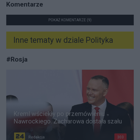
Komentarze
POKAŻ KOMENTARZE (9)
Inne tematy w dziale
Polityka
#
Rosja
Kreml wściekły po przemówieniu
Nawrockiego. Zacharowa dostała szału
Redakcja
303