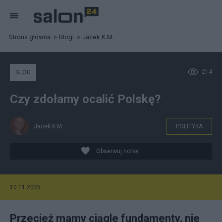
Strona główna
Blogi
Jacek K.M.
214
BLOG
Czy zdołamy ocalić Polskę?
Jacek K.M.
POLITYKA
Obserwuj notkę
10.11.2025
Przecież mamy ciągle fundamenty, nie