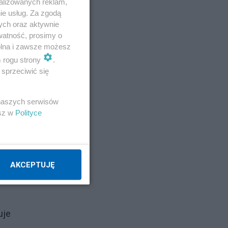
alizowanych reklam,
ie usług. Za zgodą
ych oraz aktywnie
watność, prosimy o
wolna i zawsze możesz
m rogu strony
.
sprzeciwić się
 naszych serwisów
esz w
Polityce
ków,
AKCEPTUJĘ
 10
uje