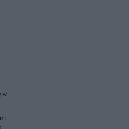
ą w
ymi
e