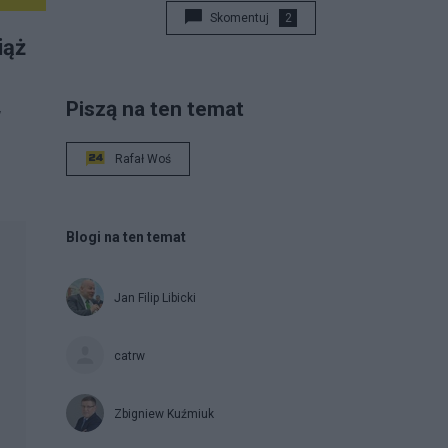
Skomentuj
2
iąż
Piszą na ten temat
w
Rafał Woś
Blogi na ten temat
Jan Filip Libicki
catrw
Zbigniew Kuźmiuk