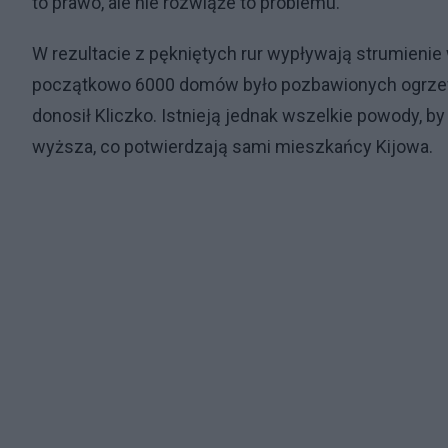
to prawo, ale nie rozwiąże to problemu.
W rezultacie z pękniętych rur wypływają strumienie
początkowo 6000 domów było pozbawionych ogrzewa
donosił Kliczko. Istnieją jednak wszelkie powody, by
wyższa, co potwierdzają sami mieszkańcy Kijowa.