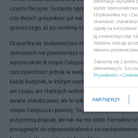
informacje wysyłane 
wybór spersonalizowan
często fikcyjne. Systemy ogrzewania w wielu budyn
Użytkownika my i Zau
czy dwóch grzejników już nie wystarcza – w każdy
skanować charakterys
grzewczego, aż po ostatnią rurę i grzejnik. Nikt tego 
zgodę na korzystanie 
ją zmienić/wycofać kl
Ekspertka ds. budownictwa mieszkaniowego i mediów
Niektóre rodzaje prz
takiemu przetwarzaniu
domowych nie powinno być odkładane na ostatnią ch
Zapoznaj się z poniż
wynosi około 8 stopni Celsjusza, a przy 3-4 stopnia
internetowych. Szcze
rzeczywistości jednak w wielu budynkach punkt ten b
Prywatności
i
Cookie
każdy budynek, w którym nastąpiła awaria systemu,
ani czasu, ani chętnych wykonawców w środku zimy.
PARTNERZY
awarie zlokalizować, ale to tylko nadzieja na lepsze
stopni Celsjusza i poniżej. To prawdziwy test po ki
przyjemną pogodę, ale tak się nie stało. Formalnie 
pociągnięte do odpowiedzialności za niedopełnien