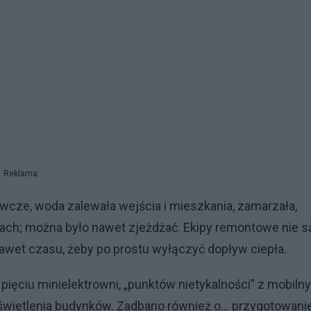
Reklama
wcze, woda zalewała wejścia i mieszkania, zamarzała,
ach; można było nawet zjeżdżać. Ekipy remontowe nie s
 nawet czasu, żeby po prostu wyłączyć dopływ ciepła.
ęciu minielektrowni, „punktów nietykalności” z mobiln
oświetlenia budynków. Zadbano również o… przygotowani