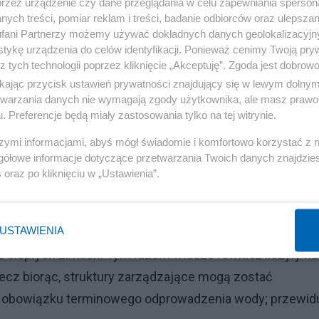
przez urządzenie czy dane przeglądania w celu zapewniania sperson
ych treści, pomiar reklam i treści, badanie odbiorców oraz ulepszan
kach mieszkalnych już uległy awarii, a wymiana jednego
fani Partnerzy możemy używać dokładnych danych geolokalizacyjn
m budynku konieczna jest wymiana całego systemu
tykę urządzenia do celów identyfikacji. Ponieważ cenimy Twoją pry
dziś nie zrobi, to jest niemożliwe.
z tych technologii poprzez kliknięcie „Akceptuję”. Zgoda jest dobro
ikając przycisk ustawień prywatności znajdujący się w lewym dolny
 Kristina Nenno twierdzi, że spuszczanie wody z sieci
etwarzania danych nie wymagają zgody użytkownika, ale masz prawo 
. Preferencje będą miały zastosowania tylko na tej witrynie.
wilę. Zaleca się to, gdy temperatura wody grzewczej
szymi informacjami, abyś mógł świadomie i komfortowo korzystać z
ch Celsjusza taką decyzję należy podjąć natychmiast. W
gółowe informacje dotyczące przetwarzania Twoich danych znajdzi
ył albo ignorowany, albo po prostu źle rozumiany. Teraz
s
oraz po kliknięciu w „Ustawienia”.
 wymaga gruntownego remontu, na który nie ma ani środ
 Dobrze byłoby, gdyby system można było rozmrozić, a
USTAWIENIA
 czasy. Co więcej, na Ukrainie pojawiły się mrozy – minus
lku ciepłych zimach. Tym razem władze również liczyły na
rzecz biorąc, struktury zarządzające mogą zostać
ie obowiązku terminowego odprowadzenia wody; przewid