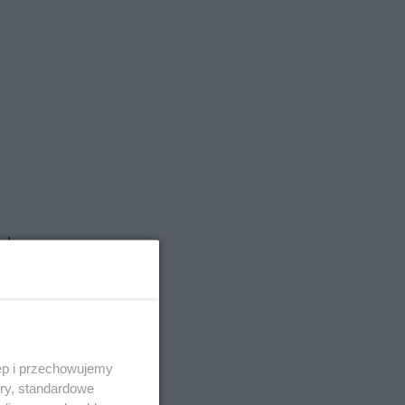
ad
ych
ęp i przechowujemy
ory, standardowe