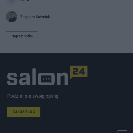
Zbigniew Kuźmiuk
Napisz notkę
Podziel się swoją opinią
ZAŁÓŻ BLOG