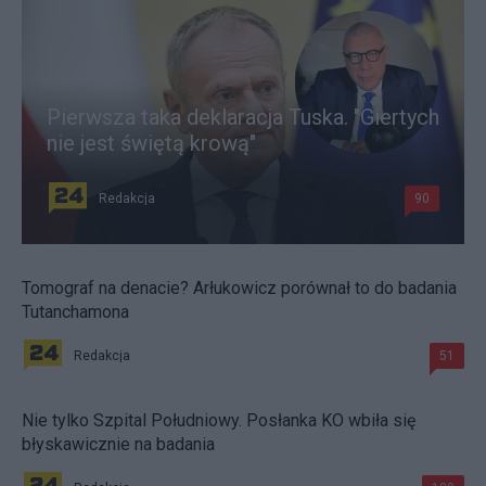
Pierwsza taka deklaracja Tuska. "Giertych
nie jest świętą krową"
Redakcja
90
Tomograf na denacie? Arłukowicz porównał to do badania
Tutanchamona
Redakcja
51
Nie tylko Szpital Południowy. Posłanka KO wbiła się
błyskawicznie na badania