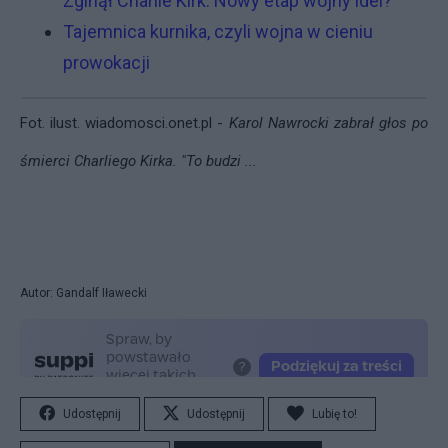
Zginął Charlie Kirk. Nowy etap wojny idei?
Tajemnica kurnika, czyli wojna w cieniu
prowokacji
Fot. ilust.
wiadomosci.onet.pl -
Karol Nawrocki zabrał głos po
śmierci Charliego Kirka. "To budzi ...
Autor: Gandalf Iławecki
Udostępnij
Udostępnij
Lubię to!