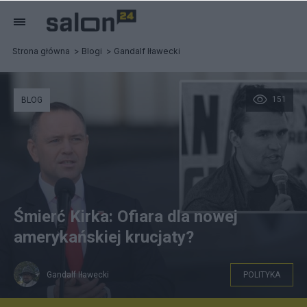
Strona główna
Blogi
Gandalf Iławecki
151
BLOG
Śmierć Kirka: Ofiara dla nowej
amerykańskiej krucjaty?
Gandalf Iławecki
POLITYKA
wiadomosci.onet.pl