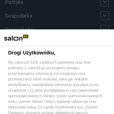
Polityka
Gospodarka
Rozmaitości
Technologie
Drogi Użytkowniku,
Sport
My, naszych 1160 zaufanych partnerów oraz inne
podmioty z salon24.pl uzyskujemy dostęp i
Społeczeństwo
przechowujemy informacje na urządzeniu oraz
przetwarzamy dane osobowe, takie jak unikalne
Kultura
identyfikatory, standardowe informacje wysyłane przez
urządzenie czy dane przeglądania w celu zapewniania
spersonalizowanych reklam, wybór spersonalizowanych
treści, pomiar reklam i treści, badanie odbiorców oraz
ulepszanie usług. Za zgodą Użytkownika my i Zaufani
X
Facebook
Instagram
Youtube
Partnerzy możemy używać dokładnych danych