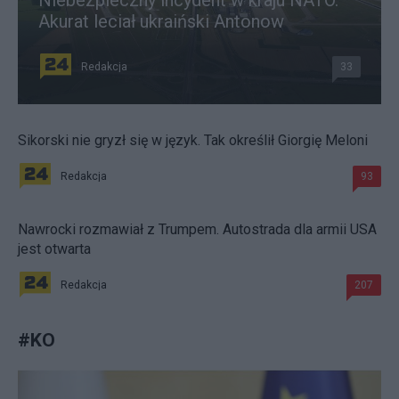
Akurat leciał ukraiński Antonow
Redakcja
33
Sikorski nie gryzł się w język. Tak określił Giorgię Meloni
Redakcja
93
Nawrocki rozmawiał z Trumpem. Autostrada dla armii USA
jest otwarta
Redakcja
207
#
KO