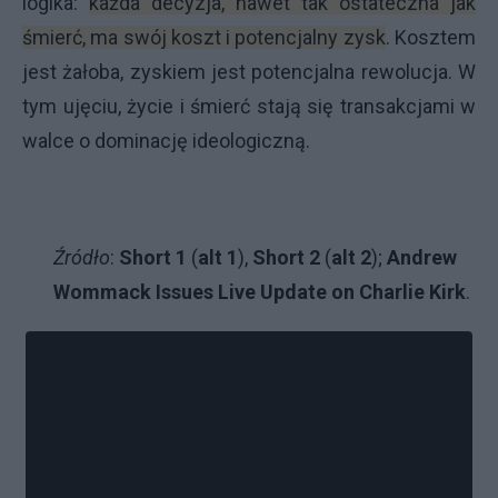
logika:
każda decyzja, nawet tak ostateczna jak
śmierć, ma swój koszt i potencjalny zysk
. Kosztem
jest żałoba, zyskiem jest potencjalna rewolucja. W
tym ujęciu, życie i śmierć stają się transakcjami w
walce o dominację ideologiczną.
Źródło
:
Short 1
(
alt 1
),
Short 2
(
alt 2
);
Andrew
Wommack Issues Live Update on Charlie Kirk
.