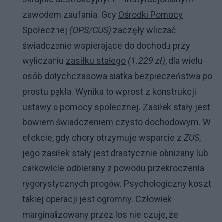
zawodem zaufania. Gdy
Ośrodki Pomocy
Społecznej
(OPS/CUS)
zaczęły wliczać
świadczenie wspierające do dochodu przy
wyliczaniu
zasiłku stałego
(1.229 zł)
, dla wielu
osób dotychczasowa siatka bezpieczeństwa po
prostu pękła. Wynika to wprost z konstrukcji
ustawy o pomocy społecznej
. Zasiłek stały jest
bowiem świadczeniem czysto dochodowym. W
efekcie, gdy chory otrzymuje wsparcie z
ZUS
,
jego zasiłek stały jest drastycznie obniżany lub
całkowicie odbierany z powodu przekroczenia
rygorystycznych progów. Psychologiczny koszt
takiej operacji jest ogromny. Człowiek
marginalizowany przez los nie czuje, że