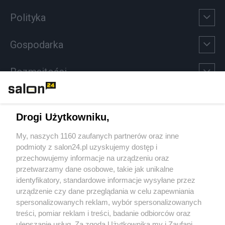
Polityka
Gospodarka
Rozmaitości
Technologie
Drogi Użytkowniku,
Sport
My, naszych 1160 zaufanych partnerów oraz inne
podmioty z salon24.pl uzyskujemy dostęp i
Społeczeństwo
przechowujemy informacje na urządzeniu oraz
przetwarzamy dane osobowe, takie jak unikalne
Kultura
identyfikatory, standardowe informacje wysyłane przez
urządzenie czy dane przeglądania w celu zapewniania
spersonalizowanych reklam, wybór spersonalizowanych
treści, pomiar reklam i treści, badanie odbiorców oraz
ulepszanie usług. Za zgodą Użytkownika my i Zaufani