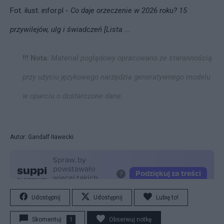
Fot. ilust.
infor.pl -
Co daje orzeczenie w 2026 roku? 15
przywilejów, ulg i świadczeń [Lista ...
!!! Nota:
Materiał poglądowy opracowano ze starannością
przy użyciu językowego narzędzia generatywnego modelu
w oparciu o dostarczone dane.
Autor: Gandalf Iławecki
Udostępnij
Udostępnij
Lubię to!
Skomentuj
1
Obserwuj notkę