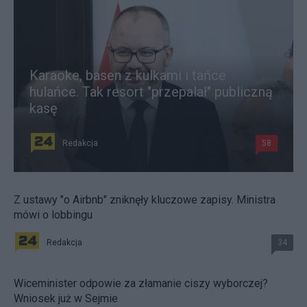
Karaoke, basen z kulkami i tańce
hulańce. Tak resort "przepalał" publiczną
kasę
Redakcja
58
Z ustawy "o Airbnb" zniknęły kluczowe zapisy. Ministra
mówi o lobbingu
Redakcja
34
Wiceminister odpowie za złamanie ciszy wyborczej?
Wniosek już w Sejmie