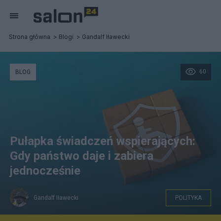
Strona główna
Blogi
Gandalf Iławecki
60
BLOG
Pułapka świadczeń wspierających:
Gdy państwo daje i zabiera
jednocześnie
Gandalf Iławecki
POLITYKA
infor.pl