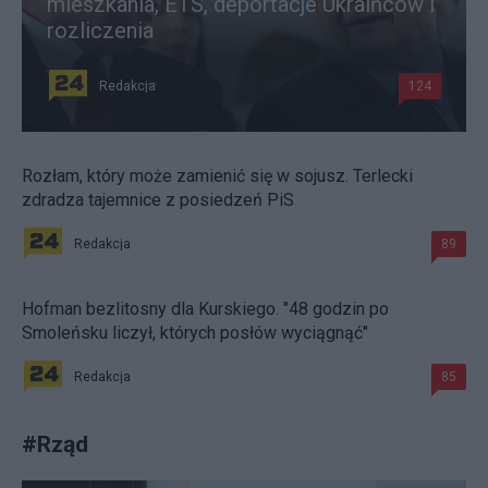
mieszkania, ETS, deportacje Ukraińców i
rozliczenia
Redakcja
124
Rozłam, który może zamienić się w sojusz. Terlecki
zdradza tajemnice z posiedzeń PiS
Redakcja
89
Hofman bezlitosny dla Kurskiego. "48 godzin po
Smoleńsku liczył, których posłów wyciągnąć"
Redakcja
85
#
Rząd