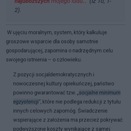
najuboższych
mojego ludu…
”
(Iz 10, 1-
2)
.
W ujęciu moralnym, system, który kalkuluje
groszowe wsparcie dla osoby samotnie
gospodarującej, zapomina o nadrzędnym celu
swojego istnienia – o człowieku.
Z pozycji socjaldemokratycznych i
nowoczesnej kultury opiekuńczej, państwo
powinno gwarantować tzw.
„
socjalne minimum
egzystencji
”
, które nie podlega redukcji z tytułu
innych celowych zapomóg. Świadczenie
wspierające z założenia ma przecież pokrywać
podwyższone koszty wynikające z samej