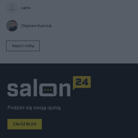
catrw
Zbigniew Kuźmiuk
Napisz notkę
Podziel się swoją opinią
ZAŁÓŻ BLOG