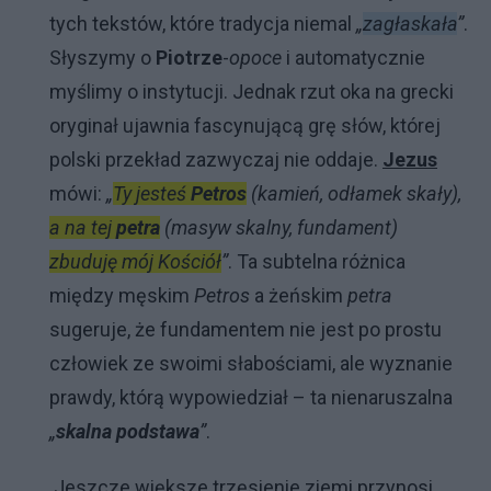
tych tekstów, które tradycja niemal
„
zagłaskała
”
.
Słyszymy o
Piotrze
-
opoce
i automatycznie
myślimy o instytucji. Jednak rzut oka na grecki
oryginał ujawnia fascynującą grę słów, której
polski przekład zazwyczaj nie oddaje.
Jezus
mówi:
„
Ty jesteś
Petros
(kamień, odłamek skały),
a na tej
petra
(masyw skalny, fundament)
zbuduję mój Kościół
”
. Ta subtelna różnica
między męskim
Petros
a żeńskim
petra
sugeruje, że fundamentem nie jest po prostu
człowiek ze swoimi słabościami, ale wyznanie
prawdy, którą wypowiedział – ta nienaruszalna
„
skalna podstawa
”
.
Jeszcze większe trzęsienie ziemi przynosi