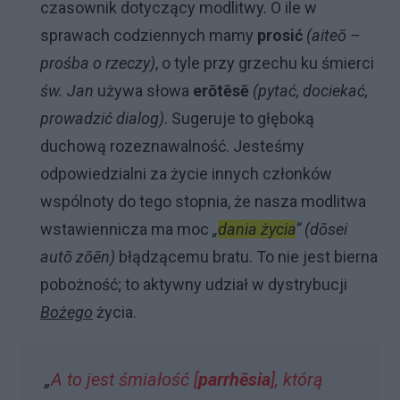
czasownik dotyczący modlitwy. O ile w
sprawach codziennych mamy
prosić
(aiteō –
prośba o rzeczy)
, o tyle przy grzechu ku śmierci
św. Jan
używa słowa
erōtēsē
(pytać, dociekać,
prowadzić dialog)
. Sugeruje to głęboką
duchową rozeznawalność. Jesteśmy
odpowiedzialni za życie innych członków
wspólnoty do tego stopnia, że nasza modlitwa
wstawiennicza ma moc
„
dania życia
” (dōsei
autō zōēn)
błądzącemu bratu. To nie jest bierna
pobożność; to aktywny udział w dystrybucji
Bożego
życia.
„
A to jest śmiałość [
parrhēsia
], którą