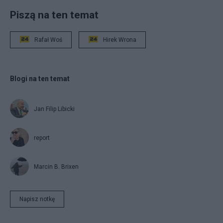
Piszą na ten temat
Rafał Woś
Hirek Wrona
Blogi na ten temat
Jan Filip Libicki
report
Marcin B. Brixen
Napisz notkę