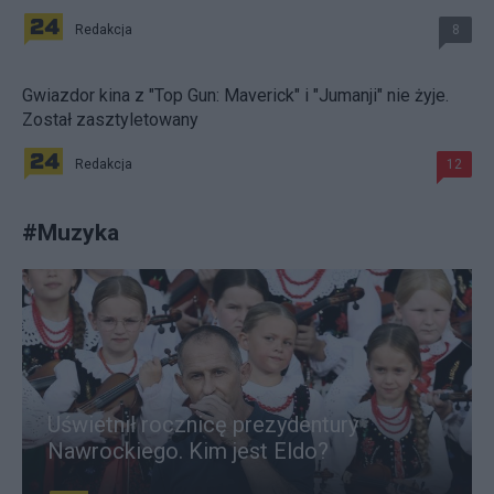
Redakcja
8
Gwiazdor kina z "Top Gun: Maverick" i "Jumanji" nie żyje.
Został zasztyletowany
Redakcja
12
#
Muzyka
Uświetnił rocznicę prezydentury
Nawrockiego. Kim jest Eldo?