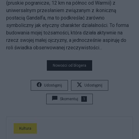
(pruskie pogranicze, 12 km na północ od Warmii) z
uniwersalnym przesłaniem związanym z ikoniczną
postacią Gandalfa, ma to podkreślać zarówno
symboliczny jak etyczny charakter działalności. To forma
budowania mojej tożsamości, która działa aktywnie na
rzecz swojej małej ojczyzny, a jednocześnie aspiruję do
roli świadka obserwowanej rzeczywistości...
Nowości od blogera
Udostępnij
Udostępnij
Skomentuj
1
Kultura