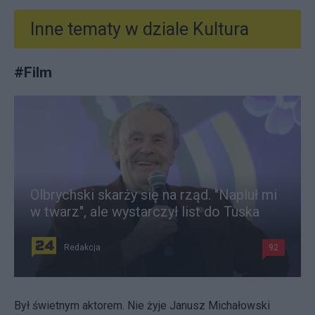
Inne tematy w dziale
Kultura
#
Film
Olbrychski skarży się na rząd. "Napluł mi
w twarz", ale wystarczył list do Tuska
Redakcja
92
Był świetnym aktorem. Nie żyje Janusz Michałowski