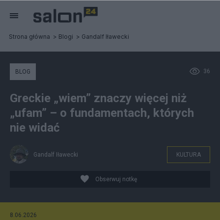
Strona główna
Blogi
Gandalf Iławecki
36
BLOG
Greckie „wiem” znaczy więcej niż
„ufam” – o fundamentach, których
nie widać
Gandalf Iławecki
KULTURA
Obserwuj notkę
8.06.2026