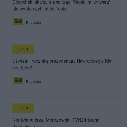
Olbrychski skarży się na rząd. "Napluł mi w twarz",
ale wystarczył list do Tuska
Redakcja
Kultura
Uświetnił rocznicę prezydentury Nawrockiego. Kim
jest Eldo?
Redakcja
Kultura
Nie żyje Andrzej Morozowski. TVN24 żegna
dziennikarza