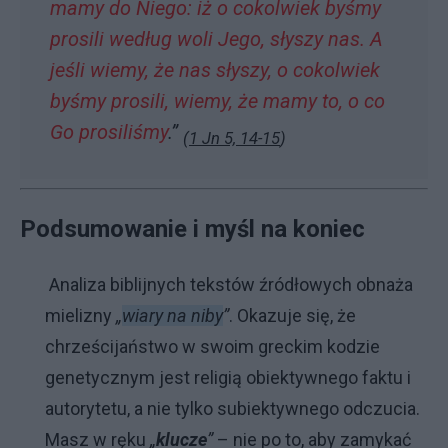
mamy do Niego: iż o cokolwiek byśmy
prosili według woli Jego, słyszy nas. A
jeśli wiemy, że nas słyszy, o cokolwiek
byśmy prosili, wiemy, że mamy to, o co
Go prosiliśmy
.”
(
1 Jn 5, 14-15
)
Podsumowanie i myśl na koniec
Analiza biblijnych tekstów źródłowych obnaża
mielizny
„
wiary na niby
”
. Okazuje się, że
chrześcijaństwo w swoim greckim kodzie
genetycznym jest religią obiektywnego faktu i
autorytetu, a nie tylko subiektywnego odczucia.
Masz w ręku
„
klucze
”
– nie po to, aby zamykać