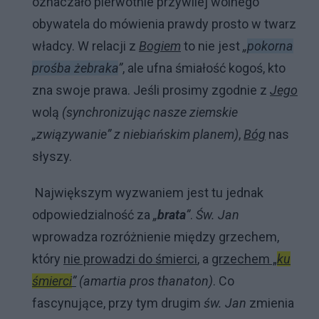
oznaczało pierwotnie przywilej wolnego
obywatela do mówienia prawdy prosto w twarz
władcy. W relacji z
Bogiem
to nie jest
„
pokorna
prośba żebraka
”
, ale ufna śmiałość kogoś, kto
zna swoje prawa. Jeśli prosimy zgodnie z
Jego
wolą
(synchronizując nasze ziemskie
„związywanie” z niebiańskim planem)
,
Bóg
nas
słyszy.
Największym wyzwaniem jest tu jednak
odpowiedzialność za
„
brata
”
.
Św. Jan
wprowadza rozróżnienie między grzechem,
który
nie prowadzi do śmierci
, a
grzechem „
ku
śmierci
”
(amartia pros thanaton)
. Co
fascynujące, przy tym drugim
św. Jan
zmienia