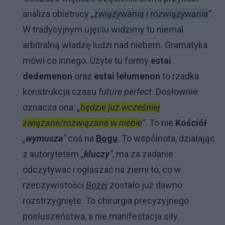
analiza obietnicy
„
związywania i rozwiązywania
”
.
W tradycyjnym ujęciu widzimy tu niemal
arbitralną władzę ludzi nad niebem. Gramatyka
mówi co innego. Użyte tu formy
estai
dedemenon
oraz
estai lelumenon
to rzadka
konstrukcja czasu
future perfect
. Dosłownie
oznacza ona:
„
będzie już wcześniej
związane/rozwiązane w niebie
”
. To nie
Kościół
„
wymusza
”
coś na
Bogu
. To wspólnota, działając
z autorytetem
„
kluczy
”
, ma za zadanie
odczytywać i ogłaszać na ziemi to, co w
rzeczywistości
Bożej
zostało już dawno
rozstrzygnięte. To chirurgia precyzyjnego
posłuszeństwa, a nie manifestacja siły.