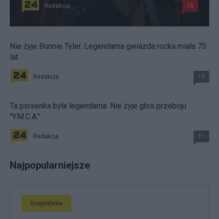
Redakcja
78
Nie żyje Bonnie Tyler. Legendarna gwiazda rocka miała 75
lat
Redakcja
15
Ta piosenka była legendarna. Nie żyje głos przeboju
"Y.M.C.A."
Redakcja
11
Najpopularniejsze
Gospodarka