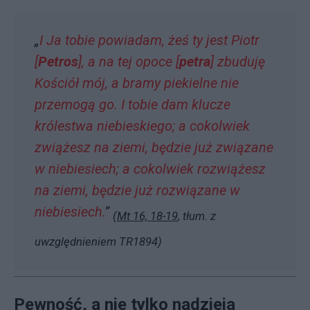
„
I Ja tobie powiadam, żeś ty jest Piotr
[
Petros
], a na tej opoce [
petra
] zbuduję
Kościół mój, a bramy piekielne nie
przemogą go. I tobie dam klucze
królestwa niebieskiego; a cokolwiek
zwiążesz na ziemi, będzie już związane
w niebiesiech; a cokolwiek rozwiążesz
na ziemi, będzie już rozwiązane w
niebiesiech.
”
(
Mt 16, 18-19
, tłum. z
uwzględnieniem TR1894)
Pewność, a nie tylko nadzieja