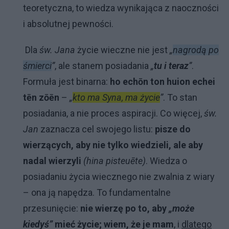
teoretyczna, to wiedza wynikająca z naoczności
i absolutnej pewności.
Dla
św. Jana
życie wieczne nie jest
„
nagrodą po
śmierci
”
, ale stanem posiadania
„
tu i teraz
”
.
Formuła jest binarna:
ho echōn ton huion echei
tēn zōēn
–
„
kto ma Syna, ma życie
”
. To stan
posiadania, a nie proces aspiracji. Co więcej,
św.
Jan
zaznacza cel swojego listu:
pisze do
wierzących, aby nie tylko wiedzieli, ale aby
nadal wierzyli
(hina pisteuēte)
. Wiedza o
posiadaniu życia wiecznego nie zwalnia z wiary
– ona ją napędza. To fundamentalne
przesunięcie:
nie wierzę po to, aby
„może
kiedyś”
mieć życie; wiem, że je mam
, i
dlatego