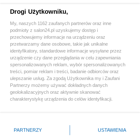
Drogi Użytkowniku,
Sport
My, naszych 1162 zaufanych partnerów oraz inne
podmioty z salon24.pl uzyskujemy dostęp i
Społeczeństwo
przechowujemy informacje na urządzeniu oraz
przetwarzamy dane osobowe, takie jak unikalne
Kultura
identyfikatory, standardowe informacje wysyłane przez
urządzenie czy dane przeglądania w celu zapewniania
spersonalizowanych reklam, wybór spersonalizowanych
treści, pomiar reklam i treści, badanie odbiorców oraz
ulepszanie usług. Za zgodą Użytkownika my i Zaufani
X
Facebook
Instagram
Youtube
Partnerzy możemy używać dokładnych danych
geolokalizacyjnych oraz aktywnie skanować
charakterystykę urządzenia do celów identyfikacji.
Web Content Media sp. z o. o. © 2022
Ponieważ cenimy Twoją prywatność, prosimy o zgodę na
korzystanie z tych technologii poprzez kliknięcie
„Akceptuję”. Zgoda jest dobrowolna i zawsze możesz ją
Pomoc
O nas
Praca
Reklama
Kontakt
zmienić/wycofać klikając przycisk ustawień prywatności
PARTNERZY
USTAWIENIA
znajdujący się w lewym dolnym rogu strony
. Niektóre