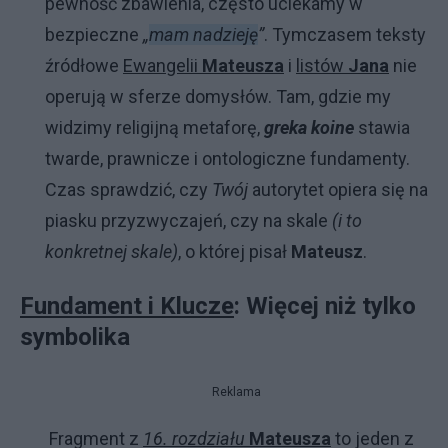
pewność zbawienia, często uciekamy w
bezpieczne
„
mam nadzieję
”
. Tymczasem teksty
źródłowe
Ewangelii
Mateusza
i
listów
Jana
nie
operują w sferze domysłów. Tam, gdzie my
widzimy religijną metaforę,
greka koine
stawia
twarde, prawnicze i ontologiczne fundamenty.
Czas sprawdzić, czy
Twój
autorytet opiera się na
piasku przyzwyczajeń, czy na skale
(i to
konkretnej skale)
, o której pisał
Mateusz
.
Fundament i Klucze
: Więcej niż tylko
symbolika
Reklama
Fragment z
16. rozdziału
Mateusza
to jeden z