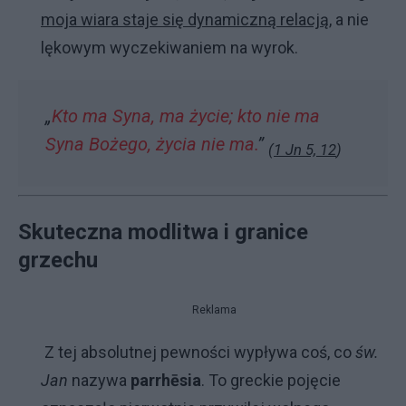
moja wiara staje się dynamiczną relacją
, a nie
lękowym wyczekiwaniem na wyrok.
„
Kto ma Syna, ma życie; kto nie ma
Syna Bożego, życia nie ma.
”
(
1 Jn 5, 12
)
Skuteczna modlitwa i granice
grzechu
Reklama
Z tej absolutnej pewności wypływa coś, co
św.
Jan
nazywa
parrhēsia
. To greckie pojęcie