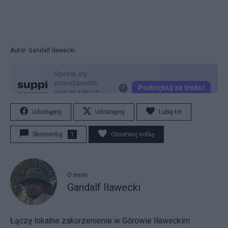
Autor: Gandalf Iławecki
Udostępnij
Udostępnij
Lubię to!
Skomentuj
1
Obserwuj notkę
O mnie
Gandalf Iławecki
Łączę lokalne zakorzenienie w Górowie Iławeckim